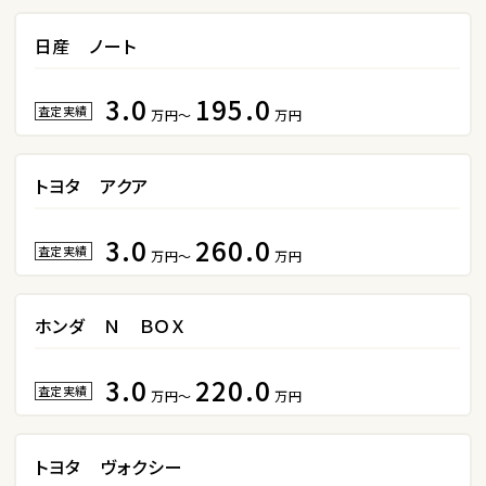
日産 ノート
ミニバン・1ＢＯＸ
1
3.0
195.0
位
査定実績
万円～
万円
ホンダ
ステップワゴン
トヨタ アクア
3.0
260.0
2
査定実績
万円～
万円
位
トヨタ
アルファード
ホンダ Ｎ ＢＯＸ
3.0
220.0
査定実績
万円～
万円
3
位
トヨタ
トヨタ ヴォクシー
ヴォクシー