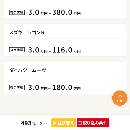
3.0
380.0
査定実績
万円～
万円
ＳＵＶ・クロカン
1
位
スズキ ワゴンＲ
トヨタ
ヤリスクロス
3.0
116.0
査定実績
万円～
万円
2
ダイハツ ムーヴ
位
トヨタ
3.0
180.0
ハリアー
査定実績
万円～
万円
3
位
493
並び替え
絞り込み条件
トヨタ
クリア
件
ランドクルーザー