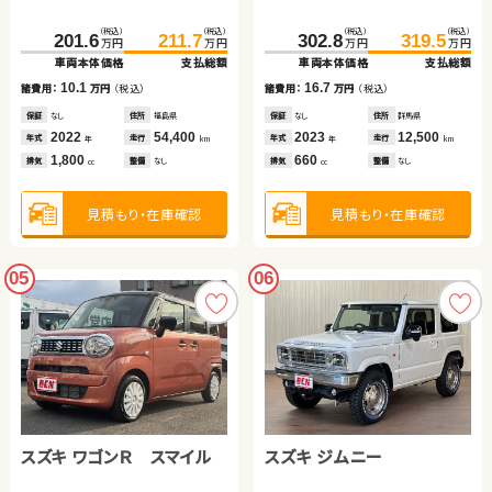
（税込）
（税込）
（税込）
（税込）
201.6
211.7
302.8
319.5
万円
万円
万円
万円
車両本体価格
支払総額
車両本体価格
支払総額
10.1
16.7
諸費用：
万円
（税込）
諸費用：
万円
（税込）
保証
なし
住所
福島県
保証
なし
住所
群馬県
2022
54,400
2023
12,500
年式
走行
年式
走行
年
km
年
km
1,800
660
排気
整備
なし
排気
整備
なし
cc
cc
見積もり・在庫確認
見積もり・在庫確認
05
06
スズキ ワゴンＲ スマイル
スズキ ジムニー