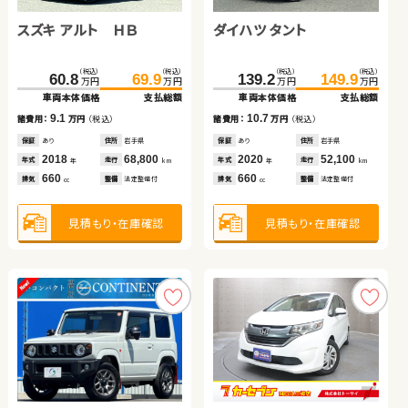
スズキ アルト ＨＢ
ダイハツ タント
トヨタ ノア ハイブリッド
トヨタ アルファード ハイ
トヨタ ルーミー
ブリッド
日産 セレナ
スズキ スイフト
ダイハツ ムーヴ
（税込）
（税込）
（税込）
（税込）
（税込）
（税込）
（税込）
（税込）
（税込）
（税込）
60.8
69.9
139.2
241.6
131.7
74.8
149.9
255.2
145.9
82.7
万円
万円
万円
万円
万円
万円
万円
万円
万円
万円
車両本体価格
支払総額
車両本体価格
車両本体価格
車両本体価格
車両本体価格
支払総額
支払総額
支払総額
支払総額
（税込）
（税込）
（税込）
（税込）
（税込）
（税込）
9.1
10.7
13.6
14.2
7.9
223.0
150.1
32.5
239.0
157.0
37.7
諸費用：
万円
（税込）
諸費用：
諸費用：
諸費用：
諸費用：
万円
万円
万円
万円
（税込）
（税込）
（税込）
（税込）
万円
万円
万円
万円
万円
万円
車両本体価格
車両本体価格
車両本体価格
支払総額
支払総額
支払総額
保証
あり
住所
岩手県
保証
保証
保証
保証
あり
あり
あり
なし
住所
住所
住所
住所
岩手県
埼玉県
岩手県
鳥取県
2018
68,800
2020
2017
2012
2017
52,100
42,200
79,500
73,900
16.0
6.9
5.2
年式
走行
年式
年式
年式
年式
走行
走行
走行
走行
諸費用：
諸費用：
諸費用：
万円
万円
万円
（税込）
（税込）
（税込）
年
km
年
年
年
年
km
km
km
km
660
660
1,800
2,400
1,000
排気
整備
法定整備付
排気
排気
排気
排気
整備
整備
整備
整備
法定整備付
なし
法定整備付
法定整備付
cc
cc
cc
cc
cc
保証
保証
保証
あり
なし
なし
住所
住所
住所
宮城県
大分県
岡山県
2022
2020
2015
55,600
85,000
138,600
年式
年式
年式
走行
走行
走行
年
年
年
km
km
km
2,000
1,400
660
見積もり・在庫確認
見積もり・在庫確認
見積もり・在庫確認
見積もり・在庫確認
見積もり・在庫確認
排気
排気
排気
整備
整備
整備
なし
法定整備付
なし
cc
cc
cc
見積もり・在庫確認
見積もり・在庫確認
見積もり・在庫確認