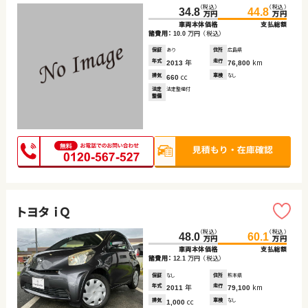
（税込）
（税込）
34.8
44.8
万円
万円
車両本体価格
支払総額
諸費用：
万円
（税込）
10.0
保証
あり
住所
広島県
年式
年
走行
km
2013
76,800
排気
cc
車検
なし
660
法定
法定整備付
整備
トヨタ ｉＱ
（税込）
（税込）
48.0
60.1
万円
万円
車両本体価格
支払総額
諸費用：
万円
（税込）
12.1
保証
なし
住所
熊本県
年式
年
走行
km
2011
79,100
排気
cc
車検
なし
1,000