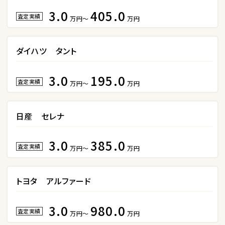
3.0
405.0
ステーションワゴン
査定実績
万円～
万円
1
位
ダイハツ タント
スバル
レヴォーグ
3.0
195.0
査定実績
万円～
万円
2
位
日産 セレナ
スバル
レガシィツーリングワゴン
3.0
385.0
査定実績
万円～
万円
3
トヨタ アルファード
位
トヨタ
3.0
980.0
カローラフィールダー
査定実績
万円～
万円