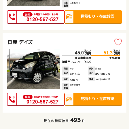
法定
法定整備付
整備
日産 デイズ
（税込）
（税込）
45.0
51.3
万円
万円
車両本体価格
支払総額
諸費用：
万円
（税込）
6.3
保証
あり
住所
熊本県
年式
年
走行
km
2014
65,500
排気
cc
車検
2026(R8)年12月
660
法定
法定整備付
整備
493
現在の検索結果
件