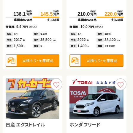
トヨタ プリウス アルファ
スズキ ワゴンＲ スティン
ホンダ Ｎ ＢＯＸ
（税込）
（税込）
（税込）
（税込）
136.1
145.5
210.0
220.0
万円
万円
万円
万円
グレー
車両本体価格
支払総額
車両本体価格
支払総額
トヨタ ヴェルファイア ハ
（税込）
（税込）
（税込）
（税込）
（税込）
（税込）
68.2
79.8
9.4
10.0
万円
万円
39.7
45.6
127.0
132.7
諸費用：
万円
（税込）
諸費用：
万円
（税込）
万円
万円
万円
万円
イブリッド
車両本体価格
支払総額
車両本体価格
支払総額
車両本体価格
支払総額
保証
あり
住所
福島県
保証
あり
住所
山梨県
（税込）
（税込）
11.6
諸費用：
万円
（税込）
2017
35,500
2022
38,400
5.9
5.7
123.6
139.8
年式
走行
年式
走行
諸費用：
万円
（税込）
諸費用：
万円
（税込）
年
km
年
km
万円
万円
1,500
1,400
車両本体価格
支払総額
排気
整備
なし
排気
整備
法定整備付
保証
あり
住所
埼玉県
cc
cc
保証
なし
住所
岡山県
保証
あり
住所
福島県
2012
87,700
年式
走行
年
km
2012
76,100
2023
68,200
16.2
年式
走行
年式
走行
諸費用：
万円
（税込）
年
km
年
km
1,800
排気
整備
法定整備付
cc
660
660
見積もり・在庫確認
見積もり・在庫確認
排気
整備
法定整備付
排気
整備
法定整備付
cc
cc
保証
あり
住所
北海道
2011
122,200
年式
走行
年
km
見積もり・在庫確認
2,400
見積もり・在庫確認
見積もり・在庫確認
排気
整備
法定整備付
cc
見積もり・在庫確認
日産 エクストレイル
ホンダ フリード