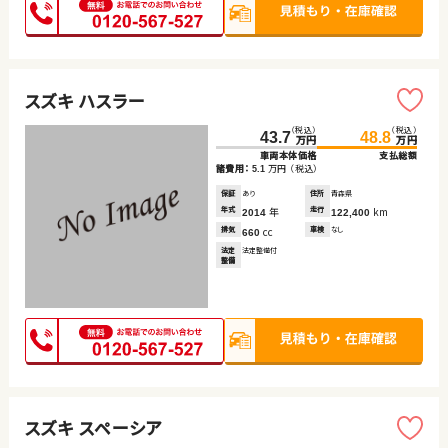
スズキ ハスラー
（税込）
（税込）
43.7
48.8
万円
万円
車両本体価格
支払総額
諸費用：
万円
（税込）
5.1
保証
あり
住所
青森県
年式
年
走行
km
2014
122,400
排気
cc
車検
なし
660
法定
法定整備付
整備
スズキ スペーシア