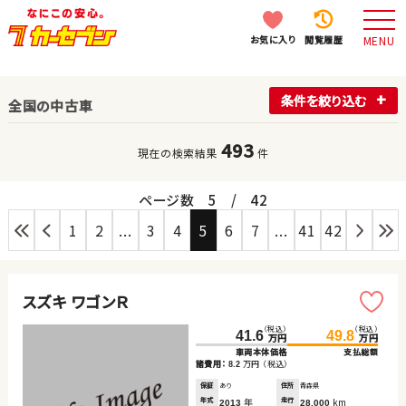
お気に入り
閲覧履歴
MENU
条件を絞り込む
全国の中古車
493
現在の検索結果
件
ページ数
5
/
42
1
2
...
3
4
5
6
7
...
41
42
スズキ ワゴンＲ
（税込）
（税込）
41.6
49.8
万円
万円
車両本体価格
支払総額
諸費用：
万円
（税込）
8.2
保証
あり
住所
青森県
年式
年
走行
km
2013
28,000