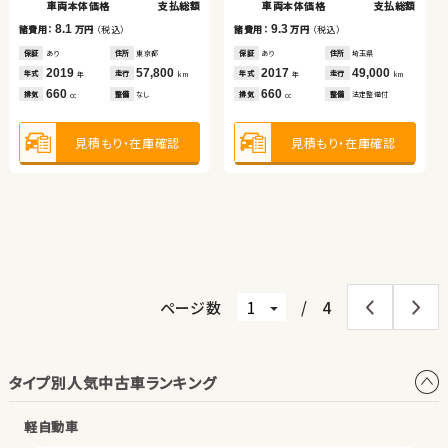
車両本体価格
支払総額
車両本体価格
支払総額
ダイハツ ムーヴ
日産 セレナ
（税込）
（税込）
（税込）
（税込）
9.3
8.1
54.7
64.0
29.2
40.8
諸費用：
万円
（税込）
諸費用：
万円
（税込）
万円
万円
万円
万円
車両本体価格
支払総額
車両本体価格
支払総額
保証
あり
住所
埼玉県
保証
あり
住所
東京都
（税込）
（税込）
（税込）
（税込）
2017
49,000
2019
57,800
9.3
11.6
57.7
63.3
95.1
109.4
年式
走行
年式
走行
諸費用：
万円
（税込）
諸費用：
万円
（税込）
年
km
年
km
万円
万円
万円
万円
660
660
車両本体価格
支払総額
車両本体価格
支払総額
排気
整備
法定整備付
排気
整備
なし
cc
cc
保証
なし
住所
岡山県
保証
あり
住所
埼玉県
2012
106,800
2012
74,700
5.6
14.3
諸費用：
万円
（税込）
諸費用：
万円
（税込）
年式
走行
年式
走行
年
km
年
km
1,800
1,400
見積もり・在庫確認
見積もり・在庫確認
排気
整備
法定整備付
排気
整備
法定整備付
cc
cc
保証
なし
住所
岡山県
保証
あり
住所
岩手県
2019
99,500
2014
78,800
年式
走行
年式
走行
年
km
年
km
660
2,000
見積もり・在庫確認
見積もり・在庫確認
排気
整備
法定整備付
排気
整備
法定整備付
cc
cc
見積もり・在庫確認
見積もり・在庫確認
ページ数
/
4
タイプ別人気中古車ランキング
軽自動車