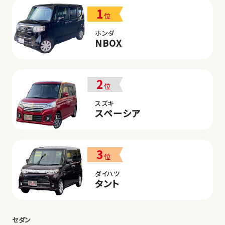
1
位
ホンダ
NBOX
2
位
スズキ
スペーシア
3
位
ダイハツ
タント
セダン