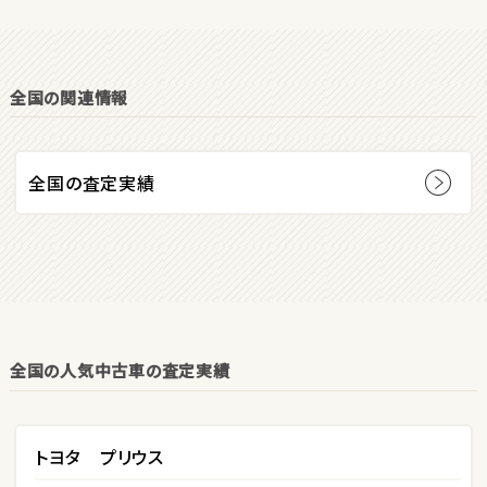
オープン
1
位
全国の関連情報
ダイハツ
コペン
全国の査定実績
2
位
マツダ
ロードスター
全国の人気中古車の査定実績
3
位
ホンダ
S660
トヨタ プリウス