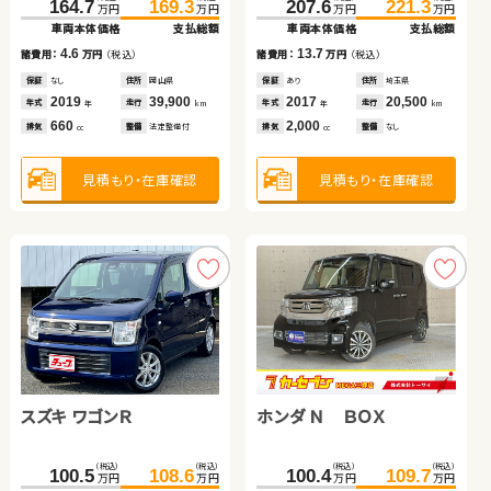
164.7
169.3
207.6
221.3
万円
万円
万円
万円
車両本体価格
支払総額
車両本体価格
支払総額
日産 エクストレイル
トヨタ アクア
（税込）
（税込）
（税込）
（税込）
4.6
13.7
102.7
119.4
49.0
55.9
諸費用：
万円
（税込）
諸費用：
万円
（税込）
万円
万円
万円
万円
車両本体価格
支払総額
車両本体価格
支払総額
保証
なし
住所
岡山県
保証
あり
住所
埼玉県
（税込）
（税込）
（税込）
（税込）
2019
39,900
2017
20,500
16.7
6.9
328.3
353.2
72.7
81.9
年式
走行
年式
走行
諸費用：
万円
（税込）
諸費用：
万円
（税込）
年
km
年
km
万円
万円
万円
万円
660
2,000
車両本体価格
支払総額
車両本体価格
支払総額
排気
整備
法定整備付
排気
整備
なし
cc
cc
保証
あり
住所
埼玉県
保証
あり
住所
京都府
2009
55,900
2016
15,000
24.9
9.2
諸費用：
万円
（税込）
諸費用：
万円
（税込）
年式
走行
年式
走行
年
km
年
km
2,400
660
見積もり・在庫確認
見積もり・在庫確認
排気
整備
なし
排気
整備
法定整備付
cc
cc
保証
なし
住所
群馬県
保証
なし
住所
岡山県
2022
11,400
2016
88,900
年式
走行
年式
走行
年
km
年
km
1,500
1,500
見積もり・在庫確認
見積もり・在庫確認
排気
整備
なし
排気
整備
法定整備付
cc
cc
見積もり・在庫確認
見積もり・在庫確認
ホンダ Ｎ ＢＯＸ
スズキ ワゴンＲ
トヨタ プリウス
ホンダ フィット
（税込）
（税込）
（税込）
（税込）
100.4
109.7
100.5
108.6
万円
万円
万円
万円