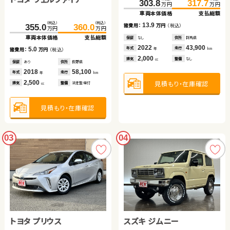
303.8
317.7
万円
万円
車両本体価格
支払総額
（税込）
（税込）
13.9
諸費用：
万円
（税込）
355.0
360.0
万円
万円
車両本体価格
支払総額
保証
なし
住所
群馬県
2022
43,900
年式
走行
5.0
年
km
諸費用：
万円
（税込）
2,000
排気
整備
なし
cc
保証
あり
住所
長野県
2018
58,100
年式
走行
年
km
2,500
見積もり・在庫確認
排気
整備
法定整備付
cc
見積もり・在庫確認
03
04
トヨタ プリウス
スズキ ジムニー