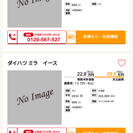
排気
cc
車検
なし
660
法定
法定整備付
整備
ダイハツ ミラ イース
（税込）
（税込）
22.8
29.8
万円
万円
車両本体価格
支払総額
諸費用：
万円
（税込）
7.0
保証
あり
住所
北海道
年式
年
走行
km
2012
110,300
排気
cc
車検
2027(R9)年02月
660
法定
法定整備付
整備