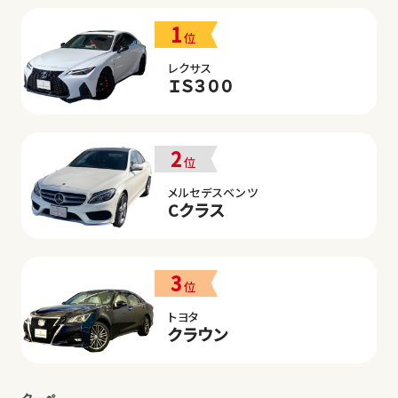
1
位
レクサス
ＩＳ３００
2
位
メルセデスベンツ
Cクラス
3
位
トヨタ
クラウン