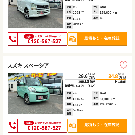
保証
なし
住所
青森県
年式
年
走行
km
2008
159,600
排気
cc
車検
なし
660
法定
法定整備付
整備
スズキ スペーシア
（税込）
（税込）
29.6
34.8
万円
万円
車両本体価格
支払総額
諸費用：
万円
（税込）
5.2
保証
あり
住所
青森県
年式
年
走行
km
2015
80,000
排気
cc
車検
2028(R10)年01月
660
法定
法定整備付
整備