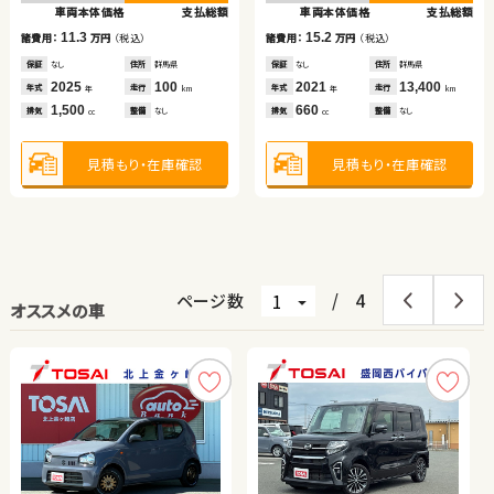
車両本体価格
支払総額
車両本体価格
支払総額
11.3
15.2
諸費用：
万円
（税込）
諸費用：
万円
（税込）
保証
なし
住所
群馬県
保証
なし
住所
群馬県
2025
100
2021
13,400
年式
走行
年式
走行
年
km
年
km
1,500
660
排気
整備
なし
排気
整備
なし
cc
cc
見積もり・在庫確認
見積もり・在庫確認
ページ数
/
4
オススメの車