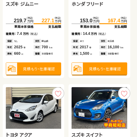
スズキ ジムニー
ホンダ フリード
ダイハツ タント
トヨタ ルーミー
トヨタ ノア
スバル フォレスター
（税込）
（税込）
（税込）
（税込）
219.7
227.1
153.0
167.4
万円
万円
万円
万円
車両本体価格
支払総額
車両本体価格
支払総額
（税込）
（税込）
（税込）
（税込）
（税込）
（税込）
（税込）
（税込）
7.4
14.4
153.8
72.7
165.5
77.9
121.6
324.9
137.2
329.9
諸費用：
万円
（税込）
諸費用：
万円
（税込）
万円
万円
万円
万円
万円
万円
万円
万円
車両本体価格
車両本体価格
支払総額
支払総額
車両本体価格
車両本体価格
支払総額
支払総額
保証
なし
住所
岡山県
保証
あり
住所
埼玉県
2025
700
2017
16,100
5.2
11.7
15.6
5.0
年式
走行
年式
走行
諸費用：
諸費用：
万円
万円
（税込）
（税込）
諸費用：
諸費用：
万円
万円
（税込）
（税込）
年
km
年
km
660
1,500
排気
整備
法定整備付
排気
整備
法定整備付
cc
cc
保証
保証
なし
あり
住所
住所
岡山県
埼玉県
保証
保証
なし
あり
住所
住所
埼玉県
徳島県
2015
2022
56,200
24,800
2013
2023
25,700
37,500
年式
年式
走行
走行
年式
年式
走行
走行
年
年
km
km
年
年
km
km
660
1,000
2,000
1,800
見積もり・在庫確認
見積もり・在庫確認
排気
排気
整備
整備
法定整備付
なし
排気
排気
整備
整備
なし
法定整備付
cc
cc
cc
cc
見積もり・在庫確認
見積もり・在庫確認
見積もり・在庫確認
見積もり・在庫確認
トヨタ アクア
スズキ スイフト