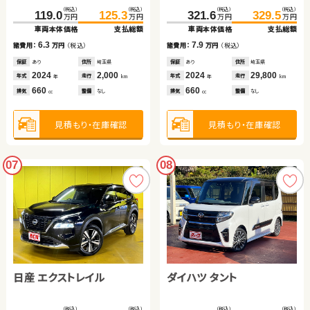
（税込）
（税込）
（税込）
（税込）
119.0
125.3
321.6
329.5
万円
万円
万円
万円
車両本体価格
支払総額
車両本体価格
支払総額
6.3
7.9
諸費用：
万円
（税込）
諸費用：
万円
（税込）
保証
あり
住所
埼玉県
保証
あり
住所
埼玉県
2024
2,000
2024
29,800
年式
走行
年式
走行
年
km
年
km
660
660
排気
整備
なし
排気
整備
なし
cc
cc
見積もり・在庫確認
見積もり・在庫確認
07
08
日産 エクストレイル
ダイハツ タント
（税込）
（税込）
（税込）
（税込）