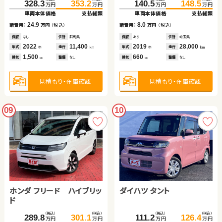
328.3
353.2
140.5
148.5
万円
万円
万円
万円
車両本体価格
支払総額
車両本体価格
支払総額
24.9
8.0
諸費用：
万円
（税込）
諸費用：
万円
（税込）
保証
なし
住所
群馬県
保証
あり
住所
埼玉県
2022
11,400
2019
28,000
年式
走行
年式
走行
年
km
年
km
1,500
660
排気
整備
なし
排気
整備
なし
cc
cc
見積もり・在庫確認
見積もり・在庫確認
09
10
ホンダ フリード ハイブリッ
ダイハツ タント
ド
（税込）
（税込）
（税込）
（税込）
289.8
301.1
111.2
126.4
万円
万円
万円
万円