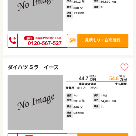
年式
年
走行
km
2012
80,600
排気
cc
車検
なし
660
法定
法定整備付
整備
ダイハツ ミラ イース
（税込）
（税込）
44.7
54.8
万円
万円
車両本体価格
支払総額
諸費用：
万円
（税込）
10.1
保証
あり
住所
北海道
年式
年
走行
km
2013
74,300
排気
cc
車検
なし
660
法定
法定整備付
整備