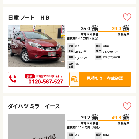
日産 ノート ＨＢ
（税込）
（税込）
35.0
39.0
万円
万円
車両本体価格
支払総額
諸費用：
万円
（税込）
4.0
保証
あり
住所
宮城県
年式
年
走行
km
2013
75,600
排気
cc
車検
2028(R10)年03月
1,200
法定
なし
整備
ダイハツ ミラ イース
（税込）
（税込）
39.2
49.8
万円
万円
車両本体価格
支払総額
諸費用：
万円
（税込）
10.6
保証
あり
住所
北海道