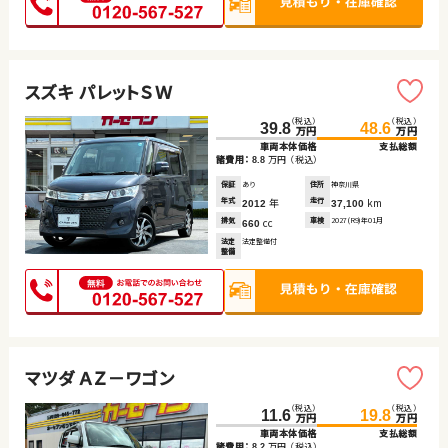
スズキ パレットＳＷ
（税込）
（税込）
39.8
48.6
万円
万円
車両本体価格
支払総額
諸費用：
万円
（税込）
8.8
保証
あり
住所
神奈川県
年式
年
走行
km
2012
37,100
排気
cc
車検
2027(R9)年01月
660
法定
法定整備付
整備
マツダ ＡＺ－ワゴン
（税込）
（税込）
11.6
19.8
万円
万円
車両本体価格
支払総額
諸費用：
万円
（税込）
8.2