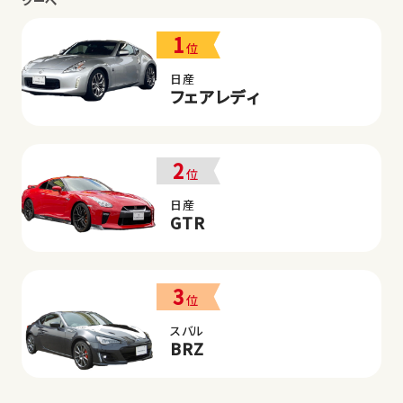
クーペ
1
位
日産
フェアレディ
2
位
日産
GTR
3
位
スバル
BRZ