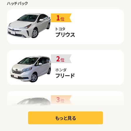
ハッチバック
1
位
トヨタ
プリウス
2
位
ホンダ
フリード
3
位
日産
リーフ
もっと見る