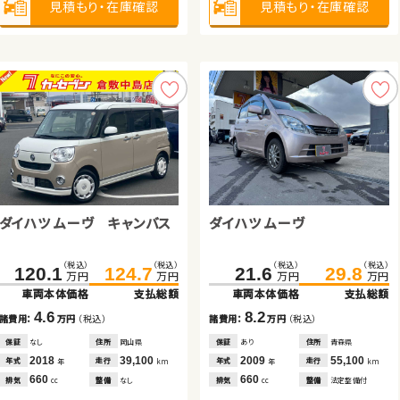
見積もり・在庫確認
見積もり・在庫確認
見積もり・在庫確認
見積もり・在庫確認
見積もり・在庫確認
見積もり・在庫確認
見積もり・在庫確認
見積もり・在庫確認
トヨタ プリウスＰＨＶ
ダイハツ ムーヴ キャンバス
トヨタ アルファード ハイブリ
ホンダ Ｎ ＢＯＸ
ダイハツ ムーヴ
トヨタ アクア
ッド
（税込）
（税込）
（税込）
（税込）
（税込）
（税込）
（税込）
（税込）
（税込）
（税込）
（税込）
（税込）
189.4
205.6
120.1
174.7
145.0
124.7
189.4
151.1
136.0
21.6
146.0
29.8
万円
万円
万円
万円
万円
万円
万円
万円
万円
万円
万円
万円
車両本体価格
支払総額
車両本体価格
車両本体価格
車両本体価格
支払総額
支払総額
支払総額
車両本体価格
車両本体価格
支払総額
支払総額
16.2
4.6
14.7
6.1
8.2
10.0
諸費用：
万円
（税込）
諸費用：
諸費用：
諸費用：
万円
万円
万円
（税込）
（税込）
（税込）
諸費用：
諸費用：
万円
万円
（税込）
（税込）
保証
あり
住所
岩手県
保証
保証
保証
なし
あり
あり
住所
住所
住所
岡山県
岩手県
岡山県
保証
保証
あり
なし
住所
住所
青森県
福島県
2018
47,000
2018
2014
2022
39,100
61,400
45,700
2009
2020
55,100
50,700
年式
走行
年式
年式
年式
走行
走行
走行
年式
年式
走行
走行
年
km
年
年
年
km
km
km
年
年
km
km
1,800
660
2,400
660
660
1,500
排気
整備
法定整備付
排気
排気
排気
整備
整備
整備
なし
法定整備付
法定整備付
排気
排気
整備
整備
法定整備付
法定整備付
cc
cc
cc
cc
cc
cc