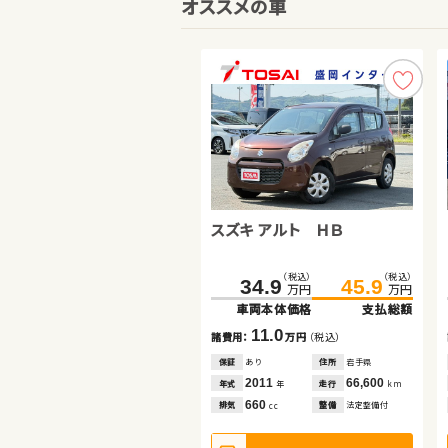
オススメの車
スズキ アルト ＨＢ
ホンダ フィット
トヨタ アクア
（税込）
（税込）
（税込）
（税込）
（税込）
（税込）
174.7
34.9
84.2
189.7
45.9
99.9
万円
万円
万円
万円
万円
万円
車両本体価格
車両本体価格
車両本体価格
支払総額
支払総額
支払総額
11.0
15.7
15.0
諸費用：
諸費用：
諸費用：
万円
万円
万円
（税込）
（税込）
（税込）
保証
保証
保証
あり
あり
あり
住所
住所
住所
岩手県
岩手県
岩手県
2011
2020
2024
66,600
74,800
68,300
年式
年式
年式
走行
走行
走行
年
年
年
km
km
km
660
1,400
1,500
排気
排気
排気
整備
整備
整備
法定整備付
法定整備付
法定整備付
cc
cc
cc