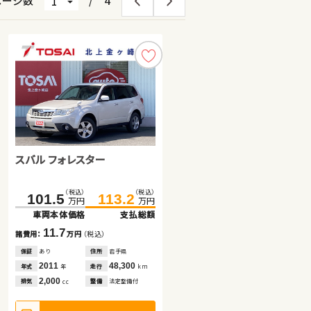
ページ数
/
4
スバル フォレスター
スズキ ワゴンＲ
日産 セレナ
（税込）
（税込）
（税込）
（税込）
（税込）
（税込）
101.5
119.9
44.8
124.9
113.2
55.4
万円
万円
万円
万円
万円
万円
車両本体価格
車両本体価格
車両本体価格
支払総額
支払総額
支払総額
11.7
10.6
5.0
諸費用：
諸費用：
諸費用：
万円
万円
万円
（税込）
（税込）
（税込）
保証
保証
保証
あり
あり
あり
住所
住所
住所
岩手県
千葉県
徳島県
2011
2014
2016
48,300
63,300
71,000
年式
年式
年式
走行
走行
走行
年
年
年
km
km
km
2,000
660
2,000
排気
排気
排気
整備
整備
整備
法定整備付
法定整備付
法定整備付
cc
cc
cc