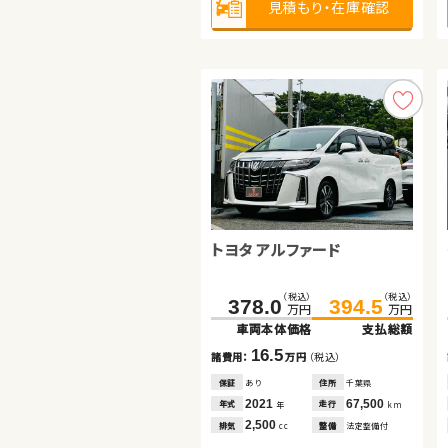
見積もり・在庫確認
見積もり・在庫確認
見積もり・在庫確認
トヨタ アルファード
ホンダ Ｎ ＢＯＸ
スズキ ジムニーシエラ
（税込）
（税込）
（税込）
（税込）
（税込）
（税込）
378.0
136.0
244.4
394.5
143.1
259.9
万円
万円
万円
万円
万円
万円
車両本体価格
車両本体価格
車両本体価格
支払総額
支払総額
支払総額
16.5
7.1
15.5
諸費用：
諸費用：
諸費用：
万円
万円
万円
（税込）
（税込）
（税込）
保証
保証
保証
あり
あり
あり
住所
住所
住所
千葉県
福島県
岩手県
2021
2023
2023
67,500
33,000
32,400
年式
年式
年式
走行
走行
走行
年
年
年
km
km
km
2,500
660
1,500
排気
排気
排気
整備
整備
整備
法定整備付
法定整備付
法定整備付
cc
cc
cc