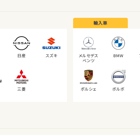
輸入車
日産
スズキ
メルセデス
BMW
ベンツ
三菱
ポルシェ
ボルボ