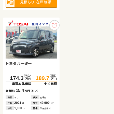
見積もり・在庫確認
見積もり・在庫確認
見積もり・在庫確認
トヨタ ルーミー
ダイハツ タント
トヨタ ノア
（税込）
（税込）
（税込）
（税込）
（税込）
（税込）
174.3
215.0
43.4
189.7
225.5
52.7
万円
万円
万円
万円
万円
万円
車両本体価格
車両本体価格
車両本体価格
支払総額
支払総額
支払総額
15.4
9.3
10.5
諸費用：
諸費用：
諸費用：
万円
万円
万円
（税込）
（税込）
（税込）
保証
保証
保証
あり
あり
なし
住所
住所
住所
岩手県
埼玉県
福島県
2021
2014
2018
49,900
86,900
53,100
年式
年式
年式
走行
走行
走行
年
年
年
km
km
km
1,000
660
2,000
排気
排気
排気
整備
整備
整備
法定整備付
法定整備付
法定整備付
cc
cc
cc