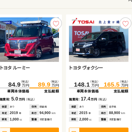
スバル フォレスター
トヨタ ルーミー
トヨタ ヴォクシー ハイブリッ
ダイハツ タント
トヨタ ヴォクシー
日産 エクストレイル
スズキ アルト ＨＢ
スズキ スイフト
ド
（税込）
（税込）
（税込）
（税込）
（税込）
（税込）
（税込）
（税込）
（税込）
（税込）
（税込）
（税込）
（税込）
（税込）
（税込）
（税込）
152.7
164.8
433.4
84.9
68.9
445.3
89.9
77.8
148.1
347.6
58.7
85.0
165.5
359.4
67.7
96.2
万円
万円
万円
万円
万円
万円
万円
万円
万円
万円
万円
万円
万円
万円
万円
万円
車両本体価格
支払総額
車両本体価格
車両本体価格
車両本体価格
支払総額
支払総額
支払総額
車両本体価格
車両本体価格
車両本体価格
車両本体価格
支払総額
支払総額
支払総額
支払総額
12.1
5.0
11.9
8.9
17.4
11.8
9.0
11.2
諸費用：
万円
（税込）
諸費用：
諸費用：
諸費用：
万円
万円
万円
（税込）
（税込）
（税込）
諸費用：
諸費用：
諸費用：
諸費用：
万円
万円
万円
万円
（税込）
（税込）
（税込）
（税込）
保証
あり
住所
埼玉県
保証
保証
保証
あり
あり
あり
住所
住所
住所
徳島県
埼玉県
北海道
保証
保証
保証
保証
あり
なし
あり
あり
住所
住所
住所
住所
岩手県
東京都
埼玉県
岡山県
2018
84,500
2019
2024
2016
94,900
23,700
37,200
2015
2022
2021
2017
88,900
23,400
24,100
70,600
年式
走行
年式
年式
年式
走行
走行
走行
年式
年式
年式
年式
走行
走行
走行
走行
年
km
年
年
年
km
km
km
年
年
年
年
km
km
km
km
2,500
1,000
1,800
660
2,000
1,500
660
1,200
排気
整備
法定整備付
排気
排気
排気
整備
整備
整備
法定整備付
法定整備付
法定整備付
排気
排気
排気
排気
整備
整備
整備
整備
法定整備付
なし
法定整備付
法定整備付
cc
cc
cc
cc
cc
cc
cc
cc