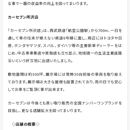
る事で一層の収益率の向上を図ってまいります。
カーセブン所沢
店
「カーセブン所沢店」は、西武鉄道「航空公園駅」から700m、一日を
通して車の往来が絶えない県道6号線に面し、周辺にはトヨタや日
産、ホンダやマツダ、スバル、ダイハツ等の主要新車ディーラーをは
じめ、中古車専業店や買取店も立ち並ぶ、地域随一の生活主要道路
沿いという好立地に出店いたしました。
敷地面積は約300坪、展示場には常時30台前後の車両を取り揃え
ております。展示場は大きな屋根も設置されており、雨の日でも安心
してお車をご覧頂く事が出来ます。
カーセブンは今後とも買い取り販売の全国ナンバーワンブランドを
目指し、更なる店舗拡大を図ってまいります。
◇
店舗の概要◇