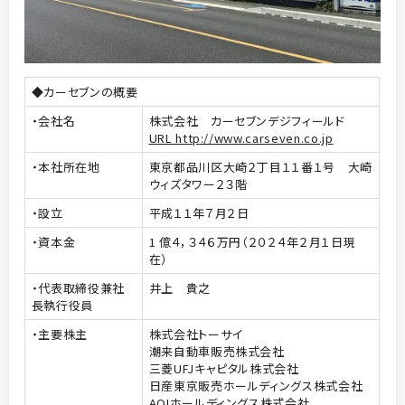
◆カーセブンの概要
・会社名
株式会社 カーセブンデジフィールド
URL http://www.carseven.co.jp
・本社所在地
東京都品川区大崎２丁目１１番１号 大崎
ウィズタワー２３階
・設立
平成１１年７月２日
・資本金
1 億４，３４６万円（２０２４年２月１日現
在）
・代表取締役兼社
井上 貴之
長執行役員
・主要株主
株式会社トーサイ
潮来自動車販売株式会社
三菱UFJキャピタル株式会社
日産東京販売ホールディングス株式会社
AOIホールディングス株式会社