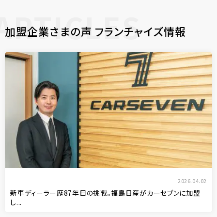
ARTICLES
加盟企業さまの声 フランチャイズ情報
2026.04.02
新車ディーラー歴87年目の挑戦。福島日産がカーセブンに加盟
し...