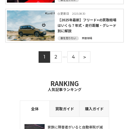
更新日
2025.08.30
【2025年最新】フリード+の買取相場
はいくら？年式・走行距離・グレード
別に解説
車を売りたい
買取相場
>
1
2
…
4
RANKING
人気記事ランキング
全体
買取ガイド
購入ガイド
家族に障害者がいると自動車税が減