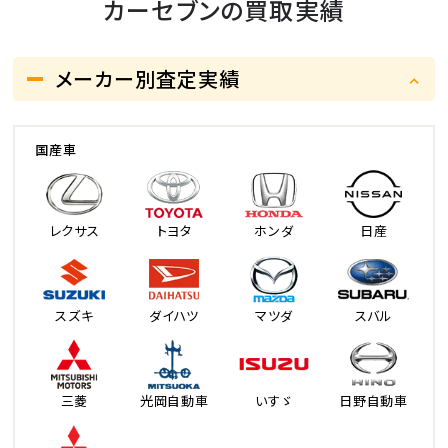
カーセブンの買取実績
メーカー別査定実績
国産車
レクサス
トヨタ
ホンダ
日産
スズキ
ダイハツ
マツダ
スバル
三菱
光岡自動車
いすゞ
日野自動車