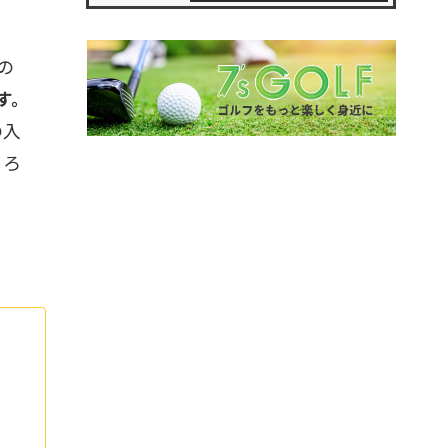
の
す。
の入
ころ