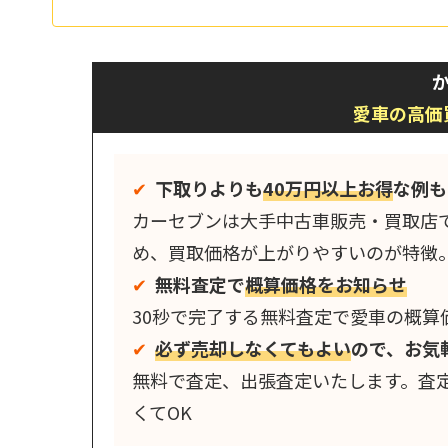
か
愛車の高価
✔︎
下取りよりも
40万円以上お得
な例も
カーセブンは大手中古車販売・買取店
め、買取価格が上がりやすいのが特徴
✔︎
無料査定で
概算価格をお知らせ
30秒で完了する無料査定で愛車の概算
✔︎
必ず売却しなくてもよい
ので、お気
無料で査定、出張査定いたします。査
くてOK