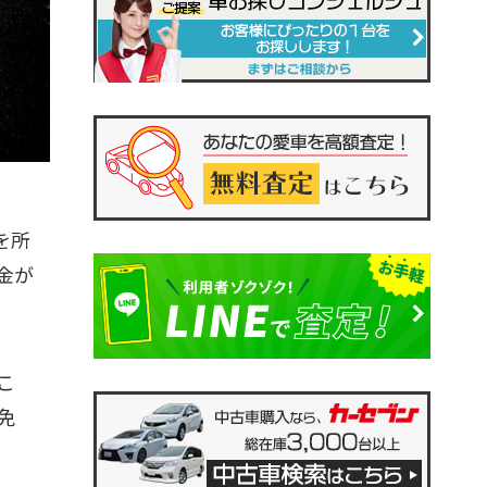
を所
金が
こ
免