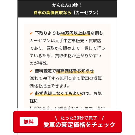
かんたん30秒！
愛車の高価買取なら
【カーセブン】
✔︎
下取りよりも
40万円以上お得
な例も
カーセブンは大手中古車販売・買取店
であり、買取から販売まで一貫して行っ
ているため、買取価格が上がりやすい
のが特徴。
✔︎
無料査定で
概算価格をお知らせ
30秒で完了する無料査定で愛車の概算
価格を把握できます。
✔︎
必ず売却しなくてもよい
ので、お気
軽に
無料で査定、出張査定いたします。査定
額にご満足いただけない場合はもちろ
たった30秒で完了!
無料
愛車の査定価格をチェック
ん、売らなくてOK