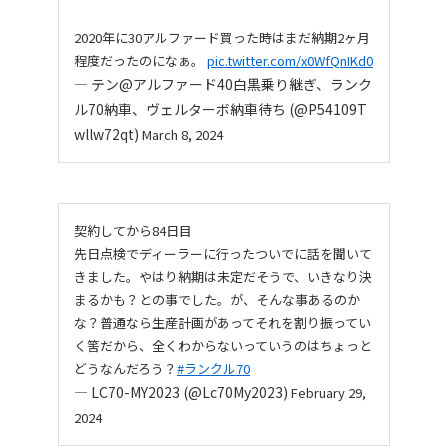
2020年に30アルファード買った時はまだ納期2ヶ月
程度だったのになぁ。
pic.twitter.com/x0WfQnIKd0
— テン@アルファード40白黒乗り継ぎ、ランク
ル70納車、ヴェルターボ納車待ち (@P54109T
wllw72qt)
March 8, 2024
契約してから84日目
先日点検でディーラーに行ったついでに話を聞いて
きました。やはり納期は未定だそうで、いきなり決
まるかも？との事でした。が、そんな事あるのか
な？普通なら生産計画があってそれを割り振ってい
く筈だから、全くわからないっていうのはちょっと
どうなんだろう？
#ランクル70
— LC70-MY2023 (@Lc70My2023)
February 29,
2024