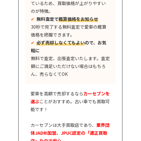
ているため、買取価格が上がりやすい
のが特徴。
✔︎
無料査定で
概算価格をお知らせ
30秒で完了する無料査定で愛車の概算
価格を把握できます。
✔︎
必ず売却しなくてもよい
ので、お気
軽に
無料で査定、出張査定いたします。査定
額にご満足いただけない場合はもちろ
ん、売らなくてOK
愛車を高額で売却するなら
カーセブンを
選ぶ
ことがおすすめ。古い車でも買取可
能です！
カーセブンは大手買取店であり、
業界団
体JADRI加盟、JPUC認定の「適正買取
店」なので安心