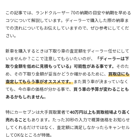
この記事では、ランドクルーザー 70の納期の目安や納期を早める
コツについて解説しています。ディーラーで購入した際の納車ま
での流れについてもお伝えしていますので、ぜひ参考にしてくだ
さい。
新車を購入するときは下取り車の査定額をディーラー任せにして
いませんか？ここで注意してもらいたいのが、
「ディーラーは下
取り金額を低めに見積もっている」可能性がある事です。
そのた
め、その下取り金額が妥当かどうか確かめるために、
買取店にも
査定してもらう事がオススメです。
また買う車が決まっていなく
ても、今の車の価格が分かる事で、
買う車の予算が変わることも
あるかもしれません
。
特にカーセブンは大手買取業者で
40万円以上も買取相場より高く
売れること
もあります。たった30秒の入力で概算価格をお知らせ
してくれるだけではなく、査定額に満足しなかったらキャンセル
してOKなところが特徴。