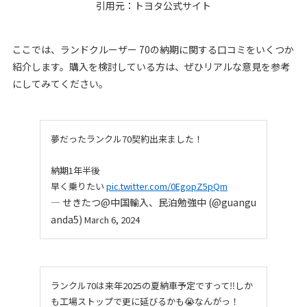
引用元：
トヨタ公式サイト
ここでは、ランドクルーザー 70の納期に関する口コミをいくつか
紹介します。購入を検討している方は、ぜひリアルな意見を参考
にしてみてください。
夢だったランクル70契約出来ました！
納期1年半後
早く乗りたい
pic.twitter.com/0EgopZ5pQm
— せきたつ@中国輸入、民泊勉強中 (@guangu
anda5)
March 6, 2024
ランクル70は来年2025の夏納車予定ですって‼️しか
も工場ストップで更に延びるかも😭なんがっ！