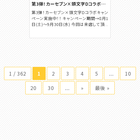
第3弾！カーセブン×頭文字Dコラボキャンペーン
第3弾！カーセブン×頭文字Dコラボキャン
ペーン実施中！！ キャンペーン期間→8月1
日(土)～9月30日(水) 今回は来店して頂...
1 / 362
1
2
3
4
5
...
10
20
30
...
»
最後 »