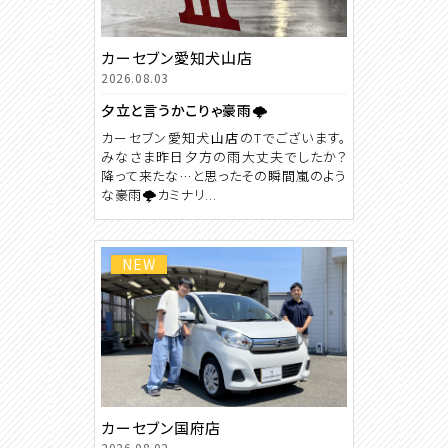
カーセブン愛知犬山店
2026.08.03
夕立と言うかこりゃ豪雨🌩️
カーセブン愛知犬山店のTでございます。
みなさま昨日夕方の雨大丈夫でしたか？
降って来たな…と思ったその瞬間嵐のよう
な豪雨🌩️カミナリ...
NEW
カーセブン国府店
2026.08.02