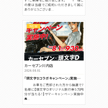
す！ご納車をご紹介致します。 Y 様こ
の度は当店でご成約いただきまして誠に
ありがとうございま...
NEW
カーセブン川内店
2026.08.01
「頭文字Dコラボキャンペーン」実施中！！！
お車をご売却された方から抽選で7
名様に【頭文字Ｄオリジナル旅行券５万円
分が当たる！】サマーキャンペーン実施中
🚘...