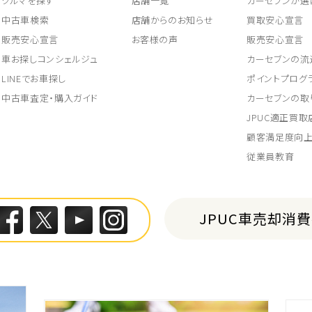
クルマを探す
店舗一覧
カーセブンが選
中古車検索
店舗からのお知らせ
買取安心宣言
販売安心宣言
お客様の声
販売安心宣言
車お探しコンシェルジュ
カーセブンの流
LINEでお車探し
ポイントプログ
中古車査定・購入ガイド
カーセブンの取
JPUC適正買
顧客満足度向
従業員教育
JPUC車売却消