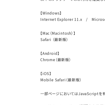
【
Windows
】
Internet Explorer 11.x / Mic
【
Mac（Macintosh）
】
Safari （最新版）
【
Android
】
Chrome（最新版）
【
iOS
】
Mobile Safari（最新版）
一部ページにおいてはJavaScript