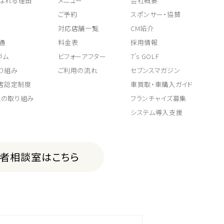
ばれる理由
メニュー
会社概要
ご予約
スポンサー・協賛
対応店舗一覧
CM紹介
通
料金表
採用情報
ラム
ビフォーアフター
7's GOLF
り組み
ご利用の流れ
セブンスマガジン
取店認定制度
車買取・車購入ガイド
上の取り組み
フランチャイズ募集
システム導入支援
費者相談室はこちら