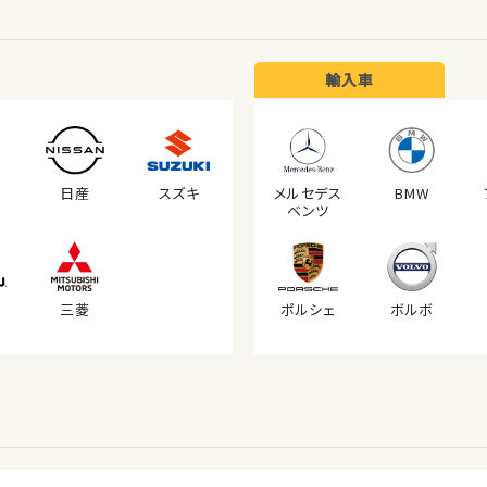
輸入車
日産
スズキ
メルセデス
BMW
ベンツ
三菱
ポルシェ
ボルボ