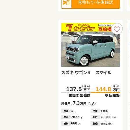
見積もり・在庫確認
見積もり・在庫確認
見積もり・在庫確認
スズキ ワゴンＲ スマイル
トヨタ アクア
日産 セレナ
（税込）
（税込）
（税込）
（税込）
（税込）
（税込）
137.5
174.7
240.0
144.8
189.7
253.7
万円
万円
万円
万円
万円
万円
車両本体価格
車両本体価格
車両本体価格
支払総額
支払総額
支払総額
7.3
15.0
13.7
諸費用：
諸費用：
諸費用：
万円
万円
万円
（税込）
（税込）
（税込）
保証
保証
保証
なし
あり
あり
住所
住所
住所
千葉県
岩手県
埼玉県
2022
2024
2021
26,200
68,300
39,000
年式
年式
年式
走行
走行
走行
年
年
年
km
km
km
660
1,500
1,200
排気
排気
排気
整備
整備
整備
法定整備付
法定整備付
法定整備付
cc
cc
cc