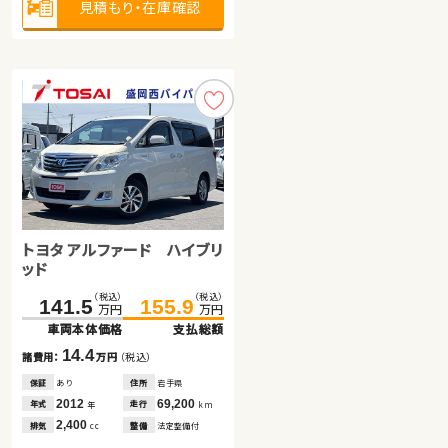
見積もり・在庫確認
見積もり・在庫確認
見積もり・在庫確認
トヨタ アルファード ハイブリ
トヨタ ルーミー
ッド
ホンダ フリード
（税込）
（税込）
（税込）
（税込）
141.5
153.0
155.9
164.0
万円
万円
万円
万円
車両本体価格
車両本体価格
支払総額
支払総額
（税込）
（税込）
230.8
242.8
14.4
11.0
諸費用：
諸費用：
万円
万円
（税込）
（税込）
万円
万円
車両本体価格
支払総額
保証
保証
あり
あり
住所
住所
岩手県
山梨県
2012
2022
69,200
17,300
12.0
年式
年式
走行
走行
年
年
km
km
諸費用：
万円
（税込）
2,400
1,000
排気
排気
整備
整備
法定整備付
法定整備付
cc
cc
保証
なし
住所
千葉県