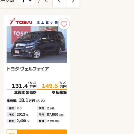
ページ数
/
4
トヨタ ヴェルファイア
トヨタ ノア ハイブリッド
トヨタ プリウス
（税込）
（税込）
（税込）
（税込）
（税込）
（税込）
131.4
149.5
168.0
168.9
181.0
182.8
万円
万円
万円
万円
万円
万円
車両本体価格
支払総額
車両本体価格
車両本体価格
支払総額
支払総額
18.1
13.0
13.9
諸費用：
万円
（税込）
諸費用：
諸費用：
万円
万円
（税込）
（税込）
保証
あり
住所
岩手県
保証
保証
あり
あり
住所
住所
岐阜県
埼玉県
2013
87,000
2016
2016
60,600
33,500
年式
走行
年式
年式
走行
走行
年
km
年
年
km
km
2,400
1,800
1,800
排気
整備
法定整備付
排気
排気
整備
整備
法定整備付
法定整備付
cc
cc
cc