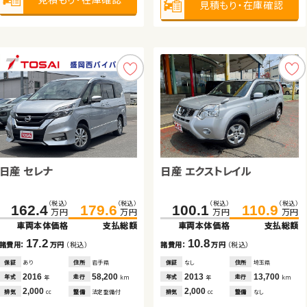
見積もり・在庫確認
見積もり・在庫確認
見積もり・在庫確認
見積もり・在庫確認
見積もり・在庫確認
見積もり・在庫確認
2,500
排気
整備
法定整備付
cc
見積もり・在庫確認
日産 セレナ
ホンダ Ｎ ＢＯＸ
ダイハツ ムーヴ キャンバス
日産 エクストレイル
ホンダ フリード＋ ハイブリ
トヨタ ヴェルファイア
ッド
（税込）
（税込）
（税込）
（税込）
（税込）
（税込）
（税込）
（税込）
（税込）
（税込）
（税込）
（税込）
162.4
125.0
64.9
179.6
135.9
69.9
100.1
213.0
222.3
218.0
233.6
110.9
万円
万円
万円
万円
万円
万円
万円
万円
万円
万円
万円
万円
車両本体価格
車両本体価格
車両本体価格
支払総額
支払総額
支払総額
車両本体価格
車両本体価格
車両本体価格
支払総額
支払総額
支払総額
17.2
10.9
5.0
10.8
5.0
11.3
諸費用：
諸費用：
諸費用：
万円
万円
万円
（税込）
（税込）
（税込）
諸費用：
諸費用：
諸費用：
万円
万円
万円
（税込）
（税込）
（税込）
保証
保証
保証
あり
あり
なし
住所
住所
住所
岩手県
岩手県
徳島県
保証
保証
保証
なし
あり
なし
住所
住所
住所
埼玉県
宮城県
群馬県
2016
2022
2018
58,200
37,300
119,800
2013
2023
2016
13,700
63,900
85,400
年式
年式
年式
走行
走行
走行
年式
年式
年式
走行
走行
走行
年
年
年
km
km
km
年
年
年
km
km
km
2,000
660
660
2,000
1,500
2,500
排気
排気
排気
整備
整備
整備
法定整備付
法定整備付
法定整備付
排気
排気
排気
整備
整備
整備
なし
法定整備付
なし
cc
cc
cc
cc
cc
cc