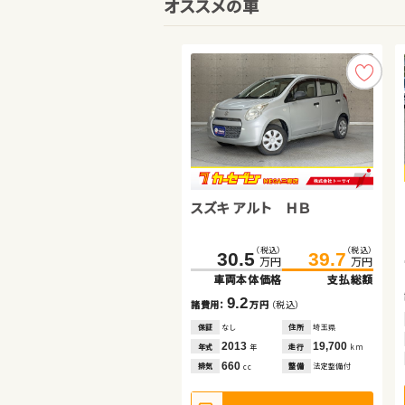
オススメの車
スズキ アルト ＨＢ
ホンダ Ｎ ＢＯＸ
スズキ スイフト
（税込）
（税込）
（税込）
（税込）
（税込）
（税込）
134.6
234.8
30.5
139.8
248.0
39.7
万円
万円
万円
万円
万円
万円
車両本体価格
車両本体価格
車両本体価格
支払総額
支払総額
支払総額
9.2
5.2
13.2
諸費用：
諸費用：
諸費用：
万円
万円
万円
（税込）
（税込）
（税込）
保証
保証
保証
なし
あり
あり
住所
住所
住所
埼玉県
青森県
千葉県
2013
2018
2023
19,700
61,200
39,500
年式
年式
年式
走行
走行
走行
年
年
年
km
km
km
660
660
1,400
排気
排気
排気
整備
整備
整備
法定整備付
法定整備付
法定整備付
cc
cc
cc