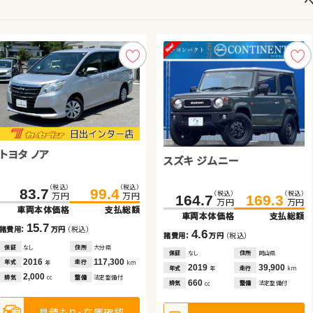
トヨタ ノア
トヨタ ヴォクシー
スズキ ジムニー
スズキ ジムニー
スズキ アルト ＨＢ
ダイハツ ムーヴ キャンバス
ダイハツ タント
（税込）
（税込）
83.7
99.4
トヨタ アルファード
（税込）
（税込）
（税込）
（税込）
（税込）
（税込）
（税込）
（税込）
（税込）
（税込）
（税込）
（税込）
万円
万円
175.8
209.9
182.5
214.9
164.7
73.0
90.8
56.6
169.3
79.8
99.8
65.9
万円
万円
万円
万円
万円
万円
万円
万円
万円
万円
万円
万円
車両本体価格
支払総額
車両本体価格
車両本体価格
支払総額
支払総額
車両本体価格
車両本体価格
車両本体価格
車両本体価格
支払総額
支払総額
支払総額
支払総額
15.7
（税込）
（税込）
諸費用：
万円
（税込）
636.0
649.7
6.7
5.0
4.6
6.8
9.0
9.3
諸費用：
諸費用：
万円
万円
（税込）
（税込）
諸費用：
諸費用：
諸費用：
諸費用：
万円
万円
万円
万円
（税込）
（税込）
（税込）
（税込）
万円
万円
保証
なし
住所
大分県
車両本体価格
支払総額
保証
保証
あり
あり
住所
住所
福島県
徳島県
保証
保証
保証
保証
なし
あり
あり
あり
住所
住所
住所
住所
岡山県
岡山県
岩手県
岩手県
2016
117,300
年式
走行
年
km
2016
2021
55,200
27,500
2019
2021
2017
2013
39,900
21,400
67,200
64,900
13.7
年式
年式
走行
走行
年式
年式
年式
年式
走行
走行
走行
走行
年
年
km
km
年
年
年
年
km
km
km
km
諸費用：
万円
（税込）
2,000
排気
整備
法定整備付
cc
2,000
660
660
660
660
660
排気
排気
整備
整備
法定整備付
法定整備付
排気
排気
排気
排気
整備
整備
整備
整備
法定整備付
法定整備付
法定整備付
法定整備付
cc
cc
cc
cc
cc
cc
保証
あり
住所
埼玉県
2025
13,500
年式
走行
年
km
見積もり・在庫確認