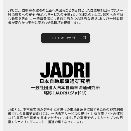
JPUCは、自動車の取引の公正化を図ることを目的とした自主規制団体です。「一
般消費者への安全・安心なサービスの提供」という理念のもとに、顧客への不当
な勧誘を防止し、一般消費者による自主的かつ合理的な選択、および一般消費
者が安心かつ安全に契約できる環境を提供します。
JPUC WEBサイト
一般社団法人日本自動車流通研究所
略称：JADRI（ジャドリ）
JADRIは、中古車市場の健全化と次世代の市場創出を協議するための非営利組
織です。会員事業者向けには、一括査定サービスの提供や共有在庫サイトの運営
など、集客から事業支援までを行っています。その事業モデルはカーセブンの目
指すシェアリングエコノミー推進の礎となっています。