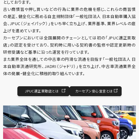
としております。
古い商慣習や押し買いなどの行為に業界の危機を感じ、これらの商習慣
の是正、健全化に務める自主規制団体「一般社団法人 日本自動車購入協
会、JPUC（ジェイパック）」をいち早く立ち上げ、業界基準、業界レベルの底
上げを進めています。
カーセブンにおいては全国展開のチェーンとしては初の「JPUC適正買取
店」の認定を受けており、契約時に用いる契約書の監修や認定更新時の
研修受講など基準に沿った運営を行っています。
また業界全体を通しての中古車の円滑な流通を目指す「一般社団法人 日
本自動車流通研究所、JADRI（ジャドリ）」を立ち上げ、中古車流通業界全
体の発展・健全化に積極的取り組んでいます。
JPUC適正買取店とは
カーセブン安心宣言とは