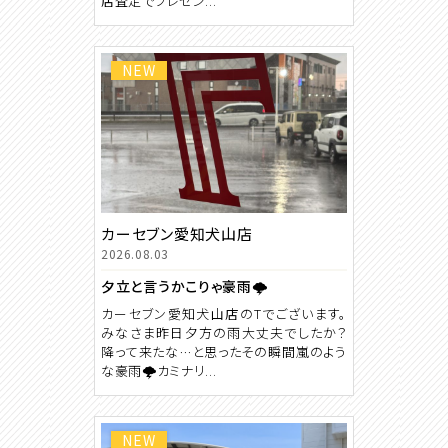
店査定でプレゼン...
NEW
カーセブン愛知犬山店
2026.08.03
夕立と言うかこりゃ豪雨🌩️
カーセブン愛知犬山店のTでございます。
みなさま昨日夕方の雨大丈夫でしたか？
降って来たな…と思ったその瞬間嵐のよう
な豪雨🌩️カミナリ...
NEW