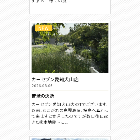
す♪ Ｎ 様 この度...
NEW
カーセブン愛知犬山店
2026.08.06
苦渋の決断
カーセブン愛知犬山店のTでございます。
以前、あこがれの鹿児島県、桜島へ⛰️行っ
て来ますと宣言したのですが数日後に起
きた熊本地震… こ...