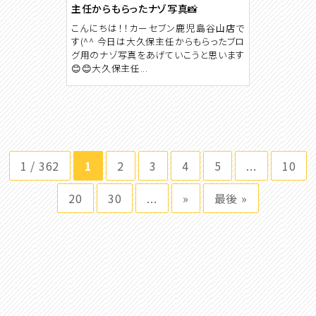
主任からもらったナゾ写真📸
こんにちは！！カーセブン鹿児島谷山店で
す(^^ 今日は大久保主任からもらったブロ
グ用のナゾ写真をあげていこうと思います
😊😊大久保主任...
1 / 362
1
2
3
4
5
...
10
20
30
...
»
最後 »