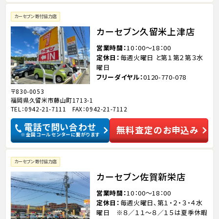
カーセブン寄付協力店
カーセブン久留米上津店
営業時間
10：00～18：00
定休日
毎週火曜日 と第１第２第３水
曜日
フリーダイヤル
0120-770-078
〒830-0053
福岡県久留米市藤山町1713-1
TEL：0942-21-7111 FAX：0942-21-7112
電話で問い合わせ
無料査定のお申込み
※全国コールセンターに繋がります
カーセブン寄付協力店
カーセブン佐賀新栄店
営業時間
10：00～18：00
定休日
毎週火曜日、第１・２・３・４水
曜日 ※８／１１～８／１５は夏季休暇