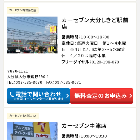
カーセブン寄付協力店
カーセブン大分しきど駅前
店
営業時間
10：00～18：00
定休日
毎週火曜日 第１～４水曜
日 ※４月と７月は第２～５水曜定
休 ４／２０は臨時休業
フリーダイヤル
0120-198-070
〒870-1121
大分県大分市鴛野990-1
TEL：097-535-8070 FAX：097-535-8071
電話で問い合わせ
無料査定のお申込み
※全国コールセンターに繋がります
カーセブン寄付協力店
カーセブン中津店
営業時間
10:00～18:30