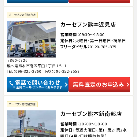
カーセブン寄付協力店
カーセブン熊本近見店
営業時間
09:30～18:00
定休日
火曜日・第一日曜日・祝祭日
フリーダイヤル
0120-785-875
〒860-0826
熊本県熊本市南区平田１丁目１５−１
TEL：096-325-2760 FAX：096-352-7558
電話で問い合わせ
無料査定のお申込み
※全国コールセンターに繋がります
カーセブン寄付協力店
カーセブン熊本新南部店
営業時間
10：00～18：00
定休日
毎週火曜日、第1・第2・第3水
曜日（4月2日は臨時休業）