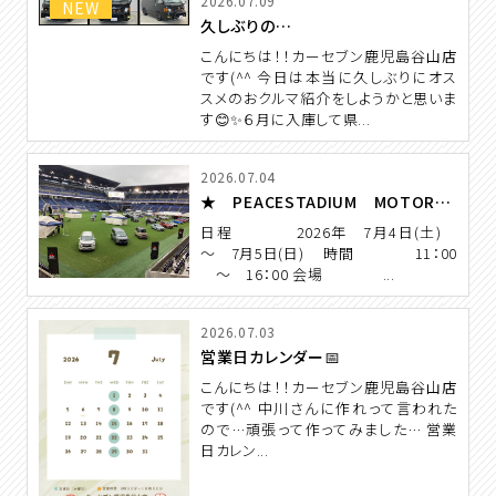
2026.07.09
NEW
久しぶりの…
こんにちは！！カーセブン鹿児島谷山店
です(^^ 今日は本当に久しぶりにオス
スメのおクルマ紹介をしようかと思いま
す😊✨６月に入庫して県...
2026.07.04
★ PEACESTADIUM MOTOR FESTA 開催 ★
日程 2026年 7月4日(土)
～ 7月5日(日) 時間 11：00
～ 16：00 会場 ...
2026.07.03
営業日カレンダー📅
こんにちは！！カーセブン鹿児島谷山店
です(^^ 中川さんに作れって言われた
ので…頑張って作ってみました… 営業
日カレン...