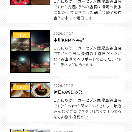
こんにちは！！カーセブン鹿児島谷山店
です(^^ 先週、うちの店長は福岡へ出張
に出かけていきました🚅₃³会議？勉強
会？自体は木曜日にあ...
2026.07.17
NEW
中川KNMへ🚗₃³
こんにちは！！カーセブン鹿児島谷山店
です(^^ 今日は先週の土曜日だったか
な？谷山港のヘリポートであったナイト
ミーティングにうちのや...
2026.07.12
NEW
休日の楽しみ🥰
こんにちは！！カーセブン鹿児島谷山店
です(^^ ちょっと聞いてくださいよ…最近
みんながブログネタくれなくて困ってる
んです😓💦投稿がワ...