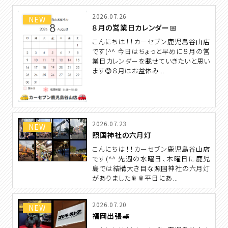
2026.07.26
NEW
８月の営業日カレンダー📅
こんにちは！！カーセブン鹿児島谷山店
です(^^ 今日はちょっと早めに８月の営
業日カレンダーを載せていきたいと思い
ます😊８月はお盆休み...
2026.07.23
NEW
照国神社の六月灯
こんにちは！！カーセブン鹿児島谷山店
です(^^ 先週の水曜日、木曜日に鹿児
島では結構大き目な照国神社の六月灯
がありました🎇🎇平日にあ...
2026.07.20
NEW
福岡出張🚅