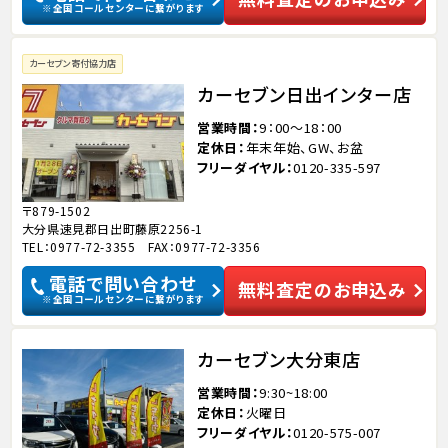
※全国コールセンターに繋がります
カーセブン寄付協力店
カーセブン日出インター店
営業時間
9：00～18：00
定休日
年末年始、GW、お盆
フリーダイヤル
0120-335-597
〒879-1502
大分県速見郡日出町藤原2256-1
TEL：0977-72-3355 FAX：0977-72-3356
電話で問い合わせ
無料査定のお申込み
※全国コールセンターに繋がります
カーセブン大分東店
営業時間
9:30~18:00
定休日
火曜日
フリーダイヤル
0120-575-007