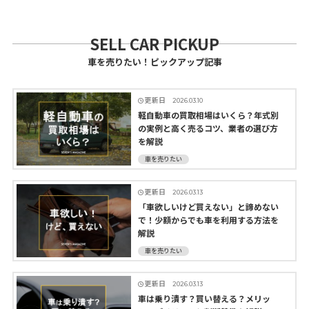
SELL CAR PICKUP
車を売りたい！ピックアップ記事
更新日
2026.03.10
軽自動車の買取相場はいくら？年式別
の実例と高く売るコツ、業者の選び方
を解説
車を売りたい
更新日
2026.03.13
「車欲しいけど買えない」と諦めない
で！少額からでも車を利用する方法を
解説
車を売りたい
更新日
2026.03.13
車は乗り潰す？買い替える？メリッ