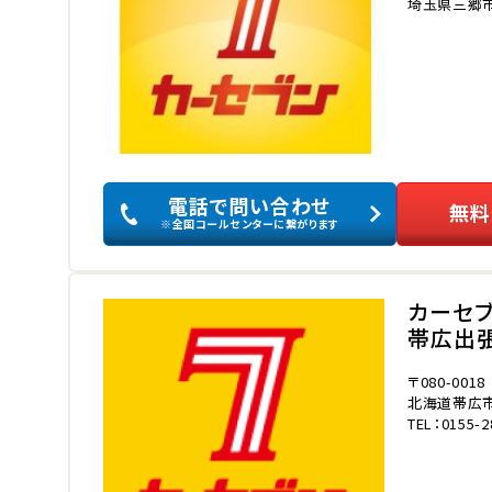
埼玉県三郷市三
電話で問い合わせ
無料
※全国コールセンターに繋がります
カーセ
帯広出
〒080-0018
北海道帯広市
TEL：0155-2