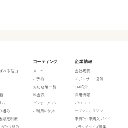
コーティング
企業情報
ばれる理由
メニュー
会社概要
ご予約
スポンサー・協賛
対応店舗一覧
CM紹介
通
料金表
採用情報
ラム
ビフォーアフター
7's GOLF
り組み
ご利用の流れ
セブンスマガジン
取店認定制度
車買取・車購入ガイド
上の取り組み
フランチャイズ募集