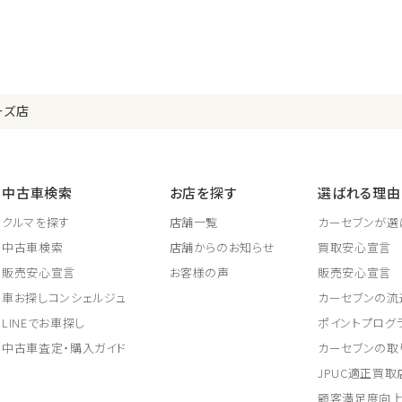
ーズ店
中古車検索
お店を探す
選ばれる理由
クルマを探す
店舗一覧
カーセブンが選
中古車検索
店舗からのお知らせ
買取安心宣言
販売安心宣言
お客様の声
販売安心宣言
車お探しコンシェルジュ
カーセブンの流
LINEでお車探し
ポイントプログ
中古車査定・購入ガイド
カーセブンの取
JPUC適正買
顧客満足度向