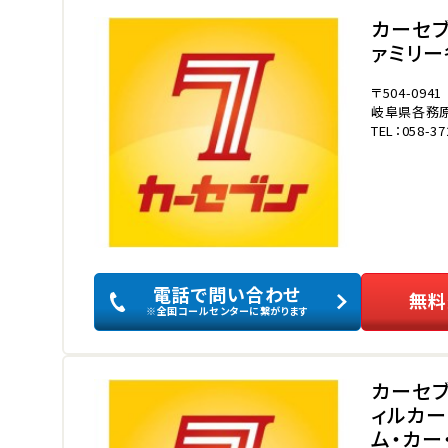
カーセ
ァミリ
〒504-0941
岐阜県各務原
TEL：058-37
電話で問い合わせ
無料
※全国コールセンターに繋がります
カーセ
ィルカ
ム・カー