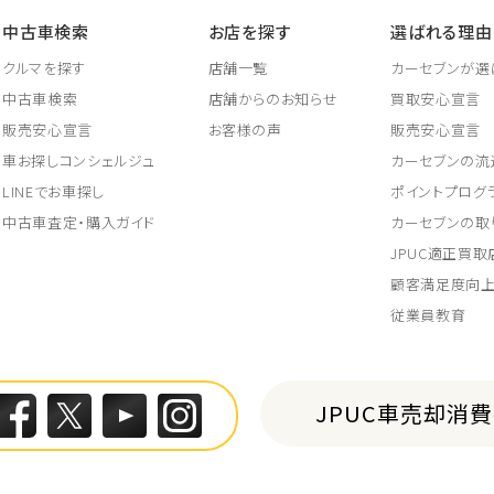
中古車検索
お店を探す
選ばれる理由
クルマを探す
店舗一覧
カーセブンが選
中古車検索
店舗からのお知らせ
買取安心宣言
販売安心宣言
お客様の声
販売安心宣言
車お探しコンシェルジュ
カーセブンの流
LINEでお車探し
ポイントプログ
中古車査定・購入ガイド
カーセブンの取
JPUC適正買
顧客満足度向
従業員教育
JPUC車売却消