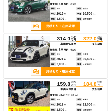
6.0
諸費用：
万円
（税込）
保証
あり
住所
徳島県
2019
10,500
年式
走行
年
km
1,500
排気
整備
法定整備付
cc
（税込）
（税込）
314.0
322.0
万円
万円
車両本体価格
支払総額
8.0
諸費用：
万円
（税込）
保証
あり
住所
徳島県
2021
39,400
年式
走行
年
km
2,000
排気
整備
法定整備付
cc
（税込）
（税込）
159.8
184.8
万円
万円
車両本体価格
支払総額
25.0
諸費用：
万円
（税込）
保証
あり
住所
千葉県
2018
32,000
年式
走行
年
km
1,500
排気
整備
法定整備付
cc