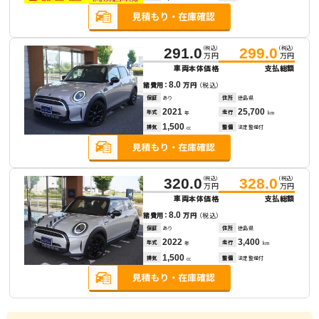
（税込）
（税込）
291.0
299.0
万円
万円
車両本体価格
支払総額
8.0
諸費用：
万円
（税込）
保証
あり
住所
徳島県
2021
25,700
年式
走行
年
km
1,500
排気
整備
法定整備付
cc
（税込）
（税込）
320.0
328.0
万円
万円
車両本体価格
支払総額
8.0
諸費用：
万円
（税込）
保証
あり
住所
徳島県
2022
3,400
年式
走行
年
km
1,500
排気
整備
法定整備付
cc