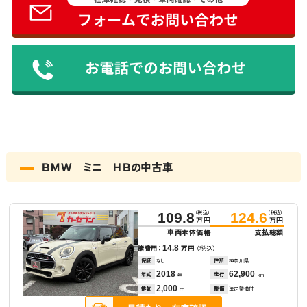
ＢＭＷ ミニ ＨＢの中古車
（税込）
（税込）
109.8
124.6
万円
万円
車両本体価格
支払総額
14.8
諸費用：
万円
（税込）
保証
なし
住所
神奈川県
2018
62,900
年式
走行
年
km
2,000
排気
整備
法定整備付
cc