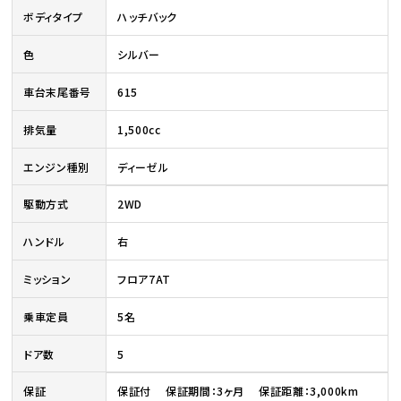
ボディタイプ
ハッチバック
色
シルバー
車台末尾番号
615
排気量
1,500cc
エンジン種別
ディーゼル
駆動方式
2WD
ハンドル
右
ミッション
フロア7AT
乗車定員
5名
ドア数
5
保証
保証付 保証期間：3ヶ月 保証距離：3,000km