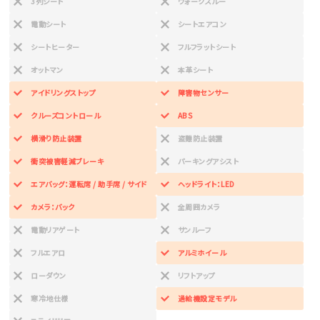
3列シート
ウォークスルー
電動シート
シートエアコン
シートヒーター
フルフラットシート
オットマン
本革シート
アイドリングストップ
障害物センサー
クルーズコントロール
ABS
横滑り防止装置
盗難防止装置
衝突被害軽減ブレーキ
パーキングアシスト
エアバッグ：運転席 / 助手席 / サイド
ヘッドライト：LED
カメラ：バック
全周囲カメラ
電動リアゲート
サンルーフ
フルエアロ
アルミホイール
ローダウン
リフトアップ
寒冷地仕様
過給機設定モデル