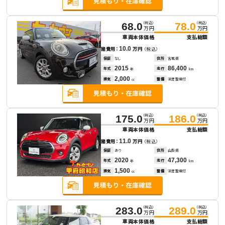
（税込）
（税込）
68.0
78.0
万円
万円
車両本体価格
支払総額
10.0
諸費用：
万円
（税込）
保証
なし
住所
宮城県
2015
86,400
年式
走行
年
km
2,000
排気
整備
法定整備付
cc
（税込）
（税込）
175.0
186.0
万円
万円
車両本体価格
支払総額
11.0
諸費用：
万円
（税込）
保証
あり
住所
山梨県
2020
47,300
年式
走行
年
km
1,500
排気
整備
法定整備付
cc
（税込）
（税込）
283.0
289.0
万円
万円
車両本体価格
支払総額