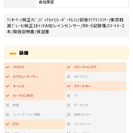
自社保証
ﾜﾝｵｰﾅｰ/純正ﾅﾋﾞ/ﾊﾞｯｸｶﾒﾗ/ﾚｰﾀﾞｰｸﾙｺﾝ/前後ｸﾘｱﾗﾝｽｿﾅｰ/衝突軽
減ﾌﾞﾚｰｷ/純正16ｲﾝﾁAW/レインセンサー/R4・5記録簿/ｽﾏｰﾄｷｰ2
本/取扱説明書/保証書
装備
パワステ
パワーウインドウ
エアコン・クーラー
Wエアコン
キーレス
スマートキー
カーナビ：HDD
TV
映像
オーディオ
ﾐｭｰｼﾞｯｸﾌﾟﾚｲﾔｰ接続
後席モニター
ETC
ベンチシート