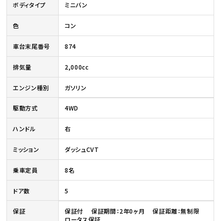
ボディタイプ
ミニバン
色
コン
車台末尾番号
874
排気量
2,000cc
エンジン種別
ガソリン
駆動方式
4WD
ハンドル
右
ミッション
ダッシュCVT
乗車定員
8名
ドア数
5
保証
保証付 保証期間：2年0ヶ月 保証距離：無制限
ロータス保証