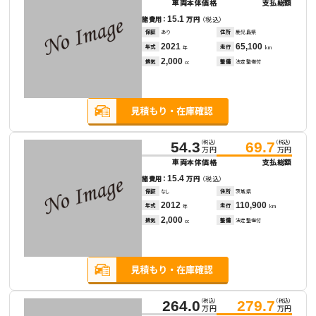
車両本体価格
支払総額
15.1
諸費用：
万円
（税込）
保証
あり
住所
鹿児島県
2021
65,100
年式
走行
年
km
2,000
排気
整備
法定整備付
cc
（税込）
（税込）
54.3
69.7
万円
万円
車両本体価格
支払総額
15.4
諸費用：
万円
（税込）
保証
なし
住所
茨城県
2012
110,900
年式
走行
年
km
2,000
排気
整備
法定整備付
cc
（税込）
（税込）
264.0
279.7
万円
万円