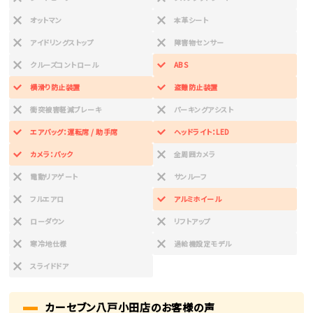
オットマン
本革シート
アイドリングストップ
障害物センサー
クルーズコントロール
ABS
横滑り防止装置
盗難防止装置
衝突被害軽減ブレーキ
パーキングアシスト
エアバッグ：運転席 / 助手席
ヘッドライト：LED
カメラ：バック
全周囲カメラ
電動リアゲート
サンルーフ
フルエアロ
アルミホイール
ローダウン
リフトアップ
寒冷地仕様
過給機設定モデル
スライドドア
カーセブン八戸小田店のお客様の声