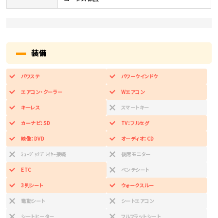
装備
パワステ
パワーウインドウ
エアコン・クーラー
Wエアコン
キーレス
スマートキー
カーナビ：SD
TV：フルセグ
映像：DVD
オーディオ：CD
ﾐｭｰｼﾞｯｸﾌﾟﾚｲﾔｰ接続
後席モニター
ETC
ベンチシート
3列シート
ウォークスルー
電動シート
シートエアコン
シートヒーター
フルフラットシート