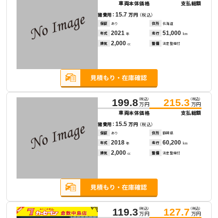
車両本体価格
支払総額
15.7
諸費用：
万円
（税込）
保証
あり
住所
北海道
2021
51,000
年式
走行
年
km
2,000
排気
整備
法定整備付
cc
（税込）
（税込）
199.8
215.3
万円
万円
車両本体価格
支払総額
15.5
諸費用：
万円
（税込）
保証
あり
住所
静岡県
2018
60,200
年式
走行
年
km
2,000
排気
整備
法定整備付
cc
（税込）
（税込）
119.3
127.7
万円
万円