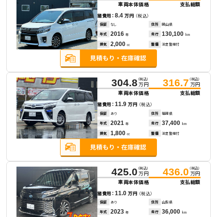
車両本体価格
支払総額
8.4
諸費用：
万円
（税込）
保証
なし
住所
岡山県
2016
130,100
年式
走行
年
km
2,000
排気
整備
法定整備付
cc
（税込）
（税込）
304.8
316.7
万円
万円
車両本体価格
支払総額
11.9
諸費用：
万円
（税込）
保証
あり
住所
福岡県
2021
37,400
年式
走行
年
km
1,800
排気
整備
法定整備付
cc
（税込）
（税込）
425.0
436.0
万円
万円
車両本体価格
支払総額
11.0
諸費用：
万円
（税込）
保証
あり
住所
山梨県
2023
36,000
年式
走行
年
km