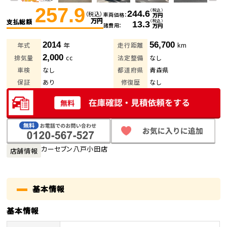
257.9
（税込）
244.6
（税込）
車両価格
万円
万円
支払総額
（税込）
13.3
諸費用
万円
2014
56,700
年式
年
走行距離
km
2,000
排気量
cc
法定整備
なし
車検
なし
都道府県
青森県
保証
あり
修復歴
なし
カーセブン八戸小田店
店舗情報
基本情報
基本情報