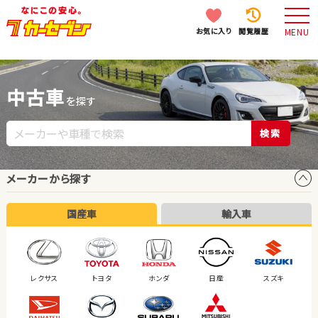
お気に入り
閲覧履歴
MENU
中古車
を探す
検索
メーカーから探す
国産車
輸入車
レクサス
トヨタ
ホンダ
日産
スズキ