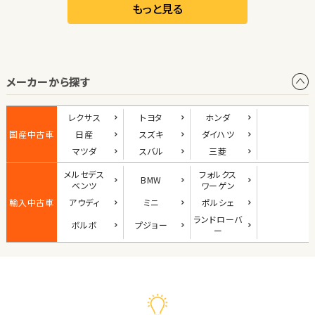
リーフ
もっと見る
オープン
メーカーから探す
1
位
ダイハツ
レクサス
トヨタ
ホンダ
コペン
国産中古車
日産
スズキ
ダイハツ
マツダ
スバル
三菱
メルセデス
フォルクス
BMW
2
ベンツ
ワーゲン
位
輸入中古車
アウディ
ミニ
ポルシェ
マツダ
ランド
ローバ
ボルボ
プジョー
ロードスター
ー
3
位
ホンダ