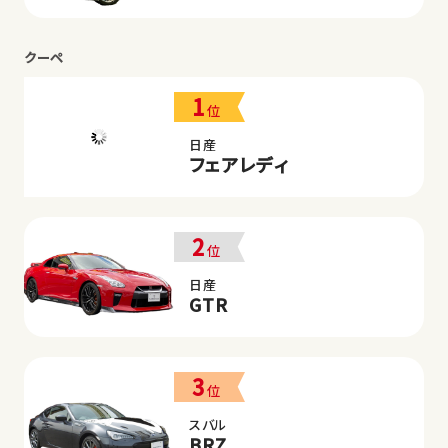
クーペ
1
位
日産
フェアレディ
2
位
日産
GTR
3
位
スバル
BRZ