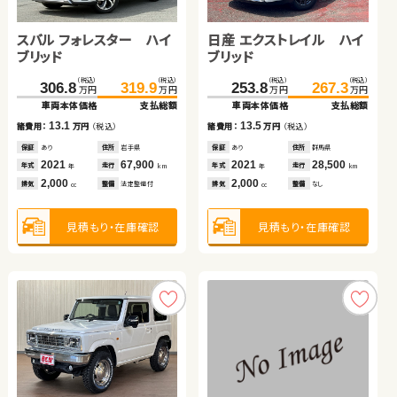
スバル フォレスター ハイ
スズキ スイフト
スズキ ワゴンＲ
日産 エクストレイル ハイ
トヨタ ノア ハイブリッド
スズキ ワゴンＲ スティン
スバル フォレスター ハイ
ブリッド
ブリッド
グレー
ブリッド
スズキ ジムニー
（税込）
（税込）
（税込）
（税込）
（税込）
（税込）
（税込）
（税込）
（税込）
（税込）
（税込）
（税込）
（税込）
（税込）
306.8
96.8
16.6
319.9
109.8
24.8
253.8
403.8
153.0
291.6
267.3
417.4
160.4
304.9
万円
万円
万円
万円
万円
万円
万円
万円
万円
万円
万円
万円
万円
万円
車両本体価格
車両本体価格
車両本体価格
支払総額
支払総額
支払総額
車両本体価格
車両本体価格
車両本体価格
車両本体価格
支払総額
支払総額
支払総額
支払総額
（税込）
（税込）
13.1
13.0
8.2
13.5
13.6
7.4
13.3
192.8
206.8
諸費用：
諸費用：
諸費用：
万円
万円
万円
（税込）
（税込）
（税込）
諸費用：
諸費用：
諸費用：
諸費用：
万円
万円
万円
万円
（税込）
（税込）
（税込）
（税込）
万円
万円
車両本体価格
支払総額
保証
保証
保証
あり
あり
あり
住所
住所
住所
岩手県
秋田県
青森県
保証
保証
保証
保証
あり
あり
あり
あり
住所
住所
住所
住所
群馬県
群馬県
茨城県
福島県
2021
2019
2013
67,900
47,000
101,400
2021
2023
2024
2021
28,500
21,200
11,500
24,700
14.0
年式
年式
年式
走行
走行
走行
年式
年式
年式
年式
走行
走行
走行
走行
諸費用：
万円
（税込）
年
年
年
km
km
km
年
年
年
年
km
km
km
km
2,000
1,200
660
2,000
1,800
660
2,000
排気
排気
排気
整備
整備
整備
法定整備付
法定整備付
法定整備付
排気
排気
排気
排気
整備
整備
整備
整備
なし
なし
法定整備付
なし
cc
cc
cc
cc
cc
cc
cc
保証
あり
住所
千葉県
2021
44,500
年式
走行
年
km
660
見積もり・在庫確認
見積もり・在庫確認
見積もり・在庫確認
見積もり・在庫確認
見積もり・在庫確認
見積もり・在庫確認
見積もり・在庫確認
排気
整備
法定整備付
cc
見積もり・在庫確認