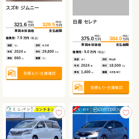
スズキ ジムニー
トヨタ アクア
ダイハツ ムーヴ
トヨタ ヴォクシー ハイブ
リッド
日産 セレナ
日産 セレナ
（税込）
（税込）
（税込）
（税込）
（税込）
（税込）
（税込）
（税込）
321.6
133.8
61.6
329.5
146.0
69.9
406.2
419.9
万円
万円
万円
万円
万円
万円
万円
万円
車両本体価格
車両本体価格
車両本体価格
支払総額
支払総額
支払総額
車両本体価格
支払総額
（税込）
（税込）
（税込）
（税込）
7.9
12.2
8.3
13.7
375.0
184.2
384.0
195.7
諸費用：
諸費用：
諸費用：
万円
万円
万円
（税込）
（税込）
（税込）
諸費用：
万円
（税込）
万円
万円
万円
万円
車両本体価格
車両本体価格
支払総額
支払総額
保証
保証
保証
なし
あり
あり
住所
住所
住所
埼玉県
埼玉県
福島県
保証
あり
住所
岩手県
2024
2019
2013
29,800
29,200
30,900
2024
10,600
9.0
11.5
年式
年式
年式
走行
走行
走行
年式
走行
諸費用：
諸費用：
万円
万円
（税込）
（税込）
年
年
年
km
km
km
年
km
660
1,500
660
1,800
排気
排気
排気
整備
整備
整備
なし
なし
なし
排気
整備
法定整備付
cc
cc
cc
cc
保証
保証
あり
あり
住所
住所
岡山県
埼玉県
2024
2018
18,500
26,200
年式
年式
走行
走行
年
年
km
km
1,400
2,000
見積もり・在庫確認
見積もり・在庫確認
見積もり・在庫確認
見積もり・在庫確認
排気
排気
整備
整備
法定整備付
法定整備付
cc
cc
見積もり・在庫確認
見積もり・在庫確認