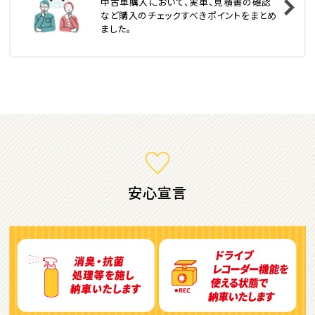
中古車購入において、実車、見積書の確認
トヨタ
など購入のチェックすべきポイントをまとめ
カローラフィールダー
ました。
ミニバン・1ＢＯＸ
1
位
ホンダ
ステップワゴン
安心宣言
2
位
トヨタ
アルファード
3
位