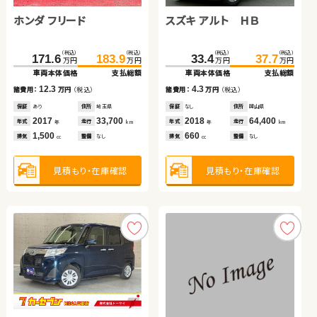
ブリッド
ホンダ フリード
ホンダ フリード＋ ハイブ
スズキ アルト ＨＢ
ダイハツ ムーヴ キャンバ
（税込）
（税込）
（税込）
（税込）
395.8
399.8
48.3
59.1
万円
万円
万円
万円
リッド
ス
車両本体価格
支払総額
車両本体価格
支払総額
（税込）
（税込）
（税込）
（税込）
（税込）
（税込）
（税込）
（税込）
4.0
10.8
171.6
232.3
183.9
241.2
129.9
33.4
134.9
37.7
諸費用：
万円
（税込）
諸費用：
万円
（税込）
万円
万円
万円
万円
万円
万円
万円
万円
車両本体価格
車両本体価格
支払総額
支払総額
車両本体価格
車両本体価格
支払総額
支払総額
保証
あり
住所
北海道
保証
なし
住所
群馬県
2020
37,100
2010
92,600
12.3
8.9
4.3
5.0
年式
走行
年式
走行
諸費用：
諸費用：
万円
万円
（税込）
（税込）
諸費用：
諸費用：
万円
万円
（税込）
（税込）
年
km
年
km
2,500
1,800
排気
整備
法定整備付
排気
整備
なし
cc
cc
保証
保証
あり
あり
住所
住所
埼玉県
群馬県
保証
保証
なし
あり
住所
住所
岡山県
徳島県
2017
2022
33,700
15,700
2018
2019
64,400
27,400
年式
年式
走行
走行
年式
年式
走行
走行
年
年
km
km
年
年
km
km
1,500
1,500
660
660
見積もり・在庫確認
見積もり・在庫確認
排気
排気
整備
整備
なし
なし
排気
排気
整備
整備
なし
法定整備付
cc
cc
cc
cc
見積もり・在庫確認
見積もり・在庫確認
見積もり・在庫確認
見積もり・在庫確認
トヨタ ノア
トヨタ アルファード ハイ
ブリッド