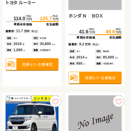
トヨタ ルーミー
トヨタ ヴェルファイア
（税込）
（税込）
（税込）
（税込）
121.6
137.2
453.8
468.7
万円
万円
万円
万円
車両本体価格
支払総額
車両本体価格
支払総額
トヨタ アクア
ホンダ Ｎ ＢＯＸ
（税込）
（税込）
（税込）
（税込）
15.6
14.9
114.0
125.7
241.2
252.0
諸費用：
万円
（税込）
諸費用：
万円
（税込）
万円
万円
万円
万円
車両本体価格
支払総額
車両本体価格
支払総額
保証
なし
住所
埼玉県
保証
あり
住所
茨城県
（税込）
（税込）
（税込）
（税込）
2013
25,700
2021
26,300
11.7
10.8
134.1
144.8
41.6
49.8
諸費用：
万円
（税込）
年式
走行
年式
走行
諸費用：
万円
（税込）
年
km
年
km
万円
万円
万円
万円
2,000
2,500
車両本体価格
支払総額
車両本体価格
支払総額
排気
整備
なし
排気
整備
なし
cc
cc
保証
あり
住所
埼玉県
保証
あり
住所
福島県
2019
30,800
2016
55,500
10.7
8.2
年式
走行
年式
走行
諸費用：
万円
（税込）
諸費用：
万円
（税込）
年
km
年
km
1,000
2,500
見積もり・在庫確認
見積もり・在庫確認
排気
整備
法定整備付
排気
整備
なし
cc
cc
保証
なし
住所
鳥取県
保証
あり
住所
青森県
2019
60,100
2014
85,000
年式
走行
年式
走行
年
km
年
km
1,500
660
見積もり・在庫確認
見積もり・在庫確認
排気
整備
法定整備付
排気
整備
法定整備付
cc
cc
見積もり・在庫確認
見積もり・在庫確認
スズキ アルト ＨＢ
トヨタ ヴォクシー
（税込）
（税込）
28.0
37.3
万円
万円