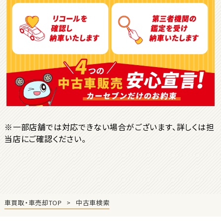
トヨタ
ヴォクシー
ＳＵＶ・クロカン
1
位
トヨタ
ヤリスクロス
※一部店舗では対応できない場合がございます、詳しくは担
当店にご確認ください。
2
位
トヨタ
ハリアー
車買取・車売却TOP
中古車検索
3
位