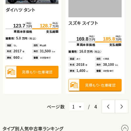
車両本体価格
支払総額
ダイハツ タント
ホンダ フィット ハイブリ
ホンダ Ｎ ＢＯＸ
（税込）
（税込）
9.3
305.3
309.8
諸費用：
万円
（税込）
万円
万円
ッド
車両本体価格
支払総額
保証
あり
住所
鹿児島県
スズキ スイフト
（税込）
（税込）
（税込）
（税込）
（税込）
（税込）
2014
73,400
4.5
123.7
172.3
128.7
181.7
140.1
147.4
年式
走行
諸費用：
万円
（税込）
年
km
万円
万円
万円
万円
万円
万円
660
車両本体価格
車両本体価格
支払総額
支払総額
車両本体価格
支払総額
排気
整備
法定整備付
cc
保証
あり
住所
北海道
（税込）
（税込）
2021
34,800
5.0
9.4
7.3
169.8
185.8
年式
走行
諸費用：
諸費用：
万円
万円
（税込）
（税込）
諸費用：
万円
（税込）
年
km
万円
万円
2,000
車両本体価格
支払総額
見積もり・在庫確認
排気
整備
法定整備付
cc
保証
保証
なし
あり
住所
住所
岡山県
埼玉県
保証
なし
住所
埼玉県
2017
2024
31,500
5,600
2019
29,100
16.0
年式
年式
走行
走行
年式
走行
諸費用：
万円
（税込）
年
年
km
km
年
km
660
1,500
660
見積もり・在庫確認
排気
排気
整備
整備
法定整備付
なし
排気
整備
なし
cc
cc
cc
保証
あり
住所
千葉県
2018
38,100
年式
走行
年
km
1,400
見積もり・在庫確認
見積もり・在庫確認
見積もり・在庫確認
排気
整備
法定整備付
cc
見積もり・在庫確認
ページ数
/
4
タイプ別人気中古車ランキング