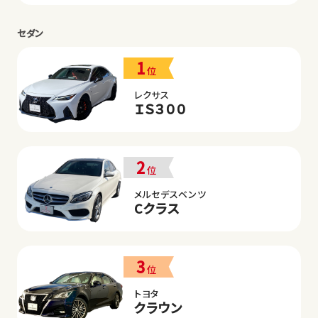
セダン
1
位
レクサス
ＩＳ３００
2
位
メルセデスベンツ
Cクラス
3
位
トヨタ
クラウン