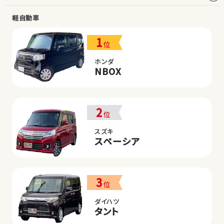
軽自動車
1
位
ホンダ
NBOX
2
位
スズキ
スペーシア
3
位
ダイハツ
タント