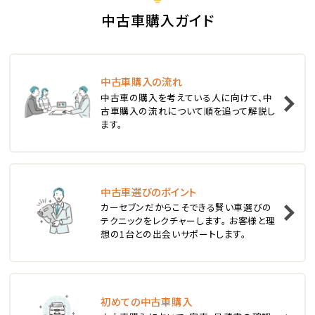
S660
中古車購入ガイド
ステーションワゴン
中古車購入の流れ
1
中古車の購入を考えている人に向けて、中
位
古車購入の流れについて順を追って解説し
ます。
スバル
レヴォーグ
中古車選びのポイント
2
位
カーセブンだからこそできる賢い車選びの
テクニックをレクチャーします。 お客様と理
スバル
想の1台との出会いサポートします。
レガシィツーリングワゴン
3
位
初めての中古車購入