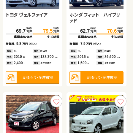
トヨタ ルーミー
ダイハツ タント
トヨタ ヴェルファイア
日産 エクストレイル
ホンダ フィット ハイブリ
トヨタ プリウス アルファ
（税込）
（税込）
（税込）
（税込）
111.6
123.7
85.0
91.7
万円
万円
万円
万円
ッド
車両本体価格
支払総額
車両本体価格
支払総額
（税込）
（税込）
（税込）
（税込）
（税込）
（税込）
（税込）
（税込）
12.1
6.7
202.3
69.7
212.4
79.5
62.7
80.1
70.6
89.6
諸費用：
万円
（税込）
諸費用：
万円
（税込）
万円
万円
万円
万円
万円
万円
万円
万円
車両本体価格
車両本体価格
支払総額
支払総額
車両本体価格
車両本体価格
支払総額
支払総額
保証
なし
住所
福島県
保証
なし
住所
福島県
2017
39,600
2014
34,000
9.8
10.1
7.9
9.5
年式
走行
年式
走行
諸費用：
諸費用：
万円
万円
（税込）
（税込）
諸費用：
諸費用：
万円
万円
（税込）
（税込）
年
km
年
km
1,000
660
排気
整備
なし
排気
整備
なし
cc
cc
保証
保証
なし
あり
住所
住所
岡山県
茨城県
保証
保証
なし
なし
住所
住所
岡山県
埼玉県
2010
2020
138,700
35,900
2015
2013
86,600
113,300
年式
年式
走行
走行
年式
年式
走行
走行
年
年
km
km
年
年
km
km
2,400
2,000
1,500
1,800
見積もり・在庫確認
見積もり・在庫確認
排気
排気
整備
整備
法定整備付
なし
排気
排気
整備
整備
法定整備付
なし
cc
cc
cc
cc
見積もり・在庫確認
見積もり・在庫確認
見積もり・在庫確認
見積もり・在庫確認
トヨタ アルファード ハイ
トヨタ プリウス