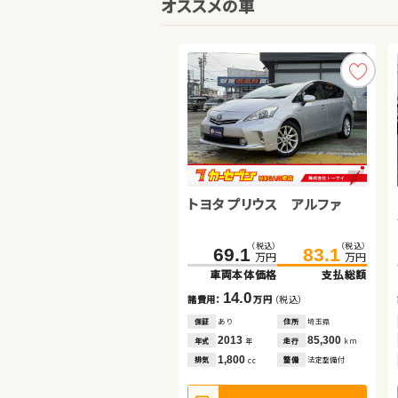
オススメの車
トヨタ プリウス アルファ
ホンダ フリード
ダイハツ ムーヴ
（税込）
（税込）
（税込）
（税込）
（税込）
（税込）
227.0
69.1
19.8
233.8
83.1
30.0
万円
万円
万円
万円
万円
万円
車両本体価格
車両本体価格
車両本体価格
支払総額
支払総額
支払総額
14.0
6.8
10.2
諸費用：
諸費用：
諸費用：
万円
万円
万円
（税込）
（税込）
（税込）
保証
保証
保証
あり
あり
なし
住所
住所
住所
埼玉県
山口県
広島県
2013
2023
2011
85,300
26,700
60,500
年式
年式
年式
走行
走行
走行
年
年
年
km
km
km
1,800
1,500
660
排気
排気
排気
整備
整備
整備
法定整備付
法定整備付
法定整備付
cc
cc
cc