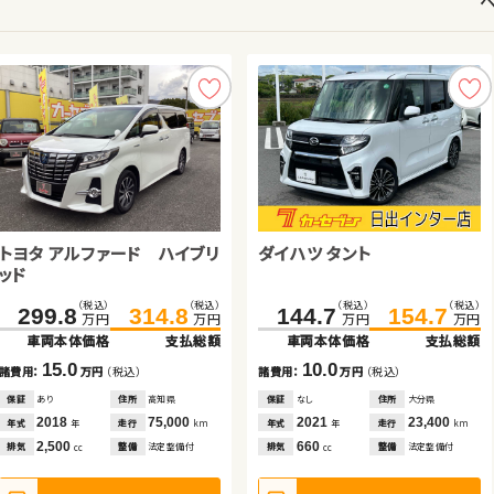
トヨタ アルファード ハイブリ
トヨタ プリウス
ホンダ Ｎ ＢＯＸ
スズキ ワゴンＲ
ダイハツ タント
ホンダ フィット
ダイハツ タント
日産 セレナ
ッド
（税込）
（税込）
（税込）
（税込）
（税込）
（税込）
（税込）
（税込）
（税込）
（税込）
（税込）
（税込）
（税込）
（税込）
（税込）
（税込）
299.8
189.0
199.8
32.0
314.8
198.0
208.7
38.0
144.7
375.0
84.2
49.8
154.7
384.0
99.9
60.1
万円
万円
万円
万円
万円
万円
万円
万円
万円
万円
万円
万円
万円
万円
万円
万円
車両本体価格
車両本体価格
車両本体価格
車両本体価格
支払総額
支払総額
支払総額
支払総額
車両本体価格
車両本体価格
車両本体価格
車両本体価格
支払総額
支払総額
支払総額
支払総額
15.0
9.0
8.9
6.0
10.0
15.7
10.3
9.0
諸費用：
諸費用：
諸費用：
諸費用：
万円
万円
万円
万円
（税込）
（税込）
（税込）
（税込）
諸費用：
諸費用：
諸費用：
諸費用：
万円
万円
万円
万円
（税込）
（税込）
（税込）
（税込）
保証
保証
保証
保証
あり
なし
あり
なし
住所
住所
住所
住所
高知県
宮城県
北海道
長野県
保証
保証
保証
保証
なし
あり
あり
あり
住所
住所
住所
住所
大分県
岩手県
東京都
岡山県
2018
2021
2024
2012
75,000
82,100
20,200
59,000
2021
2020
2016
2024
23,400
74,800
78,100
18,500
年式
年式
年式
年式
走行
走行
走行
走行
年式
年式
年式
年式
走行
走行
走行
走行
年
年
年
年
km
km
km
km
年
年
年
年
km
km
km
km
2,500
1,800
660
660
660
1,400
660
1,400
排気
排気
排気
排気
整備
整備
整備
整備
法定整備付
法定整備付
法定整備付
なし
排気
排気
排気
排気
整備
整備
整備
整備
法定整備付
法定整備付
法定整備付
法定整備付
cc
cc
cc
cc
cc
cc
cc
cc