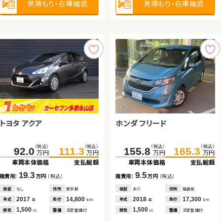
見積もり・在庫確認
見積もり・在庫確認
見積もり・在庫確認
見積もり・在庫確認
見積もり・在庫確認
見積もり・在庫確認
見積もり・在庫確認
見積もり・在庫確認
トヨタ アクア
ホンダ Ｎ ＢＯＸ
トヨタ ヴェルファイア
ホンダ フリード
スズキ アルト ＨＢ
トヨタ ノア
（税込）
（税込）
（税込）
（税込）
（税込）
（税込）
（税込）
（税込）
（税込）
（税込）
（税込）
（税込）
125.0
135.0
92.0
135.9
149.9
111.3
155.8
233.6
49.6
165.3
249.3
59.7
万円
万円
万円
万円
万円
万円
万円
万円
万円
万円
万円
万円
車両本体価格
車両本体価格
車両本体価格
支払総額
支払総額
支払総額
車両本体価格
車両本体価格
車両本体価格
支払総額
支払総額
支払総額
19.3
10.9
14.9
9.5
10.1
15.7
諸費用：
諸費用：
諸費用：
万円
万円
万円
（税込）
（税込）
（税込）
諸費用：
諸費用：
諸費用：
万円
万円
万円
（税込）
（税込）
（税込）
保証
保証
保証
なし
あり
あり
住所
住所
住所
東京都
岩手県
岩手県
保証
保証
保証
あり
あり
あり
住所
住所
住所
福島県
茨城県
埼玉県
2017
2021
2013
14,800
50,900
88,000
2018
2017
2019
17,300
42,600
53,400
年式
年式
年式
走行
走行
走行
年式
年式
年式
走行
走行
走行
年
年
年
km
km
km
年
年
年
km
km
km
1,500
660
3,500
1,500
660
2,000
排気
排気
排気
整備
整備
整備
法定整備付
法定整備付
法定整備付
排気
排気
排気
整備
整備
整備
法定整備付
法定整備付
法定整備付
cc
cc
cc
cc
cc
cc