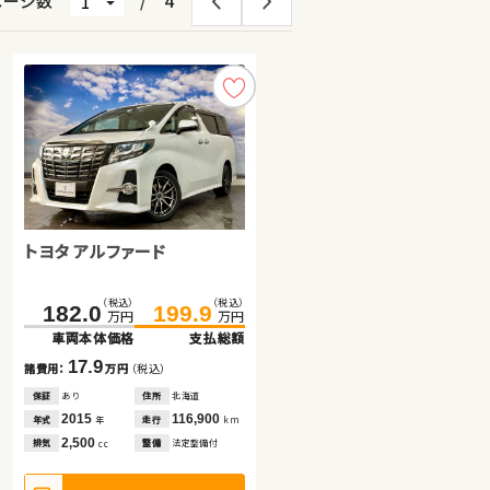
ページ数
/
4
トヨタ アルファード
スズキ スイフト
スズキ ワゴンＲ
（税込）
（税込）
（税込）
（税込）
（税込）
（税込）
182.0
83.6
88.0
199.9
99.6
99.7
万円
万円
万円
万円
万円
万円
車両本体価格
車両本体価格
車両本体価格
支払総額
支払総額
支払総額
17.9
16.0
11.7
諸費用：
諸費用：
諸費用：
万円
万円
万円
（税込）
（税込）
（税込）
保証
保証
保証
あり
あり
なし
住所
住所
住所
北海道
岩手県
東京都
2015
2017
2021
116,900
58,300
14,600
年式
年式
年式
走行
走行
走行
年
年
年
km
km
km
2,500
1,300
660
排気
排気
排気
整備
整備
整備
法定整備付
法定整備付
法定整備付
cc
cc
cc