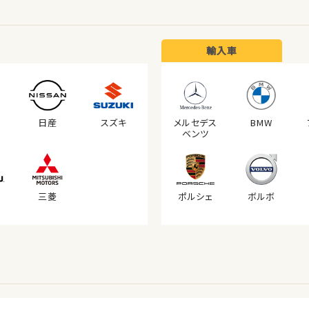
輸入車
日産
スズキ
メルセデス
BMW
ベンツ
三菱
ポルシェ
ボルボ