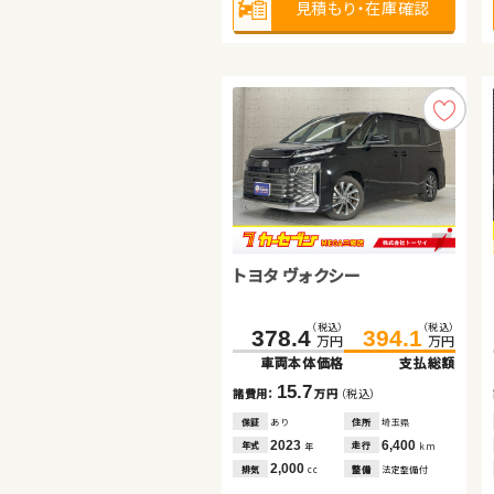
見積もり・在庫確認
見積もり・在庫確認
見積もり・在庫確認
トヨタ ヴェルファイア ハイブ
トヨタ ヴォクシー
スズキ ジムニー
リッド
（税込）
（税込）
（税込）
（税込）
（税込）
（税込）
271.8
289.2
378.4
192.8
394.1
206.8
万円
万円
万円
万円
万円
万円
車両本体価格
支払総額
車両本体価格
車両本体価格
支払総額
支払総額
17.4
15.7
14.0
諸費用：
万円
（税込）
諸費用：
諸費用：
万円
万円
（税込）
（税込）
保証
あり
住所
岩手県
保証
保証
あり
あり
住所
住所
埼玉県
千葉県
2015
68,800
2023
2021
6,400
44,500
年式
走行
年式
年式
走行
走行
年
km
年
年
km
km
2,500
2,000
660
排気
整備
法定整備付
排気
排気
整備
整備
法定整備付
法定整備付
cc
cc
cc