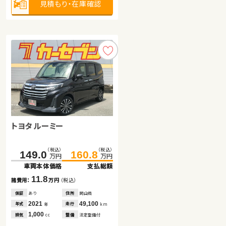
見積もり・在庫確認
見積もり・在庫確認
見積もり・在庫確認
ホンダ フィット ハイブリッド
トヨタ ルーミー
トヨタ ルーミー
（税込）
（税込）
（税込）
（税込）
（税込）
（税込）
104.6
115.8
149.0
84.9
160.8
89.9
万円
万円
万円
万円
万円
万円
車両本体価格
支払総額
車両本体価格
車両本体価格
支払総額
支払総額
11.2
11.8
5.0
諸費用：
万円
（税込）
諸費用：
諸費用：
万円
万円
（税込）
（税込）
保証
あり
住所
埼玉県
保証
保証
あり
あり
住所
住所
岡山県
徳島県
2022
35,200
2021
2019
49,100
94,900
年式
走行
年式
年式
走行
走行
年
km
年
年
km
km
1,500
1,000
1,000
排気
整備
法定整備付
排気
排気
整備
整備
法定整備付
法定整備付
cc
cc
cc