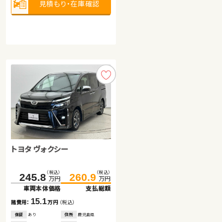
見積もり・在庫確認
見積もり・在庫確認
2,500
排気
整備
法定整備付
cc
見積もり・在庫確認
トヨタ ノア
トヨタ ヴォクシー
ホンダ フィット ハイブリッド
（税込）
（税込）
279.7
287.4
万円
万円
車両本体価格
支払総額
（税込）
（税込）
（税込）
（税込）
245.8
38.0
260.9
46.1
7.7
諸費用：
万円
（税込）
万円
万円
万円
万円
車両本体価格
車両本体価格
支払総額
支払総額
保証
なし
住所
岡山県
2021
28,400
15.1
8.1
年式
走行
年
km
諸費用：
諸費用：
万円
万円
（税込）
（税込）
2,000
排気
整備
法定整備付
cc
保証
保証
あり
あり
住所
住所
鹿児島県
岐阜県