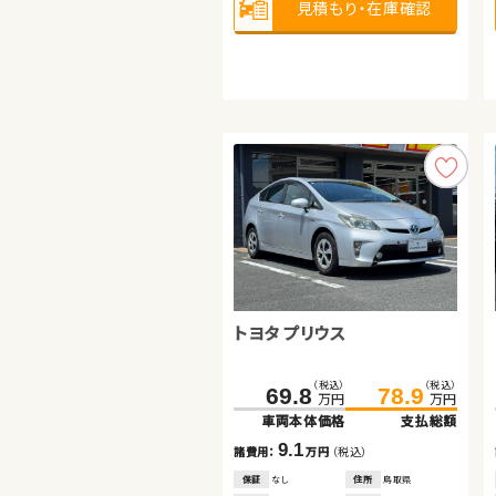
見積もり・在庫確認
見積もり・在庫確認
2,000
排気
整備
法定整備付
cc
見積もり・在庫確認
日産 エクストレイル
トヨタ プリウス
日産 エクストレイル
（税込）
（税込）
65.0
79.8
万円
万円
車両本体価格
支払総額
（税込）
（税込）
（税込）
（税込）
170.8
69.8
179.7
78.9
14.8
諸費用：
万円
（税込）
万円
万円
万円
万円
車両本体価格
車両本体価格
支払総額
支払総額
保証
なし
住所
岡山県
2013
96,100
9.1
8.9
年式
走行
年
km
諸費用：
諸費用：
万円
万円
（税込）
（税込）
2,000
排気
整備
法定整備付
cc
保証
保証
なし
なし
住所
住所
鳥取県
岡山県