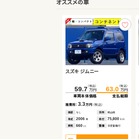
オススメの車
スズキ ジムニー
スズキ ジムニーシエラ
日産 セレナ
（税込）
（税込）
（税込）
（税込）
169.0
59.7
180.7
63.0
万円
万円
万円
万円
車両本体価格
車両本体価格
支払総額
支払総額
（税込）
（税込）
116.5
129.9
3.3
11.7
諸費用：
諸費用：
万円
万円
（税込）
（税込）
万円
万円
車両本体価格
支払総額
保証
保証
なし
あり
住所
住所
岡山県
愛知県
2006
2018
75,800
117,400
13.4
年式
年式
走行
走行
年
年
km
km
諸費用：
万円
（税込）
660
1,500
排気
排気
整備
整備
法定整備付
法定整備付
cc
cc
保証
あり
住所
岩手県
2014
41,200
年式
走行
年
km