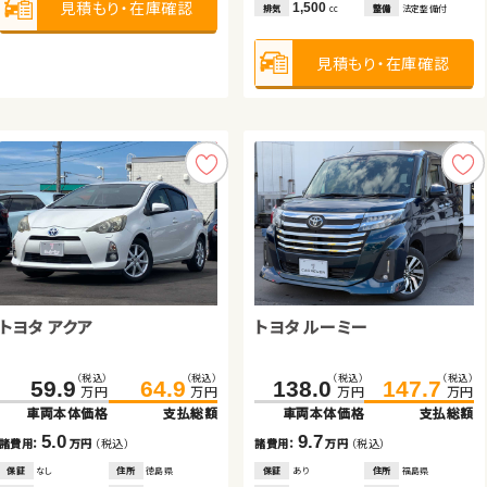
見積もり・在庫確認
見積もり・在庫確認
見積もり・在庫確認
見積もり・在庫確認
見積もり・在庫確認
見積もり・在庫確認
2,000
1,500
排気
整備
法定整備付
排気
整備
法定整備付
cc
cc
見積もり・在庫確認
見積もり・在庫確認
トヨタ ノア
トヨタ ヴォクシー
トヨタ アクア
トヨタ ヴェルファイア ハイブ
トヨタ ルーミー
日産 セレナ
（税込）
（税込）
（税込）
（税込）
367.4
379.7
336.1
349.9
万円
万円
万円
万円
リッド
車両本体価格
支払総額
車両本体価格
支払総額
（税込）
（税込）
（税込）
（税込）
（税込）
（税込）
（税込）
（税込）
584.5
59.9
599.8
64.9
138.0
241.5
147.7
256.8
12.3
13.8
諸費用：
万円
（税込）
諸費用：
万円
（税込）
万円
万円
万円
万円
万円
万円
万円
万円
車両本体価格
車両本体価格
支払総額
支払総額
車両本体価格
車両本体価格
支払総額
支払総額
保証
あり
住所
埼玉県
保証
あり
住所
岩手県
2024
13,200
2022
30,900
5.0
15.3
9.7
15.3
年式
走行
年式
走行
年
km
年
km
諸費用：
諸費用：
万円
万円
（税込）
（税込）
諸費用：
諸費用：
万円
万円
（税込）
（税込）
2,000
2,000
排気
整備
法定整備付
排気
整備
法定整備付
cc
cc
保証
保証
なし
あり
住所
住所
徳島県
秋田県
保証
保証
あり
あり
住所
住所
福島県
埼玉県