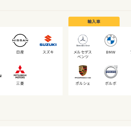
輸入車
日産
スズキ
メルセデス
BMW
ベンツ
三菱
ポルシェ
ボルボ