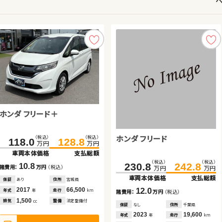
ホンダ フリード＋
ホンダ フィット ハイブリッド
スズキ アルト ＨＢ
トヨタ アルファード
スズキ ワゴンＲ
スズキ スイフト
スバル フォレスター
ホンダ フリード
（税込）
（税込）
（税込）
（税込）
（税込）
（税込）
（税込）
（税込）
（税込）
（税込）
（税込）
（税込）
109.8
118.0
95.5
128.8
122.7
98.8
464.9
234.8
24.8
469.8
248.0
35.0
万円
万円
万円
万円
万円
万円
万円
万円
万円
万円
万円
万円
車両本体価格
車両本体価格
車両本体価格
支払総額
支払総額
支払総額
車両本体価格
車両本体価格
車両本体価格
支払総額
支払総額
支払総額
（税込）
（税込）
（税込）
（税込）
91.5
100.0
230.8
242.8
10.8
12.9
3.3
4.9
10.2
13.2
諸費用：
諸費用：
諸費用：
万円
万円
万円
（税込）
（税込）
（税込）
諸費用：
諸費用：
諸費用：
万円
万円
万円
（税込）
（税込）
（税込）
万円
万円
万円
万円
車両本体価格
支払総額
車両本体価格
支払総額
保証
保証
保証
あり
あり
あり
住所
住所
住所
宮城県
神奈川県
青森県
保証
保証
保証
あり
あり
あり
住所
住所
住所
北海道
広島県
千葉県
2017
2017
2022
66,500
20,600
35,200
2022
2012
2023
4,200
98,200
39,500
8.5
12.0
年式
年式
年式
走行
走行
走行
年式
年式
年式
走行
走行
走行
年
年
年
km
km
km
年
年
年
km
km
km
諸費用：
万円
（税込）
諸費用：
万円
（税込）
1,500
1,500
660
2,500
660
1,400
排気
排気
排気
整備
整備
整備
法定整備付
法定整備付
法定整備付
排気
排気
排気
整備
整備
整備
法定整備付
法定整備付
法定整備付
cc
cc
cc
cc
cc
cc
保証
なし
住所
長野県
保証
なし
住所
千葉県
2013
76,000
2023
19,600
年式
走行
年式
走行
年
km
年
km