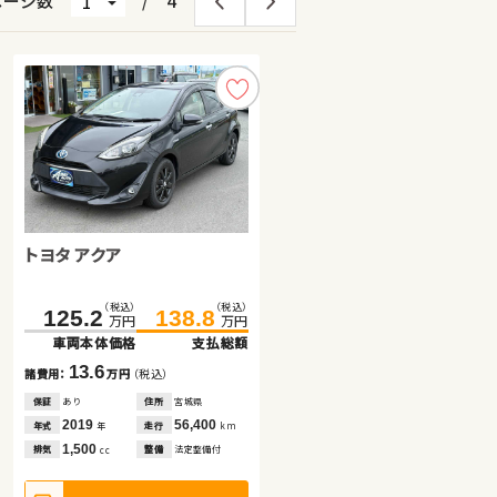
ページ数
/
4
トヨタ アクア
スズキ ワゴンＲ
スバル フォレスター
（税込）
（税込）
（税込）
（税込）
125.2
39.7
138.8
44.2
万円
万円
万円
万円
車両本体価格
車両本体価格
支払総額
支払総額
（税込）
（税込）
203.9
219.8
13.6
4.5
諸費用：
諸費用：
万円
万円
（税込）
（税込）
万円
万円
車両本体価格
支払総額
保証
保証
あり
なし
住所
住所
宮城県
岡山県
2019
2014
56,400
85,800
15.9
年式
年式
走行
走行
年
年
km
km
諸費用：
万円
（税込）
1,500
660
排気
排気
整備
整備
法定整備付
法定整備付
cc
cc
保証
あり
住所
埼玉県
2019
48,300
年式
走行
年
km