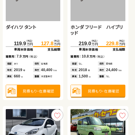
日産 エクストレイル
スズキ ワゴンＲ
ホンダ フリード ハイブリ
ホンダ フィット ハイブリ
ダイハツ ムーヴ
ホンダ Ｎ ＢＯＸ
ッド
ッド
ダイハツ タント
ホンダ フリード ハイブリ
（税込）
（税込）
（税込）
（税込）
（税込）
（税込）
（税込）
（税込）
（税込）
（税込）
（税込）
（税込）
179.7
309.8
39.7
188.6
321.5
44.2
174.7
64.8
34.6
181.0
78.8
39.8
万円
万円
万円
万円
万円
万円
万円
万円
万円
万円
万円
万円
ッド
車両本体価格
車両本体価格
車両本体価格
支払総額
支払総額
支払総額
車両本体価格
車両本体価格
車両本体価格
支払総額
支払総額
支払総額
（税込）
（税込）
（税込）
（税込）
8.9
4.5
11.7
14.0
6.3
5.2
119.9
127.8
219.0
229.8
諸費用：
諸費用：
諸費用：
万円
万円
万円
（税込）
（税込）
（税込）
諸費用：
諸費用：
諸費用：
万円
万円
万円
（税込）
（税込）
（税込）
万円
万円
万円
万円
車両本体価格
支払総額
車両本体価格
支払総額
保証
保証
保証
なし
なし
なし
住所
住所
住所
岡山県
岡山県
群馬県
保証
保証
保証
あり
なし
あり
住所
住所
住所
宮城県
大分県
青森県
2018
2014
2026
34,900
85,800
100
2013
2025
2014
79,000
100
112,900
7.9
10.8
年式
年式
年式
走行
走行
走行
年式
年式
年式
走行
走行
走行
諸費用：
万円
（税込）
諸費用：
万円
（税込）
年
年
年
km
km
km
年
年
年
km
km
km
2,000
660
1,500
1,500
660
660
排気
排気
排気
整備
整備
整備
法定整備付
法定整備付
なし
排気
排気
排気
整備
整備
整備
法定整備付
法定整備付
法定整備付
cc
cc
cc
cc
cc
cc
保証
あり
住所
宮城県
保証
なし
住所
愛知県
2019
40,400
2018
24,400
年式
走行
年式
走行
年
km
年
km
660
1,500
見積もり・在庫確認
見積もり・在庫確認
見積もり・在庫確認
見積もり・在庫確認
見積もり・在庫確認
見積もり・在庫確認
排気
整備
法定整備付
排気
整備
なし
cc
cc
見積もり・在庫確認
見積もり・在庫確認