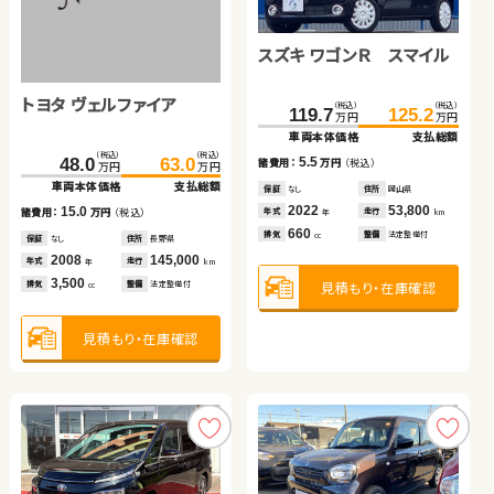
トヨタ ヴォクシー
トヨタ アルファード ハイ
ブリッド
トヨタ アクア
スズキ ワゴンＲ スマイル
日産 セレナ
（税込）
（税込）
（税込）
（税込）
285.8
302.1
299.8
314.8
万円
万円
万円
万円
車両本体価格
支払総額
車両本体価格
支払総額
トヨタ ヴェルファイア
（税込）
（税込）
（税込）
（税込）
（税込）
（税込）
16.3
15.0
100.1
109.6
193.8
119.7
125.2
207.2
諸費用：
万円
（税込）
諸費用：
万円
（税込）
万円
万円
万円
万円
万円
万円
車両本体価格
支払総額
車両本体価格
車両本体価格
支払総額
支払総額
保証
あり
住所
神奈川県
保証
あり
住所
高知県
（税込）
（税込）
2019
14,300
2018
75,000
9.5
5.5
13.4
48.0
63.0
年式
走行
年式
走行
諸費用：
万円
（税込）
諸費用：
諸費用：
万円
万円
（税込）
（税込）
年
km
年
km
万円
万円
2,000
2,500
車両本体価格
支払総額
排気
整備
法定整備付
排気
整備
法定整備付
cc
cc
保証
あり
住所
埼玉県
保証
保証
なし
あり
住所
住所
岡山県
茨城県
2016
33,200
2022
2019
53,800
35,300
15.0
年式
走行
年式
年式
走行
走行
諸費用：
万円
（税込）
年
km
年
年
km
km
1,500
660
2,000
見積もり・在庫確認
見積もり・在庫確認
排気
整備
なし
排気
排気
整備
整備
法定整備付
なし
cc
cc
cc
保証
なし
住所
長野県
2008
145,000
年式
走行
年
km
3,500
見積もり・在庫確認
見積もり・在庫確認
見積もり・在庫確認
排気
整備
法定整備付
cc
見積もり・在庫確認
スズキ ジムニー
日産 エクストレイル