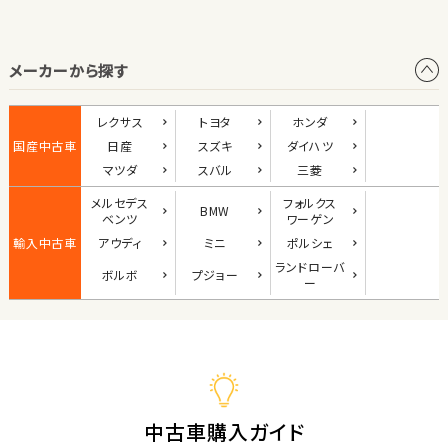
オープン
メーカーから探す
1
位
ダイハツ
レクサス
トヨタ
ホンダ
コペン
国産中古車
日産
スズキ
ダイハツ
マツダ
スバル
三菱
メルセデス
フォルクス
BMW
2
ベンツ
ワーゲン
位
輸入中古車
アウディ
ミニ
ポルシェ
マツダ
ランド
ローバ
ボルボ
プジョー
ロードスター
ー
3
位
ホンダ
S660
中古車購入ガイド