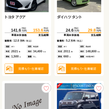
スバル フォレスター
トヨタ プリウスＰＨＶ
トヨタ ルーミー
トヨタ アクア
ダイハツ タント
トヨタ ルーミー
（税込）
（税込）
（税込）
（税込）
（税込）
（税込）
250.4
265.8
254.4
268.8
98.6
109.7
万円
万円
万円
万円
万円
万円
車両本体価格
支払総額
車両本体価格
支払総額
車両本体価格
支払総額
（税込）
（税込）
（税込）
（税込）
（税込）
（税込）
15.4
14.4
11.1
141.6
153.6
116.1
24.6
128.9
29.8
諸費用：
万円
（税込）
諸費用：
万円
（税込）
諸費用：
万円
（税込）
万円
万円
万円
万円
万円
万円
車両本体価格
支払総額
車両本体価格
車両本体価格
支払総額
支払総額
保証
あり
住所
埼玉県
保証
あり
住所
宮城県
保証
あり
住所
埼玉県
2021
21,400
2022
35,600
2018
56,300
12.0
5.2
12.8
年式
走行
年式
走行
年式
走行
諸費用：
万円
（税込）
諸費用：
諸費用：
万円
万円
（税込）
（税込）
年
km
年
km
年
km
1,800
1,800
1,000
排気
整備
法定整備付
排気
整備
法定整備付
排気
整備
法定整備付
cc
cc
cc
保証
あり
住所
福島県
保証
保証
あり
あり
住所
住所
青森県
岩手県
2021
34,400
2011
2020
148,800
63,400
年式
走行
年式
年式
走行
走行
年
km
年
年
km
km
1,500
660
1,000
見積もり・在庫確認
見積もり・在庫確認
見積もり・在庫確認
排気
整備
なし
排気
排気
整備
整備
法定整備付
法定整備付
cc
cc
cc
見積もり・在庫確認
見積もり・在庫確認
見積もり・在庫確認