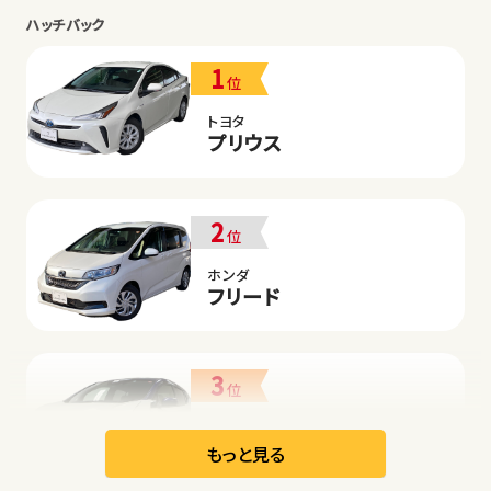
ハッチバック
1
位
トヨタ
プリウス
2
位
ホンダ
フリード
3
位
日産
リーフ
もっと見る