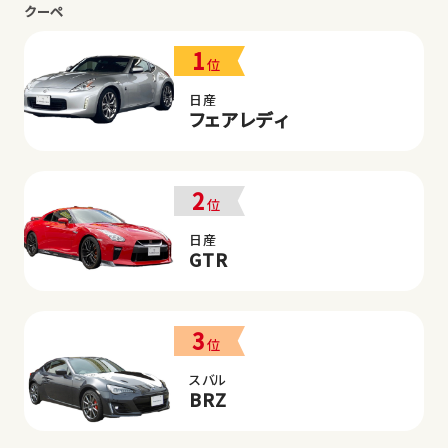
クーペ
1
位
日産
フェアレディ
2
位
日産
GTR
3
位
スバル
BRZ