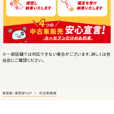
ＳＵＶ・クロカン
1
位
トヨタ
ヤリスクロス
※一部店舗では対応できない場合がございます、詳しくは担
当店にご確認ください。
2
位
トヨタ
ハリアー
車買取・車売却TOP
中古車検索
3
位
トヨタ