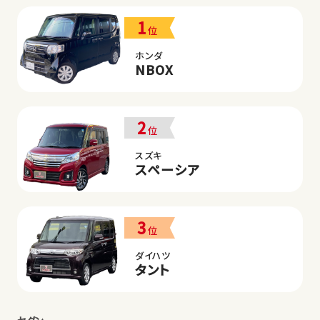
1
位
ホンダ
NBOX
2
位
スズキ
スペーシア
3
位
ダイハツ
タント