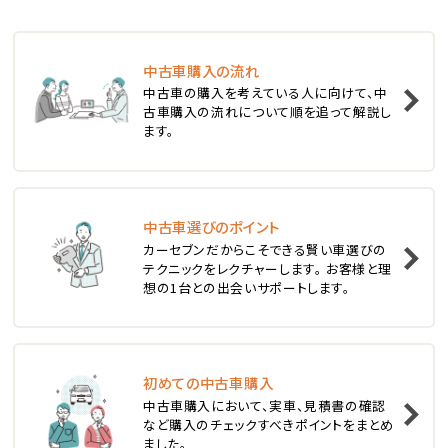
ステーションワゴン
中古車購入の流れ
1
中古車の購入を考えている人に向けて、中
位
古車購入の流れについて順を追って解説し
ます。
スバル
レヴォーグ
中古車選びのポイント
2
位
カーセブンだからこそできる賢い車選びの
テクニックをレクチャーします。 お客様と理
スバル
想の1台との出会いサポートします。
レガシィツーリングワゴン
3
位
初めての中古車購入
中古車購入において、実車、見積書の確認
トヨタ
など購入のチェックすべきポイントをまとめ
カローラフィールダー
ました。