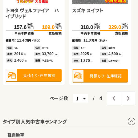
ッド
トヨタ ヴェルファイア ハ
スズキ スイフト
スズキ スイフト
スズキ ジムニー
（税込）
（税込）
（税込）
（税込）
29.7
34.0
104.0
119.9
万円
万円
万円
万円
イブリッド
車両本体価格
支払総額
車両本体価格
支払総額
（税込）
（税込）
（税込）
（税込）
（税込）
（税込）
（税込）
（税込）
4.3
15.9
157.6
169.0
222.9
233.7
318.0
225.6
329.0
234.0
諸費用：
万円
（税込）
諸費用：
万円
（税込）
万円
万円
万円
万円
万円
万円
万円
万円
車両本体価格
支払総額
車両本体価格
支払総額
車両本体価格
車両本体価格
支払総額
支払総額
保証
なし
住所
岡山県
保証
あり
住所
岩手県
2015
71,800
2019
59,100
11.4
10.8
11.0
8.4
諸費用：
万円
（税込）
年式
走行
年式
走行
諸費用：
万円
（税込）
諸費用：
諸費用：
万円
万円
（税込）
（税込）
年
km
年
km
660
1,500
排気
整備
法定整備付
排気
整備
法定整備付
cc
cc
保証
なし
住所
大分県
保証
あり
住所
埼玉県
保証
保証
あり
なし
住所
住所
山梨県
長野県
2014
33,700
2024
23,100
2025
2024
4,500
4,000
年式
走行
年式
走行
年式
年式
走行
走行
年
km
年
km
年
年
km
km
2,400
1,400
1,370
660
見積もり・在庫確認
見積もり・在庫確認
排気
整備
法定整備付
排気
整備
法定整備付
排気
排気
整備
整備
法定整備付
なし
cc
cc
cc
cc
見積もり・在庫確認
見積もり・在庫確認
見積もり・在庫確認
見積もり・在庫確認
ページ数
/
4
タイプ別人気中古車ランキング
軽自動車