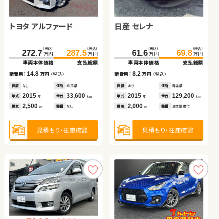
ホンダ Ｎ ＢＯＸ
スバル フォレスター
トヨタ ノア ハイブリッド
（税込）
（税込）
90.0
95.0
万円
万円
車両本体価格
支払総額
トヨタ アルファード
日産 セレナ
（税込）
（税込）
（税込）
（税込）
（税込）
（税込）
5.0
69.6
88.9
74.8
99.8
381.6
395.2
諸費用：
万円
（税込）
万円
万円
万円
万円
万円
万円
車両本体価格
車両本体価格
支払総額
支払総額
車両本体価格
支払総額
保証
なし
住所
宮城県
（税込）
（税込）
（税込）
（税込）
2018
96,800
5.2
10.9
13.6
272.7
287.5
61.6
69.8
諸費用：
諸費用：
万円
万円
（税込）
（税込）
諸費用：
万円
（税込）
年式
走行
年
km
万円
万円
万円
万円
660
車両本体価格
支払総額
車両本体価格
支払総額
排気
整備
法定整備付
cc
保証
保証
あり
あり
住所
住所
青森県
青森県
保証
あり
住所
福島県
2016
2013
66,300
111,800
2024
14,700
14.8
8.2
年式
年式
走行
走行
年式
走行
諸費用：
万円
（税込）
諸費用：
万円
（税込）
年
年
km
km
年
km
660
2,000
1,800
見積もり・在庫確認
排気
排気
整備
整備
法定整備付
法定整備付
排気
整備
なし
cc
cc
cc
保証
なし
住所
埼玉県
保証
あり
住所
青森県
2015
33,600
2015
129,200
年式
走行
年式
走行
年
km
年
km
2,500
2,000
見積もり・在庫確認
見積もり・在庫確認
見積もり・在庫確認
排気
整備
なし
排気
整備
法定整備付
cc
cc
見積もり・在庫確認
見積もり・在庫確認
スズキ アルト ＨＢ
ホンダ フィット ハイブリ