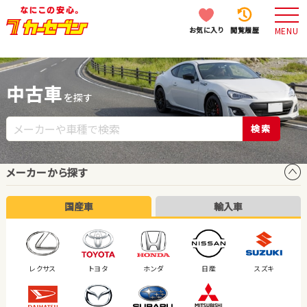
お気に入り
閲覧履歴
MENU
中古車
を探す
検索
メーカーから探す
国産車
輸入車
レクサス
トヨタ
ホンダ
日産
スズキ