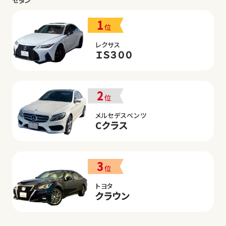
セダン
1
位
レクサス
ＩＳ３００
2
位
メルセデスベンツ
Cクラス
3
位
トヨタ
クラウン