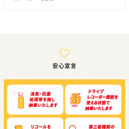
ミニバン・1ＢＯＸ
1
位
ホンダ
ステップワゴン
安心宣言
2
位
トヨタ
アルファード
3
位
トヨタ
ヴォクシー