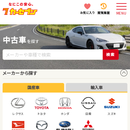
お気に入り
閲覧履歴
MENU
中古車
を探す
検索
メーカーから探す
国産車
輸入車
レクサス
トヨタ
ホンダ
日産
スズキ