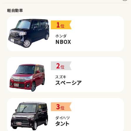
軽自動車
1
位
ホンダ
NBOX
2
位
スズキ
スペーシア
3
位
ダイハツ
タント