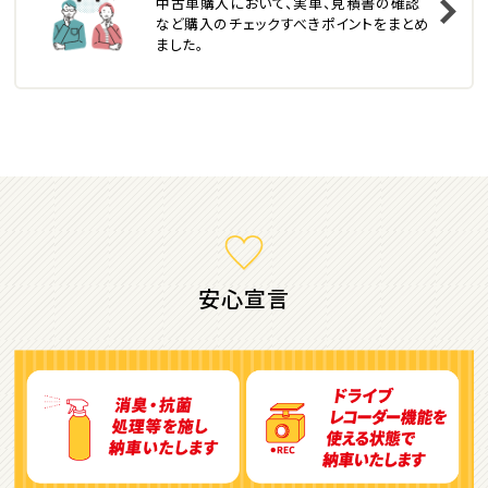
中古車購入において、実車、見積書の確認
トヨタ
など購入のチェックすべきポイントをまとめ
カローラフィールダー
ました。
ミニバン・1ＢＯＸ
1
位
ホンダ
ステップワゴン
安心宣言
2
位
トヨタ
アルファード
3
位