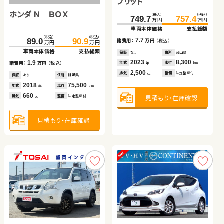
ブリッド
（税込）
（税込）
ホンダ Ｎ ＢＯＸ
トヨタ アクア
149.7
170.0
（税込）
（税込）
（税込）
（税込）
万円
万円
749.7
149.9
757.4
154.9
万円
万円
万円
万円
車両本体価格
支払総額
車両本体価格
車両本体価格
支払総額
支払総額
トヨタ ヴェルファイア
20.3
諸費用：
万円
（税込）
（税込）
（税込）
（税込）
（税込）
7.7
5.0
134.9
89.0
139.9
90.9
諸費用：
諸費用：
万円
万円
（税込）
（税込）
万円
万円
万円
万円
保証
なし
住所
大分県
車両本体価格
車両本体価格
支払総額
支払総額
保証
保証
なし
あり
住所
住所
岡山県
徳島県
2017
81,100
年式
走行
年
km
（税込）
（税込）
2023
2018
8,300
87,500
1.9
5.0
239.0
250.5
年式
年式
走行
走行
諸費用：
諸費用：
万円
万円
（税込）
（税込）
年
年
km
km
万円
万円
2,000
排気
整備
法定整備付
cc
2,500
2,000
車両本体価格
支払総額
排気
排気
整備
整備
法定整備付
法定整備付
cc
cc
保証
保証
あり
あり
住所
住所
静岡県
徳島県
2018
2020
75,500
41,100
11.5
年式
年式
走行
走行
諸費用：
万円
（税込）
年
年
km
km
見積もり・在庫確認
660
1,500
見積もり・在庫確認
見積もり・在庫確認
排気
排気
整備
整備
法定整備付
法定整備付
cc
cc
保証
なし
住所
愛知県
2016
105,600
年式
走行
年
km
2,500
見積もり・在庫確認
見積もり・在庫確認
排気
整備
なし
cc
見積もり・在庫確認
ダイハツ タント