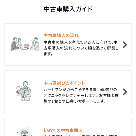
S660
中古車購入ガイド
ステーションワゴン
中古車購入の流れ
1
中古車の購入を考えている人に向けて、中
位
古車購入の流れについて順を追って解説し
ます。
スバル
レヴォーグ
中古車選びのポイント
2
位
カーセブンだからこそできる賢い車選びの
テクニックをレクチャーします。 お客様と理
スバル
想の1台との出会いサポートします。
レガシィツーリングワゴン
3
位
初めての中古車購入