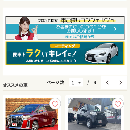
ページ数
/
4
オススメの車