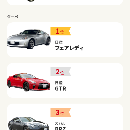
クーペ
1
位
日産
フェアレディ
2
位
日産
GTR
3
位
スバル
BRZ