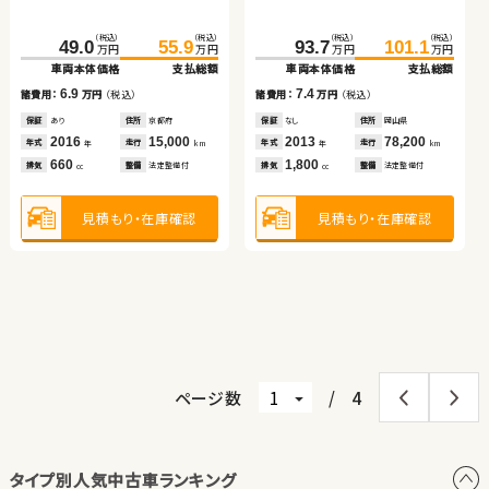
ブリッド
（税込）
（税込）
（税込）
（税込）
（税込）
（税込）
（税込）
（税込）
230.0
49.0
239.0
55.9
276.7
93.7
101.1
289.9
万円
万円
万円
万円
万円
万円
万円
万円
車両本体価格
車両本体価格
支払総額
支払総額
車両本体価格
車両本体価格
支払総額
支払総額
ダイハツ ムーヴ キャンバ
スバル フォレスター
6.9
9.0
7.4
13.2
諸費用：
諸費用：
万円
万円
（税込）
（税込）
諸費用：
諸費用：
万円
万円
（税込）
（税込）
ス
保証
保証
あり
あり
住所
住所
京都府
岡山県
保証
保証
なし
あり
住所
住所
岡山県
岩手県
（税込）
（税込）
（税込）
（税込）
2016
2020
15,000
57,600
2013
2025
78,200
11,100
148.0
153.7
88.9
99.8
年式
年式
走行
走行
年式
年式
走行
走行
年
年
km
km
年
年
km
km
万円
万円
万円
万円
660
2,000
1,800
1,500
車両本体価格
支払総額
車両本体価格
支払総額
排気
排気
整備
整備
法定整備付
法定整備付
排気
排気
整備
整備
法定整備付
法定整備付
cc
cc
cc
cc
5.7
10.9
諸費用：
万円
（税込）
諸費用：
万円
（税込）
見積もり・在庫確認
見積もり・在庫確認
見積もり・在庫確認
見積もり・在庫確認
保証
あり
住所
福島県
保証
あり
住所
青森県
2023
41,300
2013
111,800
年式
走行
年式
走行
年
km
年
km
660
2,000
排気
整備
法定整備付
排気
整備
法定整備付
cc
cc
見積もり・在庫確認
見積もり・在庫確認
ページ数
/
4
タイプ別人気中古車ランキング