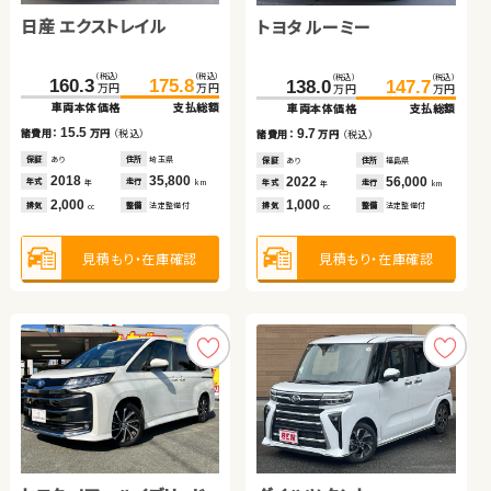
日産 エクストレイル
ホンダ フィット ハイブリ
スズキ アルト ＨＢ
トヨタ ルーミー
トヨタ ヴォクシー
ホンダ フリード＋
ッド
（税込）
（税込）
（税込）
（税込）
（税込）
（税込）
（税込）
（税込）
（税込）
（税込）
（税込）
（税込）
160.3
175.8
64.8
73.0
84.1
79.8
138.0
285.8
118.0
147.7
299.5
128.8
万円
万円
万円
万円
万円
万円
万円
万円
万円
万円
万円
万円
車両本体価格
支払総額
車両本体価格
車両本体価格
支払総額
支払総額
車両本体価格
車両本体価格
車両本体価格
支払総額
支払総額
支払総額
15.5
19.3
6.8
9.7
13.7
10.8
諸費用：
万円
（税込）
諸費用：
諸費用：
万円
万円
（税込）
（税込）
諸費用：
諸費用：
諸費用：
万円
万円
万円
（税込）
（税込）
（税込）
保証
あり
住所
埼玉県
保証
保証
あり
あり
住所
住所
千葉県
岡山県
保証
保証
保証
あり
あり
あり
住所
住所
住所
福島県
岩手県
宮城県
2018
35,800
2013
2021
45,800
21,400
2022
2020
2017
56,000
48,100
66,500
年式
走行
年式
年式
走行
走行
年式
年式
年式
走行
走行
走行
年
km
年
年
km
km
年
年
年
km
km
km
2,000
1,500
660
1,000
2,000
1,500
排気
整備
法定整備付
排気
排気
整備
整備
法定整備付
法定整備付
排気
排気
排気
整備
整備
整備
法定整備付
法定整備付
法定整備付
cc
cc
cc
cc
cc
cc
見積もり・在庫確認
見積もり・在庫確認
見積もり・在庫確認
見積もり・在庫確認
見積もり・在庫確認
見積もり・在庫確認