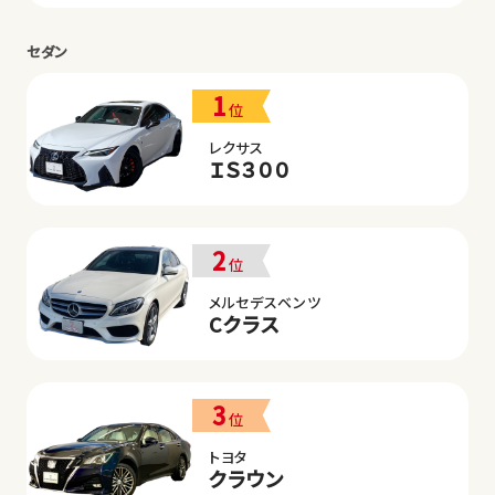
セダン
1
位
レクサス
ＩＳ３００
2
位
メルセデスベンツ
Cクラス
3
位
トヨタ
クラウン