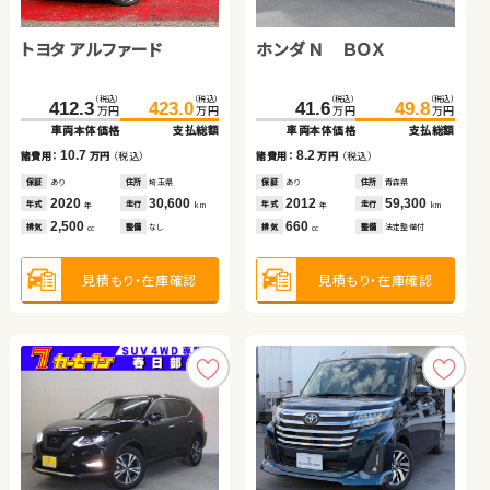
スズキ ジムニー
トヨタ アルファード
ホンダ フィット ハイブリ
ホンダ Ｎ ＢＯＸ
スズキ スイフト
トヨタ ヴェルファイア ハ
トヨタ ルーミー
ッド
イブリッド
ダイハツ ムーヴ キャンバ
（税込）
（税込）
（税込）
（税込）
（税込）
（税込）
（税込）
（税込）
（税込）
（税込）
（税込）
（税込）
（税込）
（税込）
198.0
205.0
412.3
80.4
423.0
95.6
157.7
675.0
41.6
87.0
166.4
689.4
49.8
96.8
万円
万円
万円
万円
万円
万円
万円
万円
万円
万円
万円
万円
万円
万円
ス
車両本体価格
支払総額
車両本体価格
車両本体価格
支払総額
支払総額
車両本体価格
車両本体価格
車両本体価格
車両本体価格
支払総額
支払総額
支払総額
支払総額
（税込）
（税込）
7.0
10.7
15.2
8.2
8.7
14.4
9.8
99.7
109.7
諸費用：
万円
（税込）
諸費用：
諸費用：
万円
万円
（税込）
（税込）
諸費用：
諸費用：
諸費用：
諸費用：
万円
万円
万円
万円
（税込）
（税込）
（税込）
（税込）
万円
万円
車両本体価格
支払総額
保証
あり
住所
保証
保証
あり
あり
住所
住所
埼玉県
岩手県
保証
保証
保証
保証
あり
なし
あり
あり
住所
住所
住所
住所
青森県
岡山県
岩手県
北海道
2021
34,800
2020
2015
30,600
64,200
2012
2018
2024
2020
59,300
37,400
15,500
97,400
10.0
年式
走行
年式
年式
走行
走行
年式
年式
年式
年式
走行
走行
走行
走行
諸費用：
万円
（税込）
年
km
年
年
km
km
年
年
年
年
km
km
km
km
660
2,500
1,500
660
1,400
2,500
1,000
排気
整備
法定整備付
排気
排気
整備
整備
なし
法定整備付
排気
排気
排気
排気
整備
整備
整備
整備
法定整備付
法定整備付
法定整備付
法定整備付
cc
cc
cc
cc
cc
cc
cc
保証
なし
住所
大分県
2017
78,300
年式
走行
年
km
660
見積もり・在庫確認
見積もり・在庫確認
見積もり・在庫確認
見積もり・在庫確認
見積もり・在庫確認
見積もり・在庫確認
見積もり・在庫確認
排気
整備
法定整備付
cc
見積もり・在庫確認