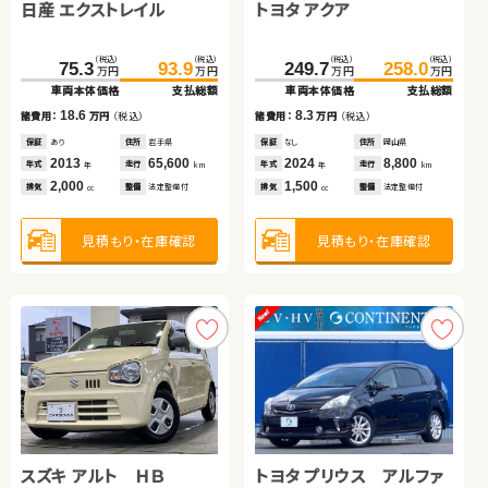
日産 エクストレイル
日産 セレナ
トヨタ アクア
（税込）
（税込）
11.6
19.8
万円
万円
車両本体価格
支払総額
スズキ スイフト
スズキ ワゴンＲ
（税込）
（税込）
（税込）
（税込）
（税込）
（税込）
8.2
328.0
75.3
338.5
93.9
249.7
258.0
諸費用：
万円
（税込）
万円
万円
万円
万円
万円
万円
車両本体価格
車両本体価格
支払総額
支払総額
車両本体価格
支払総額
保証
なし
住所
青森県
（税込）
（税込）
（税込）
（税込）
2007
200,500
18.6
10.5
8.3
136.4
140.0
51.6
59.8
年式
走行
諸費用：
諸費用：
万円
万円
（税込）
（税込）
諸費用：
万円
（税込）
年
km
万円
万円
万円
万円
660
車両本体価格
支払総額
車両本体価格
支払総額
排気
整備
法定整備付
cc
保証
保証
あり
あり
住所
住所
岩手県
岡山県
保証
なし
住所
岡山県
2013
2023
65,600
18,800
2024
8,800
3.6
8.2
年式
年式
走行
走行
年式
走行
諸費用：
万円
（税込）
諸費用：
万円
（税込）
年
年
km
km
年
km
2,000
1,400
1,500
見積もり・在庫確認
排気
排気
整備
整備
法定整備付
法定整備付
排気
整備
法定整備付
cc
cc
cc
保証
なし
住所
京都府
保証
あり
住所
青森県
2019
73,400
2017
83,100
年式
走行
年式
走行
年
km
年
km
1,400
660
見積もり・在庫確認
見積もり・在庫確認
見積もり・在庫確認
排気
整備
法定整備付
排気
整備
法定整備付
cc
cc
見積もり・在庫確認
見積もり・在庫確認
スズキ アルト ＨＢ
スバル フォレスター ハイ
トヨタ プリウス アルファ
スズキ ジムニーシエラ