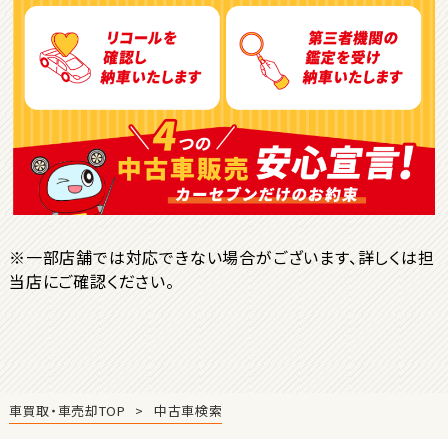
トヨタ
ヴォクシー
ＳＵＶ・クロカン
1
位
トヨタ
ヤリスクロス
※一部店舗では対応できない場合がございます、詳しくは担
当店にご確認ください。
2
位
トヨタ
ハリアー
車買取・車売却TOP
中古車検索
3
位