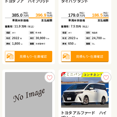
トヨタ ノア ハイブリッド
トヨタ プリウス アルファ
スズキ ワゴンＲ
ダイハツ タント
トヨタ ノア
ホンダ フリード＋
（税込）
（税込）
（税込）
（税込）
（税込）
（税込）
（税込）
（税込）
（税込）
（税込）
385.0
63.8
46.6
396.9
74.5
54.8
179.0
84.9
186.5
89.9
万円
万円
万円
万円
万円
万円
万円
万円
万円
万円
車両本体価格
車両本体価格
車両本体価格
支払総額
支払総額
支払総額
車両本体価格
車両本体価格
支払総額
支払総額
（税込）
（税込）
11.9
10.7
8.2
7.5
5.0
237.3
248.8
諸費用：
諸費用：
諸費用：
万円
万円
万円
（税込）
（税込）
（税込）
諸費用：
諸費用：
万円
万円
（税込）
（税込）
万円
万円
車両本体価格
支払総額
保証
保証
保証
あり
あり
あり
住所
住所
住所
熊本県
秋田県
青森県
保証
保証
あり
なし
住所
住所
福島県
徳島県
2022
2012
2015
30,900
111,100
47,200
2023
2013
24,700
94,600
11.5
年式
年式
年式
走行
走行
走行
年式
年式
走行
走行
諸費用：
万円
（税込）
年
年
年
km
km
km
年
年
km
km
1,800
1,800
660
650
2,000
排気
排気
排気
整備
整備
整備
法定整備付
法定整備付
法定整備付
排気
排気
整備
整備
なし
法定整備付
cc
cc
cc
cc
cc
保証
あり
住所
秋田県
2022
29,000
年式
走行
年
km
1,500
見積もり・在庫確認
見積もり・在庫確認
見積もり・在庫確認
見積もり・在庫確認
見積もり・在庫確認
排気
整備
法定整備付
cc
見積もり・在庫確認
トヨタ ヴォクシー
トヨタ アルファード ハイ
日産 セレナ