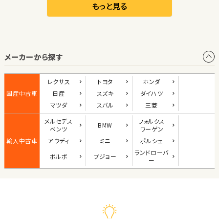
リーフ
もっと見る
オープン
メーカーから探す
1
位
ダイハツ
レクサス
トヨタ
ホンダ
コペン
国産中古車
日産
スズキ
ダイハツ
マツダ
スバル
三菱
メルセデス
フォルクス
BMW
2
ベンツ
ワーゲン
位
輸入中古車
アウディ
ミニ
ポルシェ
マツダ
ランド
ローバ
ボルボ
プジョー
ロードスター
ー
3
位
ホンダ