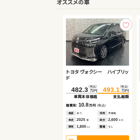
オススメの車
トヨタ ヴォクシー ハイブリッ
スズキ ワゴンＲ スティングレ
ホンダ Ｎ ＢＯＸ
ド
ー
（税込）
（税込）
（税込）
（税込）
（税込）
（税込）
482.3
39.0
493.1
45.8
65.0
68.0
万円
万円
万円
万円
万円
万円
車両本体価格
車両本体価格
支払総額
支払総額
車両本体価格
支払総額
10.8
6.8
3.0
諸費用：
諸費用：
万円
万円
（税込）
（税込）
諸費用：
万円
（税込）
保証
保証
あり
なし
住所
住所
茨城県
岡山県
保証
なし
住所
宮城県
2025
2013
2,600
63,700
2018
123,200
年式
年式
走行
走行
年式
走行
年
年
km
km
年
km
1,800
660
660
排気
排気
整備
整備
なし
法定整備付
排気
整備
法定整備付
cc
cc
cc