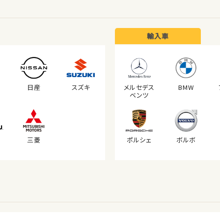
輸入車
日産
スズキ
メルセデス
BMW
ベンツ
三菱
ポルシェ
ボルボ