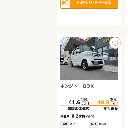
見積もり・在庫確認
見積もり・在庫確認
見積もり・在庫確認
ホンダ フリード
ホンダ フィット ハイブリッド
ホンダ Ｎ ＢＯＸ
（税込）
（税込）
（税込）
（税込）
153.0
167.4
98.3
109.8
万円
万円
万円
万円
車両本体価格
支払総額
車両本体価格
支払総額
（税込）
（税込）
41.6
49.8
14.4
11.5
諸費用：
万円
（税込）
諸費用：
万円
（税込）
万円
万円
車両本体価格
支払総額
保証
あり
住所
埼玉県
保証
あり
住所
埼玉県
2017
16,100
2018
58,900
8.2
年式
走行
年式
走行
年
km
年
km
諸費用：
万円
（税込）
1,500
1,500
排気
整備
法定整備付
排気
整備
法定整備付
cc
cc
保証
あり
住所
青森県