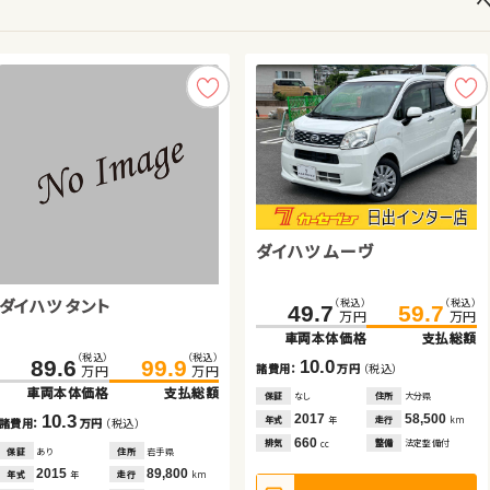
トヨタ アルファード
トヨタ ルーミー
スズキ ワゴンＲ スマイル
ダイハツ ムーヴ
スズキ スイフト
日産 エクストレイル
ダイハツ タント
スズキ アルト ＨＢ
（税込）
（税込）
（税込）
（税込）
（税込）
（税込）
（税込）
（税込）
（税込）
（税込）
（税込）
（税込）
575.0
121.6
99.7
592.8
106.8
129.5
202.3
49.7
59.8
212.4
59.7
72.3
万円
万円
万円
万円
万円
万円
万円
万円
万円
万円
万円
万円
車両本体価格
車両本体価格
車両本体価格
支払総額
支払総額
支払総額
車両本体価格
車両本体価格
車両本体価格
支払総額
支払総額
支払総額
（税込）
（税込）
（税込）
（税込）
89.6
99.9
67.2
72.8
17.8
7.1
7.9
10.0
12.5
10.1
諸費用：
諸費用：
諸費用：
万円
万円
万円
（税込）
（税込）
（税込）
諸費用：
諸費用：
諸費用：
万円
万円
万円
（税込）
（税込）
（税込）
万円
万円
万円
万円
車両本体価格
支払総額
車両本体価格
支払総額
保証
保証
保証
あり
なし
なし
住所
住所
住所
北海道
岡山県
群馬県
保証
保証
保証
なし
なし
あり
住所
住所
住所
大分県
茨城県
茨城県
2023
2018
2023
32,100
33,800
25,900
2017
2013
2020
58,500
60,700
35,900
10.3
5.6
年式
年式
年式
走行
走行
走行
年式
年式
年式
走行
走行
走行
年
年
年
km
km
km
年
年
年
km
km
km
諸費用：
万円
（税込）
諸費用：
万円
（税込）
2,500
1,000
6,600
660
1,200
2,000
排気
排気
排気
整備
整備
整備
法定整備付
法定整備付
なし
排気
排気
排気
整備
整備
整備
法定整備付
なし
なし
cc
cc
cc
cc
cc
cc
保証
あり
住所
岩手県
保証
あり
住所
青森県
2015
89,800
2016
23,300
年式
走行
年式
走行
年
km
年
km