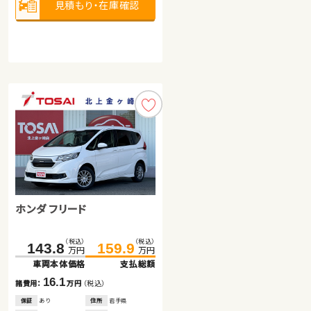
見積もり・在庫確認
見積もり・在庫確認
見積もり・在庫確認
ダイハツ タント
スズキ ジムニー
ホンダ フリード
（税込）
（税込）
（税込）
（税込）
50.1
56.6
239.7
245.4
万円
万円
万円
万円
車両本体価格
支払総額
車両本体価格
支払総額
（税込）
（税込）
143.8
159.9
6.5
5.7
諸費用：
万円
（税込）
諸費用：
万円
（税込）
万円
万円
車両本体価格
支払総額
保証
なし
住所
群馬県
保証
なし
住所
岡山県
2009
54,300
2020
23,300
16.1
年式
走行
年式
走行
年
km
年
km
諸費用：
万円
（税込）
660
660
排気
整備
なし
排気
整備
法定整備付
cc
cc
保証
あり
住所
岩手県