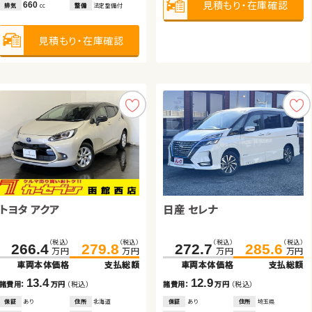
見積もり・在庫確認
見積もり・在庫確認
見積もり・在庫確認
見積もり・在庫確認
見積もり・在庫確認
見積もり・在庫確認
660
660
排気
整備
法定整備付
排気
整備
法定整備付
cc
cc
見積もり・在庫確認
見積もり・在庫確認
スバル フォレスター ハイブリ
スバル フォレスター
トヨタ ノア ハイブリッド
トヨタ プリウス アルファ
ッド
トヨタ アクア
日産 セレナ
（税込）
（税込）
（税込）
（税込）
（税込）
（税込）
（税込）
（税込）
181.4
193.4
280.1
289.9
383.8
397.7
93.7
101.1
万円
万円
万円
万円
万円
万円
万円
万円
車両本体価格
支払総額
車両本体価格
支払総額
車両本体価格
支払総額
車両本体価格
支払総額
（税込）
（税込）
（税込）
（税込）
266.4
279.8
272.7
285.6
12.0
9.8
13.9
7.4
諸費用：
万円
（税込）
諸費用：
万円
（税込）
諸費用：
万円
（税込）
諸費用：
万円
（税込）
万円
万円
万円
万円
車両本体価格
支払総額
車両本体価格
支払総額
保証
あり
住所
埼玉県
保証
あり
住所
福島県
保証
あり
住所
群馬県
保証
なし
住所
岡山県
2018
56,600
2020
24,700
2024
9,700
2013
78,200
13.4
12.9
年式
走行
年式
走行
年式
走行
年式
走行
年
km
年
km
年
km
年
km
諸費用：
万円
（税込）
諸費用：
万円
（税込）
2,000
1,800
1,800
1,800
排気
整備
法定整備付
排気
整備
なし
排気
整備
なし
排気
整備
法定整備付
cc
cc
cc
cc
保証
あり
住所
北海道
保証
あり
住所
埼玉県