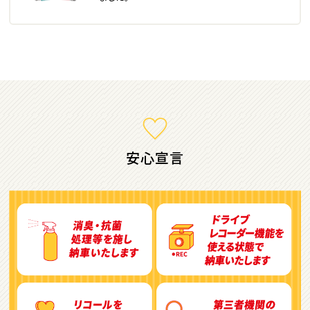
ミニバン・1ＢＯＸ
1
位
ホンダ
ステップワゴン
安心宣言
2
位
トヨタ
アルファード
3
位
トヨタ
ヴォクシー