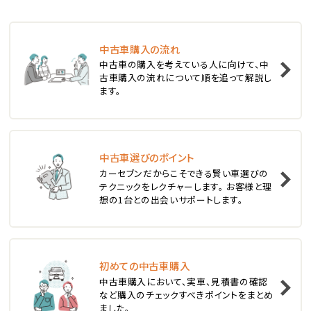
ステーションワゴン
中古車購入の流れ
1
中古車の購入を考えている人に向けて、中
位
古車購入の流れについて順を追って解説し
ます。
スバル
レヴォーグ
中古車選びのポイント
2
位
カーセブンだからこそできる賢い車選びの
テクニックをレクチャーします。 お客様と理
スバル
想の1台との出会いサポートします。
レガシィツーリングワゴン
3
位
初めての中古車購入
中古車購入において、実車、見積書の確認
トヨタ
など購入のチェックすべきポイントをまとめ
カローラフィールダー
ました。