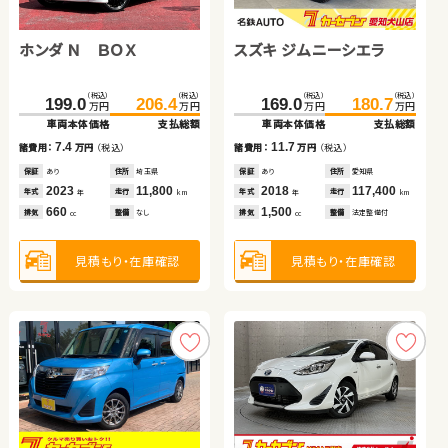
トヨタ プリウス アルファ
ホンダ フリード ハイブリ
ッド
ホンダ Ｎ ＢＯＸ
スズキ ジムニーシエラ
トヨタ アルファード ハイ
（税込）
（税込）
（税込）
（税込）
37.6
44.8
313.8
324.9
万円
万円
万円
万円
ブリッド
車両本体価格
支払総額
車両本体価格
支払総額
ホンダ フリード＋
（税込）
（税込）
（税込）
（税込）
（税込）
（税込）
7.2
11.1
199.0
206.4
169.0
581.2
180.7
592.6
諸費用：
万円
（税込）
諸費用：
万円
（税込）
万円
万円
万円
万円
万円
万円
車両本体価格
支払総額
車両本体価格
車両本体価格
支払総額
支払総額
保証
あり
住所
青森県
保証
あり
住所
福島県
（税込）
（税込）
2012
211,000
2026
100
7.4
11.7
11.4
138.6
149.7
年式
走行
年式
走行
諸費用：
万円
（税込）
諸費用：
諸費用：
万円
万円
（税込）
（税込）
年
km
年
km
万円
万円
1,800
1,500
車両本体価格
支払総額
排気
整備
法定整備付
排気
整備
なし
cc
cc
保証
あり
住所
埼玉県
保証
保証
あり
なし
住所
住所
愛知県
東京都
2023
11,800
2018
2021
117,400
26,500
11.1
年式
走行
年式
年式
走行
走行
諸費用：
万円
（税込）
年
km
年
年
km
km
660
1,500
2,500
見積もり・在庫確認
見積もり・在庫確認
排気
整備
なし
排気
排気
整備
整備
法定整備付
なし
cc
cc
cc
保証
あり
住所
埼玉県
2017
86,900
年式
走行
年
km
1,500
見積もり・在庫確認
見積もり・在庫確認
見積もり・在庫確認
排気
整備
法定整備付
cc
見積もり・在庫確認
スズキ スイフト
トヨタ ルーミー