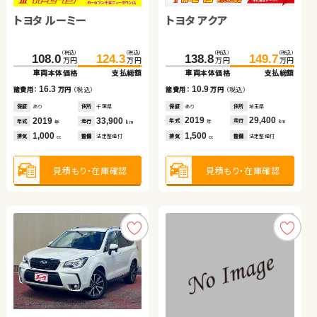
トヨタ アクア
トヨタ ルーミー
（税込）
（税込）
（税込）
（税込）
153.4
164.8
138.0
147.7
万円
万円
万円
万円
車両本体価格
支払総額
車両本体価格
支払総額
ホンダ フィット
トヨタ ヴェルファイア
（税込）
（税込）
（税込）
（税込）
11.4
9.7
138.8
149.7
108.0
124.3
諸費用：
万円
（税込）
諸費用：
万円
（税込）
万円
万円
万円
万円
車両本体価格
支払総額
車両本体価格
支払総額
保証
あり
住所
秋田県
保証
あり
住所
福島県
（税込）
（税込）
（税込）
（税込）
2019
48,000
2022
56,000
10.9
16.3
149.0
159.0
212.7
227.5
諸費用：
万円
（税込）
年式
走行
年式
走行
諸費用：
万円
（税込）
年
km
年
km
万円
万円
万円
万円
1,400
1,000
車両本体価格
支払総額
車両本体価格
支払総額
排気
整備
法定整備付
排気
整備
法定整備付
cc
cc
保証
あり
住所
埼玉県
保証
あり
住所
千葉県
2019
29,400
2019
33,900
10.0
14.8
年式
走行
年式
走行
諸費用：
万円
（税込）
諸費用：
万円
（税込）
年
km
年
km
1,500
1,000
見積もり・在庫確認
見積もり・在庫確認
排気
整備
法定整備付
排気
整備
法定整備付
cc
cc
保証
あり
住所
千葉県
保証
なし
住所
埼玉県
2023
37,000
2015
53,300
年式
走行
年式
走行
年
km
年
km
1,500
2,500
見積もり・在庫確認
見積もり・在庫確認
排気
整備
法定整備付
排気
整備
なし
cc
cc
見積もり・在庫確認
見積もり・在庫確認
日産 セレナ
トヨタ ヴェルファイア ハ
イブリッド