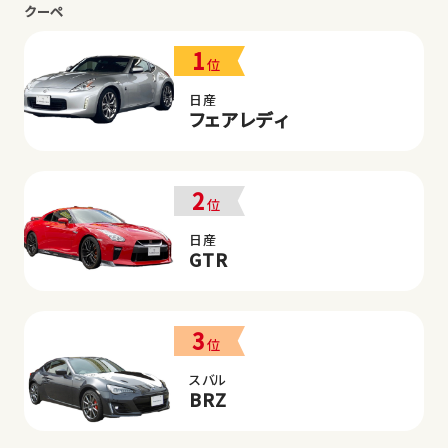
クーペ
1
位
日産
フェアレディ
2
位
日産
GTR
3
位
スバル
BRZ