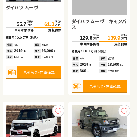
ダイハツ ムーヴ
トヨタ プリウス
スバル フォレスター
トヨタ アルファード
ダイハツ ムーヴ キャンバ
スズキ ワゴンＲ
（税込）
（税込）
（税込）
（税込）
（税込）
（税込）
160.1
55.7
170.2
61.3
207.6
219.8
万円
万円
万円
万円
万円
万円
ス
車両本体価格
車両本体価格
支払総額
支払総額
車両本体価格
支払総額
（税込）
（税込）
（税込）
（税込）
（税込）
（税込）
5.6
10.1
12.2
423.8
438.7
129.8
86.0
139.9
97.4
諸費用：
諸費用：
万円
万円
（税込）
（税込）
諸費用：
万円
（税込）
万円
万円
万円
万円
万円
万円
車両本体価格
支払総額
車両本体価格
車両本体価格
支払総額
支払総額
保証
保証
なし
なし
住所
住所
岡山県
埼玉県
保証
あり
住所
埼玉県
2019
2016
93,000
36,000
2018
59,600
14.9
10.1
11.4
年式
年式
走行
走行
年式
走行
諸費用：
万円
（税込）
諸費用：
諸費用：
万円
万円
（税込）
（税込）
年
年
km
km
年
km
660
1,800
2,500
排気
排気
整備
整備
法定整備付
なし
排気
整備
法定整備付
cc
cc
cc
保証
あり
住所
群馬県
保証
保証
あり
あり
住所
住所
岩手県
愛知県
2021
43,100
2019
2022
18,500
50,000
年式
走行
年式
年式
走行
走行
年
km
年
年
km
km
2,500
660
660
見積もり・在庫確認
見積もり・在庫確認
見積もり・在庫確認
排気
整備
なし
排気
排気
整備
整備
法定整備付
法定整備付
cc
cc
cc
見積もり・在庫確認
見積もり・在庫確認
見積もり・在庫確認