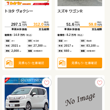
ダイハツ タント
トヨタ ヴォクシー
スズキ アルト ＨＢ
スズキ スイフト
スズキ ワゴンＲ
ダイハツ タント
トヨタ ノア
トヨタ アクア
（税込）
（税込）
（税込）
（税込）
（税込）
（税込）
（税込）
（税込）
（税込）
（税込）
（税込）
（税込）
（税込）
（税込）
56.5
65.7
297.1
113.0
34.7
312.0
125.9
39.5
121.6
51.6
67.9
136.9
59.8
69.8
万円
万円
万円
万円
万円
万円
万円
万円
万円
万円
万円
万円
万円
万円
車両本体価格
支払総額
車両本体価格
車両本体価格
車両本体価格
支払総額
支払総額
支払総額
車両本体価格
車両本体価格
車両本体価格
支払総額
支払総額
支払総額
（税込）
（税込）
9.2
14.9
4.8
12.9
8.2
1.9
15.3
126.5
138.0
諸費用：
万円
（税込）
諸費用：
諸費用：
諸費用：
万円
万円
万円
（税込）
（税込）
（税込）
諸費用：
諸費用：
諸費用：
万円
万円
万円
（税込）
（税込）
（税込）
万円
万円
車両本体価格
支払総額
保証
あり
住所
埼玉県
保証
保証
保証
あり
なし
あり
住所
住所
住所
埼玉県
岡山県
岩手県
保証
保証
保証
あり
あり
なし
住所
住所
住所
青森県
北海道
埼玉県
2016
64,800
2021
2014
2018
27,300
58,800
15,600
2017
2016
2013
83,100
51,500
25,700
11.5
年式
走行
年式
年式
年式
走行
走行
走行
年式
年式
年式
走行
走行
走行
諸費用：
万円
（税込）
年
km
年
年
年
km
km
km
年
年
年
km
km
km
660
2,000
660
1,300
660
660
2,000
排気
整備
法定整備付
排気
排気
排気
整備
整備
整備
法定整備付
法定整備付
法定整備付
排気
排気
排気
整備
整備
整備
法定整備付
法定整備付
なし
cc
cc
cc
cc
cc
cc
cc
保証
なし
住所
長野県
2018
42,000
年式
走行
年
km
1,500
見積もり・在庫確認
見積もり・在庫確認
見積もり・在庫確認
見積もり・在庫確認
見積もり・在庫確認
見積もり・在庫確認
見積もり・在庫確認
排気
整備
法定整備付
cc
見積もり・在庫確認