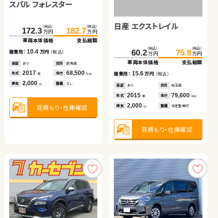
スバル フォレスター
（税込）
（税込）
（税込）
（税込）
99.7
103.7
635.0
646.8
万円
万円
万円
万円
車両本体価格
支払総額
車両本体価格
支払総額
スズキ ジムニーシエラ
日産 エクストレイル
トヨタ ノア
（税込）
（税込）
4.0
11.8
172.3
182.7
諸費用：
万円
（税込）
諸費用：
万円
（税込）
万円
万円
車両本体価格
支払総額
保証
なし
住所
岡山県
保証
あり
住所
熊本県
（税込）
（税込）
（税込）
（税込）
（税込）
（税込）
2012
40,100
2024
42,700
10.4
198.8
208.1
60.2
96.0
113.0
75.8
年式
走行
年式
走行
諸費用：
万円
（税込）
年
km
年
km
万円
万円
万円
万円
万円
万円
2,000
2,500
車両本体価格
支払総額
車両本体価格
車両本体価格
支払総額
支払総額
排気
整備
法定整備付
排気
整備
法定整備付
cc
cc
保証
あり
住所
群馬県
2017
68,500
9.3
15.6
17.0
年式
走行
諸費用：
万円
（税込）
諸費用：
諸費用：
万円
万円
（税込）
（税込）
年
km
2,000
見積もり・在庫確認
見積もり・在庫確認
排気
整備
なし
cc
保証
あり
住所
福島県
保証
保証
あり
あり
住所
住所
埼玉県
埼玉県
2021
32,000
2015
2013
79,600
69,000
年式
走行
年式
年式
走行
走行
年
km
年
年
km
km
1,500
2,000
2,000
見積もり・在庫確認
排気
整備
法定整備付
排気
排気
整備
整備
法定整備付
法定整備付
cc
cc
cc
見積もり・在庫確認
見積もり・在庫確認
見積もり・在庫確認
スズキ アルト エコ
トヨタ ヴォクシー ハイブ
リッド
（税込）
（税込）
（税込）
（税込）
29.7
33.9
311.6
325.0
万円
万円
万円
万円