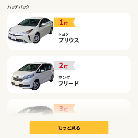
ハッチバック
1
位
トヨタ
プリウス
2
位
ホンダ
フリード
3
位
日産
リーフ
もっと見る