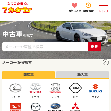
お気に入り
閲覧履歴
MENU
中古車
を探す
検索
メーカーから探す
国産車
輸入車
レクサス
トヨタ
ホンダ
日産
スズキ