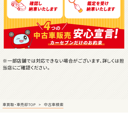
ＳＵＶ・クロカン
1
位
トヨタ
ヤリスクロス
※一部店舗では対応できない場合がございます、詳しくは担
当店にご確認ください。
2
位
トヨタ
ハリアー
車買取・車売却TOP
中古車検索
3
位
トヨタ