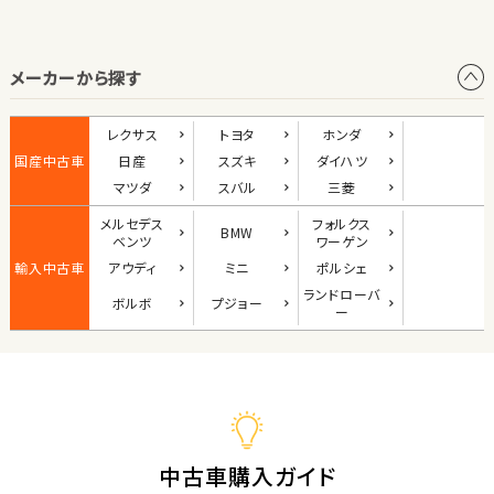
オープン
メーカーから探す
1
位
ダイハツ
レクサス
トヨタ
ホンダ
コペン
国産中古車
日産
スズキ
ダイハツ
マツダ
スバル
三菱
メルセデス
フォルクス
BMW
2
ベンツ
ワーゲン
位
輸入中古車
アウディ
ミニ
ポルシェ
マツダ
ランド
ローバ
ボルボ
プジョー
ロードスター
ー
3
位
ホンダ
S660
中古車購入ガイド