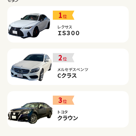
セダン
1
位
レクサス
ＩＳ３００
2
位
メルセデスベンツ
Cクラス
3
位
トヨタ
クラウン