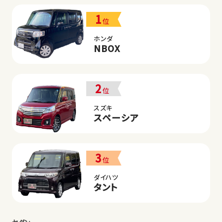
1
位
ホンダ
NBOX
2
位
スズキ
スペーシア
3
位
ダイハツ
タント