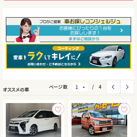
ページ数
/
4
オススメの車