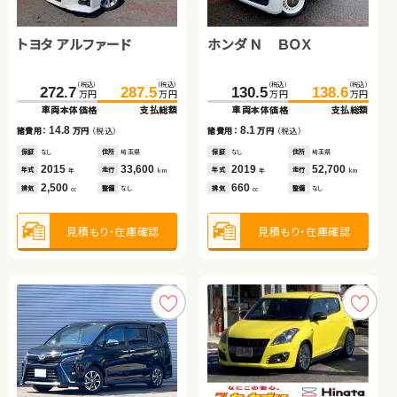
トヨタ アクア
ホンダ フリード＋ ハイブ
ホンダ フィット ハイブリ
リッド
ッド
トヨタ アルファード
日産 セレナ
ホンダ Ｎ ＢＯＸ
（税込）
（税込）
（税込）
（税込）
（税込）
（税込）
78.5
89.8
260.1
80.4
268.9
95.6
万円
万円
万円
万円
万円
万円
車両本体価格
支払総額
車両本体価格
車両本体価格
支払総額
支払総額
（税込）
（税込）
（税込）
（税込）
（税込）
（税込）
11.3
8.8
15.2
272.7
315.0
287.5
320.5
130.5
138.6
諸費用：
万円
（税込）
諸費用：
諸費用：
万円
万円
（税込）
（税込）
万円
万円
万円
万円
万円
万円
車両本体価格
車両本体価格
支払総額
支払総額
車両本体価格
支払総額
保証
あり
住所
埼玉県
保証
保証
あり
あり
住所
住所
福島県
岩手県
2014
47,300
2023
2015
6,100
64,200
14.8
5.5
8.1
年式
走行
年式
年式
走行
走行
諸費用：
諸費用：
万円
万円
（税込）
（税込）
諸費用：
万円
（税込）
年
km
年
年
km
km
1,500
1,500
1,500
排気
整備
法定整備付
排気
排気
整備
整備
なし
法定整備付
cc
cc
cc
保証
保証
なし
なし
住所
住所
埼玉県
千葉県
保証
なし
住所
埼玉県
2015
2023
33,600
18,200
2019
52,700
年式
年式
走行
走行
年式
走行
年
年
km
km
年
km
2,500
2,000
660
見積もり・在庫確認
見積もり・在庫確認
見積もり・在庫確認
排気
排気
整備
整備
なし
法定整備付
排気
整備
なし
cc
cc
cc
見積もり・在庫確認
見積もり・在庫確認
見積もり・在庫確認
スズキ スイフト
トヨタ プリウス