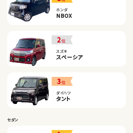
ホンダ
NBOX
2
位
スズキ
スペーシア
3
位
ダイハツ
タント
セダン