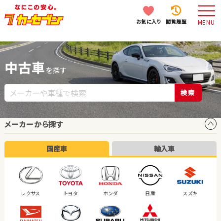
お気に入り
閲覧履歴
MENU
中古車
を探す
検索
メーカーから探す
国産車
輸入車
レクサス
トヨタ
ホンダ
日産
スズキ