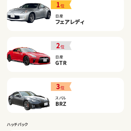
1
位
日産
フェアレディ
2
位
日産
GTR
3
位
スバル
BRZ
ハッチバック