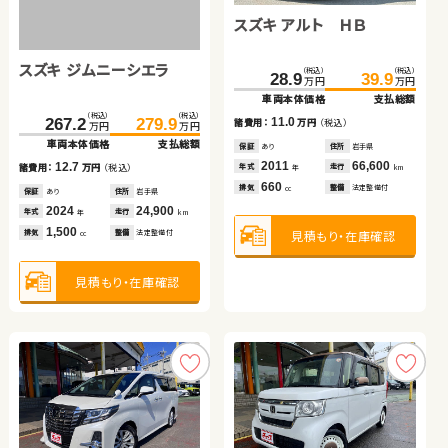
スズキ ジムニー
ホンダ フリード ハイブリ
スズキ アルト ＨＢ
スズキ アルト ＨＢ
トヨタ ノア
ッド
スズキ ジムニーシエラ
（税込）
（税込）
（税込）
（税込）
（税込）
（税込）
（税込）
（税込）
（税込）
（税込）
198.0
205.0
268.7
40.6
279.7
49.7
28.9
67.9
39.9
85.3
万円
万円
万円
万円
万円
万円
万円
万円
万円
万円
車両本体価格
支払総額
車両本体価格
車両本体価格
支払総額
支払総額
車両本体価格
車両本体価格
支払総額
支払総額
（税込）
（税込）
7.0
11.0
9.1
11.0
17.4
267.2
279.9
諸費用：
万円
（税込）
諸費用：
諸費用：
万円
万円
（税込）
（税込）
諸費用：
諸費用：
万円
万円
（税込）
（税込）
万円
万円
車両本体価格
支払総額
保証
あり
住所
保証
保証
あり
あり
住所
住所
埼玉県
埼玉県
保証
保証
あり
あり
住所
住所
岩手県
埼玉県
2021
34,800
2022
2020
1,900
24,900
2011
2011
66,600
72,800
12.7
年式
走行
年式
年式
走行
走行
年式
年式
走行
走行
諸費用：
万円
（税込）
年
km
年
年
km
km
年
年
km
km
660
1,500
660
660
2,000
排気
整備
法定整備付
排気
排気
整備
整備
法定整備付
法定整備付
排気
排気
整備
整備
法定整備付
法定整備付
cc
cc
cc
cc
cc
保証
あり
住所
岩手県
2024
24,900
年式
走行
年
km
1,500
見積もり・在庫確認
見積もり・在庫確認
見積もり・在庫確認
見積もり・在庫確認
見積もり・在庫確認
排気
整備
法定整備付
cc
見積もり・在庫確認