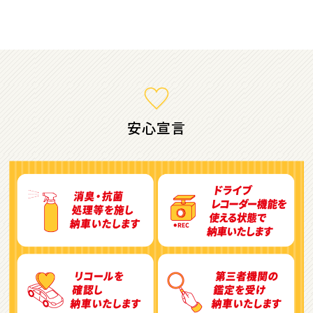
ミニバン・1ＢＯＸ
1
位
ホンダ
ステップワゴン
安心宣言
2
位
トヨタ
アルファード
3
位
トヨタ
ヴォクシー