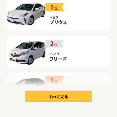
1
位
トヨタ
プリウス
2
位
ホンダ
フリード
3
位
日産
リーフ
もっと見る
オープン