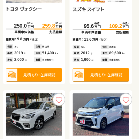
トヨタ ヴォクシー
日産 エクストレイル
スバル フォレスター
スズキ スイフト
（税込）
（税込）
（税込）
（税込）
113.0
125.9
79.7
87.3
万円
万円
万円
万円
車両本体価格
支払総額
車両本体価格
支払総額
（税込）
（税込）
（税込）
（税込）
（税込）
（税込）
（税込）
（税込）
12.9
7.6
250.0
161.5
259.8
169.7
81.7
95.9
95.6
109.2
諸費用：
万円
（税込）
諸費用：
万円
（税込）
万円
万円
万円
万円
万円
万円
万円
万円
車両本体価格
車両本体価格
支払総額
支払総額
車両本体価格
支払総額
車両本体価格
支払総額
保証
あり
住所
岩手県
保証
なし
住所
岡山県
2018
15,600
2013
86,500
9.8
8.2
14.2
13.6
年式
走行
年式
走行
諸費用：
諸費用：
万円
万円
（税込）
（税込）
諸費用：
万円
（税込）
諸費用：
万円
（税込）
年
km
年
km
1,300
1,800
排気
整備
法定整備付
排気
整備
法定整備付
cc
cc
保証
保証
あり
なし
住所
住所
岡山県
岡山県
保証
あり
住所
岩手県
保証
なし
住所
青森県
2019
2018
51,400
69,700
2013
90,200
2012
89,600
年式
年式
走行
走行
年式
走行
年式
走行
年
年
km
km
年
km
年
km
2,000
2,000
2,000
1,600
見積もり・在庫確認
見積もり・在庫確認
排気
排気
整備
整備
法定整備付
なし
排気
整備
法定整備付
排気
整備
法定整備付
cc
cc
cc
cc
見積もり・在庫確認
見積もり・在庫確認
見積もり・在庫確認
見積もり・在庫確認
トヨタ アクア
トヨタ ヴォクシー