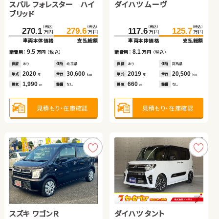
トヨタ ルーミー
トヨタ ノア ハイブリッド
スバル フォレスター ハイ
ダイハツ ムーヴ
（税込）
（税込）
（税込）
（税込）
212.3
222.4
282.3
291.7
万円
万円
万円
万円
ブリッド
車両本体価格
支払総額
車両本体価格
支払総額
（税込）
（税込）
（税込）
（税込）
（税込）
（税込）
（税込）
（税込）
10.1
9.4
180.1
189.4
403.8
417.4
270.1
279.6
117.6
125.7
諸費用：
万円
（税込）
諸費用：
万円
（税込）
万円
万円
万円
万円
万円
万円
万円
万円
車両本体価格
支払総額
車両本体価格
支払総額
車両本体価格
支払総額
車両本体価格
支払総額
保証
あり
住所
茨城県
保証
あり
住所
埼玉県
2023
11,500
2020
25,300
9.3
13.6
9.5
8.1
年式
走行
年式
走行
諸費用：
万円
（税込）
諸費用：
万円
（税込）
諸費用：
万円
（税込）
諸費用：
万円
（税込）
年
km
年
km
1,500
2,000
排気
整備
なし
排気
整備
なし
cc
cc
保証
なし
住所
埼玉県
保証
あり
住所
群馬県
保証
あり
住所
埼玉県
保証
あり
住所
群馬県
2021
12,000
2023
21,200
2020
30,600
2019
20,500
年式
走行
年式
走行
年式
走行
年式
走行
年
km
年
km
年
km
年
km
1,000
1,800
1,990
660
見積もり・在庫確認
見積もり・在庫確認
排気
整備
なし
排気
整備
なし
排気
整備
なし
排気
整備
なし
cc
cc
cc
cc
見積もり・在庫確認
見積もり・在庫確認
見積もり・在庫確認
見積もり・在庫確認
日産 エクストレイル
ホンダ フィット ハイブリ
ッド
トヨタ ヴェルファイア
日産 セレナ
スズキ ワゴンＲ
ダイハツ タント
（税込）
（税込）
（税込）
（税込）
219.7
226.8
172.3
181.7
万円
万円
万円
万円