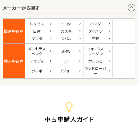
メーカーから探す
1
位
ダイハツ
レクサス
トヨタ
ホンダ
コペン
国産中古車
日産
スズキ
ダイハツ
マツダ
スバル
三菱
メルセデス
フォルクス
BMW
2
ベンツ
ワーゲン
位
輸入中古車
アウディ
ミニ
ポルシェ
マツダ
ランド
ローバ
ボルボ
プジョー
ロードスター
ー
3
位
ホンダ
S660
中古車購入ガイド
ステーションワゴン