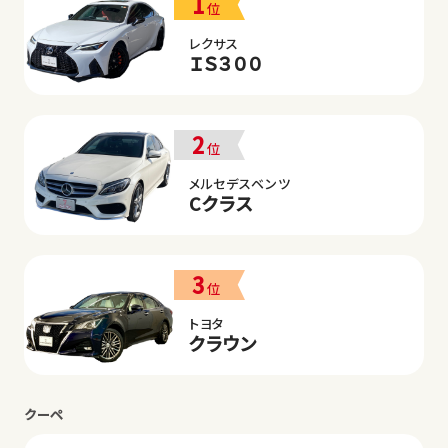
1
位
レクサス
ＩＳ３００
2
位
メルセデスベンツ
Cクラス
3
位
トヨタ
クラウン
クーペ