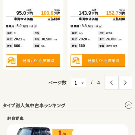
車両本体価格
支払総額
車両本体価格
支払総額
（税込）
（税込）
（税込）
（税込）
（税込）
（税込）
（税込）
（税込）
7.1
9.4
181.2
192.4
216.3
227.7
95.0
100.9
143.9
152.7
諸費用：
万円
（税込）
諸費用：
万円
（税込）
万円
万円
万円
万円
万円
万円
万円
万円
車両本体価格
支払総額
車両本体価格
支払総額
車両本体価格
支払総額
車両本体価格
支払総額
保証
なし
住所
岡山県
保証
あり
住所
埼玉県
2019
39,400
2024
5,600
11.2
11.4
5.9
8.8
年式
走行
年式
走行
諸費用：
万円
（税込）
諸費用：
万円
（税込）
諸費用：
万円
（税込）
諸費用：
万円
（税込）
年
km
年
km
2,000
1,500
排気
整備
法定整備付
排気
整備
なし
cc
cc
保証
なし
住所
埼玉県
保証
なし
住所
岡山県
保証
なし
住所
保証
あり
住所
埼玉県
2014
39,100
2021
38,200
2021
30,500
2020
26,800
年式
走行
年式
走行
年式
走行
年式
走行
年
km
年
km
年
km
年
km
2,400
2,000
660
660
見積もり・在庫確認
見積もり・在庫確認
排気
整備
なし
排気
整備
法定整備付
排気
整備
なし
排気
整備
法定整備付
cc
cc
cc
cc
見積もり・在庫確認
見積もり・在庫確認
見積もり・在庫確認
見積もり・在庫確認
ページ数
/
4
タイプ別人気中古車ランキング
軽自動車
1
位