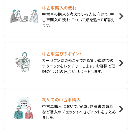
中古車購入の流れ
1
中古車の購入を考えている人に向けて、中
位
古車購入の流れについて順を追って解説し
ます。
スバル
レヴォーグ
中古車選びのポイント
2
位
カーセブンだからこそできる賢い車選びの
テクニックをレクチャーします。 お客様と理
スバル
想の1台との出会いサポートします。
レガシィツーリングワゴン
3
位
初めての中古車購入
中古車購入において、実車、見積書の確認
トヨタ
など購入のチェックすべきポイントをまとめ
カローラフィールダー
ました。