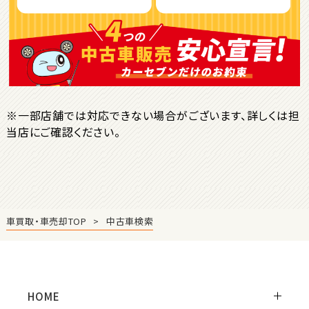
ＳＵＶ・クロカン
1
位
トヨタ
ヤリスクロス
※一部店舗では対応できない場合がございます、詳しくは担
当店にご確認ください。
2
位
トヨタ
ハリアー
車買取・車売却TOP
中古車検索
3
位
トヨタ
ランドクルーザー
HOME