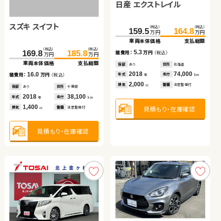
ホンダ Ｎ ＢＯＸ
日産 エクストレイル
トヨタ アルファード
（税込）
（税込）
（税込）
（税込）
114.7
125.0
84.2
99.9
万円
万円
万円
万円
車両本体価格
支払総額
車両本体価格
支払総額
スズキ スイフト
（税込）
（税込）
（税込）
（税込）
（税込）
（税込）
10.3
15.7
37.7
42.3
159.5
64.8
164.8
86.0
諸費用：
万円
（税込）
諸費用：
万円
（税込）
万円
万円
万円
万円
万円
万円
車両本体価格
支払総額
車両本体価格
車両本体価格
支払総額
支払総額
保証
なし
住所
宮城県
保証
あり
住所
岩手県
（税込）
（税込）
2022
38,300
2020
74,800
4.6
5.3
21.2
169.8
185.8
年式
走行
年式
走行
諸費用：
万円
（税込）
諸費用：
諸費用：
万円
万円
（税込）
（税込）
年
km
年
km
万円
万円
660
1,400
車両本体価格
支払総額
排気
整備
なし
排気
整備
法定整備付
cc
cc
保証
なし
住所
岡山県
保証
保証
あり
あり
住所
住所
北海道
三重県
2015
145,400
2018
2009
74,000
96,900
16.0
年式
走行
年式
年式
走行
走行
諸費用：
万円
（税込）
年
km
年
年
km
km
660
2,000
2,400
見積もり・在庫確認
見積もり・在庫確認
排気
整備
法定整備付
排気
排気
整備
整備
法定整備付
法定整備付
cc
cc
cc
保証
あり
住所
千葉県
2018
38,100
年式
走行
年
km
1,400
見積もり・在庫確認
見積もり・在庫確認
見積もり・在庫確認
排気
整備
法定整備付
cc
見積もり・在庫確認
トヨタ アクア
トヨタ ヴェルファイア
トヨタ プリウス
ダイハツ タント
（税込）
（税込）
（税込）
（税込）
122.3
132.1
219.8
231.6
万円
万円
万円
万円