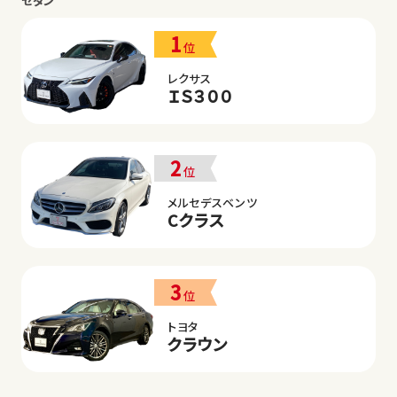
セダン
1
位
レクサス
ＩＳ３００
2
位
メルセデスベンツ
Cクラス
3
位
トヨタ
クラウン