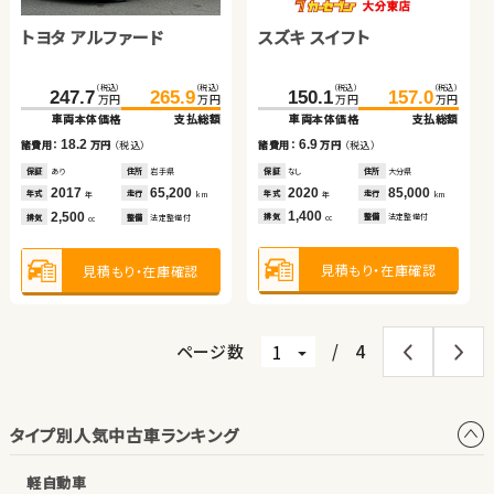
車両本体価格
支払総額
車両本体価格
支払総額
スズキ スイフト
トヨタ アルファード
（税込）
（税込）
（税込）
（税込）
9.8
11.8
47.3
59.7
61.6
67.5
諸費用：
万円
（税込）
諸費用：
万円
（税込）
万円
万円
万円
万円
車両本体価格
支払総額
車両本体価格
支払総額
保証
あり
住所
茨城県
保証
あり
住所
福島県
（税込）
（税込）
（税込）
（税込）
2016
29,700
2015
98,300
12.4
5.9
150.1
157.0
247.7
265.9
年式
走行
年式
走行
諸費用：
万円
（税込）
諸費用：
万円
（税込）
年
km
年
km
万円
万円
万円
万円
1,500
2,500
車両本体価格
支払総額
車両本体価格
支払総額
排気
整備
なし
排気
整備
法定整備付
cc
cc
保証
あり
住所
京都府
保証
あり
住所
福島県
2010
71,600
2013
51,100
6.9
18.2
諸費用：
万円
（税込）
年式
走行
年式
走行
諸費用：
万円
（税込）
年
km
年
km
1,800
660
見積もり・在庫確認
見積もり・在庫確認
排気
整備
法定整備付
排気
整備
なし
cc
cc
保証
なし
住所
大分県
保証
あり
住所
岩手県
2020
85,000
2017
65,200
年式
走行
年式
走行
年
km
年
km
1,400
2,500
見積もり・在庫確認
見積もり・在庫確認
排気
整備
法定整備付
排気
整備
法定整備付
cc
cc
見積もり・在庫確認
見積もり・在庫確認
ページ数
/
4
タイプ別人気中古車ランキング
軽自動車