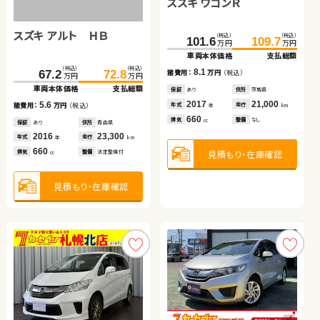
トヨタ ヴェルファイア
スズキ ワゴンＲ
トヨタ プリウス
スズキ アルト ＨＢ
スバル フォレスター
スズキ アルト ＨＢ
（税込）
（税込）
（税込）
（税込）
（税込）
（税込）
419.7
427.2
101.6
48.9
109.7
62.8
万円
万円
万円
万円
万円
万円
車両本体価格
支払総額
車両本体価格
車両本体価格
支払総額
支払総額
（税込）
（税込）
（税込）
（税込）
（税込）
（税込）
7.5
8.1
13.9
203.7
67.2
219.7
72.8
29.7
34.0
諸費用：
万円
（税込）
諸費用：
諸費用：
万円
万円
（税込）
（税込）
万円
万円
万円
万円
万円
万円
車両本体価格
車両本体価格
支払総額
支払総額
車両本体価格
支払総額
保証
なし
住所
岡山県
保証
保証
あり
あり
住所
住所
茨城県
埼玉県
2019
9,400
2017
2013
21,000
89,500
5.6
16.0
4.3
年式
走行
年式
年式
走行
走行
諸費用：
諸費用：
万円
万円
（税込）
（税込）
諸費用：
万円
（税込）
年
km
年
年
km
km
2,500
660
1,800
排気
整備
法定整備付
排気
排気
整備
整備
なし
法定整備付
cc
cc
cc
保証
保証
あり
あり
住所
住所
青森県
北海道
保証
なし
住所
岡山県
2016
2020
23,300
52,000
2015
71,800
年式
年式
走行
走行
年式
走行
年
年
km
km
年
km
660
2,500
660
見積もり・在庫確認
見積もり・在庫確認
見積もり・在庫確認
排気
排気
整備
整備
法定整備付
法定整備付
排気
整備
法定整備付
cc
cc
cc
見積もり・在庫確認
見積もり・在庫確認
見積もり・在庫確認
トヨタ ルーミー
トヨタ ノア