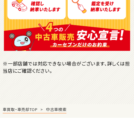
ＳＵＶ・クロカン
1
位
トヨタ
ヤリスクロス
※一部店舗では対応できない場合がございます、詳しくは担
当店にご確認ください。
2
位
トヨタ
ハリアー
車買取・車売却TOP
中古車検索
3
位
トヨタ