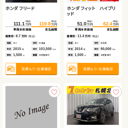
ホンダ フリード
トヨタ ヴォクシー
ホンダ フィット ハイブリ
トヨタ ルーミー
（税込）
（税込）
（税込）
（税込）
111.6
123.7
77.7
85.9
万円
万円
万円
万円
ッド
車両本体価格
支払総額
車両本体価格
支払総額
（税込）
（税込）
（税込）
（税込）
（税込）
（税込）
（税込）
（税込）
12.1
8.2
274.6
111.1
286.3
119.8
150.4
51.0
159.8
62.4
諸費用：
万円
（税込）
諸費用：
万円
（税込）
万円
万円
万円
万円
万円
万円
万円
万円
車両本体価格
車両本体価格
支払総額
支払総額
車両本体価格
車両本体価格
支払総額
支払総額
保証
なし
住所
福島県
保証
なし
住所
岡山県
2017
39,600
2014
116,200
8.7
11.7
11.4
9.4
年式
走行
年式
走行
諸費用：
諸費用：
万円
万円
（税込）
（税込）
諸費用：
諸費用：
万円
万円
（税込）
（税込）
年
km
年
km
1,000
2,000
排気
整備
なし
排気
整備
法定整備付
cc
cc
保証
保証
あり
あり
住所
住所
北海道
北海道
保証
保証
あり
あり
住所
住所
埼玉県
千葉県
2015
2017
103,500
44,800
2014
2021
90,000
46,000
年式
年式
走行
走行
年式
年式
走行
走行
年
年
km
km
年
年
km
km
1,500
2,000
1,500
1,000
見積もり・在庫確認
見積もり・在庫確認
排気
排気
整備
整備
法定整備付
法定整備付
排気
排気
整備
整備
法定整備付
法定整備付
cc
cc
cc
cc
見積もり・在庫確認
見積もり・在庫確認
見積もり・在庫確認
見積もり・在庫確認
ダイハツ ムーヴ キャンバ
ホンダ フィット
ス