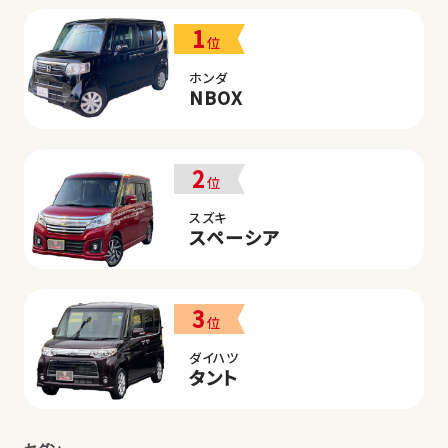
1
位
ホンダ
NBOX
2
位
スズキ
スペーシア
3
位
ダイハツ
タント