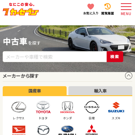
お気に入り
閲覧履歴
MENU
中古車
を探す
検索
メーカーから探す
国産車
輸入車
レクサス
トヨタ
ホンダ
日産
スズキ