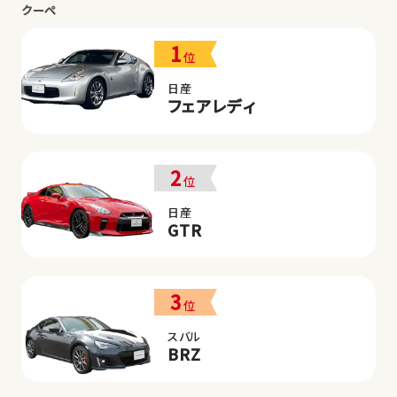
クーペ
1
位
日産
フェアレディ
2
位
日産
GTR
3
位
スバル
BRZ