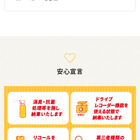
ミニバン・1ＢＯＸ
1
位
ホンダ
ステップワゴン
安心宣言
2
位
トヨタ
アルファード
3
位
トヨタ
ヴォクシー