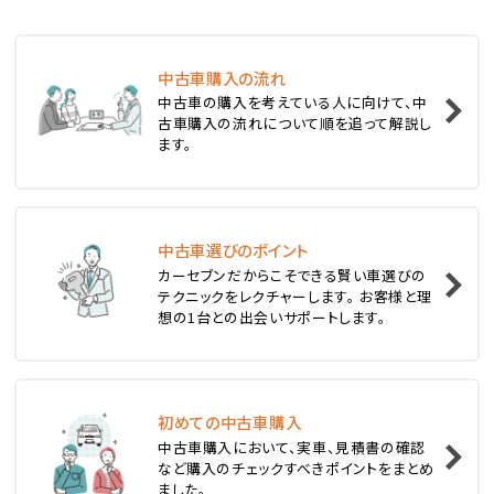
ステーションワゴン
中古車購入の流れ
1
中古車の購入を考えている人に向けて、中
位
古車購入の流れについて順を追って解説し
ます。
スバル
レヴォーグ
中古車選びのポイント
2
位
カーセブンだからこそできる賢い車選びの
テクニックをレクチャーします。 お客様と理
スバル
想の1台との出会いサポートします。
レガシィツーリングワゴン
3
位
初めての中古車購入
中古車購入において、実車、見積書の確認
トヨタ
など購入のチェックすべきポイントをまとめ
カローラフィールダー
ました。