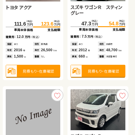
スズキ ワゴンＲ スティン
トヨタ アクア
ホンダ フリード＋
トヨタ ノア
グレー
スズキ ジムニーシエラ
日産 セレナ
（税込）
（税込）
（税込）
（税込）
（税込）
（税込）
（税込）
（税込）
47.3
54.8
181.6
111.6
123.6
193.9
131.6
145.2
万円
万円
万円
万円
万円
万円
万円
万円
車両本体価格
支払総額
車両本体価格
車両本体価格
支払総額
支払総額
車両本体価格
支払総額
（税込）
（税込）
（税込）
（税込）
7.5
12.0
12.3
13.6
278.3
287.1
257.6
270.5
諸費用：
万円
（税込）
諸費用：
諸費用：
万円
万円
（税込）
（税込）
諸費用：
万円
（税込）
万円
万円
万円
万円
車両本体価格
支払総額
車両本体価格
支払総額
保証
あり
住所
京都府
保証
保証
あり
あり
住所
住所
群馬県
埼玉県
保証
あり
住所
福島県
2012
48,700
2016
2019
26,500
3,200
2013
57,400
8.8
12.9
年式
走行
年式
年式
走行
走行
年式
走行
諸費用：
万円
（税込）
諸費用：
万円
（税込）
年
km
年
年
km
km
年
km
660
1,500
1,500
2,000
排気
整備
法定整備付
排気
排気
整備
整備
なし
なし
排気
整備
なし
cc
cc
cc
cc
保証
なし
住所
群馬県
保証
あり
住所
福島県
2024
10,300
2020
36,000
年式
走行
年式
走行
年
km
年
km
1,500
1,200
見積もり・在庫確認
見積もり・在庫確認
見積もり・在庫確認
見積もり・在庫確認
排気
整備
なし
排気
整備
なし
cc
cc
見積もり・在庫確認
見積もり・在庫確認