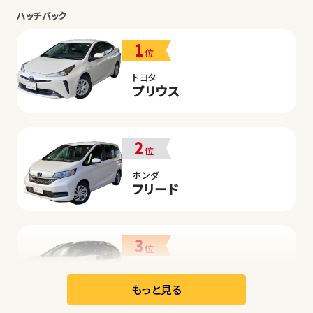
ハッチバック
1
位
トヨタ
プリウス
2
位
ホンダ
フリード
3
位
日産
リーフ
もっと見る