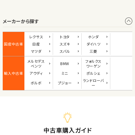
オープン
メーカーから探す
1
位
ダイハツ
レクサス
トヨタ
ホンダ
コペン
国産中古車
日産
スズキ
ダイハツ
マツダ
スバル
三菱
メルセデス
フォルクス
BMW
2
ベンツ
ワーゲン
位
輸入中古車
アウディ
ミニ
ポルシェ
マツダ
ランド
ローバ
ボルボ
プジョー
ロードスター
ー
3
位
ホンダ
S660
中古車購入ガイド