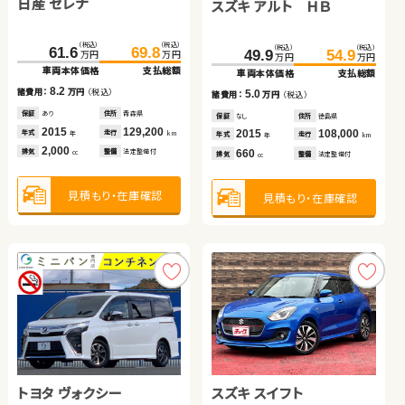
日産 セレナ
ホンダ フリード＋
トヨタ アクア
ホンダ Ｎ ＢＯＸ
スズキ ジムニーシエラ
スズキ アルト ＨＢ
（税込）
（税込）
（税込）
（税込）
（税込）
（税込）
（税込）
（税込）
（税込）
（税込）
（税込）
（税込）
118.0
61.6
79.7
128.8
69.8
85.4
204.8
248.7
213.4
259.8
49.9
54.9
万円
万円
万円
万円
万円
万円
万円
万円
万円
万円
万円
万円
車両本体価格
車両本体価格
車両本体価格
支払総額
支払総額
支払総額
車両本体価格
車両本体価格
支払総額
支払総額
車両本体価格
支払総額
8.2
10.8
5.7
8.6
11.1
諸費用：
諸費用：
諸費用：
万円
万円
万円
（税込）
（税込）
（税込）
諸費用：
諸費用：
万円
万円
（税込）
（税込）
5.0
諸費用：
万円
（税込）
保証
保証
保証
あり
あり
なし
住所
住所
住所
青森県
宮城県
岡山県
保証
保証
なし
あり
住所
住所
群馬県
北海道
保証
なし
住所
徳島県
2015
2017
2015
129,200
66,500
111,700
2026
2022
100
23,200
年式
年式
年式
走行
走行
走行
年式
年式
走行
走行
2015
108,000
年
年
年
km
km
km
年
年
km
km
年式
走行
年
km
2,000
1,500
1,500
660
1,500
排気
排気
排気
整備
整備
整備
法定整備付
法定整備付
法定整備付
排気
排気
整備
整備
なし
法定整備付
660
cc
cc
cc
cc
cc
排気
整備
法定整備付
cc
見積もり・在庫確認
見積もり・在庫確認
見積もり・在庫確認
見積もり・在庫確認
見積もり・在庫確認
見積もり・在庫確認
スバル フォレスター
トヨタ ヴォクシー
ホンダ フィット ハイブリ
トヨタ プリウス
トヨタ ヴォクシー
スズキ スイフト