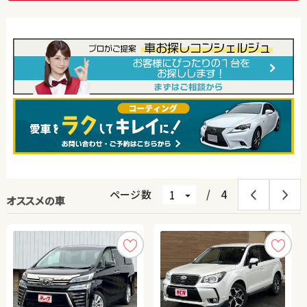
ページ数
/
4
オススメの車