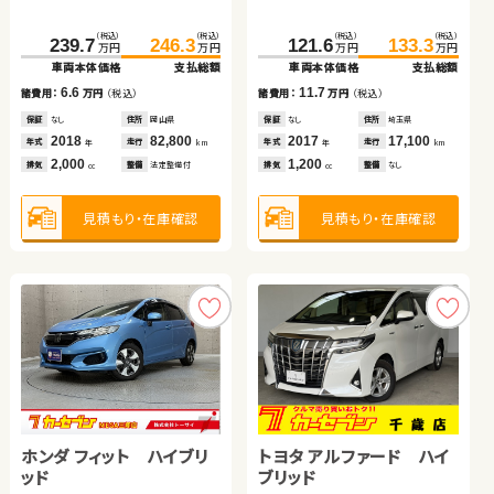
ッド
（税込）
（税込）
（税込）
（税込）
（税込）
（税込）
（税込）
（税込）
（税込）
（税込）
（税込）
（税込）
122.7
263.9
138.0
274.8
170.2
180.1
177.7
189.9
239.7
246.3
121.6
133.3
万円
万円
万円
万円
万円
万円
万円
万円
万円
万円
万円
万円
車両本体価格
車両本体価格
支払総額
支払総額
車両本体価格
車両本体価格
支払総額
支払総額
車両本体価格
支払総額
車両本体価格
支払総額
15.3
10.9
7.5
9.8
諸費用：
諸費用：
万円
万円
（税込）
（税込）
諸費用：
諸費用：
万円
万円
（税込）
（税込）
6.6
11.7
諸費用：
万円
（税込）
諸費用：
万円
（税込）
保証
保証
なし
あり
住所
住所
埼玉県
青森県
保証
保証
なし
あり
住所
住所
岡山県
福島県
保証
なし
住所
岡山県
保証
なし
住所
埼玉県
2013
2021
57,700
83,200
2020
2016
9,400
19,500
年式
年式
走行
走行
年式
年式
走行
走行
2018
82,800
2017
17,100
年
年
km
km
年
年
km
km
年式
走行
年式
走行
年
km
年
km
2,000
2,000
1,500
1,800
排気
排気
整備
整備
なし
法定整備付
排気
排気
整備
整備
なし
なし
2,000
1,200
cc
cc
cc
cc
排気
整備
法定整備付
排気
整備
なし
cc
cc
見積もり・在庫確認
見積もり・在庫確認
見積もり・在庫確認
見積もり・在庫確認
見積もり・在庫確認
見積もり・在庫確認
トヨタ アルファード ハイ
日産 セレナ
スズキ ジムニー
ダイハツ ムーヴ
ホンダ フィット ハイブリ
トヨタ アルファード ハイ
ブリッド
ッド
ブリッド