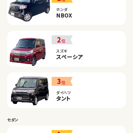
ホンダ
NBOX
2
位
スズキ
スペーシア
3
位
ダイハツ
タント
セダン