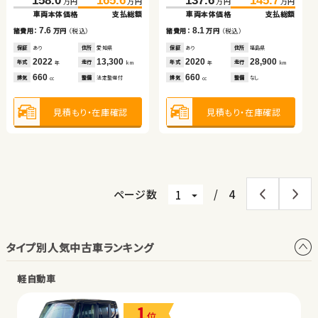
158.0
165.6
137.6
145.7
万円
万円
万円
万円
車両本体価格
支払総額
車両本体価格
車両本体価格
支払総額
支払総額
車両本体価格
支払総額
車両本体価格
支払総額
（税込）
（税込）
4.6
5.0
10.9
119.9
124.9
諸費用：
万円
（税込）
諸費用：
諸費用：
万円
万円
（税込）
（税込）
7.6
8.1
万円
万円
諸費用：
万円
（税込）
諸費用：
万円
（税込）
車両本体価格
支払総額
保証
なし
住所
岡山県
保証
保証
あり
あり
住所
住所
徳島県
岩手県
保証
あり
住所
愛知県
保証
あり
住所
福島県
2014
79,000
2021
2022
30,600
37,300
5.0
年式
走行
年式
年式
走行
走行
諸費用：
万円
（税込）
2022
13,300
2020
28,900
年
km
年
年
km
km
年式
走行
年式
走行
年
km
年
km
660
1,400
660
排気
整備
法定整備付
排気
排気
整備
整備
法定整備付
法定整備付
660
660
cc
cc
cc
排気
整備
法定整備付
排気
整備
なし
cc
cc
保証
あり
住所
徳島県
2019
29,900
年式
走行
年
km
660
見積もり・在庫確認
見積もり・在庫確認
見積もり・在庫確認
排気
整備
法定整備付
cc
見積もり・在庫確認
見積もり・在庫確認
見積もり・在庫確認
ページ数
/
4
タイプ別人気中古車ランキング
軽自動車
1
位