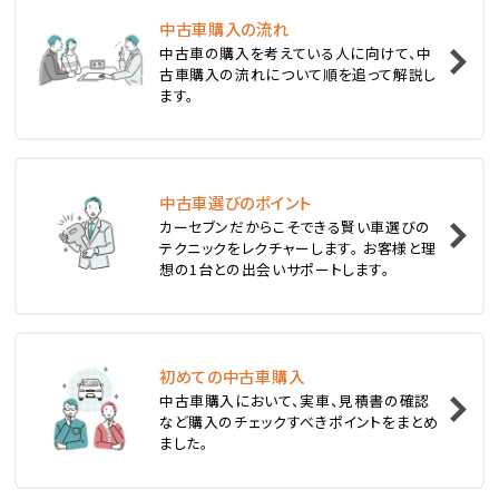
中古車購入の流れ
1
中古車の購入を考えている人に向けて、中
位
古車購入の流れについて順を追って解説し
ます。
スバル
レヴォーグ
中古車選びのポイント
2
位
カーセブンだからこそできる賢い車選びの
テクニックをレクチャーします。 お客様と理
スバル
想の1台との出会いサポートします。
レガシィツーリングワゴン
3
位
初めての中古車購入
中古車購入において、実車、見積書の確認
トヨタ
など購入のチェックすべきポイントをまとめ
カローラフィールダー
ました。