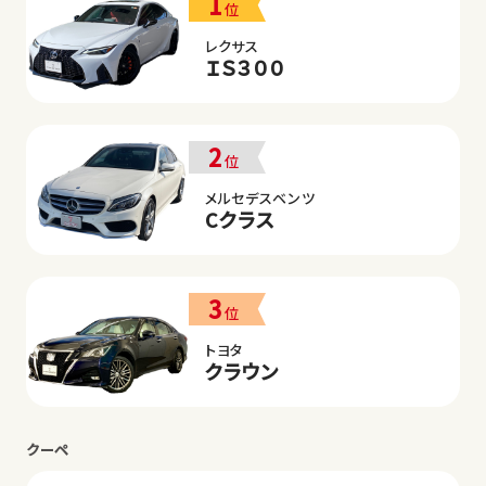
1
位
レクサス
ＩＳ３００
2
位
メルセデスベンツ
Cクラス
3
位
トヨタ
クラウン
クーペ