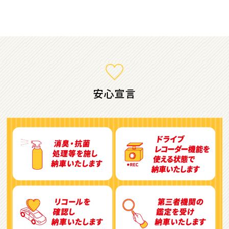
ミニバン・1ＢＯＸ
1
位
ホンダ
ステップワゴン
安心宣言
2
位
トヨタ
アルファード
3
位
トヨタ
ヴォクシー