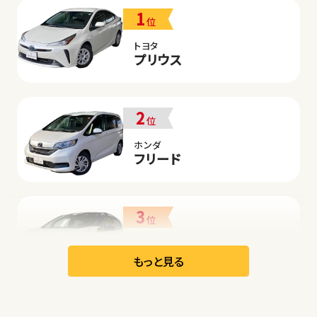
1
位
トヨタ
プリウス
2
位
ホンダ
フリード
3
位
日産
リーフ
もっと見る
オープン