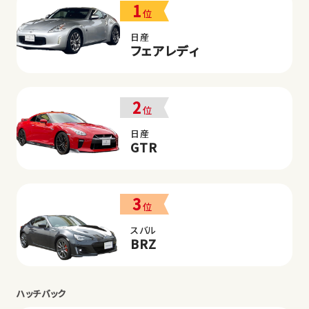
1
位
日産
フェアレディ
2
位
日産
GTR
3
位
スバル
BRZ
ハッチバック