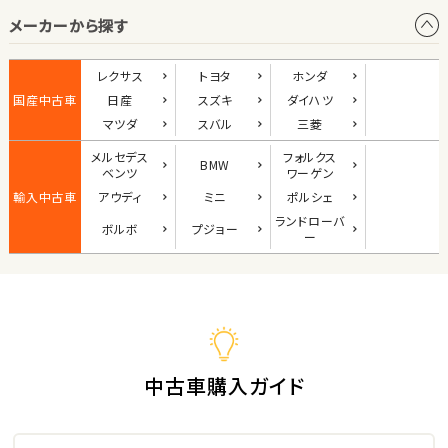
メーカーから探す
1
位
ダイハツ
レクサス
トヨタ
ホンダ
コペン
国産中古車
日産
スズキ
ダイハツ
マツダ
スバル
三菱
メルセデス
フォルクス
BMW
2
ベンツ
ワーゲン
位
輸入中古車
アウディ
ミニ
ポルシェ
マツダ
ランド
ローバ
ボルボ
プジョー
ロードスター
ー
3
位
ホンダ
S660
中古車購入ガイド
ステーションワゴン