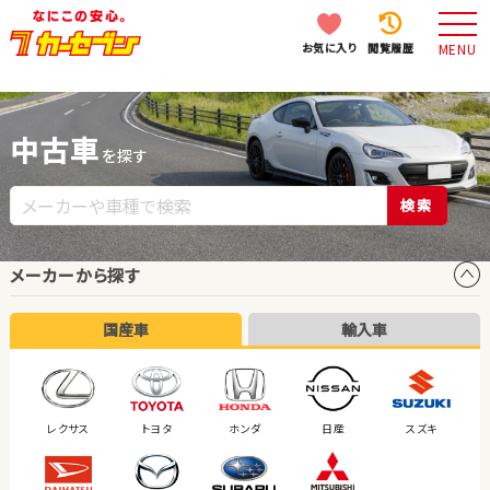
お気に入り
閲覧履歴
MENU
中古車
を探す
検索
メーカーから探す
国産車
輸入車
レクサス
トヨタ
ホンダ
日産
スズキ