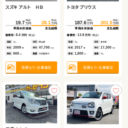
スズキ アルト ＨＢ
トヨタ ルーミー
トヨタ ヴェルファイア
トヨタ プリウス
トヨタ ルーミー
トヨタ ノア
（税込）
（税込）
（税込）
（税込）
（税込）
（税込）
（税込）
（税込）
（税込）
（税込）
（税込）
（税込）
131.2
212.7
19.7
138.0
227.5
28.1
187.6
153.8
131.6
201.5
165.5
145.2
万円
万円
万円
万円
万円
万円
万円
万円
万円
万円
万円
万円
車両本体価格
車両本体価格
車両本体価格
支払総額
支払総額
支払総額
車両本体価格
車両本体価格
車両本体価格
支払総額
支払総額
支払総額
8.4
6.8
14.8
13.9
11.7
13.6
諸費用：
諸費用：
諸費用：
万円
万円
万円
（税込）
（税込）
（税込）
諸費用：
諸費用：
諸費用：
万円
万円
万円
（税込）
（税込）
（税込）
保証
保証
保証
なし
あり
なし
住所
住所
住所
岡山県
青森県
埼玉県
保証
保証
保証
なし
あり
あり
住所
住所
住所
東京都
埼玉県
福島県
2009
2019
2015
47,700
43,000
53,300
2017
2022
2013
17,300
24,800
57,400
年式
年式
年式
走行
走行
走行
年式
年式
年式
走行
走行
走行
年
年
年
km
km
km
年
年
年
km
km
km
660
1,000
2,500
1,800
1,000
2,000
排気
排気
排気
整備
整備
整備
法定整備付
法定整備付
なし
排気
排気
排気
整備
整備
整備
なし
なし
なし
cc
cc
cc
cc
cc
cc
見積もり・在庫確認
見積もり・在庫確認
見積もり・在庫確認
見積もり・在庫確認
見積もり・在庫確認
見積もり・在庫確認