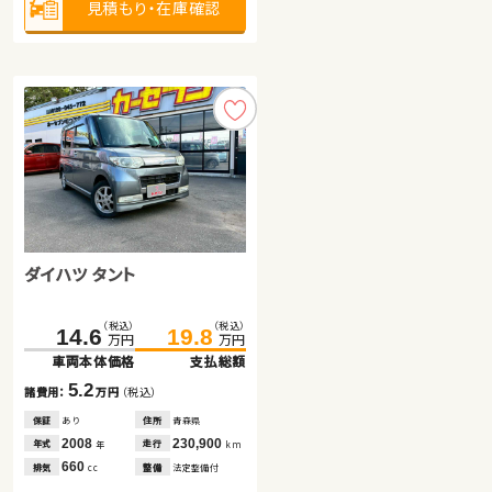
見積もり・在庫確認
見積もり・在庫確認
見積もり・在庫確認
ダイハツ タント
トヨタ プリウス
トヨタ ヴェルファイア
（税込）
（税込）
（税込）
（税込）
（税込）
（税込）
145.8
288.7
14.6
159.7
303.5
19.8
万円
万円
万円
万円
万円
万円
車両本体価格
車両本体価格
車両本体価格
支払総額
支払総額
支払総額
5.2
13.9
14.8
諸費用：
諸費用：
諸費用：
万円
万円
万円
（税込）
（税込）
（税込）
保証
保証
保証
あり
あり
なし
住所
住所
住所
青森県
北海道
埼玉県
2008
2016
2018
230,900
63,000
54,500
年式
年式
年式
走行
走行
走行
年
年
年
km
km
km
660
1,800
2,500
排気
排気
排気
整備
整備
整備
法定整備付
法定整備付
なし
cc
cc
cc