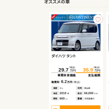
オススメの車
ダイハツ タント
ホンダ フィット
スズキ ジムニー
（税込）
（税込）
（税込）
（税込）
（税込）
（税込）
218.8
29.7
69.8
224.5
35.9
78.4
万円
万円
万円
万円
万円
万円
車両本体価格
車両本体価格
車両本体価格
支払総額
支払総額
支払総額
6.2
8.6
5.7
諸費用：
諸費用：
諸費用：
万円
万円
万円
（税込）
（税込）
（税込）
保証
保証
保証
なし
あり
あり
住所
住所
住所
岡山県
茨城県
福島県
2010
2016
2023
66,000
33,600
11,800
年式
年式
年式
走行
走行
走行
年
年
年
km
km
km
660
1,300
660
排気
排気
排気
整備
整備
整備
法定整備付
法定整備付
法定整備付
cc
cc
cc