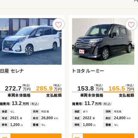
日産 セレナ
ダイハツ ムーヴ キャンバス
スバル フォレスター
ホンダ Ｎ ＢＯＸ
トヨタ ルーミー
トヨタ ルーミー
ダイハツ ムーヴ コンテ
トヨタ アクア
（税込）
（税込）
（税込）
（税込）
（税込）
（税込）
（税込）
（税込）
（税込）
（税込）
（税込）
（税込）
（税込）
（税込）
（税込）
（税込）
272.7
145.8
139.8
128.9
285.9
154.8
158.0
134.9
153.8
212.3
87.0
52.4
165.5
222.4
96.8
59.9
万円
万円
万円
万円
万円
万円
万円
万円
万円
万円
万円
万円
万円
万円
万円
万円
車両本体価格
車両本体価格
車両本体価格
車両本体価格
支払総額
支払総額
支払総額
支払総額
車両本体価格
車両本体価格
車両本体価格
車両本体価格
支払総額
支払総額
支払総額
支払総額
13.2
9.0
18.2
6.0
11.7
9.8
7.5
10.1
諸費用：
諸費用：
諸費用：
諸費用：
万円
万円
万円
万円
（税込）
（税込）
（税込）
（税込）
諸費用：
諸費用：
諸費用：
諸費用：
万円
万円
万円
万円
（税込）
（税込）
（税込）
（税込）
保証
保証
保証
保証
なし
あり
あり
なし
住所
住所
住所
住所
埼玉県
秋田県
神奈川県
鳥取県
保証
保証
保証
保証
あり
あり
あり
あり
住所
住所
住所
住所
埼玉県
北海道
岩手県
茨城県
2021
2023
2017
2022
26,800
53,000
72,200
45,200
2022
2020
2013
2023
24,800
97,400
67,200
11,500
年式
年式
年式
年式
走行
走行
走行
走行
年式
年式
年式
年式
走行
走行
走行
走行
年
年
年
年
km
km
km
km
年
年
年
年
km
km
km
km
1,200
660
2,000
660
1,000
1,000
660
1,500
排気
排気
排気
排気
整備
整備
整備
整備
なし
法定整備付
法定整備付
法定整備付
排気
排気
排気
排気
整備
整備
整備
整備
なし
法定整備付
法定整備付
なし
cc
cc
cc
cc
cc
cc
cc
cc