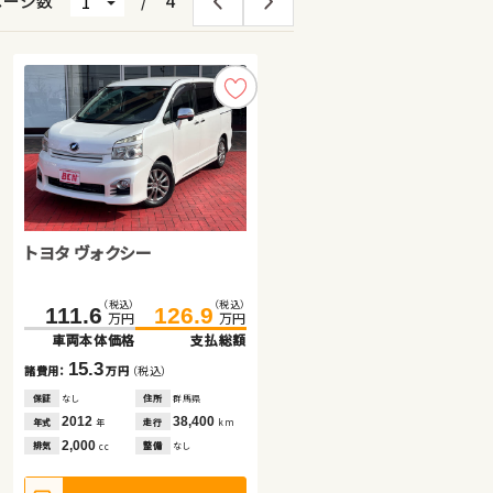
ページ数
/
4
トヨタ ヴォクシー
トヨタ ノア ハイブリッド
トヨタ プリウス
（税込）
（税込）
（税込）
（税込）
（税込）
（税込）
215.4
168.9
111.6
126.9
229.8
182.8
万円
万円
万円
万円
万円
万円
車両本体価格
車両本体価格
車両本体価格
支払総額
支払総額
支払総額
15.3
14.4
13.9
諸費用：
諸費用：
諸費用：
万円
万円
万円
（税込）
（税込）
（税込）
保証
保証
保証
なし
あり
あり
住所
住所
住所
群馬県
宮城県
埼玉県
2012
2020
2016
38,400
103,200
33,500
年式
年式
年式
走行
走行
走行
年
年
年
km
km
km
2,000
1,800
1,800
排気
排気
排気
整備
整備
整備
なし
法定整備付
法定整備付
cc
cc
cc