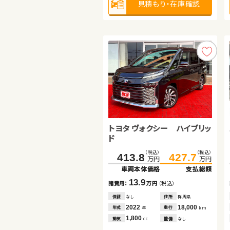
見積もり・在庫確認
見積もり・在庫確認
見積もり・在庫確認
トヨタ ヴォクシー ハイブリッ
スズキ スイフト
スズキ ジムニー
ド
（税込）
（税込）
（税込）
（税込）
（税込）
（税込）
413.8
225.0
96.8
427.7
109.8
233.3
万円
万円
万円
万円
万円
万円
車両本体価格
車両本体価格
車両本体価格
支払総額
支払総額
支払総額
13.9
13.0
8.3
諸費用：
諸費用：
諸費用：
万円
万円
万円
（税込）
（税込）
（税込）
保証
保証
保証
なし
あり
あり
住所
住所
住所
群馬県
秋田県
愛知県
2022
2019
2026
18,000
47,000
100
年式
年式
年式
走行
走行
走行
年
年
年
km
km
km
1,800
1,200
660
排気
排気
排気
整備
整備
整備
なし
法定整備付
法定整備付
cc
cc
cc