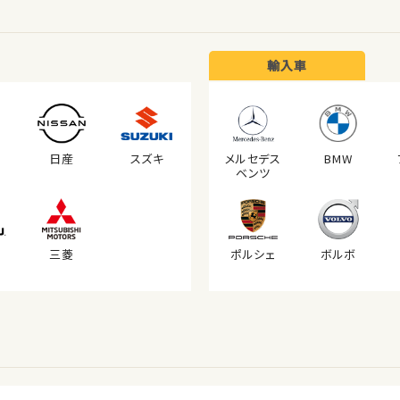
輸入車
日産
スズキ
メルセデス
BMW
ベンツ
三菱
ポルシェ
ボルボ