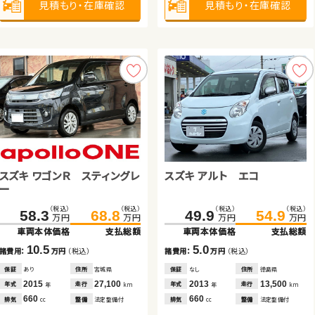
見積もり・在庫確認
見積もり・在庫確認
見積もり・在庫確認
見積もり・在庫確認
見積もり・在庫確認
見積もり・在庫確認
見積もり・在庫確認
見積もり・在庫確認
スズキ ワゴンＲ スティングレ
トヨタ アルファード
日産 エクストレイル ハイブ
スズキ アルト エコ
ホンダ フリード ハイブリッド
ホンダ フリード
ー
リッド
（税込）
（税込）
（税込）
（税込）
（税込）
（税込）
（税込）
（税込）
（税込）
（税込）
（税込）
（税込）
161.2
311.8
58.3
322.7
169.7
68.8
313.8
175.8
49.9
324.9
179.8
54.9
万円
万円
万円
万円
万円
万円
万円
万円
万円
万円
万円
万円
車両本体価格
車両本体価格
車両本体価格
支払総額
支払総額
支払総額
車両本体価格
車両本体価格
車両本体価格
支払総額
支払総額
支払総額
10.5
10.9
8.5
5.0
11.1
4.0
諸費用：
諸費用：
諸費用：
万円
万円
万円
（税込）
（税込）
（税込）
諸費用：
諸費用：
諸費用：
万円
万円
万円
（税込）
（税込）
（税込）
保証
保証
保証
あり
あり
なし
住所
住所
住所
宮城県
青森県
岡山県
保証
保証
保証
なし
あり
あり
住所
住所
住所
徳島県
福島県
北海道
2015
2019
2018
27,100
89,000
49,200
2013
2026
2017
13,500
100
59,900
年式
年式
年式
走行
走行
走行
年式
年式
年式
走行
走行
走行
年
年
年
km
km
km
年
年
年
km
km
km
660
2,500
2,000
660
1,500
1,500
排気
排気
排気
整備
整備
整備
法定整備付
法定整備付
法定整備付
排気
排気
排気
整備
整備
整備
法定整備付
なし
法定整備付
cc
cc
cc
cc
cc
cc