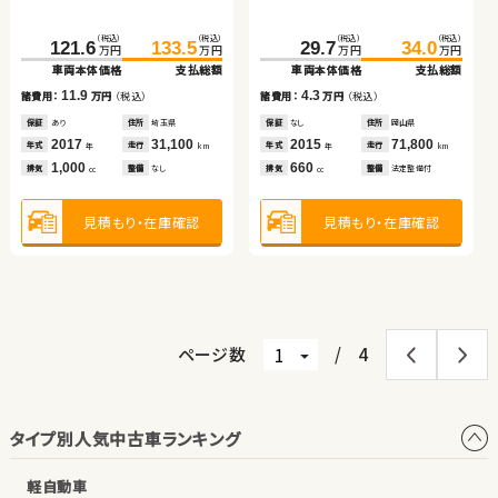
車両本体価格
支払総額
車両本体価格
支払総額
スズキ ワゴンＲ
スズキ ワゴンＲ
（税込）
（税込）
（税込）
（税込）
9.7
9.3
121.6
133.5
29.7
34.0
諸費用：
万円
（税込）
諸費用：
万円
（税込）
万円
万円
万円
万円
車両本体価格
支払総額
車両本体価格
支払総額
保証
あり
住所
長野県
保証
なし
住所
福島県
（税込）
（税込）
（税込）
（税込）
2020
59,000
2017
35,200
11.9
4.3
45.3
49.7
80.1
86.5
年式
走行
年式
走行
諸費用：
万円
（税込）
諸費用：
万円
（税込）
年
km
年
km
万円
万円
万円
万円
2,500
1,200
車両本体価格
支払総額
車両本体価格
支払総額
排気
整備
法定整備付
排気
整備
なし
cc
cc
保証
あり
住所
埼玉県
保証
なし
住所
岡山県
2017
31,100
2015
71,800
4.4
6.4
年式
走行
年式
走行
諸費用：
万円
（税込）
諸費用：
万円
（税込）
年
km
年
km
1,000
660
見積もり・在庫確認
見積もり・在庫確認
排気
整備
なし
排気
整備
法定整備付
cc
cc
保証
なし
住所
岡山県
保証
あり
住所
群馬県
2013
62,500
2017
50,600
年式
走行
年式
走行
年
km
年
km
660
650
見積もり・在庫確認
見積もり・在庫確認
排気
整備
なし
排気
整備
なし
cc
cc
見積もり・在庫確認
見積もり・在庫確認
ページ数
/
4
タイプ別人気中古車ランキング
軽自動車