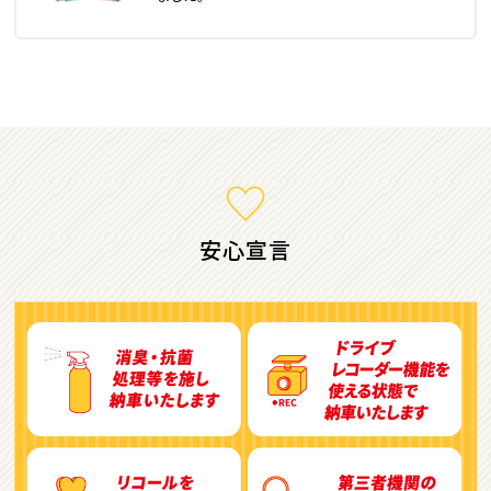
ミニバン・1ＢＯＸ
1
位
ホンダ
ステップワゴン
安心宣言
2
位
トヨタ
アルファード
3
位
トヨタ
ヴォクシー