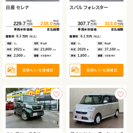
日産 セレナ
トヨタ アクア
ホンダ フリード ハイブリ
スバル フォレスター
ホンダ フリード
ッド
スズキ アルト ＨＢ
（税込）
（税込）
（税込）
（税込）
（税込）
（税込）
（税込）
（税込）
（税込）
（税込）
229.7
171.0
59.9
238.0
179.9
64.9
307.7
143.8
313.8
159.9
万円
万円
万円
万円
万円
万円
万円
万円
万円
万円
車両本体価格
車両本体価格
車両本体価格
支払総額
支払総額
支払総額
車両本体価格
車両本体価格
支払総額
支払総額
（税込）
（税込）
8.3
5.0
8.9
6.1
16.1
65.2
75.9
諸費用：
諸費用：
諸費用：
万円
万円
万円
（税込）
（税込）
（税込）
諸費用：
諸費用：
万円
万円
（税込）
（税込）
万円
万円
車両本体価格
支払総額
保証
保証
保証
なし
なし
あり
住所
住所
住所
岡山県
徳島県
長野県
保証
保証
なし
あり
住所
住所
岡山県
岩手県
2021
2012
2022
23,800
89,800
38,400
2020
2016
37,100
93,000
10.7
年式
年式
年式
走行
走行
走行
年式
年式
走行
走行
諸費用：
万円
（税込）
年
年
年
km
km
km
年
年
km
km
2,000
1,500
1,500
1,800
1,500
排気
排気
排気
整備
整備
整備
法定整備付
法定整備付
法定整備付
排気
排気
整備
整備
法定整備付
法定整備付
cc
cc
cc
cc
cc
保証
あり
住所
岩手県
2021
31,600
年式
走行
年
km
660
見積もり・在庫確認
見積もり・在庫確認
見積もり・在庫確認
見積もり・在庫確認
見積もり・在庫確認
排気
整備
法定整備付
cc
見積もり・在庫確認