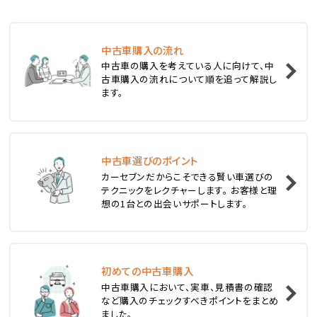
ステーションワゴン
中古車購入の流れ
1
中古車の購入を考えている人に向けて、中
位
古車購入の流れについて順を追って解説し
ます。
スバル
レヴォーグ
中古車選びのポイント
2
位
カーセブンだからこそできる賢い車選びの
テクニックをレクチャーします。 お客様と理
スバル
想の1台との出会いサポートします。
レガシィツーリングワゴン
3
位
初めての中古車購入
中古車購入において、実車、見積書の確認
トヨタ
など購入のチェックすべきポイントをまとめ
カローラフィールダー
ました。