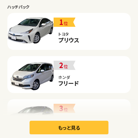
ハッチバック
1
位
トヨタ
プリウス
2
位
ホンダ
フリード
3
位
日産
リーフ
もっと見る