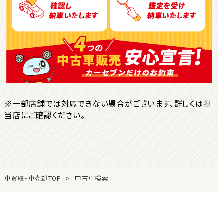
ＳＵＶ・クロカン
1
位
トヨタ
ヤリスクロス
※一部店舗では対応できない場合がございます、詳しくは担
当店にご確認ください。
2
位
トヨタ
ハリアー
車買取・車売却TOP
中古車検索
3
位
トヨタ