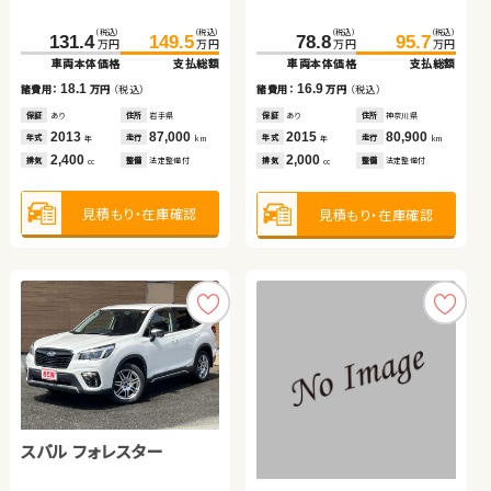
ホンダ Ｎ ＢＯＸ
（税込）
（税込）
（税込）
（税込）
（税込）
（税込）
（税込）
（税込）
131.4
149.5
114.9
125.7
399.7
408.2
78.8
95.7
万円
万円
万円
万円
万円
万円
万円
万円
車両本体価格
支払総額
車両本体価格
支払総額
車両本体価格
支払総額
車両本体価格
支払総額
トヨタ アルファード
（税込）
（税込）
18.1
10.8
8.5
16.9
61.6
69.8
諸費用：
万円
（税込）
諸費用：
万円
（税込）
諸費用：
万円
（税込）
諸費用：
万円
（税込）
万円
万円
車両本体価格
支払総額
保証
あり
住所
岩手県
保証
あり
住所
埼玉県
保証
なし
住所
岡山県
保証
あり
住所
神奈川県
（税込）
（税込）
2013
87,000
2020
61,100
2023
4,900
2015
80,900
8.2
349.0
362.4
年式
走行
年式
走行
年式
走行
年式
走行
諸費用：
万円
（税込）
年
km
年
km
年
km
年
km
万円
万円
2,400
1,000
2,000
2,000
車両本体価格
支払総額
排気
整備
法定整備付
排気
整備
法定整備付
排気
整備
法定整備付
排気
整備
法定整備付
cc
cc
cc
cc
保証
あり
住所
群馬県
2015
59,200
13.4
年式
走行
諸費用：
万円
（税込）
年
km
660
見積もり・在庫確認
見積もり・在庫確認
見積もり・在庫確認
見積もり・在庫確認
排気
整備
なし
cc
保証
なし
住所
愛知県
2018
31,800
年式
走行
年
km
2,500
見積もり・在庫確認
排気
整備
なし
cc
見積もり・在庫確認
スバル フォレスター
トヨタ アルファード ハイ
スズキ ジムニー
ブリッド