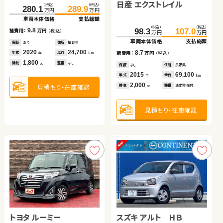
日産 エクストレイル
（税込）
（税込）
（税込）
（税込）
（税込）
（税込）
280.1
435.9
289.9
448.8
216.1
222.4
万円
万円
万円
万円
万円
万円
車両本体価格
車両本体価格
支払総額
支払総額
車両本体価格
支払総額
ダイハツ ムーヴ
ホンダ フィット ハイブリ
（税込）
（税込）
9.8
12.9
6.3
98.3
107.0
諸費用：
諸費用：
万円
万円
（税込）
（税込）
諸費用：
万円
（税込）
万円
万円
ッド
車両本体価格
支払総額
保証
保証
あり
あり
住所
住所
福島県
北海道
保証
あり
住所
東京都
（税込）
（税込）
（税込）
（税込）
2020
2022
24,700
54,000
2024
8,200
8.7
49.0
57.6
51.0
62.4
年式
年式
走行
走行
年式
走行
諸費用：
万円
（税込）
年
年
km
km
年
km
万円
万円
万円
万円
1,800
2,500
660
車両本体価格
支払総額
車両本体価格
支払総額
排気
排気
整備
整備
なし
法定整備付
排気
整備
なし
cc
cc
cc
保証
なし
住所
長野県
2015
69,100
8.6
11.4
年式
走行
諸費用：
万円
（税込）
諸費用：
万円
（税込）
年
km
2,000
見積もり・在庫確認
見積もり・在庫確認
見積もり・在庫確認
排気
整備
法定整備付
cc
保証
あり
住所
愛知県
保証
あり
住所
埼玉県
2015
82,200
2014
90,000
年式
走行
年式
走行
年
km
年
km
660
1,500
見積もり・在庫確認
排気
整備
法定整備付
排気
整備
法定整備付
cc
cc
見積もり・在庫確認
見積もり・在庫確認
トヨタ ヴェルファイア ハ
スズキ スイフト
イブリッド
トヨタ ルーミー
スズキ アルト ＨＢ
（税込）
（税込）
（税込）
（税込）
444.0
453.7
106.1
115.4
万円
万円
万円
万円