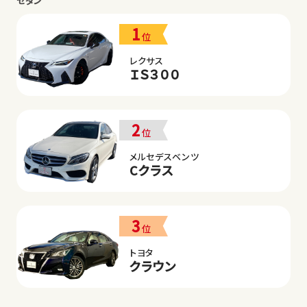
セダン
1
位
レクサス
ＩＳ３００
2
位
メルセデスベンツ
Cクラス
3
位
トヨタ
クラウン