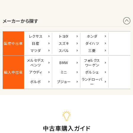
オープン
メーカーから探す
1
位
ダイハツ
レクサス
トヨタ
ホンダ
コペン
国産中古車
日産
スズキ
ダイハツ
マツダ
スバル
三菱
メルセデス
フォルクス
BMW
2
ベンツ
ワーゲン
位
輸入中古車
アウディ
ミニ
ポルシェ
マツダ
ランド
ローバ
ボルボ
プジョー
ロードスター
ー
3
位
ホンダ
S660
中古車購入ガイド