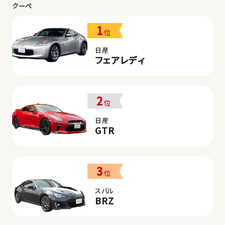
クーペ
1
位
日産
フェアレディ
2
位
日産
GTR
3
位
スバル
BRZ