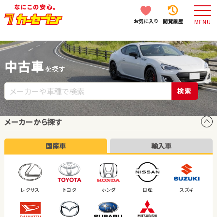
お気に入り
閲覧履歴
MENU
中古車
を探す
検索
メーカーから探す
国産車
輸入車
レクサス
トヨタ
ホンダ
日産
スズキ