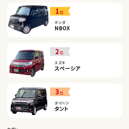
1
位
ホンダ
NBOX
2
位
スズキ
スペーシア
3
位
ダイハツ
タント