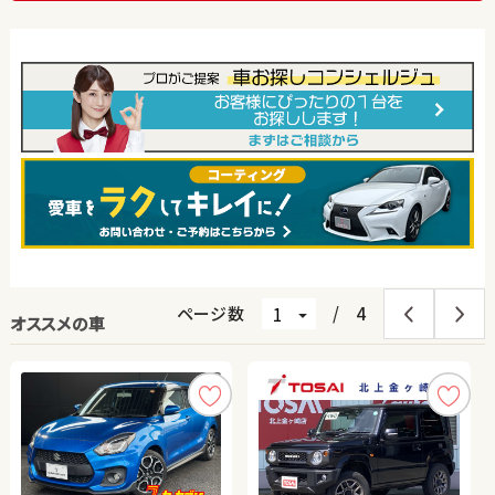
ページ数
/
4
オススメの車