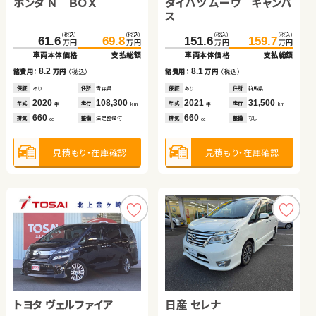
ホンダ Ｎ ＢＯＸ
ダイハツ タント
ダイハツ ムーヴ キャンバ
トヨタ ノア
ス
ホンダ フィット
トヨタ ヴォクシー
（税込）
（税込）
（税込）
（税込）
（税込）
（税込）
（税込）
（税込）
61.6
44.6
69.8
49.8
151.6
84.9
159.7
89.9
万円
万円
万円
万円
万円
万円
万円
万円
車両本体価格
車両本体価格
支払総額
支払総額
車両本体価格
車両本体価格
支払総額
支払総額
（税込）
（税込）
（税込）
（税込）
8.2
5.2
8.1
5.0
56.9
69.9
277.0
289.3
諸費用：
諸費用：
万円
万円
（税込）
（税込）
諸費用：
諸費用：
万円
万円
（税込）
（税込）
万円
万円
万円
万円
車両本体価格
支払総額
車両本体価格
支払総額
保証
保証
あり
あり
住所
住所
青森県
青森県
保証
保証
あり
なし
住所
住所
群馬県
徳島県
2020
2014
108,300
91,700
2021
2013
31,500
94,600
13.0
12.3
年式
年式
走行
走行
年式
年式
走行
走行
諸費用：
万円
（税込）
諸費用：
万円
（税込）
年
年
km
km
年
年
km
km
660
660
660
2,000
排気
排気
整備
整備
法定整備付
法定整備付
排気
排気
整備
整備
なし
法定整備付
cc
cc
cc
cc
保証
あり
住所
岩手県
保証
あり
住所
埼玉県
2013
57,900
2020
26,400
年式
走行
年式
走行
年
km
年
km
1,500
2,000
見積もり・在庫確認
見積もり・在庫確認
見積もり・在庫確認
見積もり・在庫確認
排気
整備
法定整備付
排気
整備
法定整備付
cc
cc
見積もり・在庫確認
見積もり・在庫確認
トヨタ ヴェルファイア
トヨタ ルーミー
トヨタ プリウスＰＨＶ
日産 セレナ