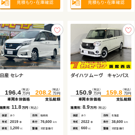
見積もり・在庫確認
見積もり・在庫確認
見積もり・在庫確認
見積もり・在庫確認
見積もり・在庫確認
見積もり・在庫確認
見積もり・在庫確認
見積もり・在庫確認
日産 セレナ
スズキ スイフト
ダイハツ ムーヴ キャンバス
ホンダ フリード＋ ハイブリ
ッド
ホンダ フィット
（税込）
（税込）
（税込）
（税込）
（税込）
（税込）
（税込）
（税込）
196.4
210.0
208.2
220.0
150.9
213.0
159.8
218.0
万円
万円
万円
万円
万円
万円
万円
万円
車両本体価格
車両本体価格
支払総額
支払総額
車両本体価格
車両本体価格
支払総額
支払総額
ホンダ フリード ハイブリッド
（税込）
（税込）
34.8
50.9
11.8
10.0
8.9
5.0
諸費用：
諸費用：
万円
万円
（税込）
（税込）
諸費用：
諸費用：
万円
万円
（税込）
（税込）
万円
万円
車両本体価格
支払総額
保証
保証
あり
あり
住所
住所
福岡県
山梨県
保証
保証
あり
あり
住所
住所
北海道
宮城県
（税込）
（税込）
139.0
149.8
2019
2022
76,600
38,400
2022
2023
38,600
63,900
16.1
年式
年式
走行
走行
年式
年式
走行
走行
年
年
km
km
年
年
km
km
諸費用：
万円
（税込）
万円
万円
1,200
1,400
660
1,500
排気
排気
整備
整備
法定整備付
法定整備付
排気
排気
整備
整備
法定整備付
法定整備付
cc
cc
cc
cc
車両本体価格
支払総額
保証
あり
住所
千葉県