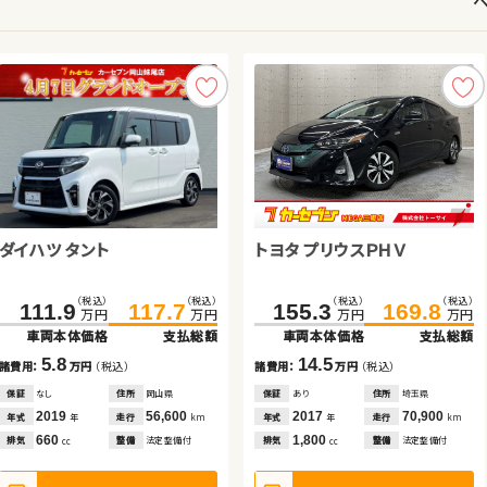
スバル フォレスター ハイブリ
日産 エクストレイル
ダイハツ タント
ダイハツ タント
スズキ アルト ＨＢ
トヨタ プリウスＰＨＶ
トヨタ ノア
ダイハツ ムーヴ
ッド
（税込）
（税込）
（税込）
（税込）
（税込）
（税込）
（税込）
（税込）
（税込）
（税込）
（税込）
（税込）
（税込）
（税込）
（税込）
（税込）
181.4
193.4
183.5
199.9
56.5
65.7
111.9
34.9
117.7
45.9
155.3
339.8
55.7
169.8
352.8
61.3
万円
万円
万円
万円
万円
万円
万円
万円
万円
万円
万円
万円
万円
万円
万円
万円
車両本体価格
支払総額
車両本体価格
支払総額
車両本体価格
支払総額
車両本体価格
車両本体価格
支払総額
支払総額
車両本体価格
車両本体価格
車両本体価格
支払総額
支払総額
支払総額
12.0
16.4
9.2
5.8
11.0
14.5
13.0
5.6
諸費用：
万円
（税込）
諸費用：
万円
（税込）
諸費用：
万円
（税込）
諸費用：
諸費用：
万円
万円
（税込）
（税込）
諸費用：
諸費用：
諸費用：
万円
万円
万円
（税込）
（税込）
（税込）
保証
あり
住所
埼玉県
保証
あり
住所
岩手県
保証
あり
住所
埼玉県
保証
保証
なし
あり
住所
住所
岡山県
岩手県
保証
保証
保証
あり
なし
なし
住所
住所
住所
埼玉県
鳥取県
岡山県
2018
56,600
2021
65,000
2016
64,800
2019
2011
56,600
66,600
2017
2023
2019
70,900
33,400
93,000
年式
走行
年式
走行
年式
走行
年式
年式
走行
走行
年式
年式
年式
走行
走行
走行
年
km
年
km
年
km
年
年
km
km
年
年
年
km
km
km
2,000
2,000
660
660
660
1,800
2,000
660
排気
整備
法定整備付
排気
整備
法定整備付
排気
整備
法定整備付
排気
排気
整備
整備
法定整備付
法定整備付
排気
排気
排気
整備
整備
整備
法定整備付
法定整備付
法定整備付
cc
cc
cc
cc
cc
cc
cc
cc