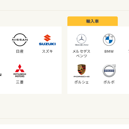
輸入車
日産
スズキ
メルセデス
BMW
ベンツ
三菱
ポルシェ
ボルボ