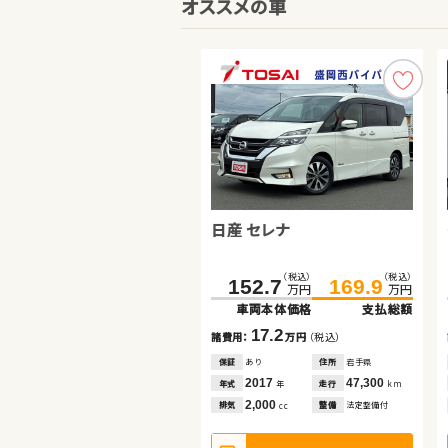
オススメの車
日産 セレナ
スズキ ワゴンＲ スティングレ
ー
トヨタ ヴォクシー
（税込）
（税込）
（税込）
（税込）
152.7
60.1
169.9
68.2
万円
万円
万円
万円
車両本体価格
車両本体価格
支払総額
支払総額
（税込）
（税込）
79.1
87.7
17.2
8.1
諸費用：
諸費用：
万円
万円
（税込）
（税込）
万円
万円
車両本体価格
支払総額
保証
保証
あり
なし
住所
住所
岩手県
埼玉県
2017
2019
47,300
150,000
8.6
年式
年式
走行
走行
年
年
km
km
諸費用：
万円
（税込）
2,000
660
排気
排気
整備
整備
法定整備付
なし
cc
cc
保証
なし
住所
岡山県
2015
128,400
年式
走行
年
km