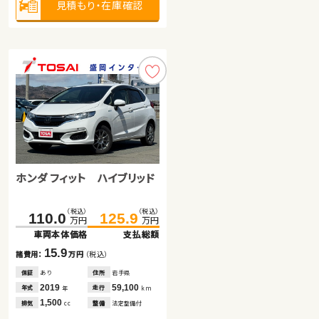
見積もり・在庫確認
見積もり・在庫確認
見積もり・在庫確認
ホンダ フィット ハイブリッド
スズキ ジムニー
（税込）
（税込）
（税込）
（税込）
177.8
110.0
125.9
184.2
万円
万円
万円
万円
車両本体価格
車両本体価格
支払総額
支払総額
スバル フォレスター
15.9
6.4
諸費用：
諸費用：
万円
万円
（税込）
（税込）
保証
保証
あり
あり
住所
住所
岩手県
秋田県
（税込）
（税込）
91.5
100.0
2019
2021
59,100
46,400
年式
年式
走行
走行
年
年
km
km
万円
万円
1,500
650
排気
排気
整備
整備
法定整備付
法定整備付
cc
cc
車両本体価格
支払総額