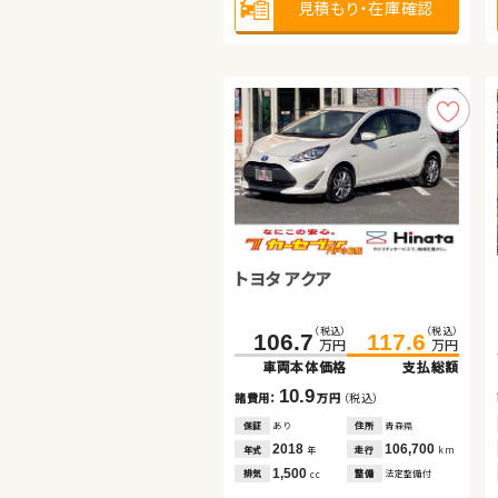
見積もり・在庫確認
見積もり・在庫確認
2,000
排気
整備
なし
cc
見積もり・在庫確認
トヨタ ヴェルファイア
トヨタ アクア
スズキ アルト エコ
（税込）
（税込）
（税込）
（税込）
119.8
132.9
106.7
117.6
万円
万円
万円
万円
車両本体価格
支払総額
車両本体価格
支払総額
（税込）
（税込）
29.7
33.9
13.1
10.9
諸費用：
万円
（税込）
諸費用：
万円
（税込）
万円
万円
車両本体価格
支払総額
保証
あり
住所
鹿児島県
保証
あり
住所
青森県
2012
62,200
4.2
2018
106,700
年式
走行
年式
走行
年
km
年
km
諸費用：
万円
（税込）
2,400
1,500
排気
整備
法定整備付
排気
整備
法定整備付
cc
cc
保証
なし
住所
岡山県