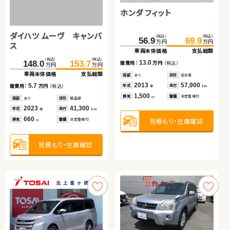
ダイハツ ムーヴ キャンバ
日産 エクストレイル
ホンダ フィット
ホンダ フリード＋
トヨタ アクア
ス
ダイハツ ムーヴ キャンバ
（税込）
（税込）
（税込）
（税込）
（税込）
（税込）
（税込）
（税込）
（税込）
（税込）
120.1
162.7
124.7
179.9
154.8
125.0
56.9
163.8
136.1
69.9
万円
万円
万円
万円
万円
万円
万円
万円
万円
万円
ス
車両本体価格
車両本体価格
支払総額
支払総額
車両本体価格
車両本体価格
車両本体価格
支払総額
支払総額
支払総額
（税込）
（税込）
4.6
17.2
13.0
9.0
11.1
148.0
153.7
諸費用：
諸費用：
万円
万円
（税込）
（税込）
諸費用：
諸費用：
諸費用：
万円
万円
万円
（税込）
（税込）
（税込）
万円
万円
車両本体価格
支払総額
保証
保証
なし
あり
住所
住所
岡山県
岩手県
保証
保証
保証
あり
あり
あり
住所
住所
住所
岩手県
福岡県
岡山県
2018
2021
39,100
60,700
2013
2017
2019
57,900
49,400
21,500
5.7
年式
年式
走行
走行
年式
年式
年式
走行
走行
走行
諸費用：
万円
（税込）
年
年
km
km
年
年
年
km
km
km
660
2,000
1,500
1,500
1,500
排気
排気
整備
整備
なし
法定整備付
排気
排気
排気
整備
整備
整備
法定整備付
法定整備付
法定整備付
cc
cc
cc
cc
cc
保証
あり
住所
福島県
2023
41,300
年式
走行
年
km
660
見積もり・在庫確認
見積もり・在庫確認
見積もり・在庫確認
見積もり・在庫確認
見積もり・在庫確認
排気
整備
法定整備付
cc
見積もり・在庫確認