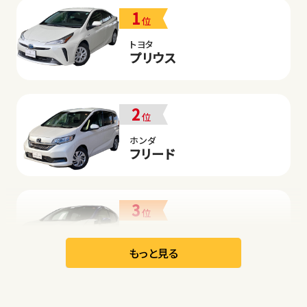
1
位
トヨタ
プリウス
2
位
ホンダ
フリード
3
位
日産
リーフ
もっと見る
オープン