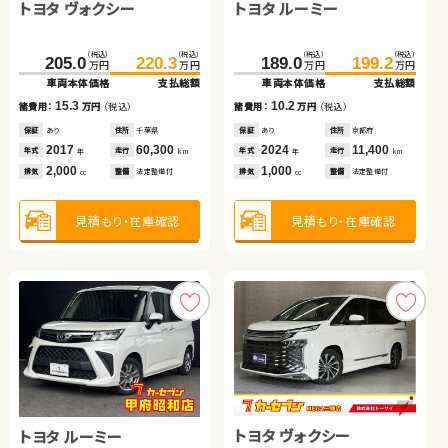
トヨタ ヴォクシー
トヨタ ルーミー
トヨタ プリウス
（税込）
（税込）
（税込）
（税込）
（税込）
（税込）
144.7
41.6
154.7
49.8
26.5
35.7
万円
万円
万円
万円
万円
万円
車両本体価格
車両本体価格
支払総額
支払総額
車両本体価格
支払総額
（税込）
（税込）
（税込）
（税込）
（税込）
（税込）
10.0
8.2
9.2
205.0
220.3
189.0
108.4
199.2
119.8
諸費用：
諸費用：
万円
万円
（税込）
（税込）
諸費用：
万円
（税込）
万円
万円
万円
万円
万円
万円
車両本体価格
支払総額
車両本体価格
車両本体価格
支払総額
支払総額
保証
保証
なし
あり
住所
住所
大分県
青森県
保証
あり
住所
埼玉県
2021
2017
23,400
119,400
2013
64,400
15.3
10.2
11.4
年式
年式
走行
走行
年式
走行
諸費用：
万円
（税込）
諸費用：
諸費用：
万円
万円
（税込）
（税込）
年
年
km
km
年
km
660
660
660
排気
排気
整備
整備
法定整備付
法定整備付
排気
整備
法定整備付
cc
cc
cc
保証
あり
住所
千葉県
保証
保証
あり
あり
住所
住所
京都府
埼玉県
2017
60,300
2024
2017
11,400
120,200
年式
走行
年式
年式
走行
走行
年
km
年
年
km
km
2,000
1,000
1,800
見積もり・在庫確認
見積もり・在庫確認
見積もり・在庫確認
排気
整備
法定整備付
排気
排気
整備
整備
法定整備付
法定整備付
cc
cc
cc
見積もり・在庫確認
見積もり・在庫確認
見積もり・在庫確認
トヨタ ノア
日産 セレナ
トヨタ ヴォクシー
トヨタ ルーミー
トヨタ ヴェルファイア
ダイハツ タント
（税込）
（税込）
（税込）
（税込）
95.6
113.0
377.2
388.7
万円
万円
万円
万円