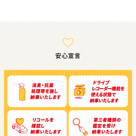
ミニバン・1ＢＯＸ
1
位
ホンダ
ステップワゴン
安心宣言
2
位
トヨタ
アルファード
3
位
トヨタ
ヴォクシー