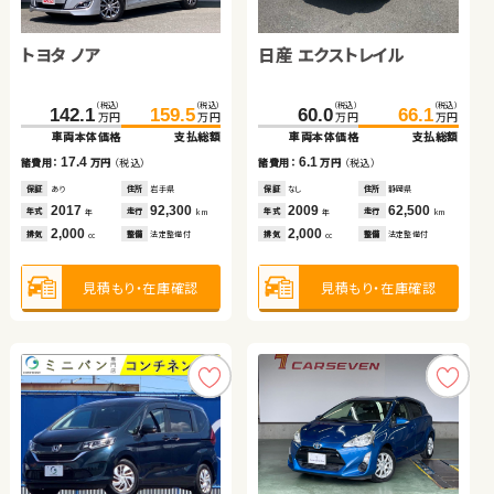
トヨタ ヴェルファイア
トヨタ アルファード
スズキ ワゴンＲ スティン
トヨタ プリウス
グレー
トヨタ ノア
日産 エクストレイル
（税込）
（税込）
（税込）
（税込）
（税込）
（税込）
（税込）
（税込）
242.7
42.7
255.7
56.0
19.7
74.9
24.2
79.9
万円
万円
万円
万円
万円
万円
万円
万円
車両本体価格
車両本体価格
支払総額
支払総額
車両本体価格
車両本体価格
支払総額
支払総額
（税込）
（税込）
（税込）
（税込）
13.0
13.3
4.5
5.0
142.1
159.5
60.0
66.1
諸費用：
諸費用：
万円
万円
（税込）
（税込）
諸費用：
諸費用：
万円
万円
（税込）
（税込）
万円
万円
万円
万円
車両本体価格
支払総額
車両本体価格
支払総額
保証
保証
あり
なし
住所
住所
埼玉県
岡山県
保証
保証
なし
なし
住所
住所
岡山県
徳島県
2016
2006
74,800
103,100
2009
2013
113,100
101,700
17.4
6.1
年式
年式
走行
走行
年式
年式
走行
走行
諸費用：
万円
（税込）
諸費用：
万円
（税込）
年
年
km
km
年
年
km
km
2,500
2,400
660
1,800
排気
排気
整備
整備
法定整備付
法定整備付
排気
排気
整備
整備
法定整備付
法定整備付
cc
cc
cc
cc
保証
あり
住所
岩手県
保証
なし
住所
静岡県
2017
92,300
2009
62,500
年式
走行
年式
走行
年
km
年
km
2,000
2,000
見積もり・在庫確認
見積もり・在庫確認
見積もり・在庫確認
見積もり・在庫確認
排気
整備
法定整備付
排気
整備
法定整備付
cc
cc
見積もり・在庫確認
見積もり・在庫確認
スズキ ジムニー
日産 セレナ
スズキ アルト ＨＢ
スズキ スイフト