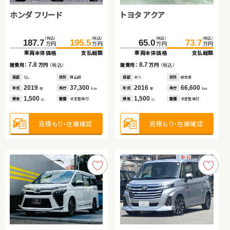
ホンダ フリード
トヨタ アクア
（税込）
（税込）
（税込）
（税込）
（税込）
（税込）
（税込）
（税込）
194.1
196.4
198.9
208.2
234.8
48.6
248.0
57.7
万円
万円
万円
万円
万円
万円
万円
万円
車両本体価格
車両本体価格
支払総額
支払総額
車両本体価格
車両本体価格
支払総額
支払総額
（税込）
（税込）
（税込）
（税込）
4.8
11.8
9.1
13.2
187.7
195.5
65.0
73.7
諸費用：
諸費用：
万円
万円
（税込）
（税込）
諸費用：
諸費用：
万円
万円
（税込）
（税込）
万円
万円
万円
万円
車両本体価格
支払総額
車両本体価格
支払総額
保証
保証
あり
あり
住所
住所
千葉県
福岡県
保証
保証
あり
あり
住所
住所
埼玉県
千葉県
2019
2019
17,200
76,600
2020
2023
21,400
39,500
7.8
8.7
年式
年式
走行
走行
年式
年式
走行
走行
諸費用：
万円
（税込）
諸費用：
万円
（税込）
年
年
km
km
年
年
km
km
660
1,200
660
1,400
排気
排気
整備
整備
法定整備付
法定整備付
排気
排気
整備
整備
法定整備付
法定整備付
cc
cc
cc
cc
保証
なし
住所
岡山県
保証
あり
住所
岐阜県
2019
37,300
2016
66,600
年式
走行
年式
走行
年
km
年
km
1,500
1,500
見積もり・在庫確認
見積もり・在庫確認
見積もり・在庫確認
見積もり・在庫確認
排気
整備
法定整備付
排気
整備
法定整備付
cc
cc
見積もり・在庫確認
見積もり・在庫確認
ダイハツ タント
ホンダ Ｎ ＢＯＸ
スズキ アルト ＨＢ