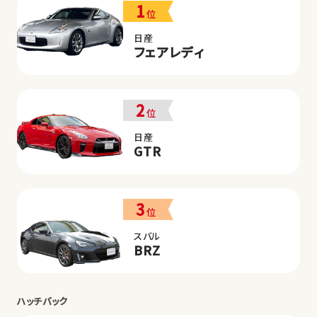
1
位
日産
フェアレディ
2
位
日産
GTR
3
位
スバル
BRZ
ハッチバック