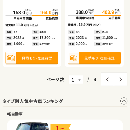
車両本体価格
支払総額
車両本体価格
支払総額
（税込）
（税込）
（税込）
（税込）
（税込）
（税込）
（税込）
（税込）
17.4
388.0
403.9
153.0
222.3
164.0
233.6
149.7
155.2
11.5
諸費用：
万円
（税込）
諸費用：
万円
（税込）
万円
万円
万円
万円
万円
万円
万円
万円
車両本体価格
支払総額
車両本体価格
車両本体価格
支払総額
支払総額
車両本体価格
支払総額
保証
あり
住所
埼玉県
保証
あり
住所
青森県
2012
70,000
2023
16,600
15.9
11.0
11.3
5.5
諸費用：
万円
（税込）
年式
走行
諸費用：
諸費用：
万円
万円
（税込）
（税込）
諸費用：
万円
（税込）
年式
走行
年
km
年
km
2,000
1,400
排気
整備
法定整備付
排気
整備
法定整備付
cc
cc
保証
あり
住所
埼玉県
保証
保証
あり
なし
住所
住所
山梨県
群馬県
保証
なし
住所
岡山県
2023
11,600
2022
2016
17,300
85,400
2019
37,300
年式
走行
年式
年式
走行
走行
年式
走行
年
km
年
年
km
km
年
km
2,000
1,000
2,500
660
見積もり・在庫確認
排気
整備
法定整備付
排気
排気
整備
整備
法定整備付
なし
排気
整備
法定整備付
見積もり・在庫確認
cc
cc
cc
cc
見積もり・在庫確認
見積もり・在庫確認
見積もり・在庫確認
見積もり・在庫確認
ページ数
/
4
タイプ別人気中古車ランキング
軽自動車
1
位