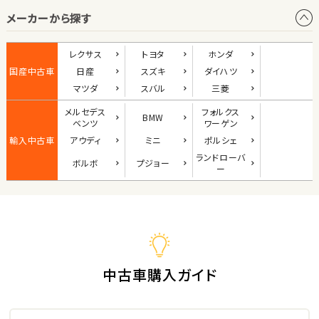
メーカーから探す
1
位
ダイハツ
レクサス
トヨタ
ホンダ
コペン
国産中古車
日産
スズキ
ダイハツ
マツダ
スバル
三菱
メルセデス
フォルクス
BMW
2
ベンツ
ワーゲン
位
輸入中古車
アウディ
ミニ
ポルシェ
マツダ
ランド
ローバ
ボルボ
プジョー
ロードスター
ー
3
位
ホンダ
S660
中古車購入ガイド
ステーションワゴン