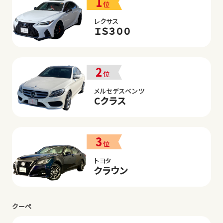
1
位
レクサス
ＩＳ３００
2
位
メルセデスベンツ
Cクラス
3
位
トヨタ
クラウン
クーペ