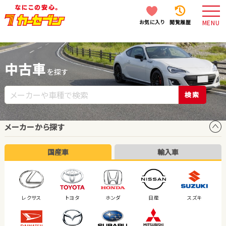
お気に入り
閲覧履歴
MENU
中古車
を探す
検索
メーカーから探す
国産車
輸入車
レクサス
トヨタ
ホンダ
日産
スズキ