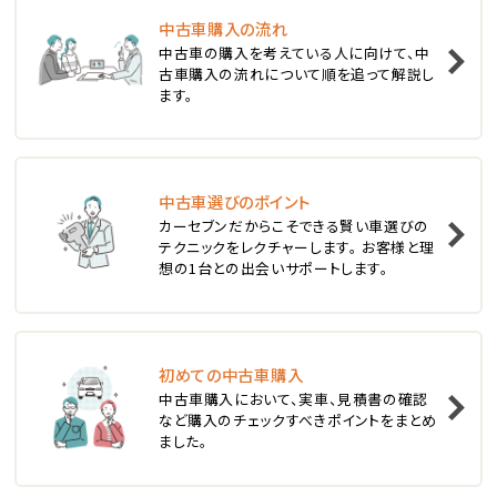
中古車購入の流れ
1
中古車の購入を考えている人に向けて、中
位
古車購入の流れについて順を追って解説し
ます。
スバル
レヴォーグ
中古車選びのポイント
2
位
カーセブンだからこそできる賢い車選びの
テクニックをレクチャーします。 お客様と理
スバル
想の1台との出会いサポートします。
レガシィツーリングワゴン
3
位
初めての中古車購入
中古車購入において、実車、見積書の確認
トヨタ
など購入のチェックすべきポイントをまとめ
カローラフィールダー
ました。