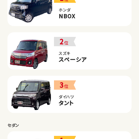
ホンダ
NBOX
2
位
スズキ
スペーシア
3
位
ダイハツ
タント
セダン