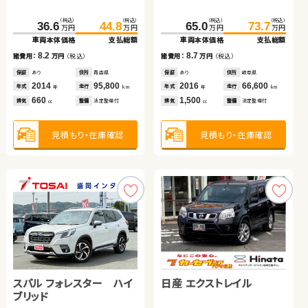
トヨタ アルファード
スズキ ワゴンＲ
（税込）
（税込）
（税込）
（税込）
（税込）
（税込）
（税込）
（税込）
159.9
36.6
164.9
44.8
162.3
65.0
172.8
73.7
万円
万円
万円
万円
万円
万円
万円
万円
車両本体価格
車両本体価格
支払総額
支払総額
車両本体価格
車両本体価格
支払総額
支払総額
（税込）
（税込）
（税込）
（税込）
8.2
5.0
8.7
10.5
386.8
399.7
41.6
49.8
諸費用：
諸費用：
万円
万円
（税込）
（税込）
諸費用：
諸費用：
万円
万円
（税込）
（税込）
万円
万円
万円
万円
車両本体価格
支払総額
車両本体価格
支払総額
保証
保証
あり
あり
住所
住所
青森県
徳島県
保証
保証
あり
なし
住所
住所
岐阜県
埼玉県
2014
2020
95,800
51,600
2016
2016
66,600
55,300
12.9
8.2
諸費用：
万円
（税込）
年式
年式
走行
走行
年式
年式
走行
走行
諸費用：
万円
（税込）
年
年
km
km
年
年
km
km
660
1,300
1,500
2,000
排気
排気
整備
整備
法定整備付
法定整備付
排気
排気
整備
整備
法定整備付
なし
cc
cc
cc
cc
保証
あり
住所
埼玉県
保証
あり
住所
青森県
2020
45,700
2017
34,600
年式
走行
年式
走行
年
km
年
km
2,500
660
見積もり・在庫確認
見積もり・在庫確認
見積もり・在庫確認
見積もり・在庫確認
排気
整備
法定整備付
排気
整備
法定整備付
cc
cc
見積もり・在庫確認
見積もり・在庫確認
スバル フォレスター ハイ
日産 セレナ
トヨタ プリウスＰＨＶ
日産 エクストレイル
ブリッド