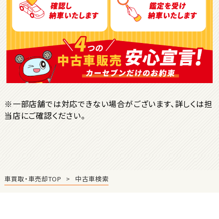
ＳＵＶ・クロカン
1
位
トヨタ
ヤリスクロス
※一部店舗では対応できない場合がございます、詳しくは担
当店にご確認ください。
2
位
トヨタ
ハリアー
車買取・車売却TOP
中古車検索
3
位
トヨタ