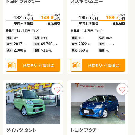
トヨタ ヴォクシー
トヨタ ノア
スズキ ジムニー
ホンダ フィット
トヨタ アクア
スズキ スイフト
（税込）
（税込）
（税込）
（税込）
（税込）
（税込）
（税込）
（税込）
132.5
79.7
149.9
85.5
195.5
-
199.7
ASK
万円
万円
万円
万円
万円
万円
万円
万円
車両本体価格
車両本体価格
支払総額
支払総額
車両本体価格
車両本体価格
支払総額
支払総額
（税込）
（税込）
（税込）
（税込）
17.4
5.8
4.2
-
49.4
60.4
164.0
175.5
諸費用：
諸費用：
万円
万円
（税込）
（税込）
諸費用：
諸費用：
万円
万円
（税込）
（税込）
万円
万円
万円
万円
車両本体価格
支払総額
車両本体価格
支払総額
保証
保証
あり
なし
住所
住所
岩手県
岡山県
保証
保証
なし
なし
住所
住所
岡山県
千葉県
2017
2014
69,700
149,800
2022
2022
－
31,000
11.0
11.5
年式
年式
走行
走行
年式
年式
走行
走行
諸費用：
万円
（税込）
諸費用：
万円
（税込）
年
年
km
km
年
年
km
km
2,000
2,000
660
1,300
排気
排気
整備
整備
法定整備付
法定整備付
排気
排気
整備
整備
なし
法定整備付
cc
cc
cc
cc
保証
あり
住所
埼玉県
保証
あり
住所
北海道
2013
81,800
2020
39,900
年式
走行
年式
走行
年
km
年
km
1,500
1,400
見積もり・在庫確認
見積もり・在庫確認
見積もり・在庫確認
見積もり・在庫確認
排気
整備
法定整備付
排気
整備
法定整備付
cc
cc
見積もり・在庫確認
見積もり・在庫確認
ダイハツ タント
ホンダ フィット
トヨタ アクア
トヨタ ノア