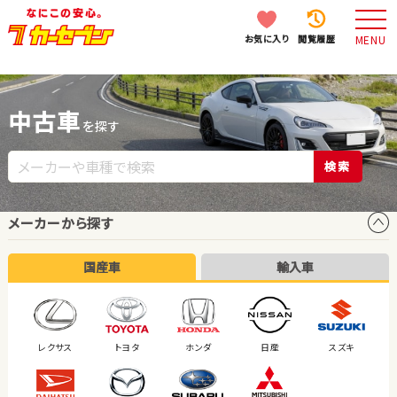
お気に入り
閲覧履歴
MENU
中古車
を探す
検索
メーカーから探す
国産車
輸入車
レクサス
トヨタ
ホンダ
日産
スズキ