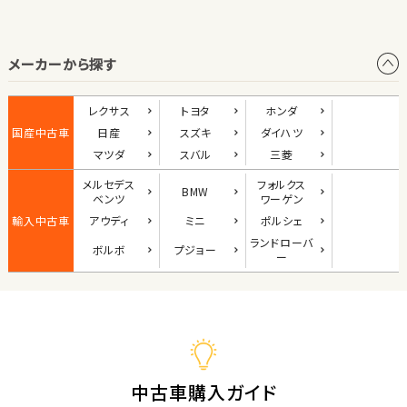
オープン
メーカーから探す
1
位
ダイハツ
レクサス
トヨタ
ホンダ
コペン
国産中古車
日産
スズキ
ダイハツ
マツダ
スバル
三菱
メルセデス
フォルクス
BMW
2
ベンツ
ワーゲン
位
輸入中古車
アウディ
ミニ
ポルシェ
マツダ
ランド
ローバ
ボルボ
プジョー
ロードスター
ー
3
位
ホンダ
S660
中古車購入ガイド