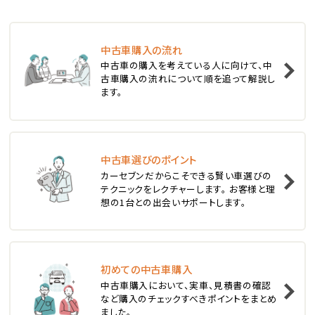
ステーションワゴン
中古車購入の流れ
1
中古車の購入を考えている人に向けて、中
位
古車購入の流れについて順を追って解説し
ます。
スバル
レヴォーグ
中古車選びのポイント
2
位
カーセブンだからこそできる賢い車選びの
テクニックをレクチャーします。 お客様と理
スバル
想の1台との出会いサポートします。
レガシィツーリングワゴン
3
位
初めての中古車購入
中古車購入において、実車、見積書の確認
トヨタ
など購入のチェックすべきポイントをまとめ
カローラフィールダー
ました。