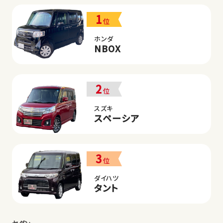
1
位
ホンダ
NBOX
2
位
スズキ
スペーシア
3
位
ダイハツ
タント