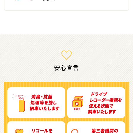
ミニバン・1ＢＯＸ
1
位
ホンダ
ステップワゴン
安心宣言
2
位
トヨタ
アルファード
3
位
トヨタ
ヴォクシー