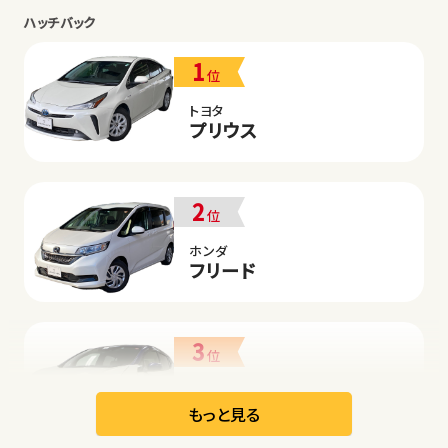
ハッチバック
1
位
トヨタ
プリウス
2
位
ホンダ
フリード
3
位
日産
リーフ
もっと見る