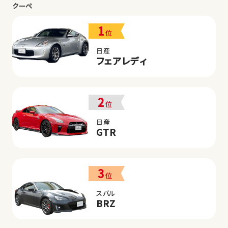
クーペ
1
位
日産
フェアレディ
2
位
日産
GTR
3
位
スバル
BRZ