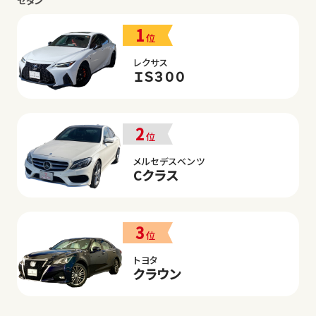
セダン
1
位
レクサス
ＩＳ３００
2
位
メルセデスベンツ
Cクラス
3
位
トヨタ
クラウン