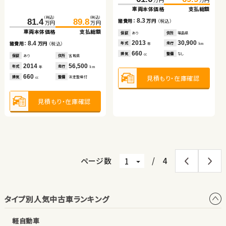
車両本体価格
支払総額
車両本体価格
支払総額
車両本体価格
支払総額
トヨタ アルファード
ホンダ フリード ハイブリ
（税込）
（税込）
9.5
12.9
8.3
81.4
89.8
諸費用：
万円
（税込）
諸費用：
万円
（税込）
諸費用：
万円
（税込）
万円
万円
ッド
車両本体価格
支払総額
保証
なし
住所
岡山県
保証
あり
住所
岩手県
保証
あり
住所
福島県
（税込）
（税込）
（税込）
（税込）
2024
16,700
2018
15,600
2013
30,900
226.7
239.7
268.7
279.7
8.4
年式
走行
年式
走行
年式
走行
諸費用：
万円
（税込）
年
km
年
km
年
km
万円
万円
万円
万円
1,500
1,300
660
車両本体価格
支払総額
車両本体価格
支払総額
排気
整備
法定整備付
排気
整備
法定整備付
排気
整備
なし
cc
cc
cc
保証
あり
住所
宮城県
2014
56,500
13.0
11.0
諸費用：
万円
（税込）
諸費用：
万円
（税込）
年式
走行
年
km
660
見積もり・在庫確認
見積もり・在庫確認
見積もり・在庫確認
排気
整備
法定整備付
cc
保証
あり
住所
埼玉県
保証
あり
住所
埼玉県
2016
95,300
2022
1,900
年式
走行
年式
走行
年
km
年
km
2,500
1,500
排気
整備
法定整備付
排気
整備
法定整備付
見積もり・在庫確認
cc
cc
見積もり・在庫確認
見積もり・在庫確認
ページ数
/
4
タイプ別人気中古車ランキング
軽自動車