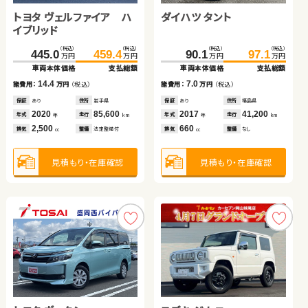
トヨタ ヴェルファイア ハ
ダイハツ ムーヴ キャンバ
ダイハツ タント
スズキ アルト ＨＢ
日産 エクストレイル
イブリッド
ス
スバル フォレスター
（税込）
（税込）
（税込）
（税込）
（税込）
（税込）
（税込）
（税込）
（税込）
（税込）
445.0
79.9
459.4
84.9
399.8
90.1
26.5
412.1
97.1
35.7
万円
万円
万円
万円
万円
万円
万円
万円
万円
万円
車両本体価格
車両本体価格
支払総額
支払総額
車両本体価格
車両本体価格
車両本体価格
支払総額
支払総額
支払総額
（税込）
（税込）
14.4
5.0
7.0
9.2
12.3
91.5
100.0
諸費用：
諸費用：
万円
万円
（税込）
（税込）
諸費用：
諸費用：
諸費用：
万円
万円
万円
（税込）
（税込）
（税込）
万円
万円
車両本体価格
支払総額
保証
保証
あり
あり
住所
住所
岩手県
徳島県
保証
保証
保証
あり
あり
あり
住所
住所
住所
福島県
埼玉県
東京都
2020
2017
85,600
85,100
2017
2013
2025
41,200
64,400
5,000
8.5
年式
年式
走行
走行
年式
年式
年式
走行
走行
走行
諸費用：
万円
（税込）
年
年
km
km
年
年
年
km
km
km
2,500
660
660
660
1,500
排気
排気
整備
整備
法定整備付
法定整備付
排気
排気
排気
整備
整備
整備
なし
法定整備付
法定整備付
cc
cc
cc
cc
cc
保証
なし
住所
長野県
2013
76,000
年式
走行
年
km
2,000
見積もり・在庫確認
見積もり・在庫確認
見積もり・在庫確認
見積もり・在庫確認
見積もり・在庫確認
排気
整備
法定整備付
cc
見積もり・在庫確認