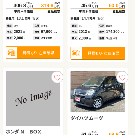
トヨタ ヴォクシー
（税込）
（税込）
（税込）
（税込）
（税込）
（税込）
（税込）
（税込）
306.8
216.3
319.9
227.7
129.0
141.2
45.6
60.0
万円
万円
万円
万円
万円
万円
万円
万円
車両本体価格
車両本体価格
支払総額
支払総額
車両本体価格
支払総額
車両本体価格
支払総額
トヨタ プリウス
（税込）
（税込）
13.1
11.4
12.2
305.3
309.8
14.4
諸費用：
諸費用：
万円
万円
（税込）
（税込）
諸費用：
万円
（税込）
諸費用：
万円
（税込）
万円
万円
車両本体価格
支払総額
保証
保証
あり
なし
住所
住所
岩手県
岡山県
保証
あり
住所
岡山県
保証
なし
住所
青森県
（税込）
（税込）
2021
2021
67,900
38,200
2017
90,600
2013
174,300
4.5
108.4
119.8
年式
年式
走行
走行
年式
走行
諸費用：
万円
（税込）
年式
走行
年
年
km
km
年
km
年
km
万円
万円
2,000
2,000
1,800
2,000
車両本体価格
支払総額
排気
排気
整備
整備
法定整備付
法定整備付
排気
整備
法定整備付
排気
整備
法定整備付
cc
cc
cc
cc
保証
あり
住所
北海道
2021
34,800
11.4
年式
走行
諸費用：
万円
（税込）
年
km
2,000
見積もり・在庫確認
見積もり・在庫確認
見積もり・在庫確認
排気
整備
法定整備付
見積もり・在庫確認
cc
保証
あり
住所
埼玉県
2017
120,200
年式
走行
年
km
1,800
見積もり・在庫確認
排気
整備
法定整備付
cc
見積もり・在庫確認
スズキ ジムニーシエラ
スズキ スイフト
ダイハツ ムーヴ
ホンダ Ｎ ＢＯＸ
（税込）
（税込）
（税込）
（税込）
（税込）
（税込）
239.7
249.2
113.0
125.9
61.6
69.9
万円
万円
万円
万円
万円
万円