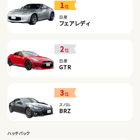
1
位
日産
フェアレディ
2
位
日産
GTR
3
位
スバル
BRZ
ハッチバック