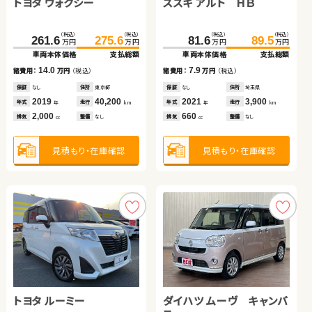
トヨタ ノア
トヨタ ヴォクシー
スズキ スイフト
スズキ スイフト
スズキ アルト ＨＢ
スズキ アルト ＨＢ
（税込）
（税込）
（税込）
（税込）
（税込）
（税込）
（税込）
（税込）
（税込）
（税込）
（税込）
（税込）
205.3
219.5
261.6
234.8
318.0
275.6
248.0
329.0
81.6
48.7
89.5
57.7
万円
万円
万円
万円
万円
万円
万円
万円
万円
万円
万円
万円
車両本体価格
支払総額
車両本体価格
車両本体価格
車両本体価格
支払総額
支払総額
支払総額
車両本体価格
車両本体価格
支払総額
支払総額
14.2
14.0
13.2
11.0
7.9
9.0
諸費用：
万円
（税込）
諸費用：
諸費用：
諸費用：
万円
万円
万円
（税込）
（税込）
（税込）
諸費用：
諸費用：
万円
万円
（税込）
（税込）
保証
あり
住所
岩手県
保証
保証
保証
なし
あり
あり
住所
住所
住所
東京都
千葉県
山梨県
保証
保証
なし
あり
住所
住所
埼玉県
埼玉県
2020
48,200
2019
2023
2025
40,200
39,500
4,500
2021
2021
3,900
10,400
年式
走行
年式
年式
年式
走行
走行
走行
年式
年式
走行
走行
年
km
年
年
年
km
km
km
年
年
km
km
2,000
2,000
1,400
1,370
660
660
排気
整備
法定整備付
排気
排気
排気
整備
整備
整備
なし
法定整備付
法定整備付
排気
排気
整備
整備
なし
法定整備付
cc
cc
cc
cc
cc
cc
見積もり・在庫確認
見積もり・在庫確認
見積もり・在庫確認
見積もり・在庫確認
見積もり・在庫確認
見積もり・在庫確認
トヨタ ルーミー
スズキ ワゴンＲ
スバル フォレスター ハイ
ダイハツ ムーヴ キャンバ
トヨタ プリウス
トヨタ ヴェルファイア