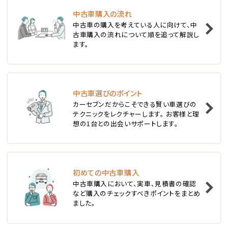
ステーションワゴン
中古車購入の流れ
1
中古車の購入を考えている人に向けて、中
位
古車購入の流れについて順を追って解説し
ます。
スバル
レヴォーグ
中古車選びのポイント
2
位
カーセブンだからこそできる賢い車選びの
テクニックをレクチャーします。 お客様と理
スバル
想の1台との出会いサポートします。
レガシィツーリングワゴン
3
位
初めての中古車購入
中古車購入において、実車、見積書の確認
トヨタ
など購入のチェックすべきポイントをまとめ
カローラフィールダー
ました。