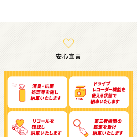
ミニバン・1ＢＯＸ
1
位
ホンダ
ステップワゴン
安心宣言
2
位
トヨタ
アルファード
3
位
トヨタ
ヴォクシー