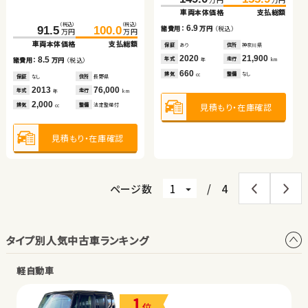
車両本体価格
支払総額
車両本体価格
車両本体価格
支払総額
支払総額
車両本体価格
支払総額
車両本体価格
支払総額
（税込）
（税込）
10.9
5.0
18.6
6.3
諸費用：
万円
（税込）
6.9
諸費用：
諸費用：
万円
万円
（税込）
（税込）
諸費用：
万円
（税込）
91.5
100.0
諸費用：
万円
（税込）
万円
万円
車両本体価格
支払総額
保証
あり
住所
埼玉県
保証
保証
あり
あり
住所
住所
徳島県
岩手県
保証
なし
住所
茨城県
保証
あり
住所
神奈川県
2017
47,400
2016
2013
71,000
65,600
2019
6,900
2020
21,900
年式
走行
8.5
年式
年式
走行
走行
年式
走行
年
km
年式
走行
諸費用：
万円
（税込）
年
年
km
km
年
km
年
km
1,500
2,000
2,000
660
660
排気
整備
法定整備付
排気
排気
整備
整備
法定整備付
法定整備付
排気
整備
なし
cc
排気
整備
なし
cc
cc
cc
cc
保証
なし
住所
長野県
2013
76,000
年式
走行
年
km
2,000
見積もり・在庫確認
見積もり・在庫確認
見積もり・在庫確認
見積もり・在庫確認
見積もり・在庫確認
排気
整備
法定整備付
cc
見積もり・在庫確認
ページ数
/
4
タイプ別人気中古車ランキング
軽自動車
1
位