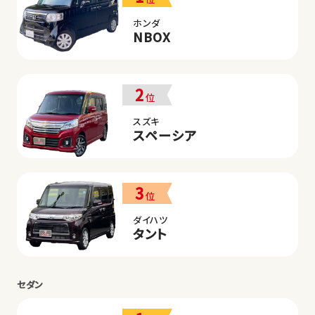
ホンダ
NBOX
2
位
スズキ
スペーシア
3
位
ダイハツ
タント
セダン