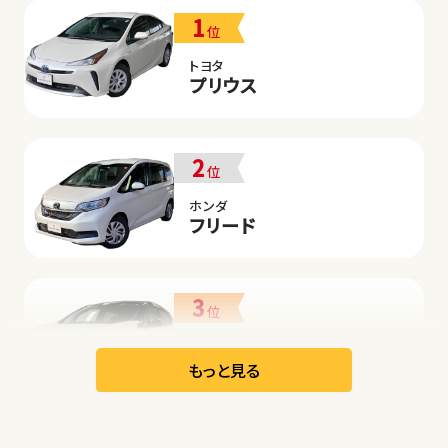
1
位
トヨタ
プリウス
2
位
ホンダ
フリード
3
位
日産
リーフ
もっと見る
オープン