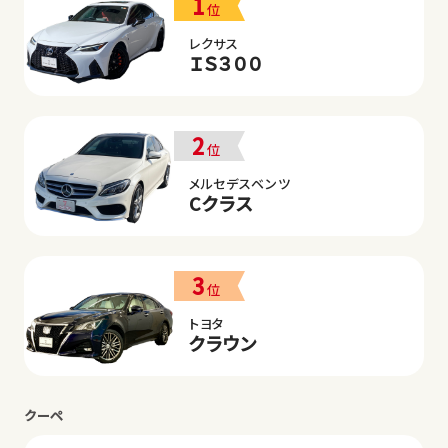
1
位
レクサス
ＩＳ３００
2
位
メルセデスベンツ
Cクラス
3
位
トヨタ
クラウン
クーペ