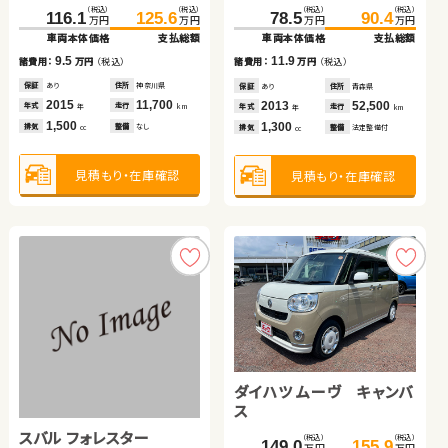
（税込）
（税込）
（税込）
（税込）
（税込）
（税込）
（税込）
（税込）
（税込）
（税込）
（税込）
（税込）
142.0
121.3
116.1
125.6
150.2
129.6
379.0
634.8
390.7
650.0
78.5
90.4
万円
万円
万円
万円
万円
万円
万円
万円
万円
万円
万円
万円
車両本体価格
車両本体価格
車両本体価格
支払総額
支払総額
支払総額
車両本体価格
車両本体価格
支払総額
支払総額
車両本体価格
支払総額
9.5
8.2
8.3
11.7
15.2
11.9
諸費用：
諸費用：
諸費用：
万円
万円
万円
（税込）
（税込）
（税込）
諸費用：
諸費用：
万円
万円
（税込）
（税込）
諸費用：
万円
（税込）
保証
保証
保証
あり
あり
あり
住所
住所
住所
神奈川県
千葉県
埼玉県
保証
保証
あり
あり
住所
住所
北海道
千葉県
保証
あり
住所
青森県
2015
2021
2021
11,700
27,000
23,500
2024
2026
13,400
7,100
2013
52,500
年式
年式
年式
走行
走行
走行
年式
年式
走行
走行
年式
走行
年
年
年
km
km
km
年
年
km
km
年
km
1,500
660
660
1,500
2,500
1,300
排気
排気
排気
整備
整備
整備
なし
法定整備付
法定整備付
排気
排気
整備
整備
法定整備付
法定整備付
排気
整備
法定整備付
cc
cc
cc
cc
cc
cc
見積もり・在庫確認
見積もり・在庫確認
見積もり・在庫確認
見積もり・在庫確認
見積もり・在庫確認
見積もり・在庫確認
トヨタ アクア
日産 セレナ
日産 エクストレイル
ダイハツ タント
ダイハツ ムーヴ キャンバ
ス
スバル フォレスター
（税込）
（税込）
（税込）
（税込）
（税込）
（税込）
（税込）
（税込）
（税込）
（税込）
118.9
129.8
119.9
75.3
124.9
93.9
136.1
142.4
149.0
155.9
万円
万円
万円
万円
万円
万円
万円
万円
万円
万円