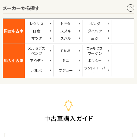
メーカーから探す
1
位
ダイハツ
レクサス
トヨタ
ホンダ
コペン
国産中古車
日産
スズキ
ダイハツ
マツダ
スバル
三菱
メルセデス
フォルクス
BMW
2
ベンツ
ワーゲン
位
輸入中古車
アウディ
ミニ
ポルシェ
マツダ
ランド
ローバ
ボルボ
プジョー
ロードスター
ー
3
位
ホンダ
S660
中古車購入ガイド