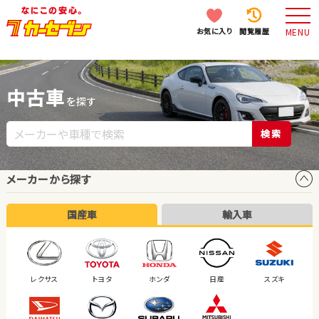
お気に入り
閲覧履歴
MENU
中古車
を探す
検索
メーカーから探す
国産車
輸入車
レクサス
トヨタ
ホンダ
日産
スズキ