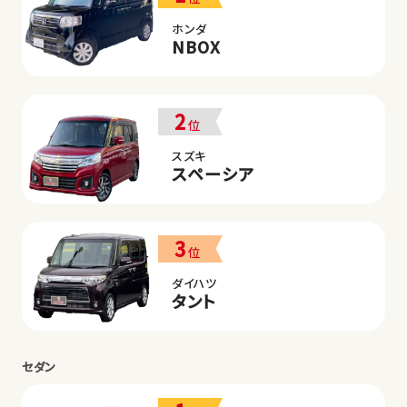
ホンダ
NBOX
2
位
スズキ
スペーシア
3
位
ダイハツ
タント
セダン