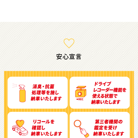
ミニバン・1ＢＯＸ
1
位
ホンダ
ステップワゴン
安心宣言
2
位
トヨタ
アルファード
3
位
トヨタ
ヴォクシー