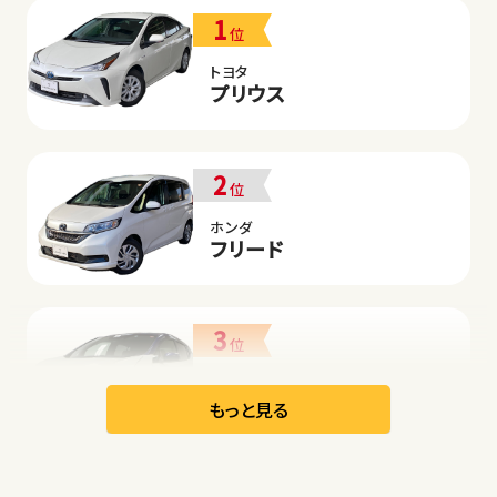
1
位
トヨタ
プリウス
2
位
ホンダ
フリード
3
位
日産
リーフ
もっと見る
オープン