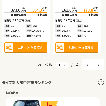
車両本体価格
支払総額
（税込）
（税込）
（税込）
（税込）
（税込）
（税込）
（税込）
（税込）
（税込）
（税込）
11.7
373.0
27.5
384.3
32.8
161.6
117.6
173.8
129.9
230.8
242.8
諸費用：
万円
（税込）
万円
万円
万円
万円
万円
万円
万円
万円
万円
万円
車両本体価格
車両本体価格
支払総額
支払総額
車両本体価格
車両本体価格
支払総額
支払総額
車両本体価格
支払総額
保証
あり
住所
埼玉県
2019
30,800
11.3
5.3
12.2
12.3
12.0
年式
走行
諸費用：
諸費用：
万円
万円
（税込）
（税込）
諸費用：
諸費用：
万円
万円
（税込）
（税込）
諸費用：
万円
（税込）
年
km
1,000
排気
整備
法定整備付
cc
保証
保証
あり
あり
住所
住所
北海道
青森県
保証
保証
あり
あり
住所
住所
福島県
福島県
保証
なし
住所
千葉県
2024
2005
14,300
47,100
2017
2017
17,100
8,100
2023
19,600
年式
年式
走行
走行
年式
年式
走行
走行
年式
走行
年
年
km
km
年
年
km
km
年
km
1,500
660
1,500
1,300
1,500
見積もり・在庫確認
排気
排気
整備
整備
法定整備付
法定整備付
排気
排気
整備
整備
なし
なし
排気
整備
法定整備付
cc
cc
cc
cc
cc
見積もり・在庫確認
見積もり・在庫確認
見積もり・在庫確認
見積もり・在庫確認
見積もり・在庫確認
ページ数
/
4
タイプ別人気中古車ランキング
軽自動車
1
位