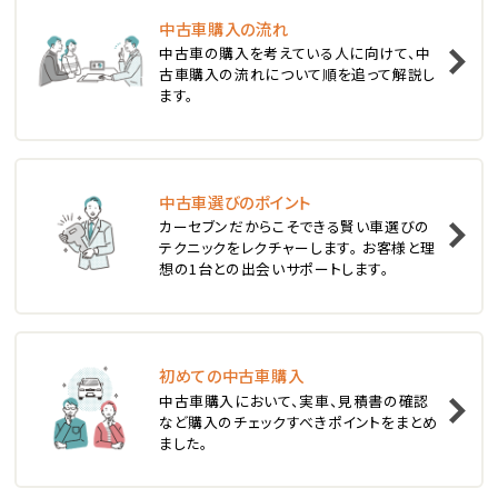
中古車購入の流れ
1
中古車の購入を考えている人に向けて、中
位
古車購入の流れについて順を追って解説し
ます。
スバル
レヴォーグ
中古車選びのポイント
2
位
カーセブンだからこそできる賢い車選びの
テクニックをレクチャーします。 お客様と理
スバル
想の1台との出会いサポートします。
レガシィツーリングワゴン
3
位
初めての中古車購入
中古車購入において、実車、見積書の確認
トヨタ
など購入のチェックすべきポイントをまとめ
カローラフィールダー
ました。