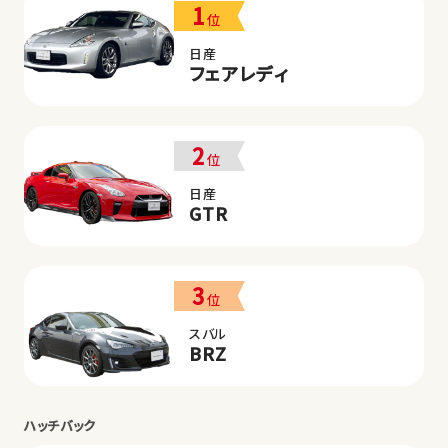
1
位
日産
フェアレディ
2
位
日産
GTR
3
位
スバル
BRZ
ハッチバック