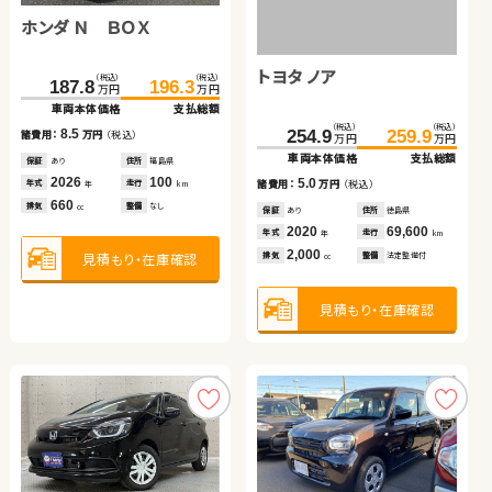
ホンダ Ｎ ＢＯＸ
トヨタ アルファード
日産 セレナ
トヨタ ヴェルファイア
スズキ スイフト
トヨタ ノア
（税込）
（税込）
（税込）
（税込）
（税込）
（税込）
（税込）
（税込）
（税込）
（税込）
187.8
311.8
74.9
196.3
322.7
93.6
779.7
160.5
797.0
169.7
万円
万円
万円
万円
万円
万円
万円
万円
万円
万円
車両本体価格
車両本体価格
車両本体価格
支払総額
支払総額
支払総額
車両本体価格
車両本体価格
支払総額
支払総額
（税込）
（税込）
8.5
10.9
18.7
17.3
9.2
254.9
259.9
諸費用：
諸費用：
諸費用：
万円
万円
万円
（税込）
（税込）
（税込）
諸費用：
諸費用：
万円
万円
（税込）
（税込）
万円
万円
車両本体価格
支払総額
保証
保証
保証
あり
あり
あり
住所
住所
住所
福島県
青森県
岩手県
保証
保証
なし
あり
住所
住所
岡山県
茨城県
2026
2019
2011
100
89,000
54,200
2024
2020
3,900
68,800
5.0
年式
年式
年式
走行
走行
走行
年式
年式
走行
走行
諸費用：
万円
（税込）
年
年
年
km
km
km
年
年
km
km
660
2,500
2,000
2,400
1,400
排気
排気
排気
整備
整備
整備
なし
法定整備付
法定整備付
排気
排気
整備
整備
法定整備付
法定整備付
cc
cc
cc
cc
cc
保証
あり
住所
徳島県
2020
69,600
年式
走行
年
km
2,000
見積もり・在庫確認
見積もり・在庫確認
見積もり・在庫確認
見積もり・在庫確認
見積もり・在庫確認
排気
整備
法定整備付
cc
見積もり・在庫確認