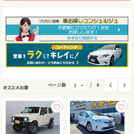
ページ数
/
4
オススメの車