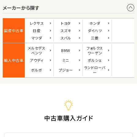
メーカーから探す
1
位
ダイハツ
レクサス
トヨタ
ホンダ
コペン
国産中古車
日産
スズキ
ダイハツ
マツダ
スバル
三菱
メルセデス
フォルクス
BMW
2
ベンツ
ワーゲン
位
輸入中古車
アウディ
ミニ
ポルシェ
マツダ
ランド
ローバ
ボルボ
プジョー
ロードスター
ー
3
位
ホンダ
S660
中古車購入ガイド
ステーションワゴン