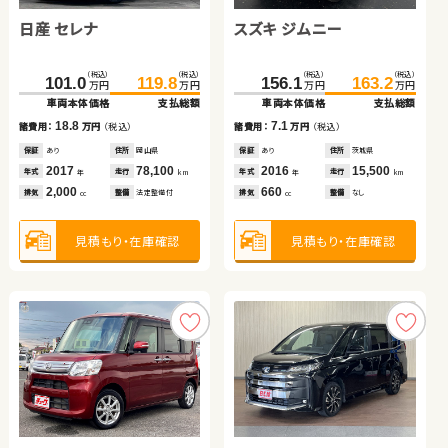
日産 セレナ
スズキ ジムニー
（税込）
（税込）
（税込）
（税込）
（税込）
（税込）
（税込）
（税込）
205.0
220.3
128.3
138.0
81.6
89.5
40.8
49.8
万円
万円
万円
万円
万円
万円
万円
万円
車両本体価格
支払総額
車両本体価格
支払総額
車両本体価格
支払総額
車両本体価格
支払総額
（税込）
（税込）
（税込）
（税込）
15.3
9.7
7.9
9.0
101.0
119.8
156.1
163.2
諸費用：
万円
（税込）
諸費用：
万円
（税込）
諸費用：
万円
（税込）
諸費用：
万円
（税込）
万円
万円
万円
万円
車両本体価格
支払総額
車両本体価格
支払総額
保証
あり
住所
千葉県
保証
あり
住所
群馬県
保証
あり
住所
埼玉県
保証
あり
住所
北海道
2017
60,300
2014
27,100
2021
10,500
2013
75,300
18.8
7.1
年式
走行
年式
走行
諸費用：
万円
（税込）
諸費用：
万円
（税込）
年式
走行
年式
走行
年
km
年
km
年
km
年
km
2,000
2,000
660
660
排気
整備
法定整備付
排気
整備
なし
排気
整備
なし
排気
整備
法定整備付
cc
cc
cc
cc
保証
あり
住所
岡山県
保証
あり
住所
茨城県
2017
78,100
2016
15,500
年式
走行
年式
走行
年
km
年
km
2,000
660
見積もり・在庫確認
見積もり・在庫確認
見積もり・在庫確認
見積もり・在庫確認
排気
整備
法定整備付
排気
整備
なし
cc
cc
見積もり・在庫確認
見積もり・在庫確認
スバル フォレスター
スバル フォレスター ハイ
スズキ アルト ＨＢ
ブリッド