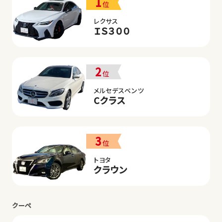
1
位
レクサス
ＩＳ３００
2
位
メルセデスベンツ
Cクラス
3
位
トヨタ
クラウン
クーペ