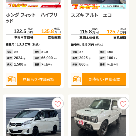
スズキ スイフト
トヨタ ルーミー
ダイハツ ムーヴ
日産 エクストレイル
ホンダ フィット ハイブリ
スズキ アルト エコ
（税込）
（税込）
（税込）
（税込）
（税込）
（税込）
（税込）
（税込）
50.3
60.8
136.0
191.5
153.8
199.9
102.6
108.5
万円
万円
万円
万円
万円
万円
万円
万円
ッド
車両本体価格
支払総額
車両本体価格
車両本体価格
支払総額
支払総額
車両本体価格
支払総額
（税込）
（税込）
（税込）
（税込）
10.5
17.8
8.4
122.5
135.8
5.9
115.8
125.7
諸費用：
万円
（税込）
諸費用：
諸費用：
万円
万円
（税込）
（税込）
諸費用：
万円
（税込）
万円
万円
万円
万円
車両本体価格
支払総額
車両本体価格
支払総額
保証
なし
住所
千葉県
保証
保証
なし
あり
住所
住所
福島県
岩手県
保証
あり
住所
岩手県
2013
58,600
2021
2025
20,800
100
2014
76,100
13.3
9.9
諸費用：
万円
（税込）
年式
走行
年式
年式
走行
走行
諸費用：
万円
（税込）
年式
走行
年
km
年
年
km
km
年
km
1,200
1,000
660
2,000
排気
整備
法定整備付
排気
排気
整備
整備
法定整備付
法定整備付
排気
整備
法定整備付
cc
cc
cc
cc
保証
あり
住所
埼玉県
保証
あり
住所
茨城県
2024
66,900
2025
100
年式
走行
年式
走行
年
km
年
km
1,500
660
見積もり・在庫確認
見積もり・在庫確認
見積もり・在庫確認
排気
整備
法定整備付
見積もり・在庫確認
排気
整備
法定整備付
cc
cc
見積もり・在庫確認
見積もり・在庫確認
トヨタ ヴォクシー
トヨタ ヴォクシー
スズキ ワゴンＲ
ダイハツ ムーヴ