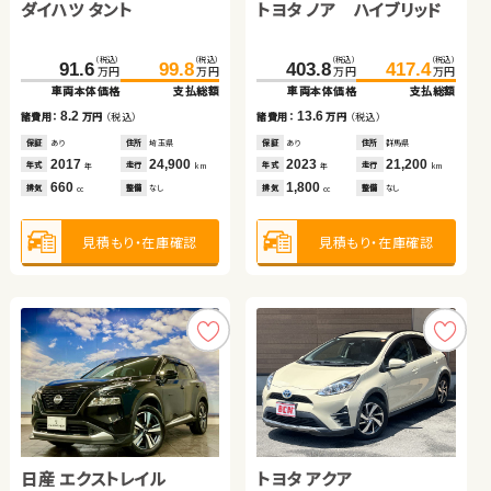
ダイハツ タント
トヨタ ノア ハイブリッド
ダイハツ タント
（税込）
（税込）
（税込）
（税込）
（税込）
（税込）
203.9
219.8
263.8
277.3
67.6
75.6
万円
万円
万円
万円
万円
万円
車両本体価格
支払総額
車両本体価格
支払総額
車両本体価格
支払総額
（税込）
（税込）
（税込）
（税込）
（税込）
（税込）
15.9
13.5
8.0
91.6
99.8
403.8
76.6
417.4
85.7
諸費用：
万円
（税込）
諸費用：
万円
（税込）
諸費用：
万円
（税込）
万円
万円
万円
万円
万円
万円
車両本体価格
支払総額
車両本体価格
車両本体価格
支払総額
支払総額
保証
あり
住所
埼玉県
保証
あり
住所
埼玉県
保証
あり
住所
群馬県
2019
48,300
2019
29,100
2018
41,600
8.2
13.6
9.1
年式
走行
諸費用：
万円
（税込）
諸費用：
諸費用：
万円
万円
（税込）
（税込）
年式
走行
年式
走行
年
km
年
km
年
km
2,500
2,000
660
排気
整備
法定整備付
排気
整備
なし
排気
整備
なし
cc
cc
cc
保証
あり
住所
埼玉県
保証
保証
あり
あり
住所
住所
群馬県
埼玉県
2017
24,900
2023
2018
21,200
56,200
年式
走行
年式
年式
走行
走行
年
km
年
年
km
km
660
1,800
660
見積もり・在庫確認
見積もり・在庫確認
見積もり・在庫確認
排気
整備
なし
排気
排気
整備
整備
なし
法定整備付
cc
cc
cc
見積もり・在庫確認
見積もり・在庫確認
見積もり・在庫確認
トヨタ ルーミー
日産 エクストレイル
スズキ ワゴンＲ
トヨタ アクア
ホンダ フィット
ホンダ フリード
（税込）
（税込）
114.0
125.7
万円
万円