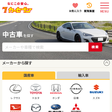
お気に入り
閲覧履歴
MENU
中古車
を探す
検索
メーカーから探す
国産車
輸入車
レクサス
トヨタ
ホンダ
日産
スズキ