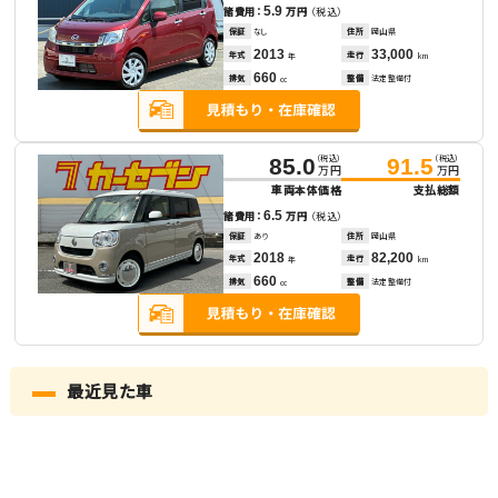
5.9
諸費用：
万円
（税込）
保証
なし
住所
岡山県
2013
33,000
年式
走行
年
km
660
排気
整備
法定整備付
cc
（税込）
（税込）
85.0
91.5
万円
万円
車両本体価格
支払総額
6.5
諸費用：
万円
（税込）
保証
あり
住所
岡山県
2018
82,200
年式
走行
年
km
660
排気
整備
法定整備付
cc
最近見た車