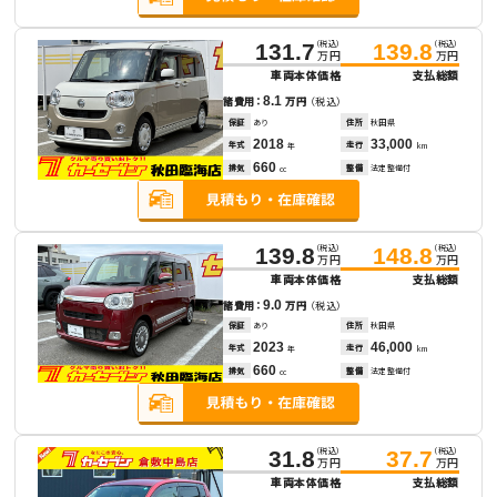
（税込）
（税込）
131.7
139.8
万円
万円
車両本体価格
支払総額
8.1
諸費用：
万円
（税込）
保証
あり
住所
秋田県
2018
33,000
年式
走行
年
km
660
排気
整備
法定整備付
cc
（税込）
（税込）
139.8
148.8
万円
万円
車両本体価格
支払総額
9.0
諸費用：
万円
（税込）
保証
あり
住所
秋田県
2023
46,000
年式
走行
年
km
660
排気
整備
法定整備付
cc
（税込）
（税込）
31.8
37.7
万円
万円
車両本体価格
支払総額