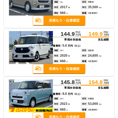
保証
なし
住所
鳥取県
2017
35,500
年式
走行
年
km
660
排気
整備
法定整備付
cc
（税込）
（税込）
144.9
149.9
万円
万円
車両本体価格
支払総額
5.0
諸費用：
万円
（税込）
保証
あり
住所
徳島県
2020
24,600
年式
走行
年
km
660
排気
整備
法定整備付
cc
（税込）
（税込）
145.8
154.8
万円
万円
車両本体価格
支払総額
9.0
諸費用：
万円
（税込）
保証
あり
住所
秋田県
2023
53,000
年式
走行
年
km
660
排気
整備
法定整備付
cc