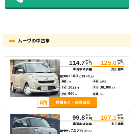
ムーヴの中古車
（税込）
（税込）
114.7
125.0
万円
万円
車両本体価格
支払総額
10.3
諸費用：
万円
（税込）
保証
なし
住所
宮城県
2022
38,300
年式
走行
年
km
660
排気
整備
なし
cc
（税込）
（税込）
99.8
107.1
万円
万円
車両本体価格
支払総額
7.3
諸費用：
万円
（税込）