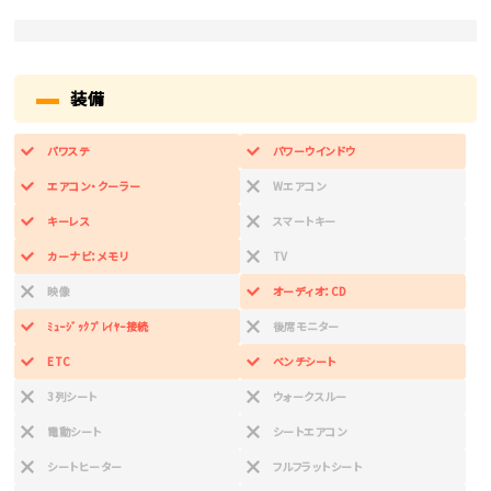
装備
パワステ
パワーウインドウ
エアコン・クーラー
Wエアコン
キーレス
スマートキー
カーナビ：メモリ
TV
映像
オーディオ：CD
ﾐｭｰｼﾞｯｸﾌﾟﾚｲﾔｰ接続
後席モニター
ETC
ベンチシート
3列シート
ウォークスルー
電動シート
シートエアコン
シートヒーター
フルフラットシート