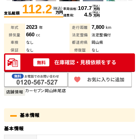
112.2
（税込）
107.7
（税込）
車両価格
万円
万円
支払総額
（税込）
4.5
諸費用
万円
2023
7,800
年式
年
走行距離
km
660
排気量
cc
法定整備
法定整備付
車検
なし
都道府県
岡山県
保証
なし
修復歴
なし
カーセブン岡山妹尾店
店舗情報
基本情報
基本情報