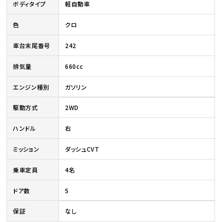
ボディタイプ
軽自動車
色
クロ
車台末尾番号
242
排気量
660cc
エンジン種別
ガソリン
駆動方式
2WD
ハンドル
右
ミッション
ダッシュCVT
乗車定員
4名
ドア数
5
保証
なし