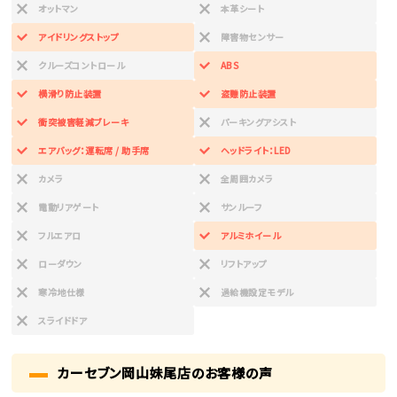
オットマン
本革シート
アイドリングストップ
障害物センサー
クルーズコントロール
ABS
横滑り防止装置
盗難防止装置
衝突被害軽減ブレーキ
パーキングアシスト
エアバッグ：運転席 / 助手席
ヘッドライト：LED
カメラ
全周囲カメラ
電動リアゲート
サンルーフ
フルエアロ
アルミホイール
ローダウン
リフトアップ
寒冷地仕様
過給機設定モデル
スライドドア
カーセブン岡山妹尾店のお客様の声