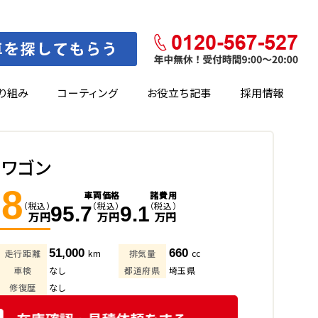
り組み
コーティング
お役立ち記事
採用情報
イワゴン
.8
車両価格
諸費用
（税込）
（税込）
（税込）
95.7
9.1
万円
万円
万円
51,000
660
走行距離
km
排気量
cc
車検
なし
都道府県
埼玉県
修復歴
なし