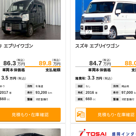
キ エブリイワゴン
スズキ エブリイワゴン
（税込）
（税込）
（税込）
86.3
89.8
84.7
88.
万円
万円
万円
車両本体価格
支払総額
車両本体価格
支
3.5
3.3
：
万円
（税込）
諸費用：
万円
（税込）
あり
住所
北海道
保証
なし
住所
岡山県
2017
93,200
2016
97,000
走行
年式
走行
年
km
年
660
660
整備
法定整備付
排気
整備
法定整備付
cc
cc
見積もり・在庫確認
見積もり・在庫確認