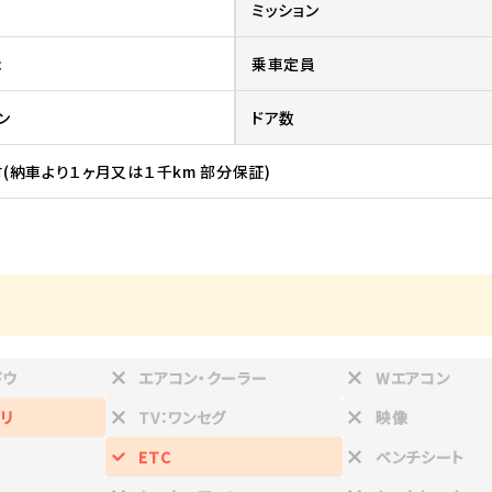
ミッション
c
乗車定員
ン
ドア数
(納車より１ヶ月又は１千km 部分保証)
ドウ
エアコン・クーラー
Wエアコン
リ
TV：ワンセグ
映像
ETC
ベンチシート