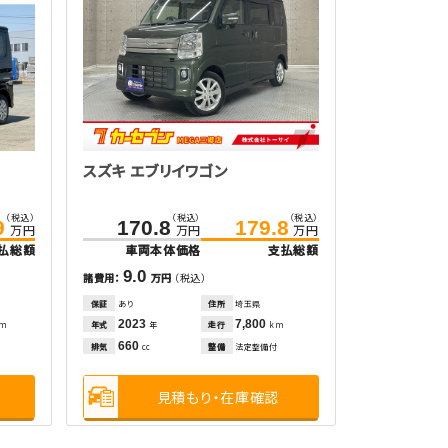
スズキ エブリイワゴン
（税込）
（税込）
（税込）
9
170.8
179.8
万円
万円
万円
払総額
車両本体価格
支払総額
9.0
諸費用：
万円
（税込）
保証
あり
住所
埼玉県
2023
7,800
年式
走行
km
年
km
660
排気
整備
法定整備付
cc
見積もり・在庫確認