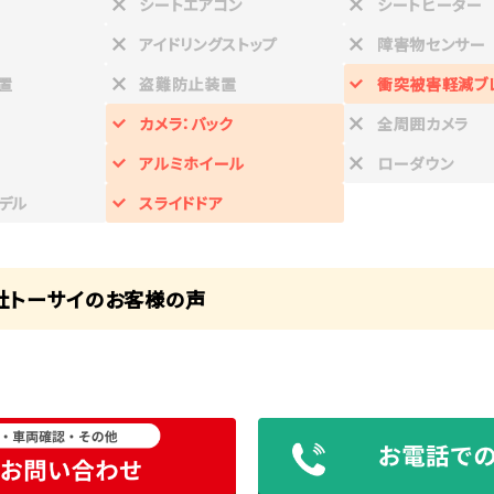
シートエアコン
シートヒーター
アイドリングストップ
障害物センサー
置
盗難防止装置
衝突被害軽減ブ
カメラ：バック
全周囲カメラ
アルミホイール
ローダウン
デル
スライドドア
社トーサイのお客様の声