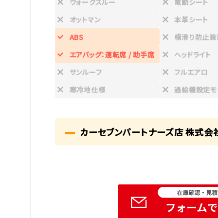
ウォークスルー
電動シート
オットマン
本革シート
ABS
横滑り防止装
エアバッグ：運転席 / 助手席
ヘッドライト
サンルーフ
フルエアロ
寒冷地仕様
過給機設定モ
カーセブンパートナーズ店 株式会