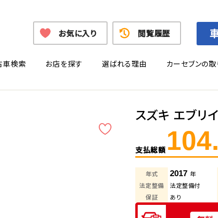
お気に入り
閲覧履歴
古車検索
お店を探す
選ばれる理由
カーセブンの取
スズキ エブリ
104
支払総額
2017
年式
年
法定整備
法定整備付
保証
あり