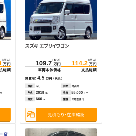
スズキ エブリイワゴン
（税込）
（税込）
（税込）
0
109.7
114.2
万円
万円
万円
払総額
車両本体価格
支払総額
4.5
諸費用：
万円
（税込）
保証
なし
住所
岡山県
2019
55,000
年式
走行
km
年
km
660
排気
整備
法定整備付
cc
見積もり・在庫確認