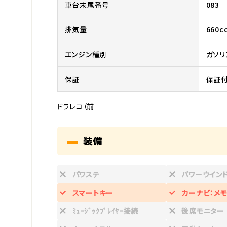
車台末尾番号
083
排気量
660c
エンジン種別
ガソリ
保証
保証付
ドラレコ（前
装備
パワステ
パワーウイン
スマートキー
カーナビ：メモ
ﾐｭｰｼﾞｯｸﾌﾟﾚｲﾔｰ接続
後席モニター