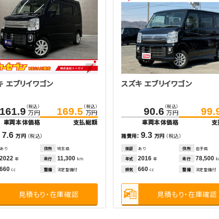
キ エブリイワゴン
スズキ エブリイワゴン
（税込）
（税込）
（税込）
161.9
169.5
90.6
99.
万円
万円
万円
車両本体価格
支払総額
車両本体価格
支
7.6
9.3
：
万円
（税込）
諸費用：
万円
（税込）
あり
住所
埼玉県
保証
あり
住所
岩手県
2022
11,300
2016
78,500
走行
年式
走行
年
km
年
660
660
整備
法定整備付
排気
整備
法定整備付
cc
cc
見積もり・在庫確認
見積もり・在庫確認