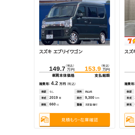
スズキ エブリイワゴン
スズ
（税込）
（税込）
149.7
153.9
万円
万円
車両本体価格
支払総額
4.2
諸費用：
万円
（税込）
諸費用
保証
なし
住所
岡山県
保証
2019
9,300
年式
走行
年式
年
km
660
排気
整備
法定整備付
排気
cc
見積もり・在庫確認