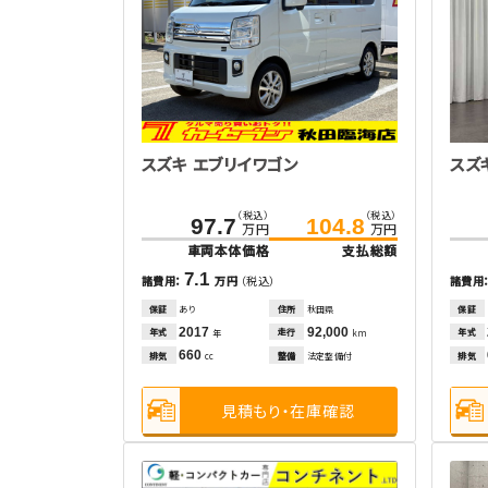
スズキ エブリイワゴン
スズ
（税込）
（税込）
97.7
104.8
万円
万円
車両本体価格
支払総額
7.1
諸費用：
万円
（税込）
諸費用
保証
あり
住所
秋田県
保証
2017
92,000
年式
走行
年式
年
km
660
排気
整備
法定整備付
排気
cc
見積もり・在庫確認