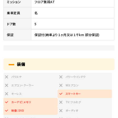
ミッション
フロア無段AT
乗車定員
名
ドア数
5
保証
保証付(納車より１ヶ月又は１千km 部分保証)
装備
パワステ
パワーウインドウ
エアコン・クーラー
Wエアコン
キーレス
スマートキー
カーナビ：メモリ
TV：フルセグ
映像：DVD
オーディオ