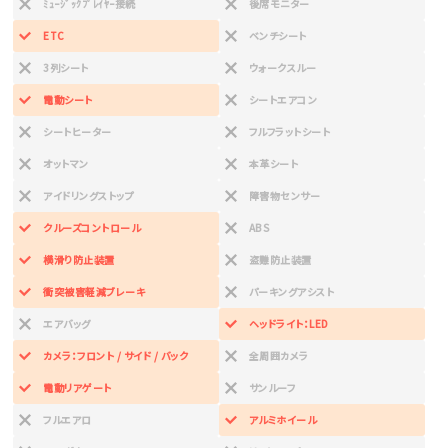
ﾐｭｰｼﾞｯｸﾌﾟﾚｲﾔｰ接続
後席モニター
ETC
ベンチシート
3列シート
ウォークスルー
電動シート
シートエアコン
シートヒーター
フルフラットシート
オットマン
本革シート
アイドリングストップ
障害物センサー
クルーズコントロール
ABS
横滑り防止装置
盗難防止装置
衝突被害軽減ブレーキ
パーキングアシスト
エアバッグ
ヘッドライト：LED
カメラ：フロント / サイド / バック
全周囲カメラ
電動リアゲート
サンルーフ
フルエアロ
アルミホイール