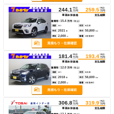
（税込）
（税込）
244.1
259.5
万円
万円
車両本体価格
支払総額
15.4
諸費用：
万円
（税込）
保証
あり
住所
埼玉県
2021
50,800
年式
走行
年
km
2,000
排気
整備
法定整備付
cc
（税込）
（税込）
181.4
193.4
万円
万円
車両本体価格
支払総額
12.0
諸費用：
万円
（税込）
保証
あり
住所
埼玉県
2018
56,600
年式
走行
年
km
2,000
排気
整備
法定整備付
cc
（税込）
（税込）
306.8
319.9
万円
万円
車両本体価格
支払総額
13.1