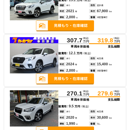
諸費用：
万円
（税込）
保証
あり
住所
岩手県
2021
67,900
年式
走行
年
km
2,000
排気
整備
法定整備付
cc
（税込）
（税込）
307.7
319.8
万円
万円
車両本体価格
支払総額
12.1
諸費用：
万円
（税込）
保証
あり
住所
埼玉県
2024
15,400
年式
走行
年
km
2,000
排気
整備
法定整備付
cc
（税込）
（税込）
270.1
279.6
万円
万円
車両本体価格
支払総額
9.5
諸費用：
万円
（税込）
保証
あり
住所
埼玉県
2020
30,600
年式
走行
年
km
1,990
排気
整備
なし
cc