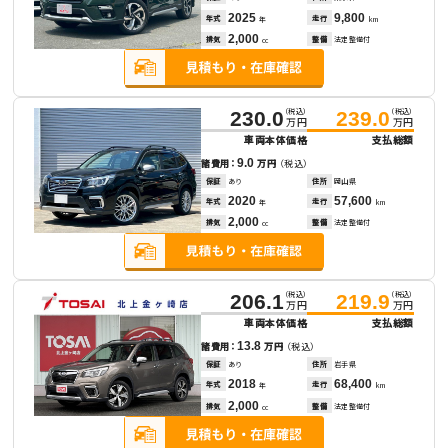
2025
9,800
年式
走行
年
km
2,000
排気
整備
法定整備付
cc
（税込）
（税込）
230.0
239.0
万円
万円
車両本体価格
支払総額
9.0
諸費用：
万円
（税込）
保証
あり
住所
岡山県
2020
57,600
年式
走行
年
km
2,000
排気
整備
法定整備付
cc
（税込）
（税込）
206.1
219.9
万円
万円
車両本体価格
支払総額
13.8
諸費用：
万円
（税込）
保証
あり
住所
岩手県
2018
68,400
年式
走行
年
km
2,000
排気
整備
法定整備付
cc