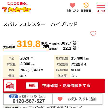
お気に入り
閲覧履歴
MENU
スバル フォレスター ハイブリッド
319.8
（税込）
307.7
（税込）
車両価格
万円
万円
支払総額
（税込）
12.1
諸費用
万円
2024
15,400
年式
年
走行距離
km
2,000
排気量
cc
法定整備
法定整備付
車検
2027(R9)年11月
都道府県
埼玉県
保証
あり
修復歴
なし
カーセブンパートナーズ店 株式会社トーサイ