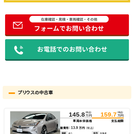
プリウスの中古車
（税込）
（税込）
145.8
159.7
万円
万円
車両本体価格
支払総額
13.9
諸費用：
万円
（税込）
保証
あり
住所
北海道