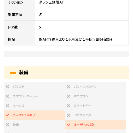
ミッション
ダッシュ無段AT
乗車定員
名
ドア数
5
保証
保証付(納車より１ヶ月又は１千km 部分保証)
装備
パワステ
パワーウインドウ
エアコン・クーラー
Wエアコン
キーレス
スマートキー
カーナビ：メモリ
TV：フルセグ
映像
オーディオ：CD