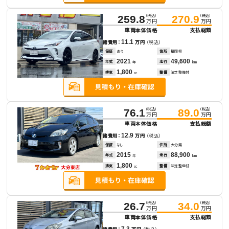
（税込）
（税込）
259.8
270.9
万円
万円
車両本体価格
支払総額
11.1
諸費用：
万円
（税込）
保証
あり
住所
福岡県
2021
49,600
年式
走行
年
km
1,800
排気
整備
法定整備付
cc
（税込）
（税込）
76.1
89.0
万円
万円
車両本体価格
支払総額
12.9
諸費用：
万円
（税込）
保証
なし
住所
大分県
2015
88,900
年式
走行
年
km
1,800
排気
整備
法定整備付
cc
（税込）
（税込）
26.7
34.0
万円
万円
車両本体価格
支払総額