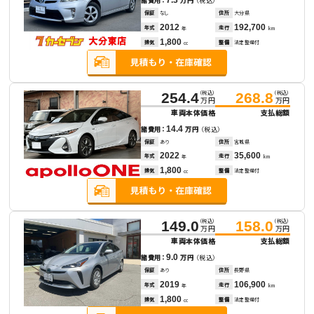
7.3
諸費用：
万円
（税込）
保証
なし
住所
大分県
2012
192,700
年式
走行
年
km
1,800
排気
整備
法定整備付
cc
（税込）
（税込）
254.4
268.8
万円
万円
車両本体価格
支払総額
14.4
諸費用：
万円
（税込）
保証
あり
住所
宮城県
2022
35,600
年式
走行
年
km
1,800
排気
整備
法定整備付
cc
（税込）
（税込）
149.0
158.0
万円
万円
車両本体価格
支払総額
9.0
諸費用：
万円
（税込）
保証
あり
住所
長野県
2019
106,900
年式
走行
年
km
1,800
排気
整備
法定整備付
cc