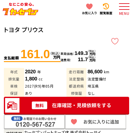
お気に入り
閲覧履歴
MENU
トヨタ プリウス
161.0
（税込）
149.3
（税込）
車両価格
万円
万円
支払総額
（税込）
11.7
諸費用
万円
2020
86,600
年式
年
走行距離
km
1,800
排気量
cc
法定整備
法定整備付
車検
2027(R9)年05月
都道府県
埼玉県
保証
あり
修復歴
なし
カーセブンパートナーズ店 株式会社トーサイ