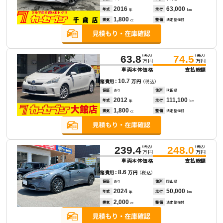
2016
63,000
年式
走行
年
km
1,800
排気
整備
法定整備付
cc
（税込）
（税込）
63.8
74.5
万円
万円
車両本体価格
支払総額
10.7
諸費用：
万円
（税込）
保証
あり
住所
秋田県
2012
111,100
年式
走行
年
km
1,800
排気
整備
法定整備付
cc
（税込）
（税込）
239.4
248.0
万円
万円
車両本体価格
支払総額
8.6
諸費用：
万円
（税込）
保証
あり
住所
岡山県
2024
50,000
年式
走行
年
km
2,000
排気
整備
法定整備付
cc