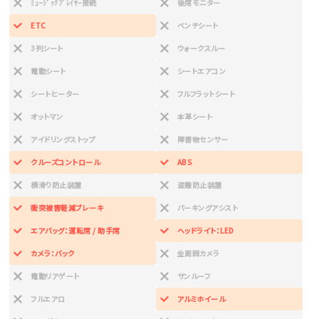
ﾐｭｰｼﾞｯｸﾌﾟﾚｲﾔｰ接続
後席モニター
ETC
ベンチシート
3列シート
ウォークスルー
電動シート
シートエアコン
シートヒーター
フルフラットシート
オットマン
本革シート
アイドリングストップ
障害物センサー
クルーズコントロール
ABS
横滑り防止装置
盗難防止装置
衝突被害軽減ブレーキ
パーキングアシスト
エアバッグ：運転席 / 助手席
ヘッドライト：LED
カメラ：バック
全周囲カメラ
電動リアゲート
サンルーフ
フルエアロ
アルミホイール