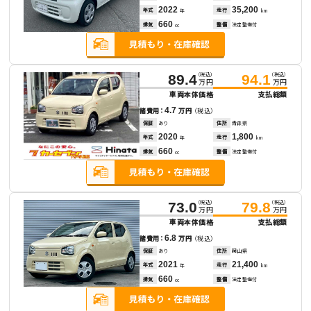
2022
35,200
年式
走行
年
km
660
排気
整備
法定整備付
cc
（税込）
（税込）
89.4
94.1
万円
万円
車両本体価格
支払総額
4.7
諸費用：
万円
（税込）
保証
あり
住所
青森県
2020
1,800
年式
走行
年
km
660
排気
整備
法定整備付
cc
（税込）
（税込）
73.0
79.8
万円
万円
車両本体価格
支払総額
6.8
諸費用：
万円
（税込）
保証
あり
住所
岡山県
2021
21,400
年式
走行
年
km
660
排気
整備
法定整備付
cc