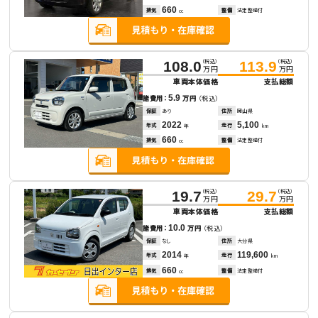
660
排気
整備
法定整備付
cc
（税込）
（税込）
108.0
113.9
万円
万円
車両本体価格
支払総額
5.9
諸費用：
万円
（税込）
保証
あり
住所
岡山県
2022
5,100
年式
走行
年
km
660
排気
整備
法定整備付
cc
（税込）
（税込）
19.7
29.7
万円
万円
車両本体価格
支払総額
10.0
諸費用：
万円
（税込）
保証
なし
住所
大分県
2014
119,600
年式
走行
年
km
660
排気
整備
法定整備付
cc