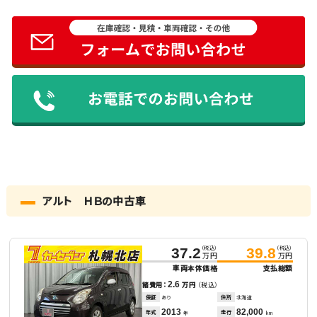
アルト ＨＢの中古車
（税込）
（税込）
37.2
39.8
万円
万円
車両本体価格
支払総額
2.6
諸費用：
万円
（税込）
保証
あり
住所
北海道
2013
82,000
年式
走行
年
km