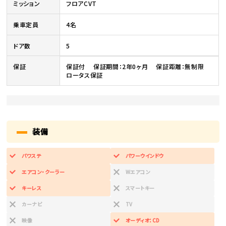
ミッション
フロアCVT
乗車定員
4名
ドア数
5
保証
保証付 保証期間：2年0ヶ月 保証距離：無制限
ロータス保証
装備
パワステ
パワーウインドウ
エアコン・クーラー
Wエアコン
キーレス
スマートキー
カーナビ
TV
映像
オーディオ：CD