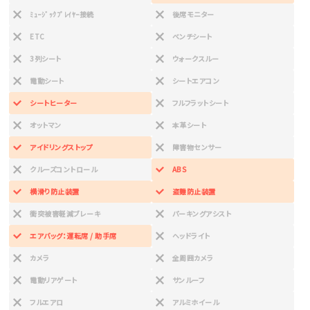
ﾐｭｰｼﾞｯｸﾌﾟﾚｲﾔｰ接続
後席モニター
ETC
ベンチシート
3列シート
ウォークスルー
電動シート
シートエアコン
シートヒーター
フルフラットシート
オットマン
本革シート
アイドリングストップ
障害物センサー
クルーズコントロール
ABS
横滑り防止装置
盗難防止装置
衝突被害軽減ブレーキ
パーキングアシスト
エアバッグ：運転席 / 助手席
ヘッドライト
カメラ
全周囲カメラ
電動リアゲート
サンルーフ
フルエアロ
アルミホイール