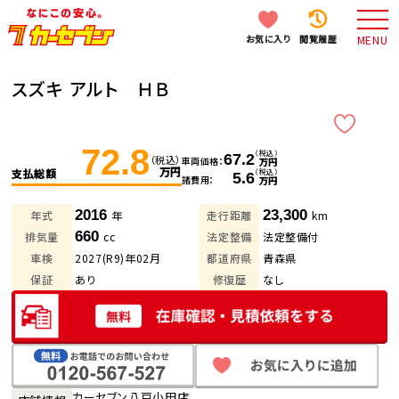
お気に入り
閲覧履歴
MENU
スズキ アルト ＨＢ
72.8
（税込）
67.2
（税込）
車両価格
万円
万円
支払総額
（税込）
5.6
諸費用
万円
2016
23,300
年式
年
走行距離
km
660
排気量
cc
法定整備
法定整備付
車検
2027(R9)年02月
都道府県
青森県
保証
あり
修復歴
なし
カーセブン八戸小田店