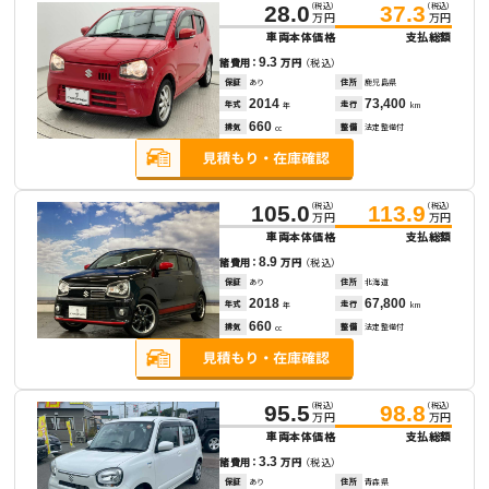
（税込）
（税込）
28.0
37.3
万円
万円
車両本体価格
支払総額
9.3
諸費用：
万円
（税込）
保証
あり
住所
鹿児島県
2014
73,400
年式
走行
年
km
660
排気
整備
法定整備付
cc
（税込）
（税込）
105.0
113.9
万円
万円
車両本体価格
支払総額
8.9
諸費用：
万円
（税込）
保証
あり
住所
北海道
2018
67,800
年式
走行
年
km
660
排気
整備
法定整備付
cc
（税込）
（税込）
95.5
98.8
万円
万円
車両本体価格
支払総額
3.3
諸費用：
万円
（税込）
保証
あり
住所
青森県