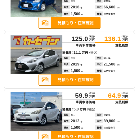
保証
あり
住所
岐阜県
2016
66,600
年式
走行
年
km
1,500
排気
整備
法定整備付
cc
（税込）
（税込）
125.0
136.1
万円
万円
車両本体価格
支払総額
11.1
諸費用：
万円
（税込）
保証
あり
住所
岡山県
2019
21,500
年式
走行
年
km
1,500
排気
整備
法定整備付
cc
（税込）
（税込）
59.9
64.9
万円
万円
車両本体価格
支払総額
5.0
諸費用：
万円
（税込）
保証
なし
住所
徳島県
2012
89,800
年式
走行
年
km
1,500
排気
整備
法定整備付
cc