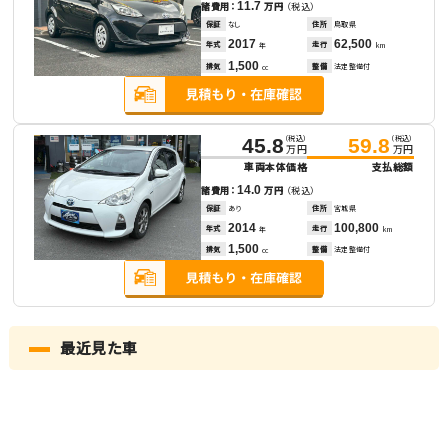
11.7
諸費用：
万円
（税込）
保証
なし
住所
鳥取県
2017
62,500
年式
走行
年
km
1,500
排気
整備
法定整備付
cc
（税込）
（税込）
45.8
59.8
万円
万円
車両本体価格
支払総額
14.0
諸費用：
万円
（税込）
保証
あり
住所
宮城県
2014
100,800
年式
走行
年
km
1,500
排気
整備
法定整備付
cc
最近見た車