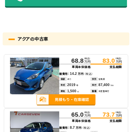
アクアの中古車
（税込）
（税込）
68.8
83.0
万円
万円
車両本体価格
支払総額
14.2
諸費用：
万円
（税込）
保証
あり
住所
宮城県
2019
87,400
年式
走行
年
km
1,500
排気
整備
法定整備付
cc
（税込）
（税込）
65.0
73.7
万円
万円
車両本体価格
支払総額
8.7
諸費用：
万円
（税込）