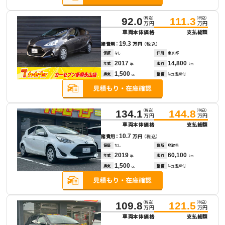
（税込）
（税込）
92.0
111.3
万円
万円
車両本体価格
支払総額
19.3
諸費用：
万円
（税込）
保証
なし
住所
東京都
2017
14,800
年式
走行
年
km
1,500
排気
整備
法定整備付
cc
（税込）
（税込）
134.1
144.8
万円
万円
車両本体価格
支払総額
10.7
諸費用：
万円
（税込）
保証
なし
住所
鳥取県
2019
60,100
年式
走行
年
km
1,500
排気
整備
法定整備付
cc
（税込）
（税込）
109.8
121.5
万円
万円
車両本体価格
支払総額