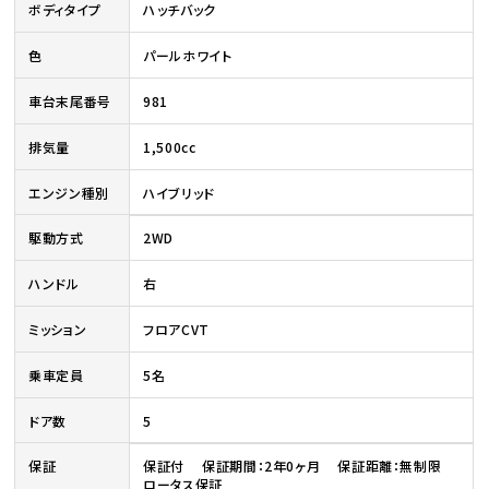
ボディタイプ
ハッチバック
色
パールホワイト
車台末尾番号
981
排気量
1,500cc
エンジン種別
ハイブリッド
駆動方式
2WD
ハンドル
右
ミッション
フロアCVT
乗車定員
5名
ドア数
5
保証
保証付 保証期間：2年0ヶ月 保証距離：無制限
ロータス保証