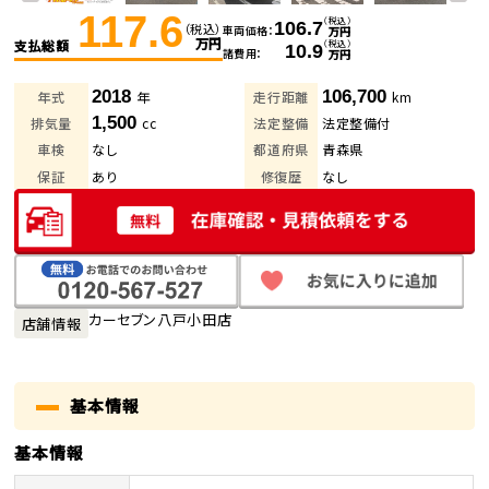
117.6
（税込）
106.7
（税込）
車両価格
万円
万円
支払総額
（税込）
10.9
諸費用
万円
2018
106,700
年式
年
走行距離
km
1,500
排気量
cc
法定整備
法定整備付
車検
なし
都道府県
青森県
保証
あり
修復歴
なし
カーセブン八戸小田店
店舗情報
基本情報
基本情報