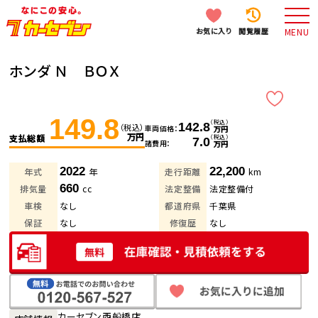
お気に入り
閲覧履歴
MENU
ホンダ Ｎ ＢＯＸ
149.8
（税込）
142.8
（税込）
車両価格
万円
万円
支払総額
（税込）
7.0
諸費用
万円
2022
22,200
年式
年
走行距離
km
660
排気量
cc
法定整備
法定整備付
車検
なし
都道府県
千葉県
保証
なし
修復歴
なし
カーセブン西船橋店