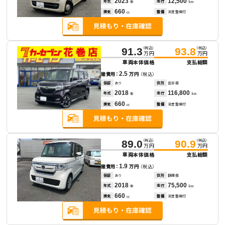
2023
12,500
年式
走行
年
km
660
排気
整備
法定整備付
cc
（税込）
（税込）
91.3
93.8
万円
万円
車両本体価格
支払総額
2.5
諸費用：
万円
（税込）
保証
あり
住所
岩手県
2018
116,800
年式
走行
年
km
660
排気
整備
法定整備付
cc
（税込）
（税込）
89.0
90.9
万円
万円
車両本体価格
支払総額
1.9
諸費用：
万円
（税込）
保証
あり
住所
静岡県
2018
75,500
年式
走行
年
km
660
排気
整備
法定整備付
cc