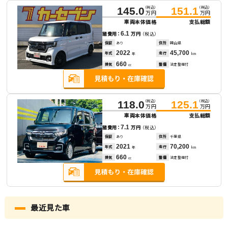
（税込）
（税込）
145.0
151.1
万円
万円
車両本体価格
支払総額
6.1
諸費用：
万円
（税込）
保証
あり
住所
岡山県
2022
45,700
年式
走行
年
km
660
排気
整備
法定整備付
cc
（税込）
（税込）
118.0
125.1
万円
万円
車両本体価格
支払総額
7.1
諸費用：
万円
（税込）
保証
あり
住所
千葉県
2021
70,200
年式
走行
年
km
660
排気
整備
法定整備付
cc
最近見た車