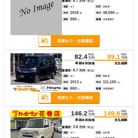
8.7
諸費用：
万円
（税込）
保証
あり
住所
宮城県
2018
48,500
年式
走行
年
km
660
排気
整備
法定整備付
cc
（税込）
（税込）
82.4
89.1
万円
万円
車両本体価格
支払総額
6.7
諸費用：
万円
（税込）
保証
あり
住所
青森県
2013
111,100
年式
走行
年
km
660
排気
整備
法定整備付
cc
（税込）
（税込）
146.2
149.8
万円
万円
車両本体価格
支払総額
3.6
諸費用：
万円
（税込）
保証
あり
住所
岩手県