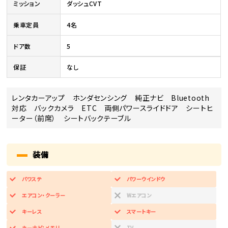
ミッション
ダッシュCVT
乗車定員
4名
ドア数
5
保証
なし
レンタカーアップ ホンダセンシング 純正ナビ Bluetooth
対応 バックカメラ ETC 両側パワースライドドア シートヒ
ーター（前席） シートバックテーブル
装備
パワステ
パワーウインドウ
エアコン・クーラー
Wエアコン
キーレス
スマートキー
カーナビ：メモリ
TV