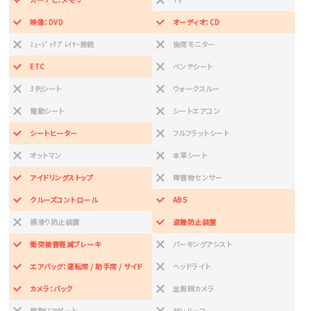
映像：DVD
オーディオ：CD
ﾐｭｰｼﾞｯｸﾌﾟﾚｲﾔｰ接続
後席モニター
ETC
ベンチシート
3列シート
ウォークスルー
電動シート
シートエアコン
シートヒーター
フルフラットシート
オットマン
本革シート
アイドリングストップ
障害物センサー
クルーズコントロール
ABS
横滑り防止装置
盗難防止装置
衝突被害軽減ブレーキ
パーキングアシスト
エアバッグ：運転席 / 助手席 / サイド
ヘッドライト
カメラ：バック
全周囲カメラ
電動リアゲート
サンルーフ