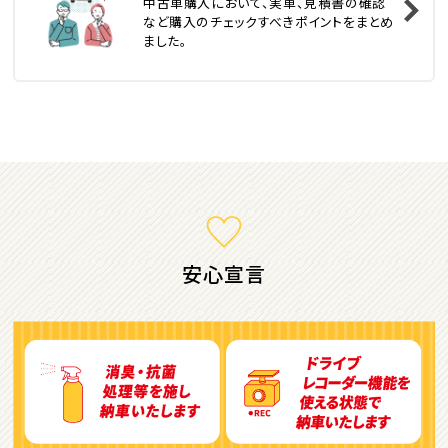
中古車購入において、実車、見積書の確認
トヨタ
など購入のチェックすべきポイントをまとめ
カローラフィールダー
ました。
ミニバン・1ＢＯＸ
1
位
ホンダ
ステップワゴン
安心宣言
2
位
トヨタ
アルファード
3
位