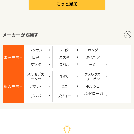
リーフ
もっと見る
オープン
メーカーから探す
1
位
ダイハツ
レクサス
トヨタ
ホンダ
コペン
国産中古車
日産
スズキ
ダイハツ
マツダ
スバル
三菱
メルセデス
フォルクス
BMW
2
ベンツ
ワーゲン
位
輸入中古車
アウディ
ミニ
ポルシェ
マツダ
ランド
ローバ
ボルボ
プジョー
ロードスター
ー
3
位
ホンダ