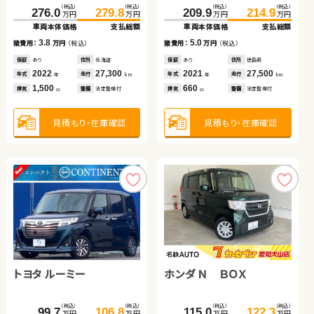
トヨタ ヴォクシー ハイブ
（税込）
（税込）
（税込）
（税込）
（税込）
（税込）
（税込）
（税込）
276.0
279.8
209.9
214.9
119.7
125.7
280.2
295.7
万円
万円
万円
万円
万円
万円
万円
万円
リッド
車両本体価格
支払総額
車両本体価格
支払総額
車両本体価格
支払総額
車両本体価格
支払総額
スズキ アルト ＨＢ
（税込）
（税込）
3.8
5.0
163.0
177.5
6.0
15.5
諸費用：
万円
（税込）
諸費用：
万円
（税込）
諸費用：
万円
（税込）
諸費用：
万円
（税込）
万円
万円
車両本体価格
支払総額
保証
あり
住所
北海道
保証
あり
住所
徳島県
保証
なし
住所
岡山県
保証
あり
住所
埼玉県
（税込）
（税込）
2022
27,300
2021
27,500
2017
134,300
2021
45,400
14.5
67.2
72.8
年式
走行
年式
走行
諸費用：
万円
（税込）
年式
走行
年式
走行
年
km
年
km
年
km
年
km
万円
万円
1,500
660
1,800
2,000
車両本体価格
支払総額
排気
整備
法定整備付
排気
整備
法定整備付
排気
整備
法定整備付
排気
整備
法定整備付
cc
cc
cc
cc
保証
あり
住所
京都府
2018
105,500
5.6
年式
走行
諸費用：
万円
（税込）
年
km
1,800
見積もり・在庫確認
見積もり・在庫確認
排気
整備
法定整備付
見積もり・在庫確認
見積もり・在庫確認
cc
保証
あり
住所
青森県
2016
23,300
年式
走行
年
km
660
見積もり・在庫確認
排気
整備
法定整備付
cc
見積もり・在庫確認
トヨタ ルーミー
ホンダ Ｎ ＢＯＸ
日産 エクストレイル
トヨタ プリウス
（税込）
（税込）
（税込）
（税込）
（税込）
（税込）
99.7
106.8
115.0
122.3
60.0
66.1
万円
万円
万円
万円
万円
万円