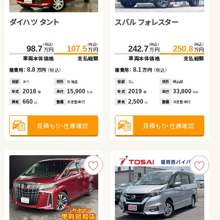
ダイハツ タント
トヨタ ルーミー
スバル フォレスター
トヨタ ヴェルファイア ハ
スズキ ジムニー
ホンダ フィット
イブリッド
ホンダ Ｎ ＢＯＸ
スズキ スイフト
（税込）
（税込）
（税込）
（税込）
（税込）
（税込）
（税込）
（税込）
（税込）
（税込）
（税込）
（税込）
150.4
98.7
107.5
159.8
242.7
698.0
250.8
707.7
131.6
138.2
81.6
93.2
万円
万円
万円
万円
万円
万円
万円
万円
万円
万円
万円
万円
車両本体価格
車両本体価格
支払総額
支払総額
車両本体価格
車両本体価格
支払総額
支払総額
車両本体価格
支払総額
車両本体価格
支払総額
（税込）
（税込）
（税込）
（税込）
8.8
9.4
8.1
9.7
129.0
137.9
169.8
185.8
6.6
11.6
諸費用：
諸費用：
万円
万円
（税込）
（税込）
諸費用：
諸費用：
万円
万円
（税込）
（税込）
諸費用：
万円
（税込）
諸費用：
万円
（税込）
万円
万円
万円
万円
車両本体価格
支払総額
車両本体価格
支払総額
保証
保証
あり
あり
住所
住所
北海道
千葉県
保証
保証
なし
あり
住所
住所
岡山県
福岡県
保証
あり
住所
青森県
保証
あり
住所
青森県
2018
2021
15,900
46,000
2019
2025
33,800
9,100
2017
82,000
2015
84,800
8.9
16.0
年式
年式
走行
走行
年式
年式
走行
走行
諸費用：
万円
（税込）
諸費用：
万円
（税込）
年式
走行
年式
走行
年
年
km
km
年
年
km
km
年
km
年
km
660
1,000
2,500
2,500
660
1,300
排気
排気
整備
整備
法定整備付
法定整備付
排気
排気
整備
整備
法定整備付
法定整備付
排気
整備
法定整備付
排気
整備
法定整備付
cc
cc
cc
cc
cc
cc
保証
あり
住所
宮城県
保証
あり
住所
千葉県
2021
62,000
2018
38,100
年式
走行
年式
走行
年
km
年
km
660
1,400
見積もり・在庫確認
見積もり・在庫確認
見積もり・在庫確認
見積もり・在庫確認
排気
整備
法定整備付
排気
整備
法定整備付
見積もり・在庫確認
見積もり・在庫確認
cc
cc
見積もり・在庫確認
見積もり・在庫確認