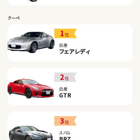
クーペ
1
位
日産
フェアレディ
2
位
日産
GTR
3
位
スバル
BRZ