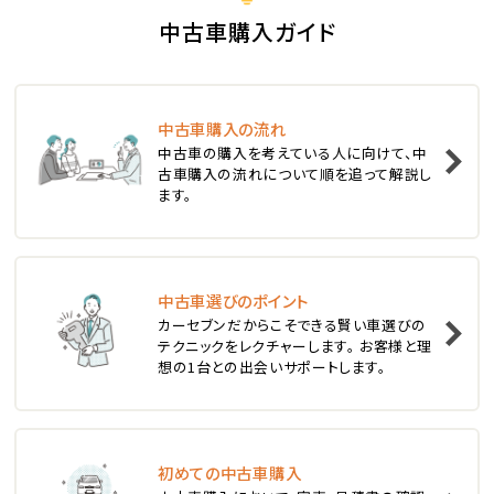
S660
中古車購入ガイド
ステーションワゴン
中古車購入の流れ
1
中古車の購入を考えている人に向けて、中
位
古車購入の流れについて順を追って解説し
ます。
スバル
レヴォーグ
中古車選びのポイント
2
位
カーセブンだからこそできる賢い車選びの
テクニックをレクチャーします。 お客様と理
スバル
想の1台との出会いサポートします。
レガシィツーリングワゴン
3
位
初めての中古車購入