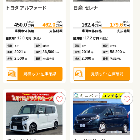
トヨタ アルファード
日産 セレナ
日産 エクストレイル
トヨタ アルファード ハイ
ブリッド
ダイハツ ムーヴ
トヨタ ノア ハイブリッド
（税込）
（税込）
（税込）
（税込）
（税込）
（税込）
（税込）
（税込）
450.0
462.0
162.4
179.6
160.3
175.8
435.9
448.8
万円
万円
万円
万円
万円
万円
万円
万円
車両本体価格
支払総額
車両本体価格
支払総額
車両本体価格
支払総額
車両本体価格
支払総額
（税込）
（税込）
（税込）
（税込）
12.0
17.2
44.8
53.3
168.0
181.0
15.5
12.9
諸費用：
万円
（税込）
諸費用：
万円
（税込）
諸費用：
万円
（税込）
諸費用：
万円
（税込）
万円
万円
万円
万円
車両本体価格
支払総額
車両本体価格
支払総額
保証
あり
住所
山梨県
保証
あり
住所
岩手県
保証
あり
住所
埼玉県
保証
あり
住所
北海道
2021
36,500
2016
58,200
2018
35,800
2022
54,000
8.5
13.0
年式
走行
年式
走行
諸費用：
万円
（税込）
諸費用：
万円
（税込）
年式
走行
年式
走行
年
km
年
km
年
km
年
km
2,500
2,000
2,000
2,500
排気
整備
法定整備付
排気
整備
法定整備付
排気
整備
法定整備付
排気
整備
法定整備付
cc
cc
cc
cc
保証
あり
住所
神奈川県
保証
あり
住所
岐阜県
2015
50,600
2016
60,600
年式
走行
年式
走行
年
km
年
km
660
1,800
見積もり・在庫確認
見積もり・在庫確認
排気
整備
法定整備付
排気
整備
法定整備付
見積もり・在庫確認
見積もり・在庫確認
cc
cc
見積もり・在庫確認
見積もり・在庫確認