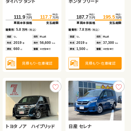
ダイハツ タント
ホンダ フリード
ホンダ フィット ハイブリ
スズキ スイフト
ッド
スバル フォレスター
スズキ ワゴンＲ スティン
（税込）
（税込）
（税込）
（税込）
（税込）
（税込）
（税込）
（税込）
111.9
117.7
187.7
195.5
62.7
70.6
79.8
92.9
万円
万円
万円
万円
万円
万円
万円
万円
グレー
車両本体価格
支払総額
車両本体価格
支払総額
車両本体価格
支払総額
車両本体価格
支払総額
（税込）
（税込）
（税込）
（税込）
5.8
7.8
208.4
223.8
46.0
49.0
7.9
13.1
諸費用：
万円
（税込）
諸費用：
万円
（税込）
諸費用：
万円
（税込）
諸費用：
万円
（税込）
万円
万円
万円
万円
車両本体価格
支払総額
車両本体価格
支払総額
保証
なし
住所
岡山県
保証
なし
住所
岡山県
保証
なし
住所
岡山県
保証
あり
住所
鹿児島県
2019
56,600
2019
37,300
15.4
2015
86,600
2017
57,400
3.0
諸費用：
万円
（税込）
年式
走行
年式
走行
諸費用：
万円
（税込）
年式
走行
年式
走行
年
km
年
km
年
km
年
km
660
1,500
1,500
1,200
排気
整備
法定整備付
排気
整備
法定整備付
排気
整備
法定整備付
排気
整備
法定整備付
cc
cc
cc
cc
保証
あり
住所
埼玉県
保証
なし
住所
宮城県
2021
78,400
2014
109,200
年式
走行
年式
走行
年
km
年
km
1,800
660
排気
整備
法定整備付
見積もり・在庫確認
見積もり・在庫確認
排気
整備
法定整備付
見積もり・在庫確認
見積もり・在庫確認
cc
cc
見積もり・在庫確認
見積もり・在庫確認
トヨタ ノア ハイブリッド
日産 セレナ
ダイハツ ムーヴ
スズキ ワゴンＲ