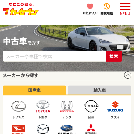
お気に入り
閲覧履歴
MENU
中古車
を探す
検索
メーカーから探す
国産車
輸入車
レクサス
トヨタ
ホンダ
日産
スズキ