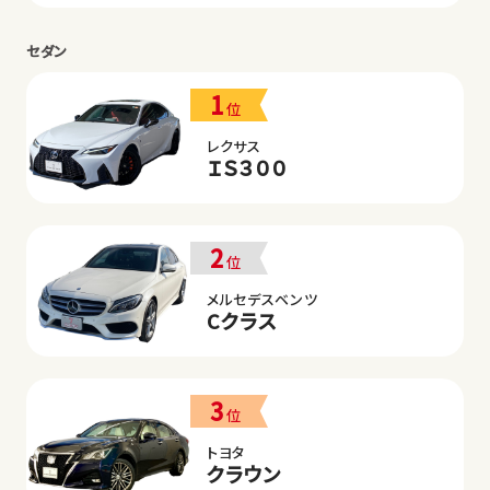
セダン
1
位
レクサス
ＩＳ３００
2
位
メルセデスベンツ
Cクラス
3
位
トヨタ
クラウン