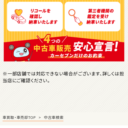
トヨタ
ヴォクシー
ＳＵＶ・クロカン
1
位
トヨタ
ヤリスクロス
※一部店舗では対応できない場合がございます、詳しくは担
当店にご確認ください。
2
位
トヨタ
ハリアー
車買取・車売却TOP
中古車検索
3
位