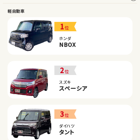
軽自動車
1
位
ホンダ
NBOX
2
位
スズキ
スペーシア
3
位
ダイハツ
タント