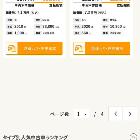
車両本体価格
支払総額
車両本体価格
支払総額
車両本体価格
支払総額
スズキ アルト ＨＢ
（税込）
（税込）
7.1
7.3
6.1
諸費用：
万円
（税込）
諸費用：
万円
（税込）
81.0
89.0
諸費用：
万円
（税込）
万円
万円
車両本体価格
支払総額
保証
なし
住所
岡山県
保証
あり
住所
愛知県
保証
なし
住所
静岡県
トヨタ アクア
（税込）
（税込）
2018
33,800
2020
10,300
2009
62,500
33.4
37.7
8.0
年式
走行
年式
走行
年式
走行
諸費用：
万円
（税込）
年
km
年
km
年
km
万円
万円
1,000
660
2,000
車両本体価格
支払総額
排気
整備
法定整備付
排気
整備
法定整備付
排気
整備
法定整備付
cc
cc
cc
保証
なし
住所
長野県
（税込）
（税込）
2013
61,000
4.3
79.0
91.2
諸費用：
万円
（税込）
年式
走行
年
km
万円
万円
1,800
車両本体価格
支払総額
見積もり・在庫確認
見積もり・在庫確認
見積もり・在庫確認
排気
整備
法定整備付
cc
保証
なし
住所
岡山県
2018
64,400
12.2
年式
走行
諸費用：
万円
（税込）
年
km
660
排気
整備
なし
見積もり・在庫確認
cc
保証
なし
住所
愛知県
2013
35,200
年式
走行
年
km
1,500
見積もり・在庫確認
排気
整備
なし
cc
見積もり・在庫確認
ページ数
/
4
タイプ別人気中古車ランキング