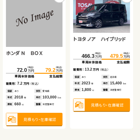
スズキ ジムニーシエラ
スズキ ワゴンＲ
（税込）
（税込）
（税込）
（税込）
216.3
229.5
44.4
54.7
万円
万円
万円
万円
車両本体価格
支払総額
車両本体価格
支払総額
トヨタ ノア ハイブリッド
13.2
10.3
諸費用：
万円
（税込）
諸費用：
万円
（税込）
保証
あり
住所
岩手県
保証
なし
住所
茨城県
ホンダ Ｎ ＢＯＸ
スズキ ジムニー
（税込）
（税込）
2020
36,400
2013
97,500
466.3
479.5
年式
走行
年式
走行
年
km
年
km
万円
万円
1,500
660
車両本体価格
支払総額
排気
整備
法定整備付
排気
整備
法定整備付
cc
cc
ホンダ フリード＋ ハイブ
（税込）
（税込）
（税込）
（税込）
13.2
72.0
79.2
179.1
189.9
諸費用：
万円
（税込）
万円
万円
万円
万円
リッド
車両本体価格
支払総額
車両本体価格
支払総額
見積もり・在庫確認
見積もり・在庫確認
保証
あり
住所
岩手県
（税込）
（税込）
2023
15,400
7.2
10.8
213.0
218.0
年式
走行
諸費用：
万円
（税込）
諸費用：
万円
（税込）
年
km
万円
万円
1,800
車両本体価格
支払総額
排気
整備
法定整備付
cc
保証
あり
住所
愛知県
保証
あり
住所
岩手県
2018
103,000
2021
42,800
5.0
年式
走行
年式
走行
諸費用：
万円
（税込）
年
km
年
km
660
660
見積もり・在庫確認
排気
整備
法定整備付
排気
整備
法定整備付
cc
cc
保証
あり
住所
宮城県
2023
63,900
年式
走行
年
km
1,500
見積もり・在庫確認
見積もり・在庫確認
排気
整備
法定整備付
cc
見積もり・在庫確認