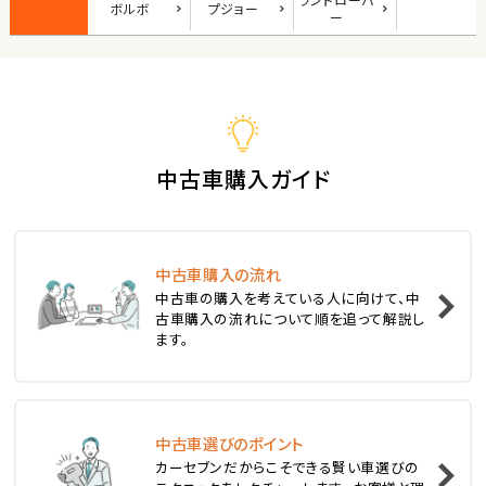
ボルボ
プジョー
ロードスター
ー
3
位
ホンダ
S660
中古車購入ガイド
ステーションワゴン
中古車購入の流れ
1
中古車の購入を考えている人に向けて、中
位
古車購入の流れについて順を追って解説し
ます。
スバル
レヴォーグ
中古車選びのポイント
2
位
カーセブンだからこそできる賢い車選びの