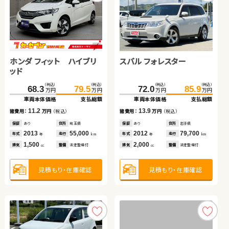
トヨタ プリウス アルファ
ホンダ フィット ハイブリ
（税込）
（税込）
61.6
69.7
万円
万円
ッド
車両本体価格
支払総額
ホンダ フィット ハイブリ
スズキ スイフト
スバル フォレスター
（税込）
（税込）
8.1
147.8
159.5
諸費用：
万円
（税込）
万円
万円
ッド
車両本体価格
支払総額
保証
なし
住所
岡山県
日産 エクストレイル
（税込）
（税込）
（税込）
（税込）
（税込）
（税込）
2011
99,800
11.7
68.3
91.0
103.9
79.5
72.0
85.9
年式
走行
諸費用：
万円
（税込）
年
km
万円
万円
万円
万円
万円
万円
1,800
車両本体価格
車両本体価格
支払総額
支払総額
車両本体価格
支払総額
排気
整備
法定整備付
cc
保証
あり
住所
鹿児島県
（税込）
（税込）
2022
41,900
11.2
12.9
13.9
98.5
114.8
年式
走行
諸費用：
諸費用：
万円
万円
（税込）
（税込）
諸費用：
万円
（税込）
年
km
万円
万円
1,500
車両本体価格
支払総額
見積もり・在庫確認
排気
整備
法定整備付
cc
保証
保証
あり
あり
住所
住所
埼玉県
岩手県
保証
あり
住所
岩手県
2013
2020
55,000
69,800
2012
79,700
16.3
年式
年式
走行
走行
年式
走行
諸費用：
万円
（税込）
年
年
km
km
年
km
1,500
1,200
2,000
見積もり・在庫確認
排気
排気
整備
整備
法定整備付
法定整備付
排気
整備
法定整備付
cc
cc
cc
保証
あり
住所
北海道
2017
93,600
年式
走行
年
km
2,000
見積もり・在庫確認
見積もり・在庫確認
見積もり・在庫確認
排気
整備
法定整備付
cc
見積もり・在庫確認