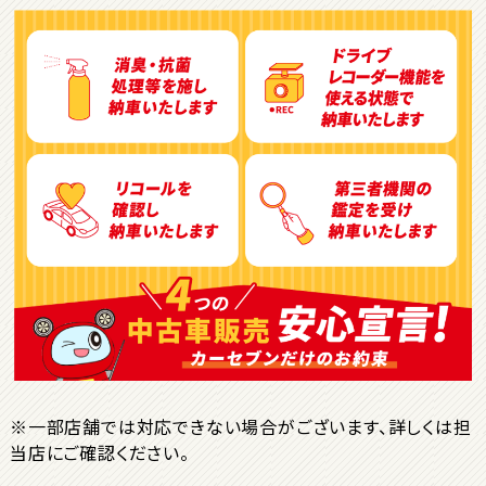
トヨタ
アルファード
3
位
トヨタ
ヴォクシー
ＳＵＶ・クロカン
1
位
トヨタ
ヤリスクロス
※一部店舗では対応できない場合がございます、詳しくは担
当店にご確認ください。
2
位