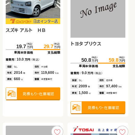
ダイハツ タント
スズキ アルト ＨＢ
スズキ アルト ＨＢ
（税込）
（税込）
（税込）
（税込）
42.7
47.5
29.7
34.8
万円
万円
万円
万円
車両本体価格
支払総額
車両本体価格
支払総額
トヨタ ヴェルファイア
トヨタ プリウス
（税込）
（税込）
4.8
5.1
19.7
29.7
諸費用：
万円
（税込）
諸費用：
万円
（税込）
万円
万円
車両本体価格
支払総額
保証
なし
住所
岡山県
保証
なし
住所
岡山県
トヨタ アルファード
（税込）
（税込）
（税込）
（税込）
2013
68,200
2020
184,400
10.0
256.9
269.3
50.8
59.8
年式
走行
年式
走行
諸費用：
万円
（税込）
年
km
年
km
万円
万円
万円
万円
660
660
車両本体価格
支払総額
車両本体価格
支払総額
排気
整備
法定整備付
排気
整備
法定整備付
cc
cc
保証
なし
住所
大分県
（税込）
（税込）
2014
119,600
12.4
9.0
311.8
322.7
諸費用：
万円
（税込）
年式
走行
諸費用：
万円
（税込）
年
km
万円
万円
660
車両本体価格
支払総額
見積もり・在庫確認
見積もり・在庫確認
排気
整備
法定整備付
cc
保証
あり
住所
埼玉県
保証
なし
住所
岩手県
2015
47,000
2009
97,400
10.9
年式
走行
年式
走行
諸費用：
万円
（税込）
年
km
年
km
2,500
1,500
排気
整備
法定整備付
見積もり・在庫確認
排気
整備
法定整備付
cc
cc
保証
あり
住所
青森県
2019
89,000
年式
走行
年
km
2,500
見積もり・在庫確認
見積もり・在庫確認
排気
整備
法定整備付
cc
見積もり・在庫確認