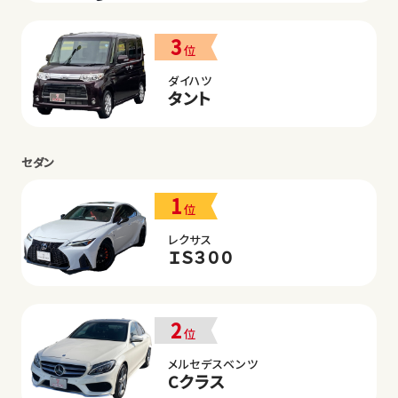
3
位
ダイハツ
タント
セダン
1
位
レクサス
ＩＳ３００
2
位
メルセデスベンツ
Cクラス