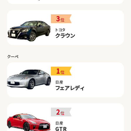
3
位
トヨタ
クラウン
クーペ
1
位
日産
フェアレディ
2
位
日産
GTR