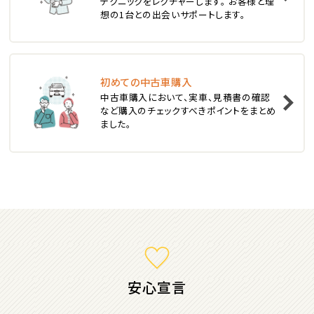
テクニックをレクチャーします。 お客様と理
スバル
想の1台との出会いサポートします。
レガシィツーリングワゴン
3
位
初めての中古車購入
中古車購入において、実車、見積書の確認
トヨタ
など購入のチェックすべきポイントをまとめ
カローラフィールダー
ました。
ミニバン・1ＢＯＸ
1
位
ホンダ
ステップワゴン
安心宣言
2
位