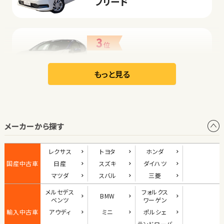
フリード
3
位
日産
リーフ
もっと見る
オープン
メーカーから探す
1
位
ダイハツ
レクサス
トヨタ
ホンダ
コペン
国産中古車
日産
スズキ
ダイハツ
マツダ
スバル
三菱
メルセデス
フォルクス
BMW
2
ベンツ
ワーゲン
位
輸入中古車
アウディ
ミニ
ポルシェ
マツダ
ランド
ローバ