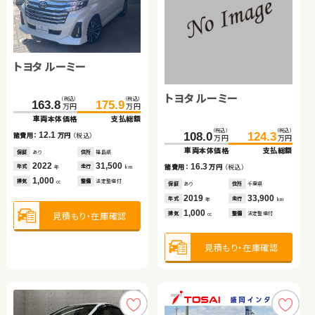
トヨタ ノア
日産 エクストレイル
（税込）
（税込）
67.9
85.3
万円
万円
車両本体価格
支払総額
日産 セレナ
トヨタ ルーミー
（税込）
（税込）
17.4
161.5
169.7
諸費用：
万円
（税込）
万円
万円
車両本体価格
支払総額
保証
あり
住所
埼玉県
トヨタ ルーミー
トヨタ ヴェルファイア
（税込）
（税込）
（税込）
（税込）
2011
72,800
8.2
217.6
229.7
163.8
175.9
年式
走行
諸費用：
万円
（税込）
年
km
万円
万円
万円
万円
2,000
車両本体価格
支払総額
車両本体価格
支払総額
排気
整備
法定整備付
cc
保証
なし
住所
岡山県
（税込）
（税込）
（税込）
（税込）
2018
69,700
12.1
12.1
108.0
48.0
124.3
63.0
諸費用：
万円
（税込）
年式
走行
諸費用：
万円
（税込）
年
km
万円
万円
万円
万円
2,000
車両本体価格
車両本体価格
支払総額
支払総額
見積もり・在庫確認
排気
整備
なし
cc
保証
あり
住所
埼玉県
保証
あり
住所
福島県
2019
28,200
2022
31,500
16.3
15.0
年式
走行
年式
走行
諸費用：
諸費用：
万円
万円
（税込）
（税込）
年
km
年
km
1,200
1,000
見積もり・在庫確認
排気
整備
法定整備付
排気
整備
法定整備付
cc
cc
保証
保証
あり
なし
住所
住所
千葉県
長野県
2019
2008
33,900
145,000
年式
年式
走行
走行
年
年
km
km
1,000
3,500
見積もり・在庫確認
見積もり・在庫確認
排気
排気
整備
整備
法定整備付
法定整備付
cc
cc
見積もり・在庫確認
見積もり・在庫確認