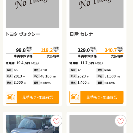
スバル フォレスター
ホンダ フリード ハイブリ
ッド
（税込）
（税込）
（税込）
（税込）
68.4
85.5
138.1
151.5
万円
万円
万円
万円
車両本体価格
支払総額
車両本体価格
支払総額
トヨタ ヴォクシー
トヨタ アルファード
日産 セレナ
スズキ スイフト
17.1
13.4
諸費用：
万円
（税込）
諸費用：
万円
（税込）
保証
あり
住所
埼玉県
保証
あり
住所
埼玉県
（税込）
（税込）
（税込）
（税込）
（税込）
（税込）
（税込）
（税込）
2012
67,600
2017
36,400
99.8
91.8
105.5
119.2
329.0
85.0
340.7
96.2
年式
走行
年式
走行
年
km
年
km
万円
万円
万円
万円
万円
万円
万円
万円
2,000
1,500
車両本体価格
車両本体価格
支払総額
支払総額
車両本体価格
車両本体価格
支払総額
支払総額
排気
整備
法定整備付
排気
整備
法定整備付
cc
cc
19.4
13.7
11.7
11.2
諸費用：
諸費用：
万円
万円
（税込）
（税込）
諸費用：
諸費用：
万円
万円
（税込）
（税込）
見積もり・在庫確認
見積もり・在庫確認
保証
保証
あり
あり
住所
住所
埼玉県
北海道
保証
保証
あり
あり
住所
住所
岡山県
岡山県
2013
2011
48,100
87,500
2023
2017
31,500
70,600
年式
年式
走行
走行
年式
年式
走行
走行
年
年
km
km
年
年
km
km
2,000
2,400
1,400
1,200
排気
排気
整備
整備
法定整備付
法定整備付
排気
排気
整備
整備
法定整備付
法定整備付
cc
cc
cc
cc
見積もり・在庫確認
見積もり・在庫確認
見積もり・在庫確認
見積もり・在庫確認