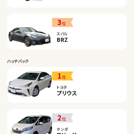
3
位
スバル
BRZ
ハッチバック
1
位
トヨタ
プリウス
2
位
ホンダ