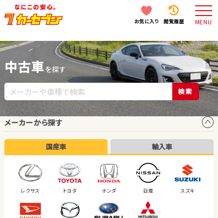
お気に入り
閲覧履歴
MENU
中古車
を探す
検索
メーカーから探す
国産車
輸入車
レクサス
トヨタ
ホンダ
日産
スズキ