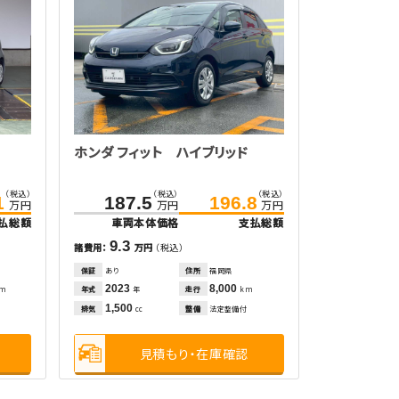
ホンダ フィット ハイブリッド
（税込）
（税込）
（税込）
1
187.5
196.8
万円
万円
万円
払総額
車両本体価格
支払総額
9.3
諸費用：
万円
（税込）
保証
あり
住所
福岡県
2023
8,000
年式
走行
km
年
km
1,500
排気
整備
法定整備付
cc
見積もり・在庫確認