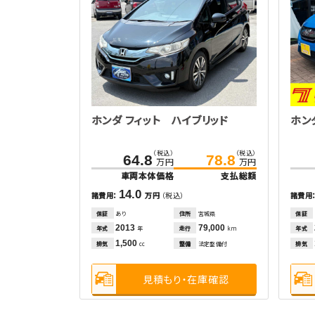
ホンダ フィット ハイブリッド
ホン
（税込）
（税込）
64.8
78.8
万円
万円
車両本体価格
支払総額
14.0
諸費用：
万円
（税込）
諸費用
保証
あり
住所
宮城県
保証
2013
79,000
年式
走行
年式
年
km
1,500
排気
整備
法定整備付
排気
cc
見積もり・在庫確認