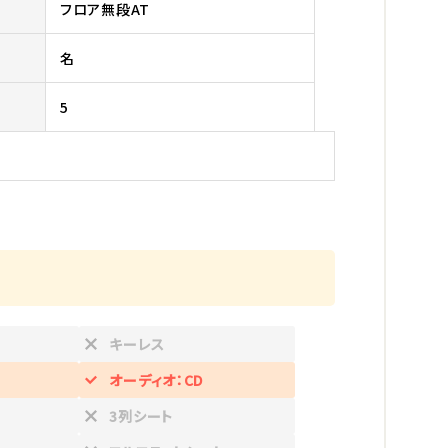
フロア無段AT
名
5
キーレス
オーディオ：CD
3列シート