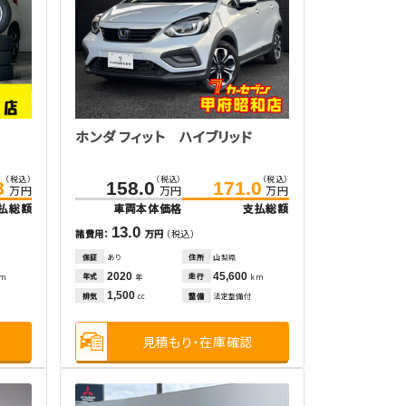
ホンダ フィット ハイブリッド
（税込）
（税込）
（税込）
8
158.0
171.0
万円
万円
万円
払総額
車両本体価格
支払総額
13.0
諸費用：
万円
（税込）
保証
あり
住所
山梨県
2020
45,600
年式
走行
km
年
km
1,500
排気
整備
法定整備付
cc
見積もり・在庫確認