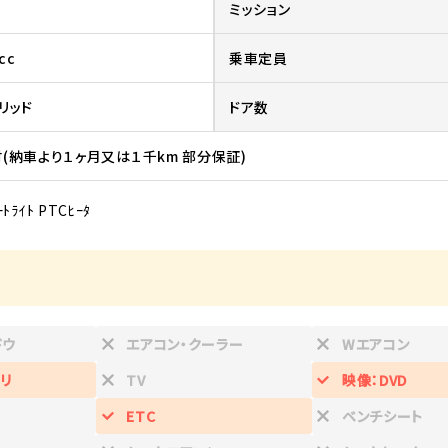
ミッション
cc
乗車定員
リッド
ドア数
(納車より１ヶ月又は１千km 部分保証)
ｰﾄﾗｲﾄ PTCﾋｰﾀ
ドウ
エアコン・クーラー
Wエアコン
リ
TV
映像：DVD
ETC
ベンチシート