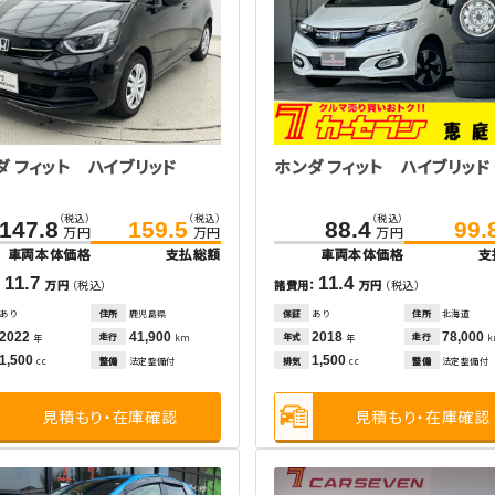
ダ フィット ハイブリッド
ホンダ フィット ハイブリッド
（税込）
（税込）
（税込）
147.8
159.5
88.4
99.
万円
万円
万円
車両本体価格
支払総額
車両本体価格
支
11.7
11.4
：
万円
（税込）
諸費用：
万円
（税込）
あり
住所
鹿児島県
保証
あり
住所
北海道
2022
41,900
2018
78,000
走行
年式
走行
年
km
年
1,500
1,500
整備
法定整備付
排気
整備
法定整備付
cc
cc
見積もり・在庫確認
見積もり・在庫確認