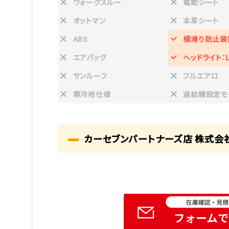
ウォークスルー
電動シート
オットマン
本革シート
ABS
横滑り防止装
エアバッグ
ヘッドライト：L
サンルーフ
フルエアロ
寒冷地仕様
過給機設定モ
カーセブンパートナーズ店 株式会