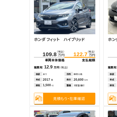
ホンダ フィット ハイブリッド
ホン
（税込）
（税込）
109.8
122.7
万円
万円
車両本体価格
支払総額
12.9
諸費用：
万円
（税込）
諸費用
保証
あり
住所
神奈川県
保証
2017
20,600
年式
走行
年式
年
km
1,500
排気
整備
法定整備付
排気
cc
見積もり・在庫確認