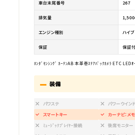
車台末尾番号
267
排気量
1,500
エンジン種別
ハイブ
保証
保証付
ﾎﾝﾀﾞｾﾝｼﾝｸﾞ ｶｰﾃﾝAB 本革巻ｽﾃｱﾊﾞｯｸｶﾒﾗ ETC LEDｵ
装備
パワステ
パワーウイン
スマートキー
カーナビ：メモ
ﾐｭｰｼﾞｯｸﾌﾟﾚｲﾔｰ接続
後席モニター