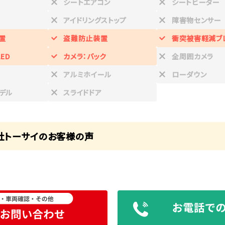
シートエアコン
シートヒーター
アイドリングストップ
障害物センサー
置
盗難防止装置
衝突被害軽減ブ
ED
カメラ：バック
全周囲カメラ
アルミホイール
ローダウン
デル
スライドドア
社トーサイのお客様の声