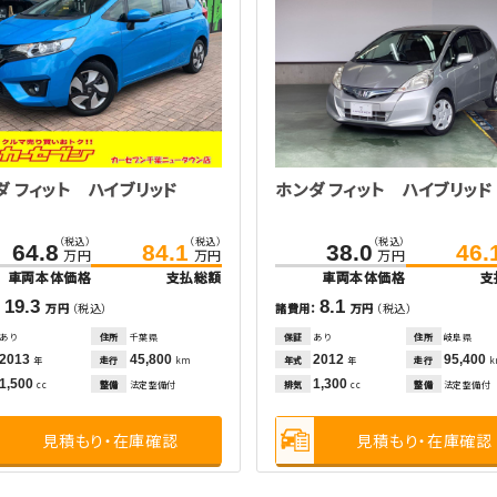
ダ フィット ハイブリッド
ホンダ フィット ハイブリッド
（税込）
（税込）
（税込）
64.8
84.1
38.0
46.
万円
万円
万円
車両本体価格
支払総額
車両本体価格
支
19.3
8.1
：
万円
（税込）
諸費用：
万円
（税込）
あり
住所
千葉県
保証
あり
住所
岐阜県
2013
45,800
2012
95,400
走行
年式
走行
年
km
年
1,500
1,300
整備
法定整備付
排気
整備
法定整備付
cc
cc
見積もり・在庫確認
見積もり・在庫確認