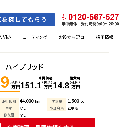
り組み
コーティング
お役立ち記事
採用情報
ト ハイブリッド
.9
車両価格
諸費用
（税込）
（税込）
（税込）
151.1
14.8
万円
万円
万円
44,000
1,500
走行距離
km
排気量
cc
車検
なし
都道府県
岩手県
修復歴
なし