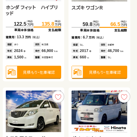
日産 エクストレイル
ホンダ フィット ハイブリ
トヨタ アルファード
スズキ ワゴンＲ
スバル フォレスター
ホンダ フィット
ッド
（税込）
（税込）
（税込）
（税込）
（税込）
（税込）
（税込）
（税込）
（税込）
（税込）
（税込）
（税込）
183.5
199.9
122.5
135.8
641.6
655.3
115.8
59.8
81.7
126.8
66.5
95.9
万円
万円
万円
万円
万円
万円
万円
万円
万円
万円
万円
万円
車両本体価格
支払総額
車両本体価格
支払総額
車両本体価格
支払総額
車両本体価格
車両本体価格
車両本体価格
支払総額
支払総額
支払総額
16.4
13.3
13.7
6.7
14.2
11.0
諸費用：
万円
（税込）
諸費用：
万円
（税込）
諸費用：
万円
（税込）
諸費用：
諸費用：
諸費用：
万円
万円
万円
（税込）
（税込）
（税込）
保証
あり
住所
岩手県
保証
あり
住所
埼玉県
保証
あり
住所
埼玉県
保証
保証
保証
なし
あり
あり
住所
住所
住所
京都府
岩手県
埼玉県
2021
65,000
2024
66,900
2025
10,700
2017
2013
2020
46,700
90,200
11,200
年式
走行
年式
走行
年式
走行
年式
年式
年式
走行
走行
走行
年
km
年
km
年
km
年
年
年
km
km
km
2,000
1,500
2,500
660
2,000
1,300
排気
整備
法定整備付
排気
整備
法定整備付
排気
整備
法定整備付
排気
排気
排気
整備
整備
整備
なし
法定整備付
法定整備付
cc
cc
cc
cc
cc
cc
見積もり・在庫確認
見積もり・在庫確認
見積もり・在庫確認
見積もり・在庫確認
見積もり・在庫確認
見積もり・在庫確認