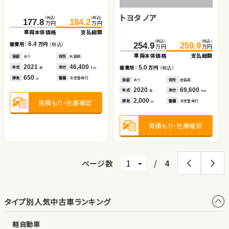
車両本体価格
車両本体価格
支払総額
支払総額
車両本体価格
支払総額
トヨタ ノア
（税込）
（税込）
（税込）
（税込）
8.2
12.3
9.0
126.5
138.0
177.8
184.2
諸費用：
諸費用：
万円
万円
（税込）
（税込）
諸費用：
万円
（税込）
万円
万円
万円
万円
車両本体価格
支払総額
車両本体価格
支払総額
保証
保証
あり
あり
住所
住所
青森県
東京都
保証
あり
住所
山梨県
（税込）
（税込）
2013
2025
28,000
5,000
2024
13,700
11.5
6.4
年式
年式
走行
走行
年式
254.9
走行
259.9
諸費用：
万円
（税込）
諸費用：
万円
（税込）
年
年
km
km
年
km
万円
万円
660
1,500
660
車両本体価格
支払総額
排気
排気
整備
整備
法定整備付
法定整備付
排気
整備
法定整備付
cc
cc
cc
保証
なし
住所
長野県
保証
あり
住所
秋田県
2018
42,000
2021
46,400
5.0
年式
走行
年式
走行
諸費用：
万円
（税込）
年
km
年
km
1,500
650
見積もり・在庫確認
見積もり・在庫確認
見積もり・在庫確認
排気
整備
法定整備付
排気
整備
法定整備付
cc
cc
保証
あり
住所
徳島県
2020
69,600
年式
走行
年
km
2,000
見積もり・在庫確認
見積もり・在庫確認
排気
整備
法定整備付
cc
見積もり・在庫確認
ページ数
/
4
タイプ別人気中古車ランキング
軽自動車