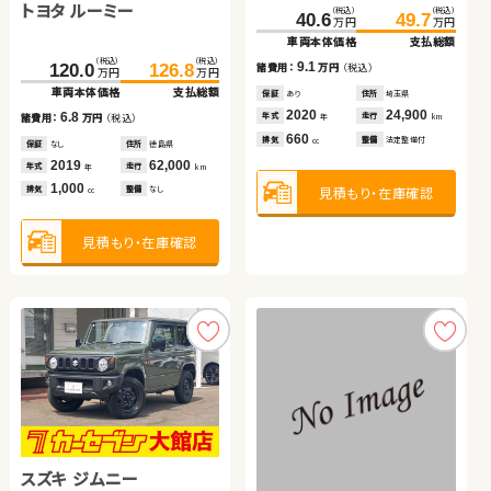
トヨタ ルーミー
（税込）
（税込）
（税込）
（税込）
（税込）
（税込）
（税込）
（税込）
（税込）
（税込）
146.5
136.0
162.6
145.0
242.7
81.6
250.8
89.6
40.6
49.7
万円
万円
万円
万円
万円
万円
万円
万円
万円
万円
車両本体価格
車両本体価格
支払総額
支払総額
車両本体価格
車両本体価格
支払総額
支払総額
車両本体価格
支払総額
（税込）
（税込）
16.1
9.0
8.1
8.0
9.1
120.0
126.8
諸費用：
諸費用：
万円
万円
（税込）
（税込）
諸費用：
諸費用：
万円
万円
（税込）
（税込）
諸費用：
万円
（税込）
万円
万円
車両本体価格
支払総額
保証
保証
あり
なし
住所
住所
岩手県
宮城県
保証
保証
なし
あり
住所
住所
岡山県
埼玉県
保証
あり
住所
埼玉県
2016
2019
93,000
62,600
2019
2016
33,800
56,000
2020
24,900
6.8
年式
年式
走行
走行
年式
年式
走行
走行
年式
走行
諸費用：
万円
（税込）
年
年
km
km
年
年
km
km
年
km
1,500
1,000
2,500
660
660
排気
排気
整備
整備
法定整備付
法定整備付
排気
排気
整備
整備
法定整備付
法定整備付
排気
整備
法定整備付
cc
cc
cc
cc
cc
保証
なし
住所
徳島県
2019
62,000
年式
走行
年
km
1,000
見積もり・在庫確認
見積もり・在庫確認
見積もり・在庫確認
見積もり・在庫確認
見積もり・在庫確認
排気
整備
なし
cc
見積もり・在庫確認
スズキ ワゴンＲ
日産 エクストレイル
スズキ ジムニー
トヨタ アクア
スズキ ジムニー
（税込）
（税込）
（税込）
（税込）
（税込）
（税込）
399.8
41.6
412.1
49.8
225.0
234.0
万円
万円
万円
万円
万円
万円