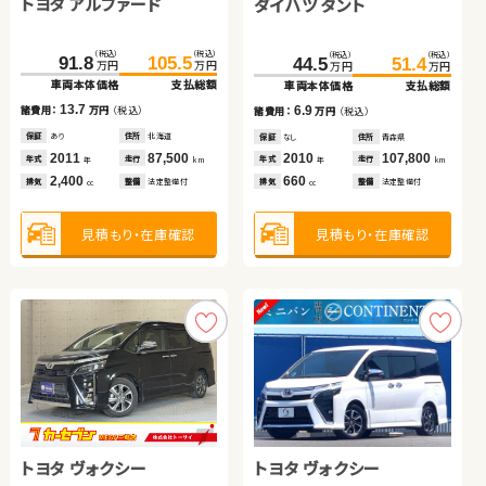
トヨタ アルファード
トヨタ ノア
トヨタ ヴェルファイア
トヨタ プリウス
トヨタ プリウス アルファ
ダイハツ タント
（税込）
（税込）
（税込）
（税込）
（税込）
（税込）
（税込）
（税込）
（税込）
（税込）
（税込）
（税込）
419.7
91.8
96.0
105.5
427.2
113.0
179.7
37.6
187.7
44.8
44.5
51.4
万円
万円
万円
万円
万円
万円
万円
万円
万円
万円
万円
万円
車両本体価格
車両本体価格
車両本体価格
支払総額
支払総額
支払総額
車両本体価格
車両本体価格
支払総額
支払総額
車両本体価格
支払総額
13.7
17.0
7.5
8.0
7.2
6.9
諸費用：
諸費用：
諸費用：
万円
万円
万円
（税込）
（税込）
（税込）
諸費用：
諸費用：
万円
万円
（税込）
（税込）
諸費用：
万円
（税込）
保証
保証
保証
あり
あり
なし
住所
住所
住所
北海道
埼玉県
岡山県
保証
保証
なし
あり
住所
住所
岡山県
青森県
保証
なし
住所
青森県
2011
2013
2019
87,500
69,000
9,400
2019
2012
60,100
211,000
2010
107,800
年式
年式
年式
走行
走行
走行
年式
年式
走行
走行
年式
走行
年
年
年
km
km
km
年
年
km
km
年
km
2,400
2,000
2,500
1,800
1,800
660
排気
排気
排気
整備
整備
整備
法定整備付
法定整備付
法定整備付
排気
排気
整備
整備
法定整備付
法定整備付
排気
整備
法定整備付
cc
cc
cc
cc
cc
cc
見積もり・在庫確認
見積もり・在庫確認
見積もり・在庫確認
見積もり・在庫確認
見積もり・在庫確認
見積もり・在庫確認
トヨタ ヴェルファイア ハ
スズキ アルト エコ
ダイハツ タント
ホンダ Ｎ ＢＯＸ
トヨタ ヴォクシー
トヨタ ヴォクシー