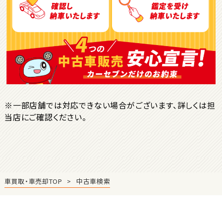
ＳＵＶ・クロカン
1
位
トヨタ
ヤリスクロス
※一部店舗では対応できない場合がございます、詳しくは担
当店にご確認ください。
2
位
トヨタ
ハリアー
車買取・車売却TOP
中古車検索
3
位
トヨタ