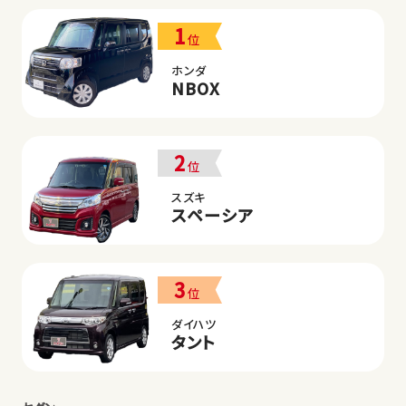
1
位
ホンダ
NBOX
2
位
スズキ
スペーシア
3
位
ダイハツ
タント