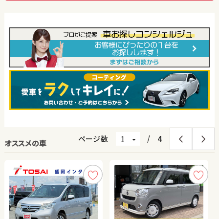
ページ数
/
4
オススメの車