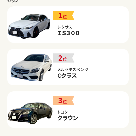
セダン
1
位
レクサス
ＩＳ３００
2
位
メルセデスベンツ
Cクラス
3
位
トヨタ
クラウン