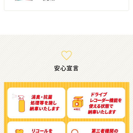
ミニバン・1ＢＯＸ
1
位
ホンダ
ステップワゴン
安心宣言
2
位
トヨタ
アルファード
3
位
トヨタ
ヴォクシー