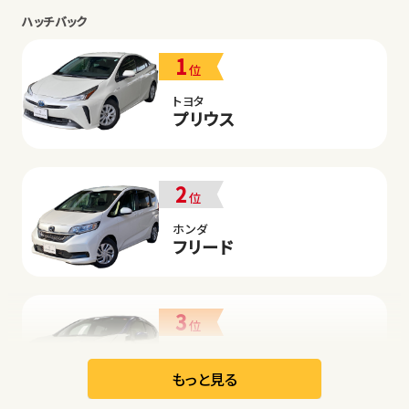
ハッチバック
1
位
トヨタ
プリウス
2
位
ホンダ
フリード
3
位
日産
リーフ
もっと見る