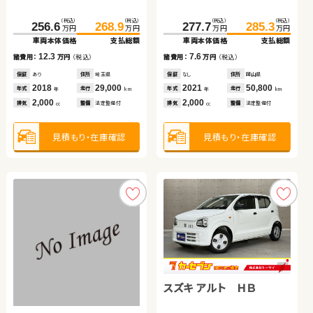
イブリッド
（税込）
（税込）
（税込）
（税込）
（税込）
（税込）
（税込）
（税込）
（税込）
（税込）
（税込）
（税込）
175.2
189.4
154.8
119.8
129.7
163.0
34.6
39.8
256.6
268.9
277.7
285.3
万円
万円
万円
万円
万円
万円
万円
万円
万円
万円
万円
万円
車両本体価格
支払総額
車両本体価格
車両本体価格
支払総額
支払総額
車両本体価格
支払総額
車両本体価格
支払総額
車両本体価格
支払総額
14.2
9.9
8.2
5.2
12.3
7.6
諸費用：
万円
（税込）
諸費用：
諸費用：
万円
万円
（税込）
（税込）
諸費用：
万円
（税込）
諸費用：
万円
（税込）
諸費用：
万円
（税込）
保証
あり
住所
岩手県
保証
保証
あり
あり
住所
住所
茨城県
青森県
保証
あり
住所
青森県
保証
あり
住所
埼玉県
保証
なし
住所
岡山県
2014
82,900
2025
2021
100
35,500
2014
112,900
2018
29,000
2021
50,800
年式
走行
年式
年式
走行
走行
年式
走行
年式
走行
年式
走行
年
km
年
年
km
km
年
km
年
km
年
km
2,400
660
660
660
2,000
2,000
排気
整備
法定整備付
排気
排気
整備
整備
法定整備付
法定整備付
排気
整備
法定整備付
排気
整備
法定整備付
排気
整備
法定整備付
cc
cc
cc
cc
cc
cc
見積もり・在庫確認
見積もり・在庫確認
見積もり・在庫確認
見積もり・在庫確認
見積もり・在庫確認
見積もり・在庫確認
ホンダ フリード
トヨタ ルーミー
スバル フォレスター
ホンダ Ｎ ＢＯＸ
スズキ アルト ＨＢ