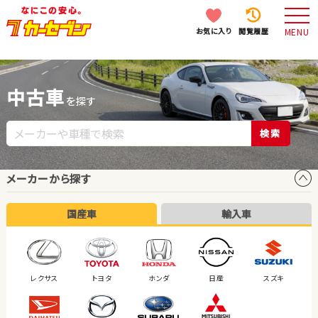
お気に入り
閲覧履歴
MENU
中古車
を探す
検索
メーカーから探す
国産車
輸入車
レクサス
トヨタ
ホンダ
日産
スズキ