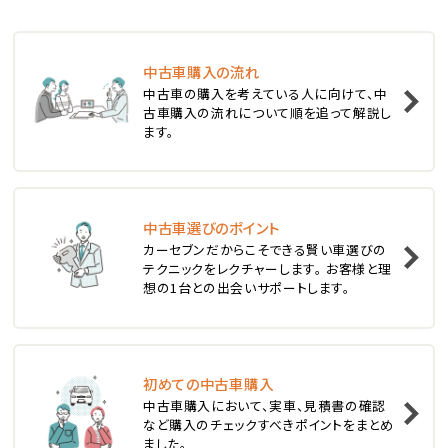
ステーションワゴン
中古車購入の流れ
1
中古車の購入を考えている人に向けて、中
位
古車購入の流れについて順を追って解説し
ます。
スバル
レヴォーグ
中古車選びのポイント
2
位
カーセブンだからこそできる賢い車選びの
テクニックをレクチャーします。 お客様と理
スバル
想の1台との出会いサポートします。
レガシィツーリングワゴン
3
位
初めての中古車購入
中古車購入において、実車、見積書の確認
トヨタ
など購入のチェックすべきポイントをまとめ
カローラフィールダー
ました。