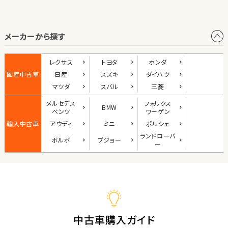
オープン
メーカーから探す
1
位
ダイハツ
レクサス
トヨタ
ホンダ
コペン
国産中古車
日産
スズキ
ダイハツ
マツダ
スバル
三菱
メルセデス
フォルクス
BMW
2
ベンツ
ワーゲン
位
輸入中古車
アウディ
ミニ
ポルシェ
マツダ
ランド
ローバ
ボルボ
プジョー
ロードスター
ー
3
位
ホンダ
S660
中古車購入ガイド