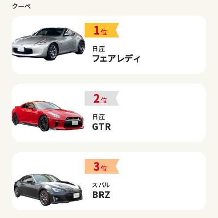
クーペ
1
位
日産
フェアレディ
2
位
日産
GTR
3
位
スバル
BRZ