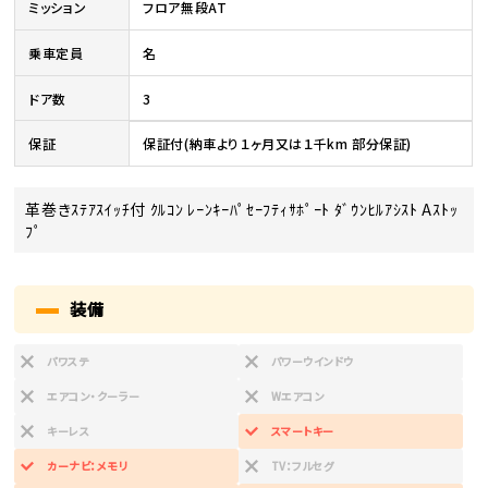
ミッション
フロア無段AT
乗車定員
名
ドア数
3
保証
保証付(納車より１ヶ月又は１千km 部分保証)
革巻きｽﾃｱｽｲｯﾁ付 ｸﾙｺﾝ ﾚｰﾝｷｰﾊﾟｾｰﾌﾃｨｻﾎﾟｰﾄ ﾀﾞｳﾝﾋﾙｱｼｽﾄ Aｽﾄｯ
ﾌﾟ
装備
パワステ
パワーウインドウ
エアコン・クーラー
Wエアコン
キーレス
スマートキー
カーナビ：メモリ
TV：フルセグ