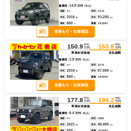
14.9
諸費用：
万円
（税込）
保証
あり
住所
埼玉県
2016
93,200
年式
走行
年
km
660
排気
整備
法定整備付
cc
（税込）
（税込）
150.9
153.8
万円
万円
車両本体価格
支払総額
2.9
諸費用：
万円
（税込）
保証
あり
住所
岩手県
2016
67,500
年式
走行
年
km
660
排気
整備
法定整備付
cc
（税込）
（税込）
177.8
184.2
万円
万円
車両本体価格
支払総額
6.4
諸費用：
万円
（税込）
保証
あり
住所
秋田県
2021
46,400
年式
走行
年
km
650
排気
整備
法定整備付
cc