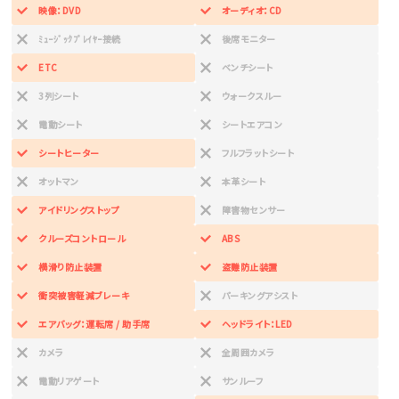
映像：DVD
オーディオ：CD
ﾐｭｰｼﾞｯｸﾌﾟﾚｲﾔｰ接続
後席モニター
ETC
ベンチシート
3列シート
ウォークスルー
電動シート
シートエアコン
シートヒーター
フルフラットシート
オットマン
本革シート
アイドリングストップ
障害物センサー
クルーズコントロール
ABS
横滑り防止装置
盗難防止装置
衝突被害軽減ブレーキ
パーキングアシスト
エアバッグ：運転席 / 助手席
ヘッドライト：LED
カメラ
全周囲カメラ
電動リアゲート
サンルーフ