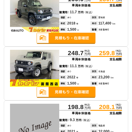
車両本体価格
支払総額
11.7
諸費用：
万円
（税込）
保証
あり
住所
愛知県
2018
117,400
年式
走行
年
km
1,500
排気
整備
法定整備付
cc
（税込）
（税込）
248.7
259.8
万円
万円
車両本体価格
支払総額
11.1
諸費用：
万円
（税込）
保証
あり
住所
北海道
2022
23,200
年式
走行
年
km
1,500
排気
整備
法定整備付
cc
（税込）
（税込）
198.8
208.1
万円
万円
車両本体価格
支払総額
9.3
諸費用：
万円
（税込）
保証
あり
住所
福島県
2021
32,000
年式
走行
年
km