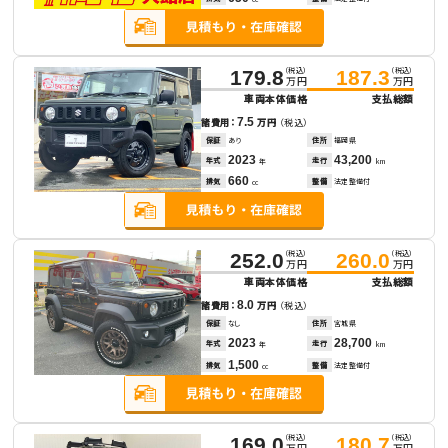
（税込）
（税込）
179.8
187.3
万円
万円
車両本体価格
支払総額
7.5
諸費用：
万円
（税込）
保証
あり
住所
福岡県
2023
43,200
年式
走行
年
km
660
排気
整備
法定整備付
cc
（税込）
（税込）
252.0
260.0
万円
万円
車両本体価格
支払総額
8.0
諸費用：
万円
（税込）
保証
なし
住所
宮城県
2023
28,700
年式
走行
年
km
1,500
排気
整備
法定整備付
cc
（税込）
（税込）
169.0
180.7
万円
万円