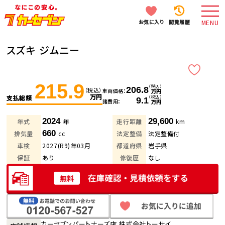
お気に入り
閲覧履歴
MENU
スズキ ジムニー
215.9
（税込）
206.8
（税込）
車両価格
万円
万円
支払総額
（税込）
9.1
諸費用
万円
2024
29,600
年式
年
走行距離
km
660
排気量
cc
法定整備
法定整備付
車検
2027(R9)年03月
都道府県
岩手県
保証
あり
修復歴
なし
カーセブンパートナーズ店 株式会社トーサイ