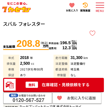
お気に入り
閲覧履歴
MENU
スバル フォレスター
208.8
（税込）
196.5
（税込）
車両価格
万円
万円
支払総額
（税込）
12.3
諸費用
万円
2018
31,300
年式
年
走行距離
km
2,500
排気量
cc
法定整備
法定整備付
車検
2027(R9)年08月
都道府県
埼玉県
保証
あり
修復歴
なし
カーセブンパートナーズ店 株式会社トーサイ