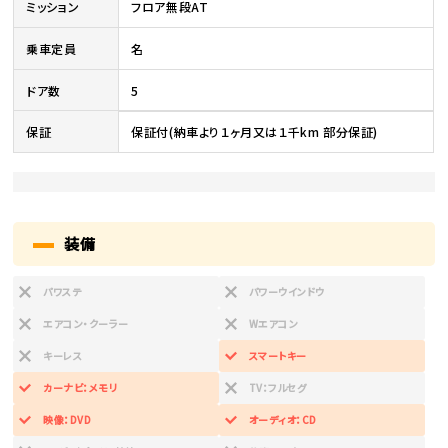
ミッション
フロア無段AT
乗車定員
名
ドア数
5
保証
保証付(納車より１ヶ月又は１千km 部分保証)
装備
パワステ
パワーウインドウ
エアコン・クーラー
Wエアコン
キーレス
スマートキー
カーナビ：メモリ
TV：フルセグ
映像：DVD
オーディオ：CD