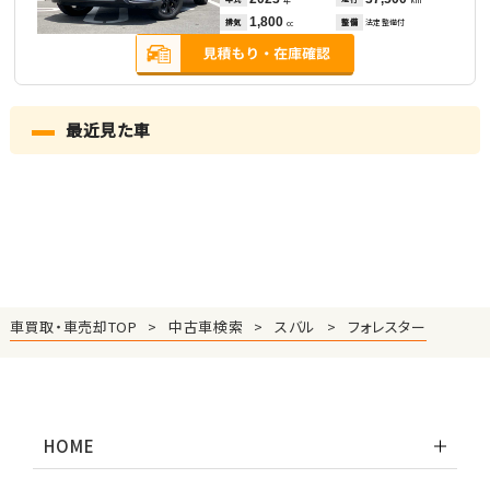
年
km
1,800
排気
整備
法定整備付
cc
最近見た車
車買取・車売却TOP
中古車検索
スバル
フォレスター
HOME