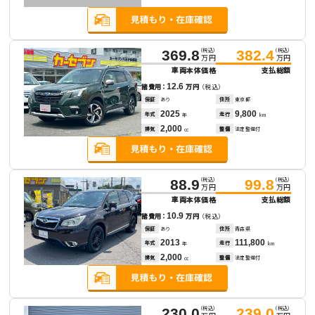
（税込）
（税込）
369.8
382.4
万円
万円
車両本体価格
支払総額
12.6
諸費用：
万円
（税込）
保証
あり
住所
東京都
2025
9,800
年式
走行
年
km
2,000
排気
整備
法定整備付
cc
（税込）
（税込）
88.9
99.8
万円
万円
車両本体価格
支払総額
10.9
諸費用：
万円
（税込）
保証
あり
住所
青森県
2013
111,800
年式
走行
年
km
2,000
排気
整備
法定整備付
cc
（税込）
（税込）
230.0
239.0