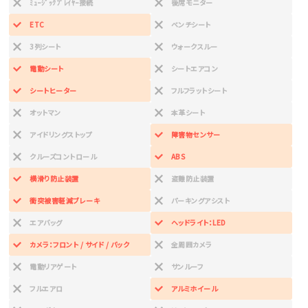
ﾐｭｰｼﾞｯｸﾌﾟﾚｲﾔｰ接続
後席モニター
ETC
ベンチシート
3列シート
ウォークスルー
電動シート
シートエアコン
シートヒーター
フルフラットシート
オットマン
本革シート
アイドリングストップ
障害物センサー
クルーズコントロール
ABS
横滑り防止装置
盗難防止装置
衝突被害軽減ブレーキ
パーキングアシスト
エアバッグ
ヘッドライト：LED
カメラ：フロント / サイド / バック
全周囲カメラ
電動リアゲート
サンルーフ
フルエアロ
アルミホイール