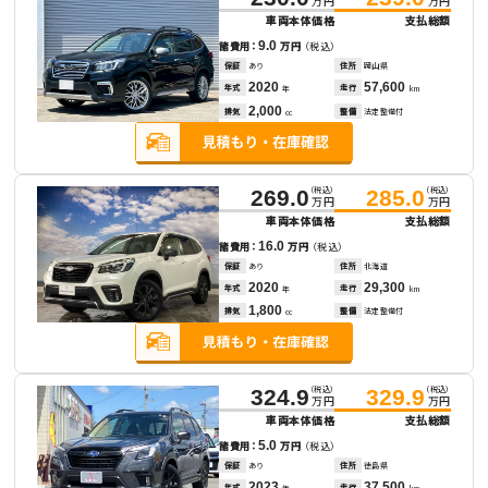
万円
万円
車両本体価格
支払総額
9.0
諸費用：
万円
（税込）
保証
あり
住所
岡山県
2020
57,600
年式
走行
年
km
2,000
排気
整備
法定整備付
cc
（税込）
（税込）
269.0
285.0
万円
万円
車両本体価格
支払総額
16.0
諸費用：
万円
（税込）
保証
あり
住所
北海道
2020
29,300
年式
走行
年
km
1,800
排気
整備
法定整備付
cc
（税込）
（税込）
324.9
329.9
万円
万円
車両本体価格
支払総額
5.0
諸費用：
万円
（税込）
保証
あり
住所
徳島県
2023
37,500
年式
走行