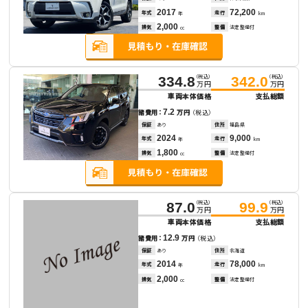
2017
72,200
年式
走行
年
km
2,000
排気
整備
法定整備付
cc
（税込）
（税込）
334.8
342.0
万円
万円
車両本体価格
支払総額
7.2
諸費用：
万円
（税込）
保証
あり
住所
福島県
2024
9,000
年式
走行
年
km
1,800
排気
整備
法定整備付
cc
（税込）
（税込）
87.0
99.9
万円
万円
車両本体価格
支払総額
12.9
諸費用：
万円
（税込）
保証
あり
住所
北海道
2014
78,000
年式
走行
年
km
2,000
排気
整備
法定整備付
cc