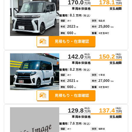
（税込）
（税込）
170.0
178.1
万円
万円
車両本体価格
支払総額
8.1
諸費用：
万円
（税込）
保証
あり
住所
福島県
2023
25,800
年式
走行
年
km
660
排気
整備
法定整備付
cc
（税込）
（税込）
142.0
150.2
万円
万円
車両本体価格
支払総額
8.2
諸費用：
万円
（税込）
保証
あり
住所
千葉県
2021
27,000
年式
走行
年
km
660
排気
整備
法定整備付
cc
（税込）
（税込）
129.8
137.4
万円
万円
車両本体価格
支払総額
7.6
諸費用：
万円
（税込）
保証
あり
住所
福岡県