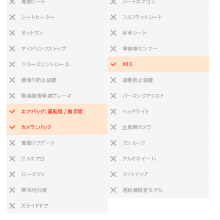
電動シート
シートエアコン
シートヒーター
フルフラットシート
オットマン
本革シート
アイドリングストップ
障害物センサー
クルーズコントロール
ABS
横滑り防止装置
盗難防止装置
衝突被害軽減ブレーキ
パーキングアシスト
エアバッグ：運転席 / 助手席
ヘッドライト
カメラ：バック
全周囲カメラ
電動リアゲート
サンルーフ
フルエアロ
アルミホイール
ローダウン
リフトアップ
寒冷地仕様
過給機設定モデル
スライドドア