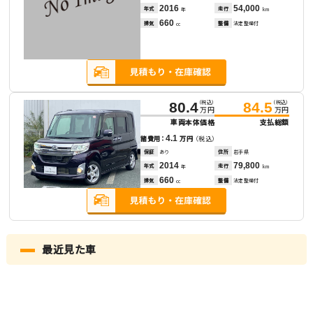
2016
54,000
年式
走行
年
km
660
排気
整備
法定整備付
cc
（税込）
（税込）
80.4
84.5
万円
万円
車両本体価格
支払総額
4.1
諸費用：
万円
（税込）
保証
あり
住所
岩手県
2014
79,800
年式
走行
年
km
660
排気
整備
法定整備付
cc
最近見た車