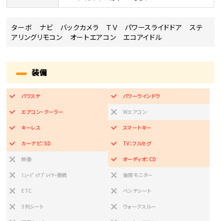
ターボ ナビ バックカメラ ＴＶ パワースライドドア ステ
アリングリモコン オートエアコン エコアイドル
装備
パワステ
パワーウインドウ
エアコン・クーラー
Wエアコン
キーレス
スマートキー
カーナビ：SD
TV：フルセグ
映像
オーディオ：CD
ﾐｭｰｼﾞｯｸﾌﾟﾚｲﾔｰ接続
後席モニター
ETC
ベンチシート
3列シート
ウォークスルー