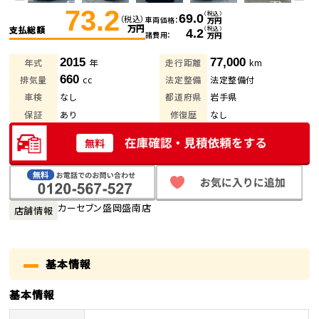
73.2
（税込）
69.0
（税込）
車両価格
万円
万円
支払総額
（税込）
4.2
諸費用
万円
2015
77,000
年式
年
走行距離
km
660
排気量
cc
法定整備
法定整備付
車検
なし
都道府県
岩手県
保証
あり
修復歴
なし
カーセブン盛岡盛南店
店舗情報
基本情報
基本情報