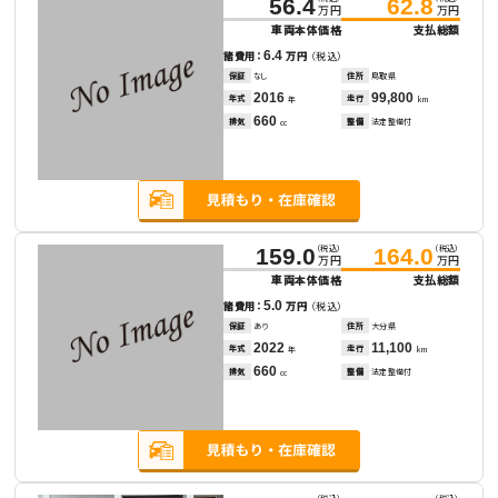
56.4
62.8
万円
万円
車両本体価格
支払総額
6.4
諸費用：
万円
（税込）
保証
なし
住所
鳥取県
2016
99,800
年式
走行
年
km
660
排気
整備
法定整備付
cc
（税込）
（税込）
159.0
164.0
万円
万円
車両本体価格
支払総額
5.0
諸費用：
万円
（税込）
保証
あり
住所
大分県
2022
11,100
年式
走行
年
km
660
排気
整備
法定整備付
cc