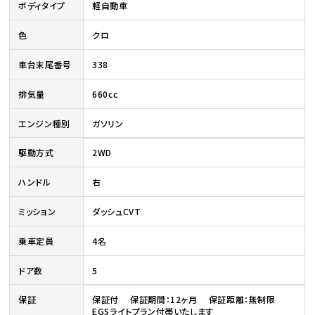
ボディタイプ
軽自動車
色
クロ
車台末尾番号
338
排気量
660cc
エンジン種別
ガソリン
駆動方式
2WD
ハンドル
右
ミッション
ダッシュCVT
乗車定員
4名
ドア数
5
保証
保証付 保証期間：12ヶ月 保証距離：無制限
EGSライトプラン付帯いたします