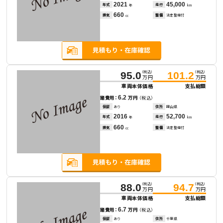
2021
45,000
年式
走行
年
km
660
排気
整備
法定整備付
cc
（税込）
（税込）
95.0
101.2
万円
万円
車両本体価格
支払総額
6.2
諸費用：
万円
（税込）
保証
あり
住所
岡山県
2016
52,700
年式
走行
年
km
660
排気
整備
法定整備付
cc
（税込）
（税込）
88.0
94.7
万円
万円
車両本体価格
支払総額
6.7
諸費用：
万円
（税込）
保証
あり
住所
千葉県